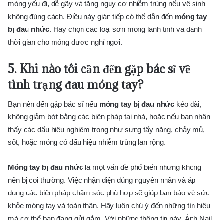
móng yếu đi, dễ gãy và tăng nguy cơ nhiễm trùng nếu vệ sinh
không đúng cách. Điều này gián tiếp có thể dẫn đến
móng tay
bị đau nhức
. Hãy chọn các loại sơn móng lành tính và dành
thời gian cho móng được nghỉ ngơi.
5. Khi nào tôi cần đến gặp bác sĩ về
tình trạng đau móng tay?
Bạn nên đến gặp bác sĩ nếu
móng tay bị đau nhức
kéo dài,
không giảm bớt bằng các biện pháp tại nhà, hoặc nếu bạn nhận
thấy các dấu hiệu nghiêm trọng như sưng tấy nặng, chảy mủ,
sốt, hoặc móng có dấu hiệu nhiễm trùng lan rộng.
Móng tay bị đau nhức
là một vấn đề phổ biến nhưng không
nên bị coi thường. Việc nhận diện đúng nguyên nhân và áp
dụng các biện pháp chăm sóc phù hợp sẽ giúp bạn bảo vệ sức
khỏe móng tay và toàn thân. Hãy luôn chú ý đến những tín hiệu
mà cơ thể bạn đang gửi gắm. Với những thông tin này, Ảnh Nail