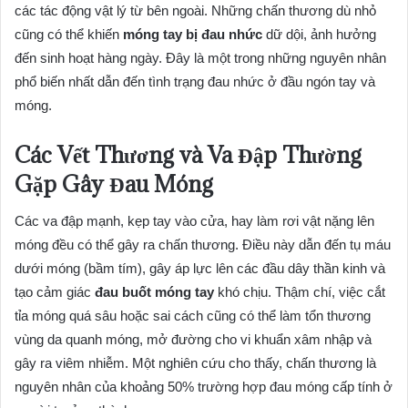
các tác động vật lý từ bên ngoài. Những chấn thương dù nhỏ
cũng có thể khiến
móng tay bị đau nhức
dữ dội, ảnh hưởng
đến sinh hoạt hàng ngày. Đây là một trong những nguyên nhân
phổ biến nhất dẫn đến tình trạng đau nhức ở đầu ngón tay và
móng.
Các Vết Thương và Va Đập Thường
Gặp Gây Đau Móng
Các va đập mạnh, kẹp tay vào cửa, hay làm rơi vật nặng lên
móng đều có thể gây ra chấn thương. Điều này dẫn đến tụ máu
dưới móng (bầm tím), gây áp lực lên các đầu dây thần kinh và
tạo cảm giác
đau buốt móng tay
khó chịu. Thậm chí, việc cắt
tỉa móng quá sâu hoặc sai cách cũng có thể làm tổn thương
vùng da quanh móng, mở đường cho vi khuẩn xâm nhập và
gây ra viêm nhiễm. Một nghiên cứu cho thấy, chấn thương là
nguyên nhân của khoảng 50% trường hợp đau móng cấp tính ở