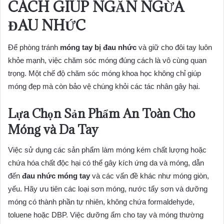
CÁCH GIÚP NGĂN NGỪA
ĐAU NHỨC
Để phòng tránh
móng tay bị đau nhức
và giữ cho đôi tay luôn
khỏe mạnh, việc chăm sóc móng đúng cách là vô cùng quan
trọng. Một chế độ chăm sóc móng khoa học không chỉ giúp
móng đẹp mà còn bảo vệ chúng khỏi các tác nhân gây hại.
Lựa Chọn Sản Phẩm An Toàn Cho
Móng và Da Tay
Việc sử dụng các sản phẩm làm móng kém chất lượng hoặc
chứa hóa chất độc hại có thể gây kích ứng da và móng, dẫn
đến
đau nhức móng tay
và các vấn đề khác như móng giòn,
yếu. Hãy ưu tiên các loại sơn móng, nước tẩy sơn và dưỡng
móng có thành phần tự nhiên, không chứa formaldehyde,
toluene hoặc DBP. Việc dưỡng ẩm cho tay và móng thường