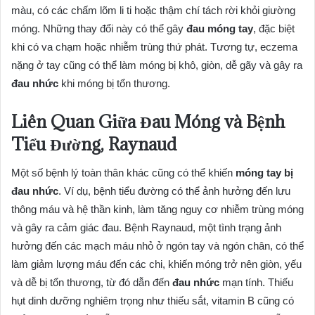
màu, có các chấm lõm li ti hoặc thậm chí tách rời khỏi giường
móng. Những thay đổi này có thể gây
đau móng tay
, đặc biệt
khi có va chạm hoặc nhiễm trùng thứ phát. Tương tự, eczema
nặng ở tay cũng có thể làm móng bị khô, giòn, dễ gãy và gây ra
đau nhức
khi móng bị tổn thương.
Liên Quan Giữa Đau Móng và Bệnh
Tiểu Đường, Raynaud
Một số bệnh lý toàn thân khác cũng có thể khiến
móng tay bị
đau nhức
. Ví dụ, bệnh tiểu đường có thể ảnh hưởng đến lưu
thông máu và hệ thần kinh, làm tăng nguy cơ nhiễm trùng móng
và gây ra cảm giác đau. Bệnh Raynaud, một tình trạng ảnh
hưởng đến các mạch máu nhỏ ở ngón tay và ngón chân, có thể
làm giảm lượng máu đến các chi, khiến móng trở nên giòn, yếu
và dễ bị tổn thương, từ đó dẫn đến
đau nhức
mạn tính. Thiếu
hụt dinh dưỡng nghiêm trọng như thiếu sắt, vitamin B cũng có