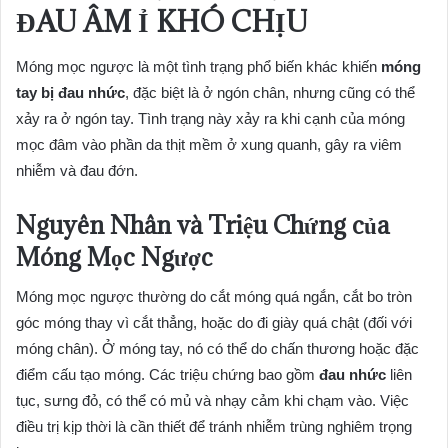
ĐAU ÂM Ỉ KHÓ CHỊU
Móng mọc ngược là một tình trạng phổ biến khác khiến
móng
tay bị đau nhức
, đặc biệt là ở ngón chân, nhưng cũng có thể
xảy ra ở ngón tay. Tình trạng này xảy ra khi cạnh của móng
mọc đâm vào phần da thịt mềm ở xung quanh, gây ra viêm
nhiễm và đau đớn.
Nguyên Nhân và Triệu Chứng của
Móng Mọc Ngược
Móng mọc ngược thường do cắt móng quá ngắn, cắt bo tròn
góc móng thay vì cắt thẳng, hoặc do đi giày quá chật (đối với
móng chân). Ở móng tay, nó có thể do chấn thương hoặc đặc
điểm cấu tạo móng. Các triệu chứng bao gồm
đau nhức
liên
tục, sưng đỏ, có thể có mủ và nhạy cảm khi chạm vào. Việc
điều trị kịp thời là cần thiết để tránh nhiễm trùng nghiêm trọng