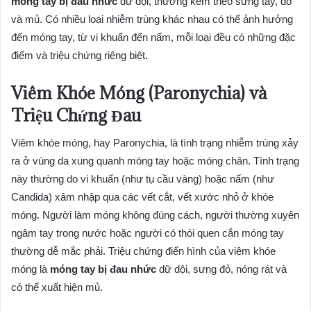
móng tay bị đau nhức
dữ dội, thường kèm theo sưng tấy, đỏ
và mủ. Có nhiều loại nhiễm trùng khác nhau có thể ảnh hưởng
đến móng tay, từ vi khuẩn đến nấm, mỗi loại đều có những đặc
điểm và triệu chứng riêng biệt.
Viêm Khóe Móng (Paronychia) và
Triệu Chứng Đau
Viêm khóe móng, hay Paronychia, là tình trạng nhiễm trùng xảy
ra ở vùng da xung quanh móng tay hoặc móng chân. Tình trạng
này thường do vi khuẩn (như tụ cầu vàng) hoặc nấm (như
Candida) xâm nhập qua các vết cắt, vết xước nhỏ ở khóe
móng. Người làm móng không đúng cách, người thường xuyên
ngâm tay trong nước hoặc người có thói quen cắn móng tay
thường dễ mắc phải. Triệu chứng điển hình của viêm khóe
móng là
móng tay bị đau nhức
dữ dội, sưng đỏ, nóng rát và
có thể xuất hiện mủ.