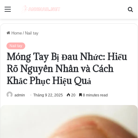
Menu
S
fo
Home
/
Nail tay
Nail tay
Móng Tay Bị Đau Nhức: Hiểu
Rõ Nguyên Nhân và Cách
Khắc Phục Hiệu Quả
admin
Tháng 9 22, 2025
20
8 minutes read