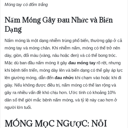
Móng tay có đốm trắng
Nấm Móng Gây Đau Nhức và Biến
Dạng
Nấm móng là một dạng nhiễm trùng phổ biến, thường gặp ở cả
móng tay và móng chân. Khi nhiễm nấm, móng có thể trở nên
dày, giòn, đổi màu (vàng, nâu hoặc đen) và có thể bong tróc.
Mặc dù ban đầu nấm móng ít gây
đau móng tay
rõ rệt, nhưng
khi bệnh tiến triển, móng dày lên và biến dạng có thể gây áp lực
lên giường móng, dẫn đến
đau nhức
khi chạm vào hoặc khi đi
giày. Nếu không được điều trị, nấm móng có thể lan rộng và
gây ra nhiều vấn đề khó chịu hơn. Ước tính có khoảng 10%
dân số thế giới mắc bệnh nấm móng, và tỷ lệ này cao hơn ở
người lớn tuổi.
MÓNG MỌC NGƯỢC: NỖI