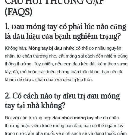
CÂU HỎI THƯỜNG GẶP
(FAQS)
1. Đau móng tay có phải lúc nào cũng
là dấu hiệu của bệnh nghiêm trọng?
Không hẳn.
Móng tay bị đau nhức
có thể do nhiều nguyên
nhân, từ chấn thương nhẹ, cắt móng sai cách đến nhiễm trùng
thông thường. Tuy nhiên, nếu cơn đau kéo dài, kèm theo sưng
tấy, đỏ, mủ hoặc các triệu chứng toàn thân khác, bạn nên đi
khám để được chẩn đoán và điều trị kịp thời.
2. Có cách nào tự điều trị đau móng
tay tại nhà không?
Đối với các trường hợp
đau nhức móng tay
nhẹ do chấn
thương hoặc viêm khóe móng ban đầu, bạn có thể ngâm tay
trong nước ấm pha muối, vệ sinh sạch sẽ và dùng thuốc giảm