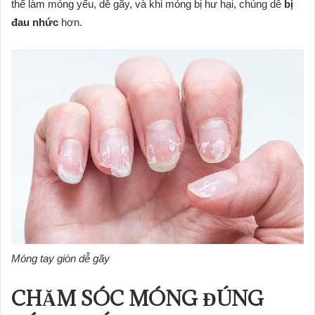
thể làm móng yếu, dễ gãy, và khi móng bị hư hại, chúng dễ
bị
đau nhức
hơn.
Móng tay giòn dễ gãy
CHĂM SÓC MÓNG ĐÚNG