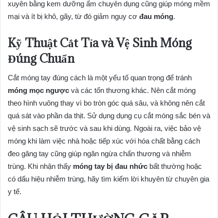
xuyên bằng kem dưỡng ẩm chuyên dụng cũng giúp móng mềm
mại và ít bị khô, gãy, từ đó giảm nguy cơ
đau móng
.
Kỹ Thuật Cắt Tỉa và Vệ Sinh Móng
Đúng Chuẩn
Cắt móng tay đúng cách là một yếu tố quan trọng để tránh
móng mọc ngược
và các tổn thương khác. Nên cắt móng
theo hình vuông thay vì bo tròn góc quá sâu, và không nên cắt
quá sát vào phần da thịt. Sử dụng dụng cụ cắt móng sắc bén và
vệ sinh sạch sẽ trước và sau khi dùng. Ngoài ra, việc bảo vệ
móng khi làm việc nhà hoặc tiếp xúc với hóa chất bằng cách
đeo găng tay cũng giúp ngăn ngừa chấn thương và nhiễm
trùng. Khi nhận thấy
móng tay bị đau nhức
bất thường hoặc
có dấu hiệu nhiễm trùng, hãy tìm kiếm lời khuyên từ chuyên gia
y tế.