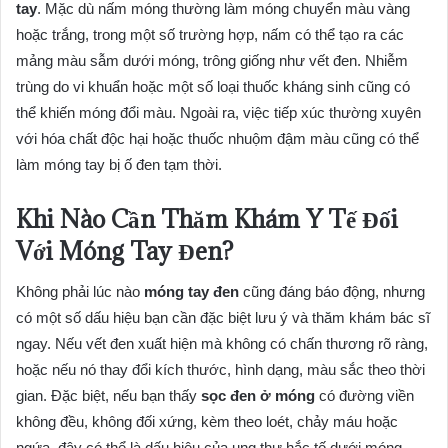
tay
. Mặc dù nấm móng thường làm móng chuyển màu vàng
hoặc trắng, trong một số trường hợp, nấm có thể tạo ra các
mảng màu sẫm dưới móng, trông giống như vết đen. Nhiễm
trùng do vi khuẩn hoặc một số loại thuốc kháng sinh cũng có
thể khiến móng đổi màu. Ngoài ra, việc tiếp xúc thường xuyên
với hóa chất độc hại hoặc thuốc nhuộm đậm màu cũng có thể
làm móng tay bị ố đen tạm thời.
Khi Nào Cần Thăm Khám Y Tế Đối
Với Móng Tay Đen?
Không phải lúc nào
móng tay đen
cũng đáng báo động, nhưng
có một số dấu hiệu bạn cần đặc biệt lưu ý và thăm khám bác sĩ
ngay. Nếu vết đen xuất hiện mà không có chấn thương rõ ràng,
hoặc nếu nó thay đổi kích thước, hình dạng, màu sắc theo thời
gian. Đặc biệt, nếu bạn thấy
sọc đen ở móng
có đường viền
không đều, không đối xứng, kèm theo loét, chảy máu hoặc
ngứa, đây có thể là dấu hiệu của ung thư hắc tố dưới móng.