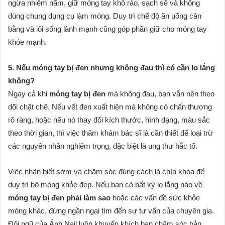
ngừa nhiễm nấm, giữ móng tay khô ráo, sạch sẽ và không
dùng chung dụng cụ làm móng. Duy trì chế độ ăn uống cân
bằng và lối sống lành mạnh cũng góp phần giữ cho móng tay
khỏe mạnh.
5. Nếu móng tay bị đen nhưng không đau thì có cần lo lắng
không?
Ngay cả khi
móng tay bị đen
mà không đau, bạn vẫn nên theo
dõi chặt chẽ. Nếu vết đen xuất hiện mà không có chấn thương
rõ ràng, hoặc nếu nó thay đổi kích thước, hình dạng, màu sắc
theo thời gian, thì việc thăm khám bác sĩ là cần thiết để loại trừ
các nguyên nhân nghiêm trọng, đặc biệt là ung thư hắc tố.
Việc nhận biết sớm và chăm sóc đúng cách là chìa khóa để
duy trì bộ móng khỏe đẹp. Nếu bạn có bất kỳ lo lắng nào về
móng tay bị đen phải làm sao
hoặc các vấn đề sức khỏe
móng khác, đừng ngần ngại tìm đến sự tư vấn của chuyên gia.
Đội ngũ của Ảnh Nail luôn khuyến khích bạn chăm sóc bản