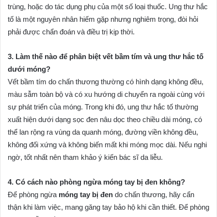
trùng, hoặc do tác dụng phụ của một số loại thuốc. Ung thư hắc
tố là một nguyên nhân hiếm gặp nhưng nghiêm trọng, đòi hỏi
phải được chẩn đoán và điều trị kịp thời.
3. Làm thế nào để phân biệt vết bầm tím và ung thư hắc tố
dưới móng?
Vết bầm tím do chấn thương thường có hình dạng không đều,
màu sẫm toàn bộ và có xu hướng di chuyển ra ngoài cùng với
sự phát triển của móng. Trong khi đó, ung thư hắc tố thường
xuất hiện dưới dạng sọc đen nâu dọc theo chiều dài móng, có
thể lan rộng ra vùng da quanh móng, đường viền không đều,
không đối xứng và không biến mất khi móng mọc dài. Nếu nghi
ngờ, tốt nhất nên tham khảo ý kiến bác sĩ da liễu.
4. Có cách nào phòng ngừa móng tay bị đen không?
Để phòng ngừa
móng tay bị đen
do chấn thương, hãy cẩn
thận khi làm việc, mang găng tay bảo hộ khi cần thiết. Để phòng