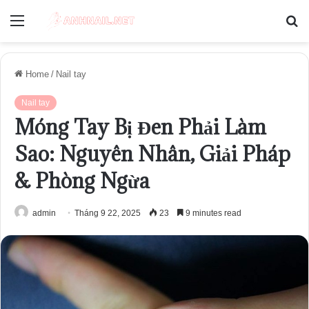
Menu
S
fo
Home
/
Nail tay
Nail tay
Móng Tay Bị Đen Phải Làm
Sao: Nguyên Nhân, Giải Pháp
& Phòng Ngừa
admin
Tháng 9 22, 2025
23
9 minutes read