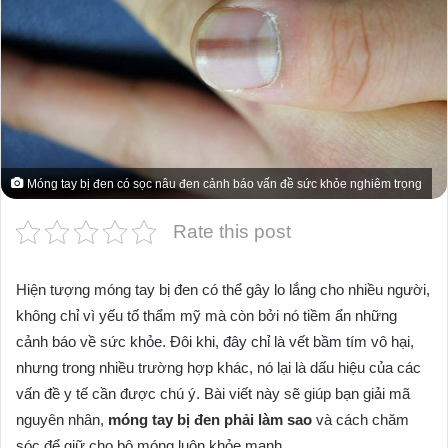
Móng tay bị đen có sọc nâu đen cảnh báo vấn đề sức khỏe nghiêm trọng
Rate this post
Hiện tượng móng tay bị đen có thể gây lo lắng cho nhiều người,
không chỉ vì yếu tố thẩm mỹ mà còn bởi nó tiềm ẩn những
cảnh báo về sức khỏe. Đôi khi, đây chỉ là vết bầm tím vô hại,
nhưng trong nhiều trường hợp khác, nó lại là dấu hiệu của các
vấn đề y tế cần được chú ý. Bài viết này sẽ giúp bạn giải mã
nguyên nhân,
móng tay bị đen phải làm sao
và cách chăm
sóc để giữ cho bộ móng luôn khỏe mạnh.