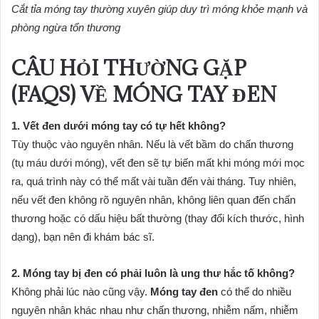
Cắt tỉa móng tay thường xuyên giúp duy trì móng khỏe mạnh và
phòng ngừa tổn thương
CÂU HỎI THƯỜNG GẶP
(FAQS) VỀ MÓNG TAY ĐEN
1. Vết đen dưới móng tay có tự hết không?
Tùy thuộc vào nguyên nhân. Nếu là vết bầm do chấn thương
(tụ máu dưới móng), vết đen sẽ tự biến mất khi móng mới mọc
ra, quá trình này có thể mất vài tuần đến vài tháng. Tuy nhiên,
nếu vết đen không rõ nguyên nhân, không liên quan đến chấn
thương hoặc có dấu hiệu bất thường (thay đổi kích thước, hình
dạng), bạn nên đi khám bác sĩ.
2. Móng tay bị đen có phải luôn là ung thư hắc tố không?
Không phải lúc nào cũng vậy.
Móng tay đen
có thể do nhiều
nguyên nhân khác nhau như chấn thương, nhiễm nấm, nhiễm