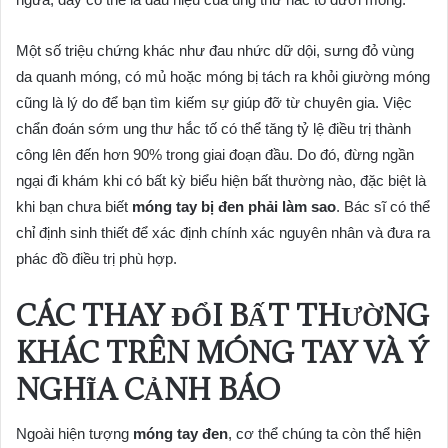
Một số triệu chứng khác như đau nhức dữ dội, sưng đỏ vùng
da quanh móng, có mủ hoặc móng bị tách ra khỏi giường móng
cũng là lý do để bạn tìm kiếm sự giúp đỡ từ chuyên gia. Việc
chẩn đoán sớm ung thư hắc tố có thể tăng tỷ lệ điều trị thành
công lên đến hơn 90% trong giai đoạn đầu. Do đó, đừng ngần
ngại đi khám khi có bất kỳ biểu hiện bất thường nào, đặc biệt là
khi bạn chưa biết
móng tay bị đen phải làm sao
. Bác sĩ có thể
chỉ định sinh thiết để xác định chính xác nguyên nhân và đưa ra
phác đồ điều trị phù hợp.
CÁC THAY ĐỔI BẤT THƯỜNG
KHÁC TRÊN MÓNG TAY VÀ Ý
NGHĨA CẢNH BÁO
Ngoài hiện tượng
móng tay đen
, cơ thể chúng ta còn thể hiện