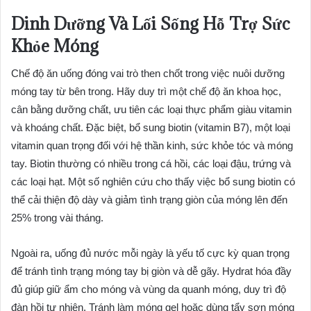
Dinh Dưỡng Và Lối Sống Hỗ Trợ Sức
Khỏe Móng
Chế độ ăn uống đóng vai trò then chốt trong việc nuôi dưỡng
móng tay từ bên trong. Hãy duy trì một chế độ ăn khoa học,
cân bằng dưỡng chất, ưu tiên các loại thực phẩm giàu vitamin
và khoáng chất. Đặc biệt, bổ sung biotin (vitamin B7), một loại
vitamin quan trọng đối với hệ thần kinh, sức khỏe tóc và móng
tay. Biotin thường có nhiều trong cá hồi, các loại đậu, trứng và
các loại hạt. Một số nghiên cứu cho thấy việc bổ sung biotin có
thể cải thiện độ dày và giảm tình trạng giòn của móng lên đến
25% trong vài tháng.
Ngoài ra, uống đủ nước mỗi ngày là yếu tố cực kỳ quan trọng
để tránh tình trạng móng tay bị giòn và dễ gãy. Hydrat hóa đầy
đủ giúp giữ ẩm cho móng và vùng da quanh móng, duy trì độ
đàn hồi tự nhiên. Tránh làm móng gel hoặc dùng tẩy sơn móng