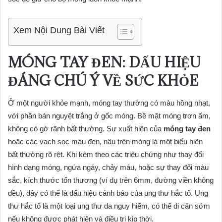
Xem Nội Dung Bài Viết
MÓNG TAY ĐEN: DẤU HIỆU
ĐÁNG CHÚ Ý VỀ SỨC KHỎE
Ở một người khỏe mạnh, móng tay thường có màu hồng nhạt,
với phần bán nguyệt trắng ở gốc móng. Bề mặt móng trơn ấm,
không có gờ rãnh bất thường. Sự xuất hiện của
móng tay đen
hoặc các vạch sọc màu đen, nâu trên móng là một biểu hiện
bất thường rõ rệt. Khi kèm theo các triệu chứng như thay đổi
hình dạng móng, ngứa ngáy, chảy máu, hoặc sự thay đổi màu
sắc, kích thước tổn thương (ví dụ trên 6mm, đường viền không
đều), đây có thể là dấu hiệu cảnh báo của ung thư hắc tố. Ung
thư hắc tố là một loại ung thư da nguy hiểm, có thể di căn sớm
nếu không được phát hiện và điều trị kịp thời.