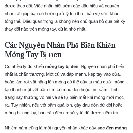
được theo dõi. Việc nhận biết sớm các dấu hiệu và nguyên
nhân sẽ giúp bạn có hướng xử lý kịp thời, bảo vệ sức khỏe
tổng thể. Điều quan trọng là không nên chủ quan bỏ qua bất kỳ
thay đổi nào trên móng tay, dù là nhỏ nhất.
Các Nguyên Nhân Phổ Biến Khiến
Móng Tay Bị Đen
Có nhiều lý do khiến
móng tay bị đen
. Nguyên nhân phổ biến
nhất là chấn thương. Một cú va đập mạnh, kẹp tay vào cửa,
hoặc làm rơi vật nặng lên móng có thể gây tụ máu dưới móng,
tạo thành một vết bầm tím có màu đen hoặc tím sẫm. Tình
trạng này thường vô hại và sẽ tự biến mất khi móng mới mọc
ra. Tuy nhiên, nếu vết bầm quá lớn, gây đau đớn dữ dội hoặc
móng bị lung lay, bạn cần đến cơ sở y tế để được kiểm tra.
Nhiễm nấm cũng là một nguyên nhân khác gây
sọc đen móng