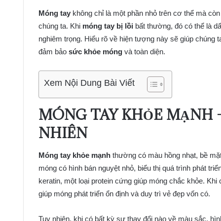
Móng tay
không chỉ là một phần nhỏ trên cơ thể mà còn
chúng ta. Khi
móng tay bị lồi
bất thường, đó có thể là d
nghiêm trọng. Hiểu rõ về hiện tượng này sẽ giúp chúng ta 
đảm bảo
sức khỏe móng
và toàn diện.
Xem Nội Dung Bài Viết
MÓNG TAY KHỎE MẠNH –
NHIÊN
Móng tay khỏe mạnh
thường có màu hồng nhạt, bề mặt 
móng có hình bán nguyệt nhỏ, biểu thị quá trình phát tr
keratin, một loại protein cứng giúp móng chắc khỏe. Khi
giúp móng phát triển ổn định và duy trì vẻ đẹp vốn có.
Tuy nhiên, khi có bất kỳ sự thay đổi nào về màu sắc, hìn