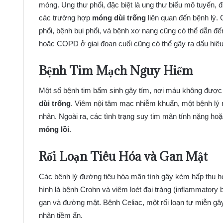
móng. Ung thư phổi, đặc biệt là ung thư biểu mô tuyến
các trường hợp
móng dùi trống
liên quan đến bệnh lý.
phổi, bệnh bụi phổi, và bệnh xơ nang cũng có thể dẫn đ
hoặc COPD ở giai đoạn cuối cũng có thể gây ra dấu hiệu
Bệnh Tim Mạch Nguy Hiểm
Một số bệnh tim bẩm sinh gây tím, nơi máu không được
dùi trống
. Viêm nội tâm mạc nhiễm khuẩn, một bệnh lý 
nhân. Ngoài ra, các tình trạng suy tim mãn tính nặng ho
móng lồi
.
Rối Loạn Tiêu Hóa và Gan Mật
Các bệnh lý đường tiêu hóa mãn tính gây kém hấp thu 
hình là bệnh Crohn và viêm loét đại tràng (inflammatory
gan và đường mật. Bệnh Celiac, một rối loạn tự miễn gâ
nhân tiềm ẩn.