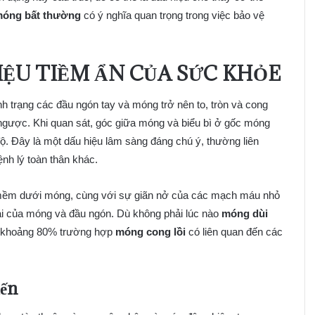
móng bất thường
có ý nghĩa quan trọng trong việc bảo vệ
IỆU TIỀM ẨN CỦA SỨC KHỎE
tình trạng các đầu ngón tay và móng trở nên to, tròn và cong
 ngược. Khi quan sát, góc giữa móng và biểu bì ở gốc móng
độ. Đây là một dấu hiệu lâm sàng đáng chú ý, thường liên
nh lý toàn thân khác.
mềm dưới móng, cùng với sự giãn nở của các mạch máu nhỏ
hái của móng và đầu ngón. Dù không phải lúc nào
móng dùi
ê, khoảng 80% trường hợp
móng cong lồi
có liên quan đến các
iến