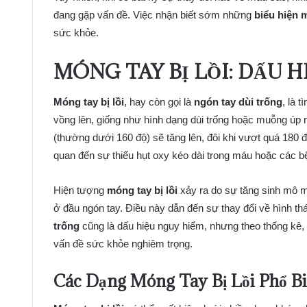
đang gặp vấn đề. Việc nhận biết sớm những
biểu hiện 
sức khỏe.
MÓNG TAY BỊ LỒI: DẤU H
Móng tay bị lồi
, hay còn gọi là
ngón tay dùi trống
, là 
vồng lên, giống như hình dạng dùi trống hoặc muỗng úp
(thường dưới 160 độ) sẽ tăng lên, đôi khi vượt quá 180 
quan đến sự thiếu hụt oxy kéo dài trong máu hoặc các bệ
Hiện tượng
móng tay bị lồi
xảy ra do sự tăng sinh mô 
ở đầu ngón tay. Điều này dẫn đến sự thay đổi về hình t
trống
cũng là dấu hiệu nguy hiểm, nhưng theo thống k
vấn đề sức khỏe nghiêm trọng.
Các Dạng Móng Tay Bị Lồi Phổ B