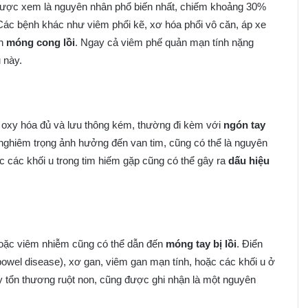
, được xem là nguyên nhân phổ biến nhất, chiếm khoảng 30%
 Các bệnh khác như viêm phổi kẽ, xơ hóa phổi vô căn, áp xe
ến
móng cong lồi
. Ngay cả viêm phế quản mạn tính nặng
 này.
 oxy hóa đủ và lưu thông kém, thường đi kèm với
ngón tay
nghiêm trọng ảnh hưởng đến van tim, cũng có thể là nguyên
ặc các khối u trong tim hiếm gặp cũng có thể gây ra
dấu hiệu
hoặc viêm nhiễm cũng có thể dẫn đến
móng tay bị lồi
. Điển
 bowel disease), xơ gan, viêm gan mạn tính, hoặc các khối u ở
y tổn thương ruột non, cũng được ghi nhận là một nguyên