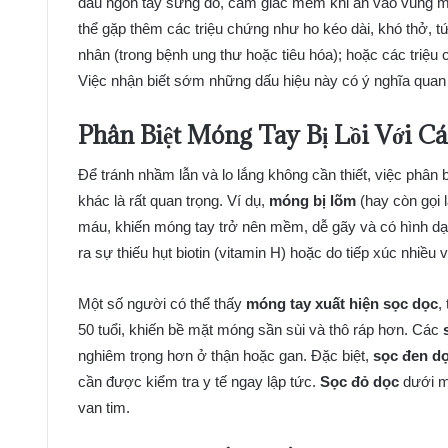
đầu ngón tay sưng đỏ, cảm giác mềm khi ấn vào vùng m
thể gặp thêm các triệu chứng như ho kéo dài, khó thở, t
nhân (trong bệnh ung thư hoặc tiêu hóa); hoặc các triệu
Việc nhận biết sớm những dấu hiệu này có ý nghĩa quan t
Phân Biệt Móng Tay Bị Lồi Với C
Để tránh nhầm lẫn và lo lắng không cần thiết, việc phân 
khác là rất quan trọng. Ví dụ,
móng bị lõm
(hay còn gọi l
máu, khiến móng tay trở nên mềm, dễ gãy và có hình dạ
ra sự thiếu hụt biotin (vitamin H) hoặc do tiếp xúc nhiều 
Một số người có thể thấy
móng tay xuất hiện sọc dọc
,
50 tuổi, khiến bề mặt móng sần sùi và thô ráp hơn. Các
nghiêm trọng hơn ở thận hoặc gan. Đặc biệt,
sọc đen dọ
cần được kiểm tra y tế ngay lập tức.
Sọc đỏ dọc
dưới mó
van tim.