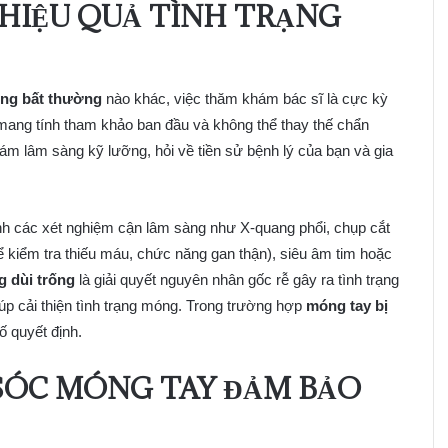
 HIỆU QUẢ TÌNH TRẠNG
óng bất thường
nào khác, việc thăm khám bác sĩ là cực kỳ
 mang tính tham khảo ban đầu và không thể thay thế chẩn
ám lâm sàng kỹ lưỡng, hỏi về tiền sử bệnh lý của bạn và gia
ịnh các xét nghiệm cận lâm sàng như X-quang phổi, chụp cắt
ể kiểm tra thiếu máu, chức năng gan thận), siêu âm tim hoặc
 dùi trống
là giải quyết nguyên nhân gốc rễ gây ra tình trạng
giúp cải thiện tình trạng móng. Trong trường hợp
móng tay bị
tố quyết định.
SÓC MÓNG TAY ĐẢM BẢO