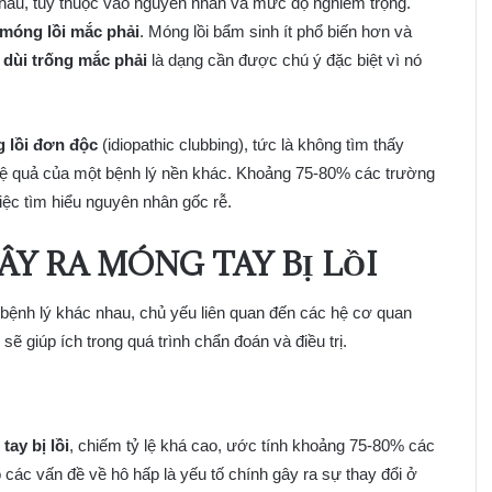
nhau, tùy thuộc vào nguyên nhân và mức độ nghiêm trọng.
móng lồi mắc phải
. Móng lồi bẩm sinh ít phổ biến hơn và
dùi trống mắc phải
là dạng cần được chú ý đặc biệt vì nó
 lồi đơn độc
(idiopathic clubbing), tức là không tìm thấy
 hệ quả của một bệnh lý nền khác. Khoảng 75-80% các trường
iệc tìm hiểu nguyên nhân gốc rễ.
Y RA MÓNG TAY BỊ LỒI
 bệnh lý khác nhau, chủ yếu liên quan đến các hệ cơ quan
ẽ giúp ích trong quá trình chẩn đoán và điều trị.
tay bị lồi
, chiếm tỷ lệ khá cao, ước tính khoảng 75-80% các
các vấn đề về hô hấp là yếu tố chính gây ra sự thay đổi ở