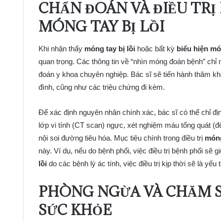
CHẨN ĐOÁN VÀ ĐIỀU TRỊ
MÓNG TAY BỊ LỒI
Khi nhận thấy
móng tay bị lồi
hoặc bất kỳ
biểu hiện m
quan trọng. Các thông tin về “nhìn móng đoán bệnh” chỉ
đoán y khoa chuyên nghiệp. Bác sĩ sẽ tiến hành thăm kh
đình, cũng như các triệu chứng đi kèm.
Để xác định nguyên nhân chính xác, bác sĩ có thể chỉ đ
lớp vi tính (CT scan) ngực, xét nghiệm máu tổng quát (đ
nội soi đường tiêu hóa. Mục tiêu chính trong điều trị
móng
này. Ví dụ, nếu do bệnh phổi, việc điều trị bệnh phổi sẽ 
lồi
do các bệnh lý ác tính, việc điều trị kịp thời sẽ là yếu 
PHÒNG NGỪA VÀ CHĂM 
SỨC KHỎE