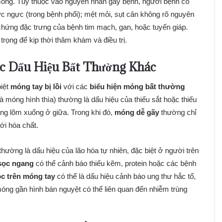
óng. Tùy thuộc vào nguyên nhân gây bệnh, người bệnh có
ức ngực (trong bệnh phổi); mệt mỏi, sụt cân không rõ nguyên
 chứng đặc trưng của bệnh tim mạch, gan, hoặc tuyến giáp.
rọng để kịp thời thăm khám và điều trị.
ác Dấu Hiệu Bất Thường Khác
biệt
móng tay bị lồi
với các
biểu hiện móng bất thường
à móng hình thìa) thường là dấu hiệu của thiếu sắt hoặc thiếu
ng lõm xuống ở giữa. Trong khi đó,
móng dễ gãy
thường chỉ
với hóa chất.
 thường là dấu hiệu của lão hóa tự nhiên, đặc biệt ở người trên
sọc ngang
có thể cảnh báo thiếu kẽm, protein hoặc các bệnh
c trên móng tay
có thể là dấu hiệu cảnh báo ung thư hắc tố,
ng gần hình bán nguyệt có thể liên quan đến nhiễm trùng