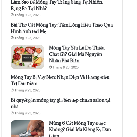
Làm Sao Để Móng Tay Trắng Sáng Tự Nhiên,
Rạng Rỡ Tại Nhà?
Tháng 9 23, 2025
Bài Thơ Cắt Móng Tay: Tấm Lòng Hiếu Thảo Qua
Hình Ảnh Đời Mẹ
Tháng 9 23, 2025
Móng Tay Yếu Là Do Thiếu
Chất Gì? Giải Mã Nguyên
Nhân Phổ Biến
Tháng 9 23, 2025
Móng Tay Bị Vảy Nến: Nhận Diện Và Hướng Điều
Trị Dứt Điểm
Tháng 9 23, 2025
Bí quyết gắn móng tay giả bền đẹp chuẩn salon tại
nhà
Tháng 9 23, 2025
Mùng 6 Cắt Móng Tay Được
Không? Giải Mã Kiêng Kỵ Dân
Gian