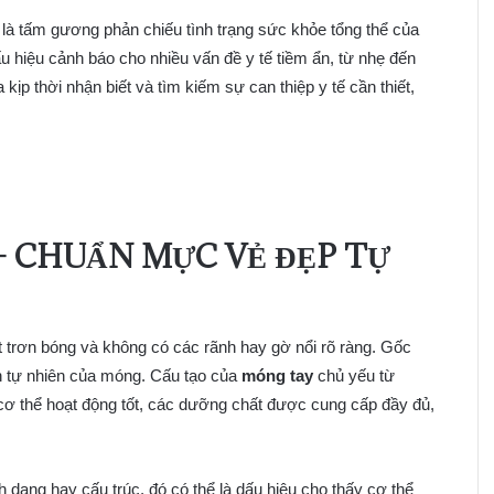
 là tấm gương phản chiếu tình trạng sức khỏe tổng thể của
ấu hiệu cảnh báo cho nhiều vấn đề y tế tiềm ẩn, từ nhẹ đến
kịp thời nhận biết và tìm kiếm sự can thiệp y tế cần thiết,
 CHUẨN MỰC VẺ ĐẸP TỰ
trơn bóng và không có các rãnh hay gờ nổi rõ ràng. Gốc
iển tự nhiên của móng. Cấu tạo của
móng tay
chủ yếu từ
 cơ thể hoạt động tốt, các dưỡng chất được cung cấp đầy đủ,
h dạng hay cấu trúc, đó có thể là dấu hiệu cho thấy cơ thể