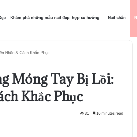
 Đẹp – Khám phá những mẫu nail đẹp, hợp xu hướng
Nail chân
N
yên Nhân & Cách Khắc Phục
g Móng Tay Bị Lồi:
ch Khắc Phục
31
10 minutes read