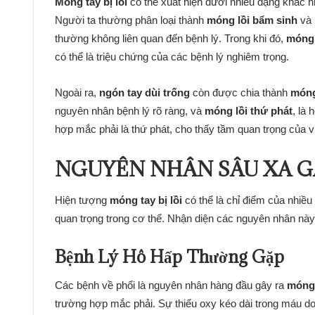
Móng tay bị lồi
có thể xuất hiện dưới nhiều dạng khác 
Người ta thường phân loại thành
móng lồi bẩm sinh
và
thường không liên quan đến bệnh lý. Trong khi đó,
móng 
có thể là triệu chứng của các bệnh lý nghiêm trọng.
Ngoài ra,
ngón tay dùi trống
còn được chia thành
móng
nguyên nhân bệnh lý rõ ràng, và
móng lồi thứ phát
, là
hợp mắc phải là thứ phát, cho thấy tầm quan trọng của v
NGUYÊN NHÂN SÂU XA GÂ
Hiện tượng
móng tay bị lồi
có thể là chỉ điểm của nhiều
quan trọng trong cơ thể. Nhận diện các nguyên nhân này s
Bệnh Lý Hô Hấp Thường Gặp
Các bệnh về phổi là nguyên nhân hàng đầu gây ra
móng 
trường hợp mắc phải. Sự thiếu oxy kéo dài trong máu do 