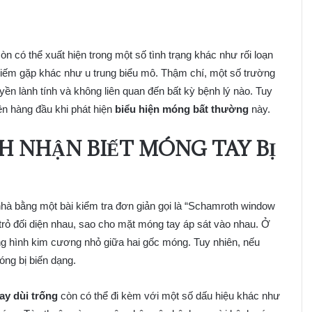
òn có thể xuất hiện trong một số tình trạng khác như rối loạn
 hiếm gặp khác như u trung biểu mô. Thậm chí, một số trường
ruyền lành tính và không liên quan đến bất kỳ bệnh lý nào. Tuy
iên hàng đầu khi phát hiện
biểu hiện móng bất thường
này.
CH NHẬN BIẾT MÓNG TAY BỊ
i nhà bằng một bài kiểm tra đơn giản gọi là “Schamroth window
 trỏ đối diện nhau, sao cho mặt móng tay áp sát vào nhau. Ở
g hình kim cương nhỏ giữa hai gốc móng. Tuy nhiên, nếu
óng bị biến dạng.
ay dùi trống
còn có thể đi kèm với một số dấu hiệu khác như