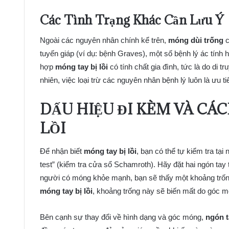
Các Tình Trạng Khác Cần Lưu Ý
Ngoài các nguyên nhân chính kể trên,
móng dùi trống
c
tuyến giáp (ví dụ: bệnh Graves), một số bệnh lý ác tính
hợp
móng tay bị lồi
có tính chất gia đình, tức là do di t
nhiên, việc loại trừ các nguyên nhân bệnh lý luôn là ưu t
DẤU HIỆU ĐI KÈM VÀ CÁ
LỒI
Để nhận biết
móng tay bị lồi
, bạn có thể tự kiểm tra tạ
test” (kiểm tra cửa sổ Schamroth). Hãy đặt hai ngón tay
người có móng khỏe mạnh, bạn sẽ thấy một khoảng trốn
móng tay bị lồi
, khoảng trống này sẽ biến mất do góc m
Bên cạnh sự thay đổi về hình dạng và góc móng,
ngón t