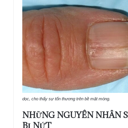
dọc, cho thấy sự tổn thương trên bề mặt móng.
NHỮNG NGUYÊN NHÂN SÂ
BỊ NỨT