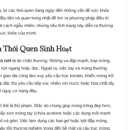
ra, từ các thói quen hàng ngày đến những vấn đề sức khỏe
u tiên và quan trọng nhất để tìm ra phương pháp điều trị
 cách ngẫu nhiên, nhưng nếu tình trạng này diễn ra thường
 sức khỏe của mình.
à Thói Quen Sinh Hoạt
bị nứt
là do chấn thương. Những va đập mạnh, kẹp móng,
t nứt ngang hoặc dọc. Ngoài ra, việc tay và móng thường
 gian dài cũng làm suy yếu cấu trúc keratin, khiến móng trở
 đặc thù yêu cầu tiếp xúc nhiều với nước hoặc hóa chất tẩy
ố nguy cơ hàng đầu.
thể là thủ phạm. Mặc dù chúng giúp móng trông đẹp hơn,
c tẩy sơn móng tay (chứa acetone hoặc các dung môi mạnh
ô và giòn. Việc lạm dụng các loại gel hoặc bột đắp móng,
gây tổn thương nghiêm trọng đến bề mặt và cấu trúc móng.