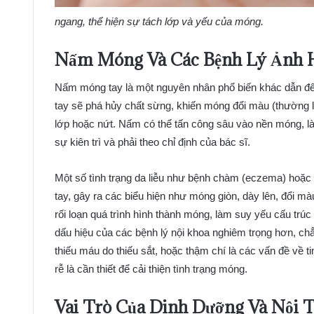
ngang, thể hiện sự tách lớp và yếu của móng.
Nấm Móng Và Các Bệnh Lý Ảnh 
Nấm móng tay là một nguyên nhân phổ biến khác dẫn đ
tay sẽ phá hủy chất sừng, khiến móng đổi màu (thường là
lớp hoặc nứt. Nấm có thể tấn công sâu vào nền móng, l
sự kiên trì và phải theo chỉ định của bác sĩ.
Một số tình trạng da liễu như bệnh chàm (eczema) hoặc
tay, gây ra các biểu hiện như móng giòn, dày lên, đổi m
rối loạn quá trình hình thành móng, làm suy yếu cấu trúc
dấu hiệu của các bệnh lý nội khoa nghiêm trọng hơn, chẳ
thiếu máu do thiếu sắt, hoặc thậm chí là các vấn đề về 
rễ là cần thiết để cải thiện tình trạng móng.
Vai Trò Của Dinh Dưỡng Và Nội T