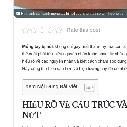
Hình ảnh cận cảnh móng tay bị nứt dọc, cho thấy sự tổn thương trên
Rate this post
Móng tay bị nứt
không chỉ gây mất thẩm mỹ mà còn là d
thể xuất phát từ nhiều nguyên nhân khác nhau, từ những
hiểu rõ về các nguyên nhân và biết cách chăm sóc đúng c
Hãy cùng tìm hiểu sâu hơn về hiện tượng này để có nhữn
Xem Nội Dung Bài Viết
HIỂU RÕ VỀ CẤU TRÚC V
NỨT