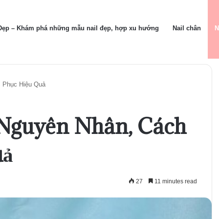
 Đẹp – Khám phá những mẫu nail đẹp, hợp xu hướng
Nail chân
N
c Phục Hiệu Quả
 Nguyên Nhân, Cách
uả
27
11 minutes read