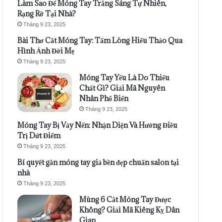
Làm Sao Để Móng Tay Trắng Sáng Tự Nhiên,
Rạng Rỡ Tại Nhà?
Tháng 9 23, 2025
Bài Thơ Cắt Móng Tay: Tấm Lòng Hiếu Thảo Qua
Hình Ảnh Đời Mẹ
Tháng 9 23, 2025
Móng Tay Yếu Là Do Thiếu
Chất Gì? Giải Mã Nguyên
Nhân Phổ Biến
Tháng 9 23, 2025
Móng Tay Bị Vảy Nến: Nhận Diện Và Hướng Điều
Trị Dứt Điểm
Tháng 9 23, 2025
Bí quyết gắn móng tay giả bền đẹp chuẩn salon tại
nhà
Tháng 9 23, 2025
Mùng 6 Cắt Móng Tay Được
Không? Giải Mã Kiêng Kỵ Dân
Gian