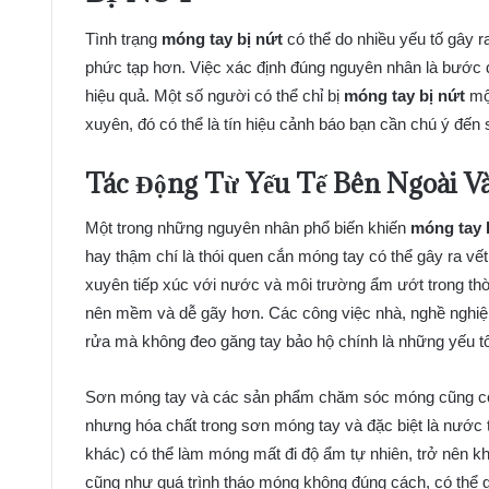
Tình trạng
móng tay bị nứt
có thể do nhiều yếu tố gây 
phức tạp hơn. Việc xác định đúng nguyên nhân là bước đầ
hiệu quả. Một số người có thể chỉ bị
móng tay bị nứt
một
xuyên, đó có thể là tín hiệu cảnh báo bạn cần chú ý đến
Tác Động Từ Yếu Tế Bên Ngoài V
Một trong những nguyên nhân phổ biến khiến
móng tay 
hay thậm chí là thói quen cắn móng tay có thể gây ra vế
xuyên tiếp xúc với nước và môi trường ẩm ướt trong thời
nên mềm và dễ gãy hơn. Các công việc nhà, nghề nghiệp
rửa mà không đeo găng tay bảo hộ chính là những yếu t
Sơn móng tay và các sản phẩm chăm sóc móng cũng có 
nhưng hóa chất trong sơn móng tay và đặc biệt là nướ
khác) có thể làm móng mất đi độ ẩm tự nhiên, trở nên kh
cũng như quá trình tháo móng không đúng cách, có thể 