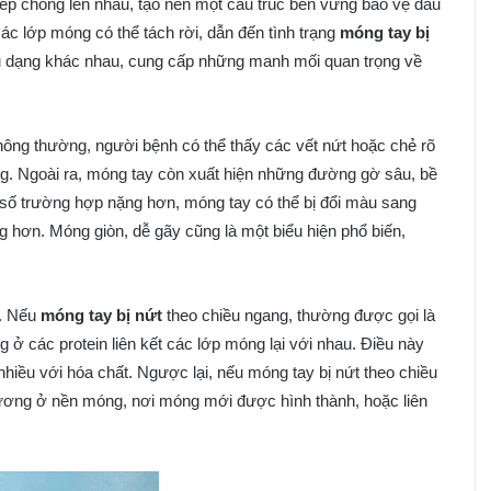
ếp chồng lên nhau, tạo nên một cấu trúc bền vững bảo vệ đầu
các lớp móng có thể tách rời, dẫn đến tình trạng
móng tay bị
ều dạng khác nhau, cung cấp những manh mối quan trọng về
ông thường, người bệnh có thể thấy các vết nứt hoặc chẻ rõ
ang. Ngoài ra, móng tay còn xuất hiện những đường gờ sâu, bề
 số trường hợp nặng hơn, móng tay có thể bị đổi màu sang
g hơn. Móng giòn, dễ gãy cũng là một biểu hiện phổ biến,
n. Nếu
móng tay bị nứt
theo chiều ngang, thường được gọi là
 ở các protein liên kết các lớp móng lại với nhau. Điều này
nhiều với hóa chất. Ngược lại, nếu móng tay bị nứt theo chiều
thương ở nền móng, nơi móng mới được hình thành, hoặc liên