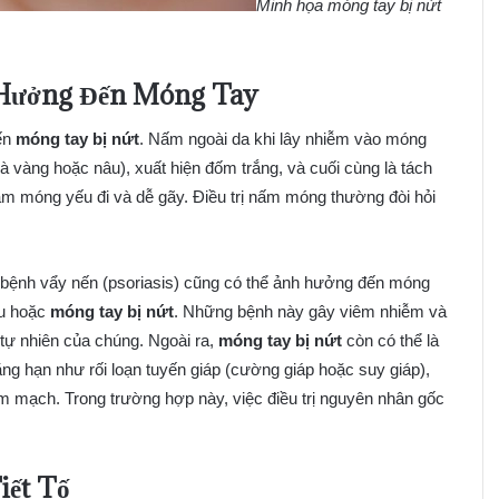
Minh họa móng tay bị nứt
Hưởng Đến Móng Tay
ến
móng tay bị nứt
. Nấm ngoài da khi lây nhiễm vào móng
 vàng hoặc nâu), xuất hiện đốm trắng, và cuối cùng là tách
àm móng yếu đi và dễ gãy. Điều trị nấm móng thường đòi hỏi
 bệnh vẩy nến (psoriasis) cũng có thể ảnh hưởng đến móng
àu hoặc
móng tay bị nứt
. Những bệnh này gây viêm nhiễm và
 tự nhiên của chúng. Ngoài ra,
móng tay bị nứt
còn có thể là
ng hạn như rối loạn tuyến giáp (cường giáp hoặc suy giáp),
tim mạch. Trong trường hợp này, việc điều trị nguyên nhân gốc
iết Tố