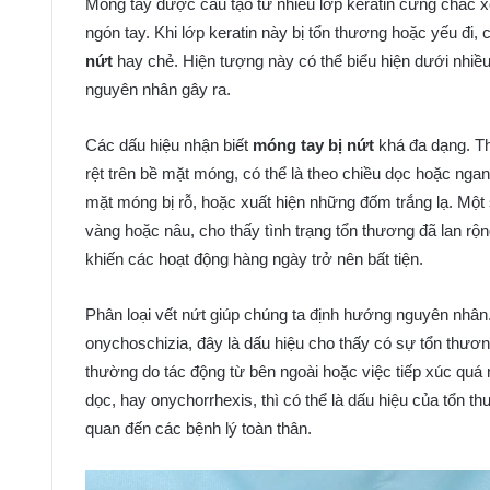
Móng tay được cấu tạo từ nhiều lớp keratin cứng chắc x
ngón tay. Khi lớp keratin này bị tổn thương hoặc yếu đi, 
nứt
hay chẻ. Hiện tượng này có thể biểu hiện dưới nhi
nguyên nhân gây ra.
Các dấu hiệu nhận biết
móng tay bị nứt
khá đa dạng. Th
rệt trên bề mặt móng, có thể là theo chiều dọc hoặc ng
mặt móng bị rỗ, hoặc xuất hiện những đốm trắng lạ. Một
vàng hoặc nâu, cho thấy tình trạng tổn thương đã lan rộn
khiến các hoạt động hàng ngày trở nên bất tiện.
Phân loại vết nứt giúp chúng ta định hướng nguyên nhâ
onychoschizia, đây là dấu hiệu cho thấy có sự tổn thương
thường do tác động từ bên ngoài hoặc việc tiếp xúc quá 
dọc, hay onychorrhexis, thì có thể là dấu hiệu của tổn 
quan đến các bệnh lý toàn thân.