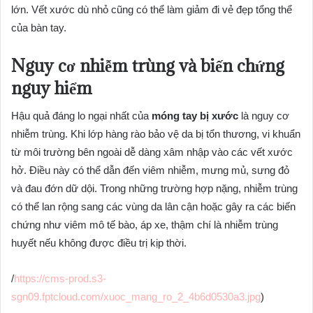
lớn. Vết xước dù nhỏ cũng có thể làm giảm đi vẻ đẹp tổng thể
của bàn tay.
Nguy cơ nhiễm trùng và biến chứng
nguy hiểm
Hậu quả đáng lo ngại nhất của
móng tay bị xước
là nguy cơ
nhiễm trùng. Khi lớp hàng rào bảo vệ da bị tổn thương, vi khuẩn
từ môi trường bên ngoài dễ dàng xâm nhập vào các vết xước
hở. Điều này có thể dẫn đến viêm nhiễm, mưng mủ, sưng đỏ
và đau đớn dữ dội. Trong những trường hợp nặng, nhiễm trùng
có thể lan rộng sang các vùng da lân cận hoặc gây ra các biến
chứng như viêm mô tế bào, áp xe, thậm chí là nhiễm trùng
huyết nếu không được điều trị kịp thời.
/
https://cms-prod.s3-
sgn09.fptcloud.com/xuoc_mang_ro_2_4b6d0530a3.jpg
)