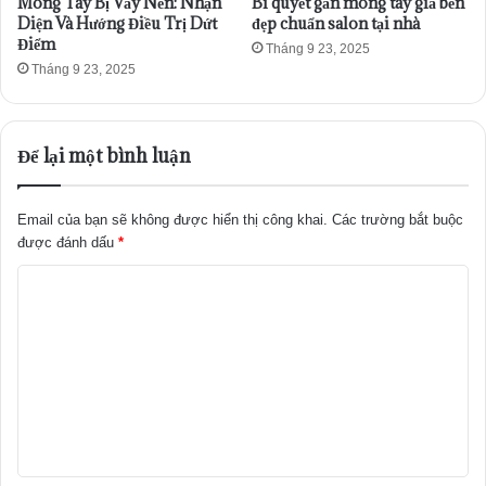
Móng Tay Bị Vảy Nến: Nhận
Bí quyết gắn móng tay giả bền
Diện Và Hướng Điều Trị Dứt
đẹp chuẩn salon tại nhà
Điểm
Tháng 9 23, 2025
Tháng 9 23, 2025
Để lại một bình luận
Email của bạn sẽ không được hiển thị công khai.
Các trường bắt buộc
được đánh dấu
*
B
ì
n
h
l
u
ậ