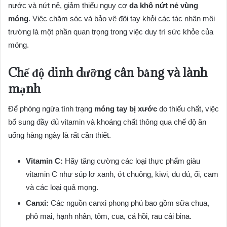
nước và nứt nẻ, giảm thiểu nguy cơ
da khô nứt nẻ vùng
móng
. Việc chăm sóc và bảo vệ đôi tay khỏi các tác nhân môi
trường là một phần quan trọng trong việc duy trì sức khỏe của
móng.
Chế độ dinh dưỡng cân bằng và lành
mạnh
Để phòng ngừa tình trạng
móng tay bị xước
do thiếu chất, việc
bổ sung đầy đủ vitamin và khoáng chất thông qua chế độ ăn
uống hàng ngày là rất cần thiết.
Vitamin C:
Hãy tăng cường các loại thực phẩm giàu
vitamin C như súp lơ xanh, ớt chuông, kiwi, đu đủ, ổi, cam
và các loại quả mọng.
Canxi:
Các nguồn canxi phong phú bao gồm sữa chua,
phô mai, hạnh nhân, tôm, cua, cá hồi, rau cải bina.