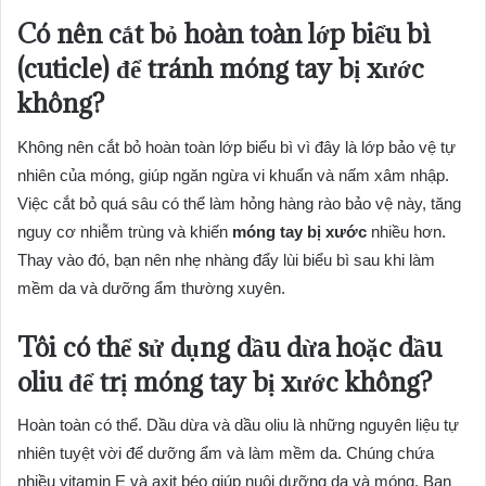
Có nên cắt bỏ hoàn toàn lớp biểu bì
(cuticle) để tránh
móng tay bị xước
không?
Không nên cắt bỏ hoàn toàn lớp biểu bì vì đây là lớp bảo vệ tự
nhiên của móng, giúp ngăn ngừa vi khuẩn và nấm xâm nhập.
Việc cắt bỏ quá sâu có thể làm hỏng hàng rào bảo vệ này, tăng
nguy cơ nhiễm trùng và khiến
móng tay bị xước
nhiều hơn.
Thay vào đó, bạn nên nhẹ nhàng đẩy lùi biểu bì sau khi làm
mềm da và dưỡng ẩm thường xuyên.
Tôi có thể sử dụng dầu dừa hoặc dầu
oliu để trị
móng tay bị xước
không?
Hoàn toàn có thể. Dầu dừa và dầu oliu là những nguyên liệu tự
nhiên tuyệt vời để dưỡng ẩm và làm mềm da. Chúng chứa
nhiều vitamin E và axit béo giúp nuôi dưỡng da và móng. Bạn