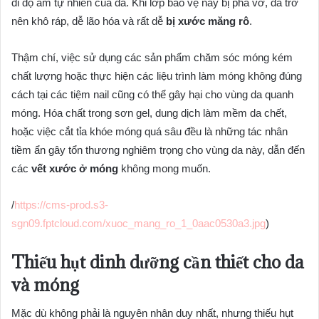
đi độ ẩm tự nhiên của da. Khi lớp bảo vệ này bị phá vỡ, da trở
nên khô ráp, dễ lão hóa và rất dễ
bị xước măng rô
.
Thậm chí, việc sử dụng các sản phẩm chăm sóc móng kém
chất lượng hoặc thực hiện các liệu trình làm móng không đúng
cách tại các tiệm nail cũng có thể gây hại cho vùng da quanh
móng. Hóa chất trong sơn gel, dung dịch làm mềm da chết,
hoặc việc cắt tỉa khóe móng quá sâu đều là những tác nhân
tiềm ẩn gây tổn thương nghiêm trọng cho vùng da này, dẫn đến
các
vết xước ở móng
không mong muốn.
/
https://cms-prod.s3-
sgn09.fptcloud.com/xuoc_mang_ro_1_0aac0530a3.jpg
)
Thiếu hụt dinh dưỡng cần thiết cho da
và móng
Mặc dù không phải là nguyên nhân duy nhất, nhưng thiếu hụt