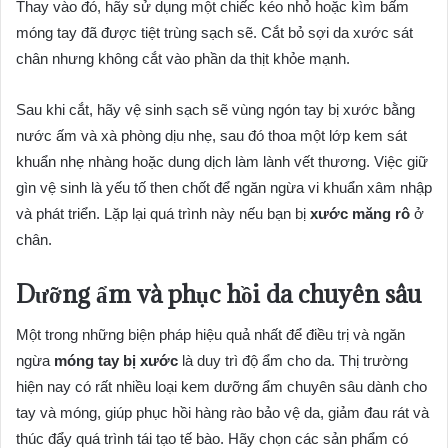
Thay vào đó, hãy sử dụng một chiếc kéo nhỏ hoặc kìm bấm
móng tay đã được tiệt trùng sạch sẽ. Cắt bỏ sợi da xước sát
chân nhưng không cắt vào phần da thịt khỏe mạnh.
Sau khi cắt, hãy vệ sinh sạch sẽ vùng ngón tay bị xước bằng
nước ấm và xà phòng dịu nhẹ, sau đó thoa một lớp kem sát
khuẩn nhẹ nhàng hoặc dung dịch làm lành vết thương. Việc giữ
gìn vệ sinh là yếu tố then chốt để ngăn ngừa vi khuẩn xâm nhập
và phát triển. Lặp lại quá trình này nếu bạn bị
xước măng rô
ở
chân.
Dưỡng ẩm và phục hồi da chuyên sâu
Một trong những biện pháp hiệu quả nhất để điều trị và ngăn
ngừa
móng tay bị xước
là duy trì độ ẩm cho da. Thị trường
hiện nay có rất nhiều loại kem dưỡng ẩm chuyên sâu dành cho
tay và móng, giúp phục hồi hàng rào bảo vệ da, giảm đau rát và
thúc đẩy quá trình tái tạo tế bào. Hãy chọn các sản phẩm có