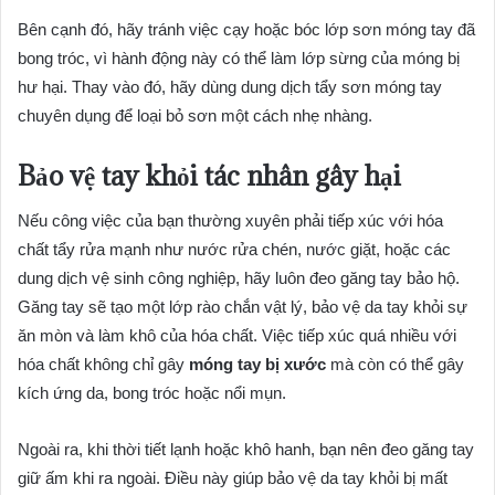
Bên cạnh đó, hãy tránh việc cạy hoặc bóc lớp sơn móng tay đã
bong tróc, vì hành động này có thể làm lớp sừng của móng bị
hư hại. Thay vào đó, hãy dùng dung dịch tẩy sơn móng tay
chuyên dụng để loại bỏ sơn một cách nhẹ nhàng.
Bảo vệ tay khỏi tác nhân gây hại
Nếu công việc của bạn thường xuyên phải tiếp xúc với hóa
chất tẩy rửa mạnh như nước rửa chén, nước giặt, hoặc các
dung dịch vệ sinh công nghiệp, hãy luôn đeo găng tay bảo hộ.
Găng tay sẽ tạo một lớp rào chắn vật lý, bảo vệ da tay khỏi sự
ăn mòn và làm khô của hóa chất. Việc tiếp xúc quá nhiều với
hóa chất không chỉ gây
móng tay bị xước
mà còn có thể gây
kích ứng da, bong tróc hoặc nổi mụn.
Ngoài ra, khi thời tiết lạnh hoặc khô hanh, bạn nên đeo găng tay
giữ ấm khi ra ngoài. Điều này giúp bảo vệ da tay khỏi bị mất