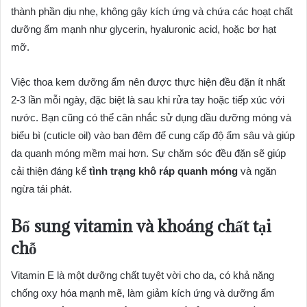
thành phần dịu nhẹ, không gây kích ứng và chứa các hoạt chất
dưỡng ẩm mạnh như glycerin, hyaluronic acid, hoặc bơ hạt
mỡ.
Việc thoa kem dưỡng ẩm nên được thực hiện đều đặn ít nhất
2-3 lần mỗi ngày, đặc biệt là sau khi rửa tay hoặc tiếp xúc với
nước. Bạn cũng có thể cân nhắc sử dụng dầu dưỡng móng và
biểu bì (cuticle oil) vào ban đêm để cung cấp độ ẩm sâu và giúp
da quanh móng mềm mại hơn. Sự chăm sóc đều đặn sẽ giúp
cải thiện đáng kể
tình trạng khô ráp quanh móng
và ngăn
ngừa tái phát.
Bổ sung vitamin và khoáng chất tại
chỗ
Vitamin E là một dưỡng chất tuyệt vời cho da, có khả năng
chống oxy hóa mạnh mẽ, làm giảm kích ứng và dưỡng ẩm