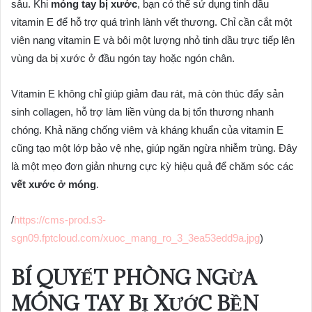
sâu. Khi
móng tay bị xước
, bạn có thể sử dụng tinh dầu
vitamin E để hỗ trợ quá trình lành vết thương. Chỉ cần cắt một
viên nang vitamin E và bôi một lượng nhỏ tinh dầu trực tiếp lên
vùng da bị xước ở đầu ngón tay hoặc ngón chân.
Vitamin E không chỉ giúp giảm đau rát, mà còn thúc đẩy sản
sinh collagen, hỗ trợ làm liền vùng da bị tổn thương nhanh
chóng. Khả năng chống viêm và kháng khuẩn của vitamin E
cũng tạo một lớp bảo vệ nhẹ, giúp ngăn ngừa nhiễm trùng. Đây
là một mẹo đơn giản nhưng cực kỳ hiệu quả để chăm sóc các
vết xước ở móng
.
/
https://cms-prod.s3-
sgn09.fptcloud.com/xuoc_mang_ro_3_3ea53edd9a.jpg
)
BÍ QUYẾT PHÒNG NGỪA
MÓNG TAY BỊ XƯỚC BỀN