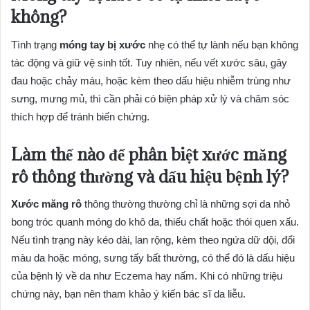
không?
Tình trạng
móng tay bị xước
nhẹ có thể tự lành nếu bạn không
tác động và giữ vệ sinh tốt. Tuy nhiên, nếu vết xước sâu, gây
đau hoặc chảy máu, hoặc kèm theo dấu hiệu nhiễm trùng như
sưng, mưng mủ, thì cần phải có biện pháp xử lý và chăm sóc
thích hợp để tránh biến chứng.
Làm thế nào để phân biệt
xước măng
rô
thông thường và dấu hiệu bệnh lý?
Xước măng rô
thông thường thường chỉ là những sợi da nhỏ
bong tróc quanh móng do khô da, thiếu chất hoặc thói quen xấu.
Nếu tình trạng này kéo dài, lan rộng, kèm theo ngứa dữ dội, đổi
màu da hoặc móng, sưng tấy bất thường, có thể đó là dấu hiệu
của bệnh lý về da như Eczema hay nấm. Khi có những triệu
chứng này, bạn nên tham khảo ý kiến bác sĩ da liễu.