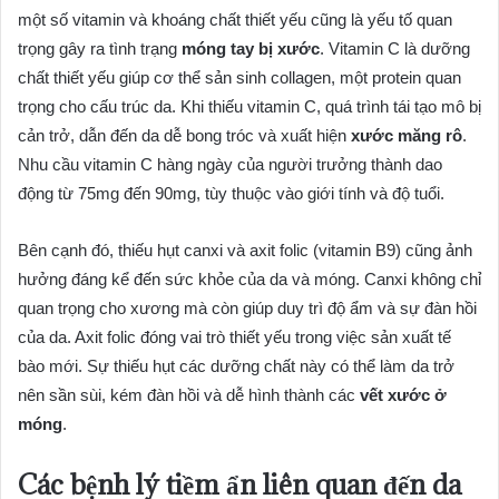
một số vitamin và khoáng chất thiết yếu cũng là yếu tố quan
trọng gây ra tình trạng
móng tay bị xước
. Vitamin C là dưỡng
chất thiết yếu giúp cơ thể sản sinh collagen, một protein quan
trọng cho cấu trúc da. Khi thiếu vitamin C, quá trình tái tạo mô bị
cản trở, dẫn đến da dễ bong tróc và xuất hiện
xước măng rô
.
Nhu cầu vitamin C hàng ngày của người trưởng thành dao
động từ 75mg đến 90mg, tùy thuộc vào giới tính và độ tuổi.
Bên cạnh đó, thiếu hụt canxi và axit folic (vitamin B9) cũng ảnh
hưởng đáng kể đến sức khỏe của da và móng. Canxi không chỉ
quan trọng cho xương mà còn giúp duy trì độ ẩm và sự đàn hồi
của da. Axit folic đóng vai trò thiết yếu trong việc sản xuất tế
bào mới. Sự thiếu hụt các dưỡng chất này có thể làm da trở
nên sần sùi, kém đàn hồi và dễ hình thành các
vết xước ở
móng
.
Các bệnh lý tiềm ẩn liên quan đến da