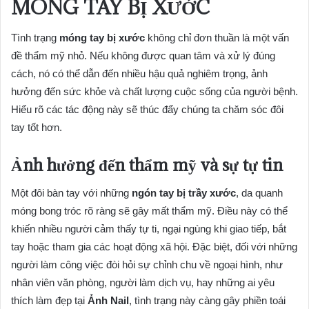
MÓNG TAY BỊ XƯỚC
Tình trạng
móng tay bị xước
không chỉ đơn thuần là một vấn
đề thẩm mỹ nhỏ. Nếu không được quan tâm và xử lý đúng
cách, nó có thể dẫn đến nhiều hậu quả nghiêm trọng, ảnh
hưởng đến sức khỏe và chất lượng cuộc sống của người bệnh.
Hiểu rõ các tác động này sẽ thúc đẩy chúng ta chăm sóc đôi
tay tốt hơn.
Ảnh hưởng đến thẩm mỹ và sự tự tin
Một đôi bàn tay với những
ngón tay bị trầy xước
, da quanh
móng bong tróc rõ ràng sẽ gây mất thẩm mỹ. Điều này có thể
khiến nhiều người cảm thấy tự ti, ngại ngùng khi giao tiếp, bắt
tay hoặc tham gia các hoạt động xã hội. Đặc biệt, đối với những
người làm công việc đòi hỏi sự chỉnh chu về ngoại hình, như
nhân viên văn phòng, người làm dịch vụ, hay những ai yêu
thích làm đẹp tại
Ảnh Nail
, tình trạng này càng gây phiền toái