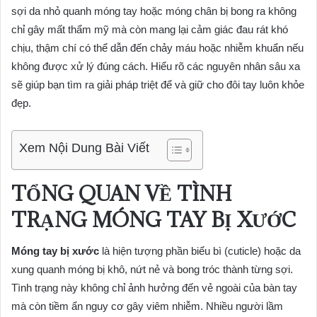
sợi da nhỏ quanh móng tay hoặc móng chân bị bong ra không
chỉ gây mất thẩm mỹ mà còn mang lại cảm giác đau rát khó
chịu, thậm chí có thể dẫn đến chảy máu hoặc nhiễm khuẩn nếu
không được xử lý đúng cách. Hiểu rõ các nguyên nhân sâu xa
sẽ giúp bạn tìm ra giải pháp triệt để và giữ cho đôi tay luôn khỏe
đẹp.
Xem Nội Dung Bài Viết
TỔNG QUAN VỀ TÌNH
TRẠNG MÓNG TAY BỊ XƯỚC
Móng tay bị xước
là hiện tượng phần biểu bì (cuticle) hoặc da
xung quanh móng bị khô, nứt nẻ và bong tróc thành từng sợi.
Tình trạng này không chỉ ảnh hưởng đến vẻ ngoài của bàn tay
mà còn tiềm ẩn nguy cơ gây viêm nhiễm. Nhiều người lầm