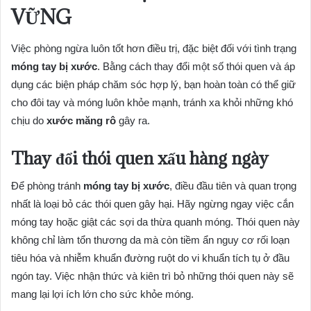
VỮNG
Việc phòng ngừa luôn tốt hơn điều trị, đặc biệt đối với tình trạng
móng tay bị xước
. Bằng cách thay đổi một số thói quen và áp
dụng các biện pháp chăm sóc hợp lý, bạn hoàn toàn có thể giữ
cho đôi tay và móng luôn khỏe mạnh, tránh xa khỏi những khó
chịu do
xước măng rô
gây ra.
Thay đổi thói quen xấu hàng ngày
Để phòng tránh
móng tay bị xước
, điều đầu tiên và quan trọng
nhất là loại bỏ các thói quen gây hại. Hãy ngừng ngay việc cắn
móng tay hoặc giật các sợi da thừa quanh móng. Thói quen này
không chỉ làm tổn thương da mà còn tiềm ẩn nguy cơ rối loạn
tiêu hóa và nhiễm khuẩn đường ruột do vi khuẩn tích tụ ở đầu
ngón tay. Việc nhận thức và kiên trì bỏ những thói quen này sẽ
mang lại lợi ích lớn cho sức khỏe móng.