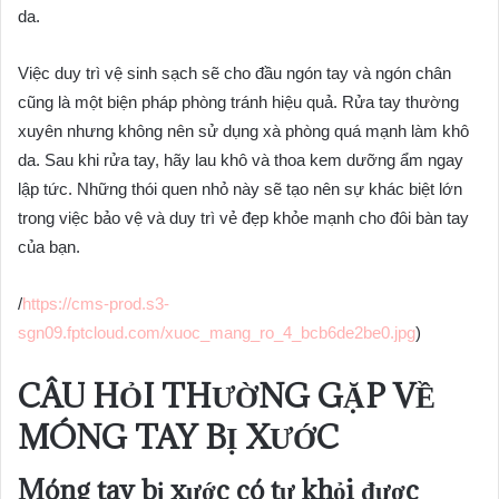
da.
Việc duy trì vệ sinh sạch sẽ cho đầu ngón tay và ngón chân
cũng là một biện pháp phòng tránh hiệu quả. Rửa tay thường
xuyên nhưng không nên sử dụng xà phòng quá mạnh làm khô
da. Sau khi rửa tay, hãy lau khô và thoa kem dưỡng ẩm ngay
lập tức. Những thói quen nhỏ này sẽ tạo nên sự khác biệt lớn
trong việc bảo vệ và duy trì vẻ đẹp khỏe mạnh cho đôi bàn tay
của bạn.
/
https://cms-prod.s3-
sgn09.fptcloud.com/xuoc_mang_ro_4_bcb6de2be0.jpg
)
CÂU HỎI THƯỜNG GẶP VỀ
MÓNG TAY BỊ XƯỚC
Móng tay bị xước
có tự khỏi được