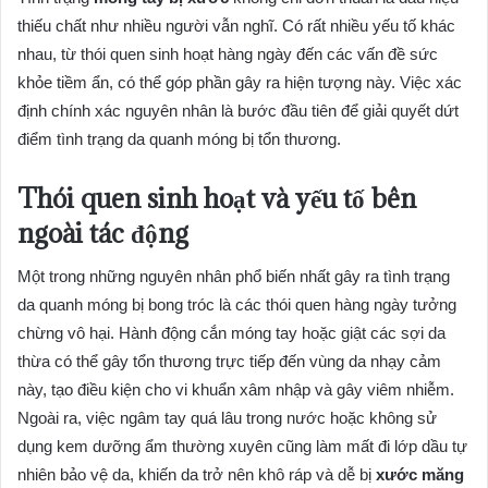
thiếu chất như nhiều người vẫn nghĩ. Có rất nhiều yếu tố khác
nhau, từ thói quen sinh hoạt hàng ngày đến các vấn đề sức
khỏe tiềm ẩn, có thể góp phần gây ra hiện tượng này. Việc xác
định chính xác nguyên nhân là bước đầu tiên để giải quyết dứt
điểm tình trạng da quanh móng bị tổn thương.
Thói quen sinh hoạt và yếu tố bên
ngoài tác động
Một trong những nguyên nhân phổ biến nhất gây ra tình trạng
da quanh móng bị bong tróc là các thói quen hàng ngày tưởng
chừng vô hại. Hành động cắn móng tay hoặc giật các sợi da
thừa có thể gây tổn thương trực tiếp đến vùng da nhạy cảm
này, tạo điều kiện cho vi khuẩn xâm nhập và gây viêm nhiễm.
Ngoài ra, việc ngâm tay quá lâu trong nước hoặc không sử
dụng kem dưỡng ẩm thường xuyên cũng làm mất đi lớp dầu tự
nhiên bảo vệ da, khiến da trở nên khô ráp và dễ bị
xước măng