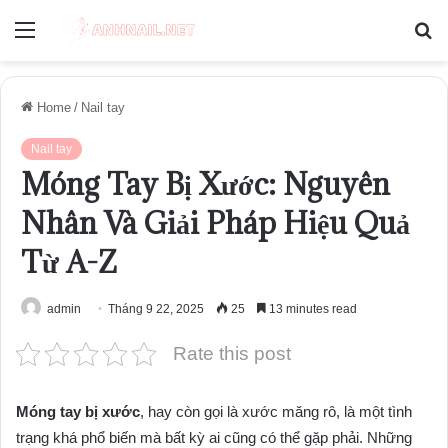
Menu
S
fo
Home
/
Nail tay
Nail tay
Móng Tay Bị Xước: Nguyên
Nhân Và Giải Pháp Hiệu Quả
Từ A-Z
admin
Tháng 9 22, 2025
25
13 minutes read
Rate this post
Móng tay bị xước
, hay còn gọi là xước măng rô, là một tình
trạng khá phổ biến mà bất kỳ ai cũng có thể gặp phải. Những