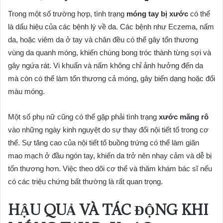
Trong một số trường hợp, tình trạng
móng tay bị xước
có thể
là dấu hiệu của các bệnh lý về da. Các bệnh như Eczema, nấm
da, hoặc viêm da ở tay và chân đều có thể gây tổn thương
vùng da quanh móng, khiến chúng bong tróc thành từng sợi và
gây ngứa rát. Vi khuẩn và nấm không chỉ ảnh hưởng đến da
mà còn có thể làm tổn thương cả móng, gây biến dạng hoặc đổi
màu móng.
Một số phụ nữ cũng có thể gặp phải tình trạng
xước măng rô
vào những ngày kinh nguyệt do sự thay đổi nội tiết tố trong cơ
thể. Sự tăng cao của nội tiết tố buồng trứng có thể làm giãn
mao mạch ở đầu ngón tay, khiến da trở nên nhạy cảm và dễ bị
tổn thương hơn. Việc theo dõi cơ thể và thăm khám bác sĩ nếu
có các triệu chứng bất thường là rất quan trọng.
HẬU QUẢ VÀ TÁC ĐỘNG KHI