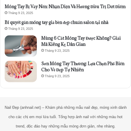
Móng Tay Bị Vảy Nến: Nhận Diện Và Hướng Điều Trị Dứt Điểm
Tháng 9 23, 2025
Bí quyết gắn móng tay giả bền đẹp chuẩn salon tại nhà
Tháng 9 23, 2025
Mùng 6 Cắt Móng Tay Được Không? Giải
Mã Kiêng Kỵ Dân Gian
Tháng 9 23, 2025
Sơn Móng Tay Thường: Lựa Chọn Phổ Biến
Cho Vẻ Đẹp Tự Nhiên
Tháng 9 23, 2025
Nail Đẹp (anhnail.net) – Khám phá những mẫu nail đẹp, móng xinh dành
cho các chị em mọi lứa tuổi. Tổng hợp ảnh nail với những màu hot
trend, độc đáo hay những mẫu móng đơn giản, nhẹ nhàng.