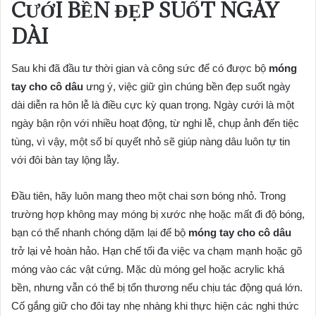
CƯỚI BỀN ĐẸP SUỐT NGÀY
DÀI
Sau khi đã đầu tư thời gian và công sức để có được bộ
móng
tay cho cô dâu
ưng ý, việc giữ gìn chúng bền đẹp suốt ngày
dài diễn ra hôn lễ là điều cực kỳ quan trọng. Ngày cưới là một
ngày bận rộn với nhiều hoạt động, từ nghi lễ, chụp ảnh đến tiệc
tùng, vì vậy, một số bí quyết nhỏ sẽ giúp nàng dâu luôn tự tin
với đôi bàn tay lộng lẫy.
Đầu tiên, hãy luôn mang theo một chai sơn bóng nhỏ. Trong
trường hợp không may móng bị xước nhẹ hoặc mất đi độ bóng,
bạn có thể nhanh chóng dặm lại để bộ
móng tay cho cô dâu
trở lại vẻ hoàn hảo. Hạn chế tối đa việc va chạm mạnh hoặc gõ
móng vào các vật cứng. Mặc dù móng gel hoặc acrylic khá
bền, nhưng vẫn có thể bị tổn thương nếu chịu tác động quá lớn.
Cố gắng giữ cho đôi tay nhẹ nhàng khi thực hiện các nghi thức