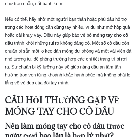
như trao nhẫn, cắt bánh kem.
Nếu có thể, hãy nhờ một người bạn thân hoặc phù dâu hỗ trợ
trong các hoạt động cần dùng tay nhiều, ví dụ như mở hộp quà
hoặc cài khuy váy. Điều này giúp bảo vệ bộ
móng tay cho cô
dâu
tránh khỏi những rủi ro không đáng có. Một số cô dâu còn
chuẩn bị sẵn một lọ keo dán móng dự phòng và một vài viên đá
nhỏ tương tự, đề phòng trường hợp các chi tiết trang trí bị rơi
ra. Sự chuẩn bị kỹ lưỡng này sẽ giúp nàng dâu an tâm tận
hưởng trọn vẹn từng khoảnh khắc hạnh phúc mà không phải lo
lắng về vẻ đẹp của đôi tay mình.
CÂU HỎI THƯỜNG GẶP VỀ
MÓNG TAY CHO CÔ DÂU
Nên làm móng tay cho cô dâu trước
ngày cưới bao lâu là hợp lý nhất?