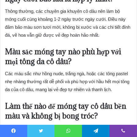
Thông thường, các chuyên gia khuyên cô dâu nên làm bộ
móng cuối cùng khoảng 1-2 ngày trước ngày cưới. Điều này
đảm bảo màu sơn tươi mới, không bị xước và các chi tiết đính
đá, vẽ hoa vẫn giữ được vẻ đẹp hoàn hảo nhất.
Màu sắc móng tay nào phù hợp với
mọi tông da cô dâu?
Các màu sắc như hồng nude, trắng ngà, hoặc các tông pastel
nhẹ nhàng thường rất dễ phối và phù hợp với hầu hết mọi tông
da của cô dâu, mang lại vẻ đẹp tự nhiên và thanh lịch.
Làm thế nào để móng tay cô dâu bền
màu và không bị bong tróc?
Để bộ
móng tay cho cô dâu
bền đẹp, hãy chọn làm tại các
salon uy tín sử dụng sơn gel chất lượng cao. Sau khi làm, hạn
Facebook
Twitter
WhatsApp
Telegram
Viber