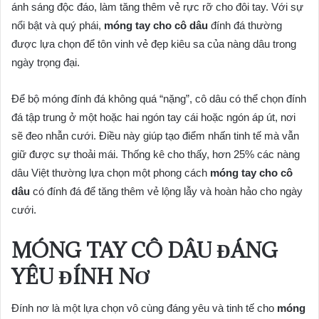
ánh sáng độc đáo, làm tăng thêm vẻ rực rỡ cho đôi tay. Với sự
nổi bật và quý phái,
móng tay cho cô dâu
đính đá thường
được lựa chọn để tôn vinh vẻ đẹp kiêu sa của nàng dâu trong
ngày trọng đại.
Để bộ móng đính đá không quá “nặng”, cô dâu có thể chọn đính
đá tập trung ở một hoặc hai ngón tay cái hoặc ngón áp út, nơi
sẽ đeo nhẫn cưới. Điều này giúp tạo điểm nhấn tinh tế mà vẫn
giữ được sự thoải mái. Thống kê cho thấy, hơn 25% các nàng
dâu Việt thường lựa chọn một phong cách
móng tay cho cô
dâu
có đính đá để tăng thêm vẻ lộng lẫy và hoàn hảo cho ngày
cưới.
MÓNG TAY CÔ DÂU ĐÁNG
YÊU ĐÍNH NƠ
Đính nơ là một lựa chọn vô cùng đáng yêu và tinh tế cho
móng