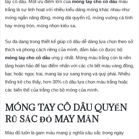
tay cô dâu. Một ưu điểm lớn của
móng tay cho cô dâu
màu
trắng là sự linh hoạt với nhiều kiểu dáng móng khác nhau như
móng ngắn năng động, móng dài quyến rũ, móng vuông cá tính
hay móng tròn, móng nhọn kiêu sa.
Sự đa dạng trong thiết kế giúp cô dâu dễ dàng lựa chọn theo sở
thích và phong cách riêng của mình, đảm bảo có được bộ
móng tay cho cô dâu
ưng ý nhất. Móng màu trắng còn là nền
tảng hoàn hảo để tạo điểm nhấn với các chi tiết màu vàng đồng,
bạc hoặc ngọc trai, mang lại sự sang trọng và quý phái. Nhiều
thống kê cho thấy, hơn 30% cô dâu lựa chọn màu trắng hoặc
các biến thể của trắng cho bộ móng của mình.
MÓNG TAY CÔ DÂU QUYẾN
RŨ SẮC ĐỎ MAY MẮN
Màu đỏ luôn là gam màu mang ý nghĩa sâu sắc trong ngày