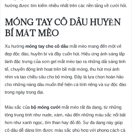
hướng được tìm kiếm nhiều nhất trên các nền tảng về cưới hỏi.
MÓNG TAY CÔ DÂU HUYỀN
BÍ MẮT MÈO
Xu hướng
móng tay cho cô dâu
mắt mèo mang đến một vẻ
đẹp độc đáo, huyền bí và đầy cuốn hút. Hiệu ứng ánh sáng lấp
lánh đặc trưng của sơn gel mắt mèo tạo ra những dải sáng tinh
tế, chuyển động linh hoạt trên bề mặt móng, thu hút mọi ánh
nhìn và tạo chiều sâu cho bộ móng. Đây là lựa chọn hoàn hảo
cho những nàng dâu muốn thể hiện cá tính riêng và sự độc đáo
trong ngày trọng đại.
Màu sắc của
bộ móng cưới
mắt mèo rất đa dạng, từ những
tông trung tính như nude, xám, nâu đến những màu sắc nổi bật
hơn như xanh ngọc, tím than hay đỏ đô. Sự đa dạng này giúp
cô dâu dễ dàng tìm được màu sắc phù hợp với phong cách cá