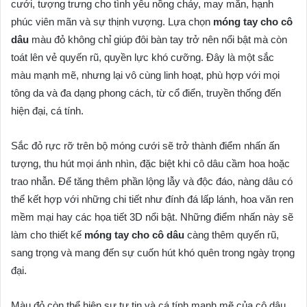
cưới, tượng trưng cho tình yêu nồng cháy, may mắn, hạnh
phúc viên mãn và sự thịnh vượng. Lựa chọn
móng tay cho cô
dâu
màu đỏ không chỉ giúp đôi bàn tay trở nên nổi bật mà còn
toát lên vẻ quyến rũ, quyền lực khó cưỡng. Đây là một sắc
màu mạnh mẽ, nhưng lại vô cùng linh hoạt, phù hợp với mọi
tông da và đa dạng phong cách, từ cổ điển, truyền thống đến
hiện đại, cá tính.
Sắc đỏ rực rỡ trên bộ móng cưới sẽ trở thành điểm nhấn ấn
tượng, thu hút mọi ánh nhìn, đặc biệt khi cô dâu cầm hoa hoặc
trao nhẫn. Để tăng thêm phần lộng lẫy và độc đáo, nàng dâu có
thể kết hợp với những chi tiết như đính đá lấp lánh, hoa văn ren
mềm mại hay các họa tiết 3D nổi bật. Những điểm nhấn này sẽ
làm cho thiết kế
móng tay cho cô dâu
càng thêm quyến rũ,
sang trọng và mang đến sự cuốn hút khó quên trong ngày trọng
đại.
Màu đỏ còn thể hiện sự tự tin và cá tính mạnh mẽ của cô dâu,