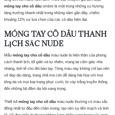
móng tay cho cô dâu
ombre là một trong những xu hướng
tăng trưởng nhanh nhất trong những năm gần đây, chiếm
khoảng 12% sự lựa chọn của các cô dâu hiện đại.
MÓNG TAY CÔ DÂU THANH
LỊCH SẮC NUDE
Mẫu
móng tay cho cô dâu
màu nude là hiện thân của phong
cách thanh lịch, tối giản và tự nhiên, mang lại cảm giác nhẹ
nhàng, tinh tế cho đôi bàn tay. Tông màu này không chỉ tạo nên
vẻ đẹp dịu dàng, trang nhã mà còn dễ dàng hài hòa với mọi
tông da và mọi loại trang phục cưới, từ váy trắng truyền thống
đến những bộ đầm dạ hội sang trọng.
Thiết kế
móng tay cho cô dâu
màu nude thường có màu sắc
đồng nhất từ đầu đến chân móng, tạo nên sự liền mạch và tinh
tế. Vẻ đẹp giản dị nhưng không kém phần sang trọng của gam