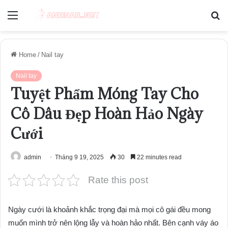
Menu
S
fo
Home
/
Nail tay
Nail tay
Tuyệt Phẩm Móng Tay Cho
Cô Dâu Đẹp Hoàn Hảo Ngày
Cưới
admin
Tháng 9 19, 2025
30
22 minutes read
Rate this post
Ngày cưới là khoảnh khắc trọng đại mà mọi cô gái đều mong
muốn mình trở nên lộng lẫy và hoàn hảo nhất. Bên cạnh váy áo