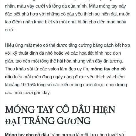
nhân, màu váy cưới và tông da của mình. Mẫu móng tay này
đặc biệt phù hợp với những cô dâu yêu thích sự hiện đại, muốn
tạo điểm nhấn khác biệt và một chút bí ẩn cho diện mạo ngày
cưới.
Hiệu ứng mắt mèo có thể được tăng cường bằng cách kết hợp
với kỹ thuật đính đá nhỏ hoặc vẽ các họa tiết hình học đơn
giản, tạo nên một tổng thể hài hòa nhưng vẫn đầy ấn tượng.
Theo khảo sát từ các salon làm đẹp uy tín,
móng tay cho cô
dâu
kiểu mắt mèo đang ngày càng được yêu thích và chiếm
khoảng 10-15% tổng số các kiểu móng cưới được chọn trong
các mùa cưới gần đây.
MÓNG TAY CÔ DÂU HIỆN
ĐẠI TRÁNG GƯƠNG
Móng tay cho cô dâu
tráng gương là một lựa chọn tuyệt vời