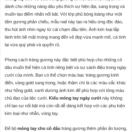
dành cho những nàng dâu yêu thích sự hiện đại, sang trọng và
muốn tạo điểm nhấn nổi bật. Với lớp phủ bóng loáng như một
tấm gương phản chiếu, mẫu nail này tạo ra hiệu ứng độc đáo,
thu hút ánh nhìn ngay từ cái chạm đầu tiên. Ánh kim loại lấp
lánh trên bề mặt móng mang đến vẻ đẹp vừa mạnh mẽ, cá tính
lại vừa quý phái và quyến rũ.
Phong cách tráng gương này đặc biệt phù hợp cho những cô
dâu muốn thể hiện cá tính riêng biệt và sự sành điệu trong ngày
cưới của mình. Bạn có thể chọn màu bạc tráng gương kinh
điển, vàng gold sang trọng, hoặc thậm chí là các màu sắc khác
như hồng gold, xanh dương ánh kim để phù hợp với tông màu
chủ đạo của tiệc cưới.
Kiểu móng tay ngày cưới
này không
chỉ tạo sự nổi bật mà còn rất dễ dàng kết hợp với các phụ kiện
kim loại như nhẫn, vòng tay.
Để bộ
móng tay cho cô dâu
tráng gương thêm phần ấn tượng,