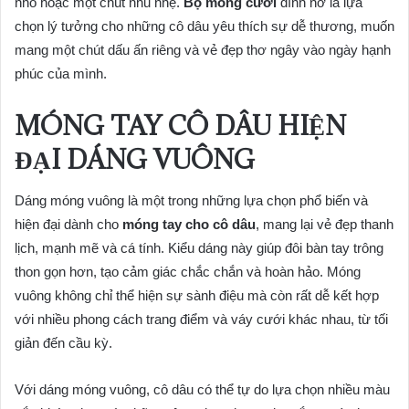
nhỏ hoặc một chút nhũ nhẹ.
Bộ móng cưới
đính nơ là lựa
chọn lý tưởng cho những cô dâu yêu thích sự dễ thương, muốn
mang một chút dấu ấn riêng và vẻ đẹp thơ ngây vào ngày hạnh
phúc của mình.
MÓNG TAY CÔ DÂU HIỆN
ĐẠI DÁNG VUÔNG
Dáng móng vuông là một trong những lựa chọn phổ biến và
hiện đại dành cho
móng tay cho cô dâu
, mang lại vẻ đẹp thanh
lịch, mạnh mẽ và cá tính. Kiểu dáng này giúp đôi bàn tay trông
thon gọn hơn, tạo cảm giác chắc chắn và hoàn hảo. Móng
vuông không chỉ thể hiện sự sành điệu mà còn rất dễ kết hợp
với nhiều phong cách trang điểm và váy cưới khác nhau, từ tối
giản đến cầu kỳ.
Với dáng móng vuông, cô dâu có thể tự do lựa chọn nhiều màu