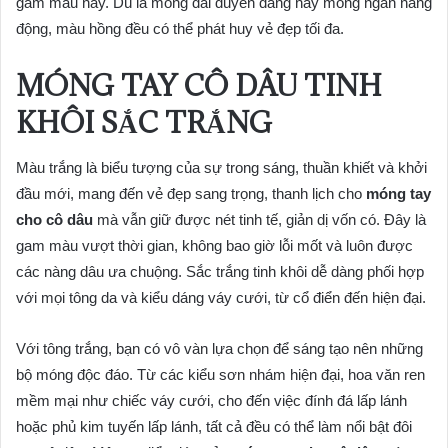
gam màu này. Dù là móng dài duyên dáng hay móng ngắn năng
động, màu hồng đều có thể phát huy vẻ đẹp tối đa.
MÓNG TAY CÔ DÂU TINH
KHÔI SẮC TRẮNG
Màu trắng là biểu tượng của sự trong sáng, thuần khiết và khởi
đầu mới, mang đến vẻ đẹp sang trọng, thanh lịch cho
móng tay
cho cô dâu
mà vẫn giữ được nét tinh tế, giản dị vốn có. Đây là
gam màu vượt thời gian, không bao giờ lỗi mốt và luôn được
các nàng dâu ưa chuộng. Sắc trắng tinh khôi dễ dàng phối hợp
với mọi tông da và kiểu dáng váy cưới, từ cổ điển đến hiện đại.
Với tông trắng, bạn có vô vàn lựa chọn để sáng tạo nên những
bộ móng độc đáo. Từ các kiểu sơn nhám hiện đại, hoa văn ren
mềm mại như chiếc váy cưới, cho đến việc đính đá lấp lánh
hoặc phủ kim tuyến lấp lánh, tất cả đều có thể làm nổi bật đôi