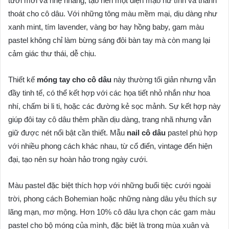
tươi mới và nhẹ nhàng, tạo nên một diện mạo nữ tính và thanh
thoát cho cô dâu. Với những tông màu mềm mại, dịu dàng như
xanh mint, tím lavender, vàng bơ hay hồng baby, gam màu
pastel không chỉ làm bừng sáng đôi bàn tay mà còn mang lại
cảm giác thư thái, dễ chịu.
Thiết kế
móng tay cho cô dâu
này thường tối giản nhưng vẫn
đầy tinh tế, có thể kết hợp với các họa tiết nhỏ nhắn như hoa
nhí, chấm bi li ti, hoặc các đường kẻ sọc mảnh. Sự kết hợp này
giúp đôi tay cô dâu thêm phần dịu dàng, trang nhã nhưng vẫn
giữ được nét nổi bật cần thiết. Mẫu
nail cô dâu
pastel phù hợp
với nhiều phong cách khác nhau, từ cổ điển, vintage đến hiện
đại, tạo nên sự hoàn hảo trong ngày cưới.
Màu pastel đặc biệt thích hợp với những buổi tiệc cưới ngoài
trời, phong cách Bohemian hoặc những nàng dâu yêu thích sự
lãng mạn, mơ mộng. Hơn 10% cô dâu lựa chọn các gam màu
pastel cho bộ móng của mình, đặc biệt là trong mùa xuân và