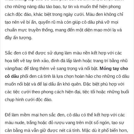
cho những nàng dâu táo bạo, tự tin và muốn thể hiện phong
cách độc đáo, khác biệt trong ngày cưới. Màu đen không chỉ
tạo nên vẻ bí ẩn, quyến rũ mà còn giúp cô dâu phá vỡ mọi
chuẩn mực truyền thống, mang đến một diện mạo mới lạ và
đầy ấn tượng.
Sắc đen có thể được sử dụng làm màu nền kết hợp với các
họa tiết vẽ tay tinh xảo, đính đá lấp lánh hoặc trang trí bằng nhũ
vàng/bạc để tăng thêm vẻ sang trọng và nổi bật.
Móng tay cho
cô dâu
phối đen cá tính là lựa chọn hoàn hảo cho những cô dâu
muốn nổi bật và để lại dấu ấn khó quên. Đặc biệt phù hợp với
các tiệc cưới theo phong cách hiện đại, tiệc tối hoặc những buổi
chụp hình cưới độc đáo.
Để làm mềm mại hơn sắc đen, cô dâu có thể kết hợp với các
màu nude, trắng hoặc đỏ rượu vang trên một số ngón, tạo sự
cân bằng mà vẫn giữ được nét cá tính. Mặc dù ít phổ biến hơn,