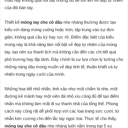
màu này không quá nổi bật nhưng đủ để tôn lên vẻ đẹp tự nhiên
của đôi bàn tay.
Thiết kế
móng tay cho cô dâu
nhẹ nhàng thường được tạo
kiểu với dáng móng vuông hoặc tròn, tập trung vào sự đơn
giản, không quá cầu kỳ hay rực rỡ. Điểm đặc biệt của kiểu
móng này là khả năng làm nổi bật vẻ đẹp tự nhiên của móng
tay, tạo nên sự thanh lịch mà không cần đến các chi tiết quá
phô trương hay lấp lánh. Đây chính là sự lựa chọn lý tưởng cho
những nàng dâu mong muốn vẻ đẹp tinh tế, thuần khiết và tự
nhiên trong ngày cưới của mình.
Những họa tiết nhỏ nhắn, tinh xảo như một chấm bi nhẹ, một
đường kẻ mảnh hay một viên đá nhỏ xíu cũng đủ để tạo điểm
nhấn mà không làm mất đi sự thanh nhã của tổng thể. Phong
cách này cũng rất dễ phối hợp với các loại trang sức cưới, từ
nhẫn kim cương cho đến lắc tay ngọc trai. Thực tế cho thấy,
móng tay cho cô dâu
nhẹ nhàng luôn nằm trong top 5 xu