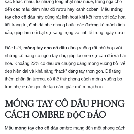
sắc khác nhau, từ những tông nhạt như nude, trắng ngà cho
đến các màu đậm như đỏ rượu hay xanh coban. Mẫu
móng
tay cho cô dâu
này cũng rất linh hoạt khi kết hợp với các họa
tiết trang trí, đính đá nhẹ nhàng hoặc các đường kẻ mảnh tinh
xảo, giúp làm nổi bật sự sang trọng và tinh tế trong ngày cưới.
Đặc biệt,
móng tay cho cô dâu
dáng vuông rất phù hợp với
những cô nàng có ngón tay dài, giúp tạo nên sự cân đối và hài
hòa. Khoảng 22% cô dâu ưa chuộng dáng móng vuông bởi vẻ
đẹp hiện đại và khả năng “hack” dáng tay thon gọn. Để tăng
thêm phần ấn tượng, có thể thử phong cách móng vuông bo
tròn nhẹ ở các góc để tạo cảm giác mềm mại hơn.
MÓNG TAY CÔ DÂU PHONG
CÁCH OMBRE ĐỘC ĐÁO
Mẫu
móng tay cho cô dâu
ombre mang đến một phong cách