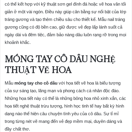
có thể kết hợp với kỹ thuật sơn gel đính đá hoặc vẽ hoa văn tối
giản ở một vài ngón. Điều này giúp cân bằng sự nổi bật của lớp
tráng gương và tạo thêm chiều sâu cho thiết kế. Mẫu nail tráng
gương cũng có độ bền cao, giữ được vẻ đẹp lấp lánh suốt cả
ngày dài và đêm tiệc, đảm bảo nàng dâu luôn rạng rỡ trong mọi
khoảnh khắc.
MÓNG TAY CÔ DÂU NGHỆ
THUẬT VẼ HOA
Mẫu
móng tay cho cô dâu
với họa tiết vẽ hoa là biểu tượng
của sự sáng tạo, lãng mạn và phong cách cá nhân độc đáo.
Những họa tiết này có thể là những bông hoa nhỏ xinh xắn, các
họa tiết nghệ thuật trừu tượng, hình học tinh tế hay bất kỳ hình
dạng nào thể hiện câu chuyện tình yêu của cô dâu. Sự tỉ mỉ
trong từng nét vẽ mang đến vẻ đẹp mềm mại, duyên dáng và
đầy chất thơ.