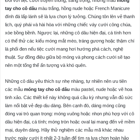
Đối với tiệc cưới truyền thống, sang trọng, những mẫu
móng
tay cho cô dâu
màu trắng, hồng nude hoặc French Manicure
đính đá lấp lánh sẽ là lựa chọn lý tưởng. Chúng tôn lên vẻ thanh
lịch, quý phái và hài hòa với những chiếc váy cưới công chúa,
xòe bồng bềnh. Ngược lại, những cô dâu hiện đại, cá tính hơn
có thể thử các kiểu móng mắt mèo, tráng gương hoặc thậm chí
là phối đen nếu tiệc cưới mang hơi hướng phá cách, nghệ
thuật. Sự đồng điệu giữa bộ móng và phong cách cưới sẽ tạo
nên một tổng thể ấn tượng và khó quên.
Những cô dâu yêu thích sự nhẹ nhàng, tự nhiên nên ưu tiên
các mẫu
móng tay cho cô dâu
màu pastel, nude hoặc vẽ hoa
tinh xảo. Các thiết kế này không quá cầu kỳ nhưng vẫn đủ sức
làm nổi bật vẻ đẹp dịu dàng. Bên cạnh đó, dáng móng cũng
đóng vai trò quan trọng: móng vuông hoặc nhọn phù hợp với cô
dâu hiện đại, cá tính; móng tròn hoặc oval lại mang đến vẻ mềm
mại, duyên dáng. Hãy thử nghiệm các mẫu mã khác nhau
trước ngày cưới ít nhất 2-3 tuần để tìm ra lựa chọn hoàn hảo