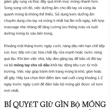
giảm gãy rụng và thúc đẩy quá trình mọc móng nhanh hơn.
Song song với đó, việc dưỡng ẩm cho đôi tay và vùng da
quanh móng là không thể thiếu. Sử dụng kem dưỡng ẩm
chuyên dụng cho tay và móng ít nhất hai lần mỗi ngày, kết hợp
massage nhẹ nhàng để tăng cường lưu thông máu và nuôi
dưỡng móng từ sâu bên trong.
Khoảng một tháng trước ngày cưới, nàng dâu nên hạn chế tiếp
xúc trực tiếp với các hóa chất tẩy rửa mạnh hoặc nước nóng
quá lâu. Khi làm việc nhà, hãy đeo găng tay để bảo vệ đôi tay
và bộ
móng tay cho cô dâu
khỏi tác động tiêu cực từ môi
trường. Việc này giúp tránh tình trạng móng bị khô, giòn hoặc
dễ gãy. Hãy lựa chọn thời điểm làm nail cuối cùng khoảng 1-2
ngày trước ngày cưới để đảm bảo bộ móng giữ được vẻ tươi
mới nhất.
BÍ QUYẾT GIỮ GÌN BỘ MÓNG