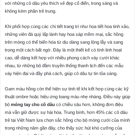
với những cô dâu yêu thích vẻ đẹp cổ điển, trong sáng và
không kém phần trẻ trung.
Khi phối hợp cùng các chi tiết trang trí như họa tiết hoa tinh xảo,
những viên đá quý lấp lánh hay hoa sáp mềm mại, sắc hồng
trên móng có thể biến hóa từ dịu dàng sang lộng lẫy và sang
trọng một cách bất ngờ. Đây là một thiết kế có tính linh hoạt
cao, dễ dàng kết hợp với nhiều phong cách váy cưới khác
nhau, từ những bộ đầm truyền thống thanh lịch đến các mẫu
váy hiện đại và đầy phá cách, giúp cô dâu tự tin tỏa sáng.
Gam màu hồng còn thể hiện sự tinh tế khi kết hợp cùng các kỹ
thuật ombre hoặc hiệu ứng loang màu nhẹ nhàng. Điều này giúp
bộ
móng tay cho cô dâu
có chiều sâu hơn, không đơn điệu
mà vẫn giữ được sự hài hòa. Trung bình, hơn 45% các cô dâu
trẻ tại Việt Nam lựa chọn sắc hồng cho bộ móng cưới của mình
trong những năm gần đây, cho thấy sức hút khó cưỡng của