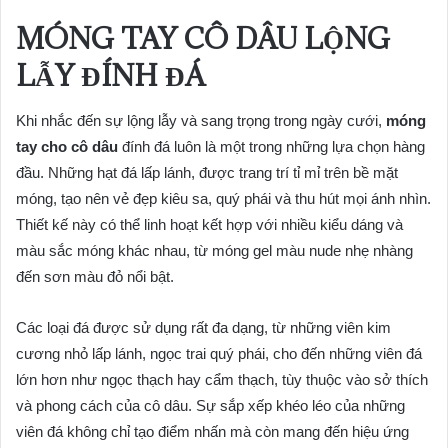
MÓNG TAY CÔ DÂU LỘNG
LẪY ĐÍNH ĐÁ
Khi nhắc đến sự lộng lẫy và sang trọng trong ngày cưới,
móng
tay cho cô dâu
đính đá luôn là một trong những lựa chọn hàng
đầu. Những hạt đá lấp lánh, được trang trí tỉ mỉ trên bề mặt
móng, tạo nên vẻ đẹp kiêu sa, quý phái và thu hút mọi ánh nhìn.
Thiết kế này có thể linh hoạt kết hợp với nhiều kiểu dáng và
màu sắc móng khác nhau, từ móng gel màu nude nhẹ nhàng
đến sơn màu đỏ nổi bật.
Các loại đá được sử dụng rất đa dạng, từ những viên kim
cương nhỏ lấp lánh, ngọc trai quý phái, cho đến những viên đá
lớn hơn như ngọc thạch hay cẩm thạch, tùy thuộc vào sở thích
và phong cách của cô dâu. Sự sắp xếp khéo léo của những
viên đá không chỉ tạo điểm nhấn mà còn mang đến hiệu ứng