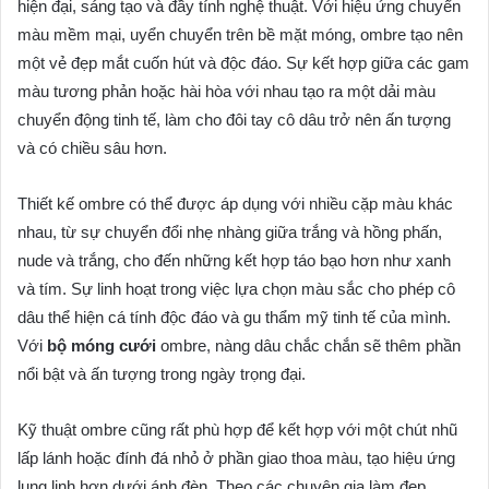
hiện đại, sáng tạo và đầy tính nghệ thuật. Với hiệu ứng chuyển
màu mềm mại, uyển chuyển trên bề mặt móng, ombre tạo nên
một vẻ đẹp mắt cuốn hút và độc đáo. Sự kết hợp giữa các gam
màu tương phản hoặc hài hòa với nhau tạo ra một dải màu
chuyển động tinh tế, làm cho đôi tay cô dâu trở nên ấn tượng
và có chiều sâu hơn.
Thiết kế ombre có thể được áp dụng với nhiều cặp màu khác
nhau, từ sự chuyển đổi nhẹ nhàng giữa trắng và hồng phấn,
nude và trắng, cho đến những kết hợp táo bạo hơn như xanh
và tím. Sự linh hoạt trong việc lựa chọn màu sắc cho phép cô
dâu thể hiện cá tính độc đáo và gu thẩm mỹ tinh tế của mình.
Với
bộ móng cưới
ombre, nàng dâu chắc chắn sẽ thêm phần
nổi bật và ấn tượng trong ngày trọng đại.
Kỹ thuật ombre cũng rất phù hợp để kết hợp với một chút nhũ
lấp lánh hoặc đính đá nhỏ ở phần giao thoa màu, tạo hiệu ứng
lung linh hơn dưới ánh đèn. Theo các chuyên gia làm đẹp,