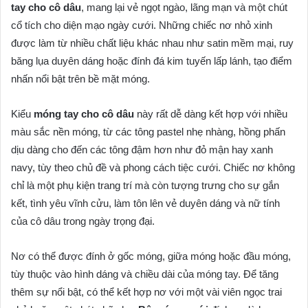
tay cho cô dâu
, mang lại vẻ ngọt ngào, lãng mạn và một chút
cổ tích cho diện mạo ngày cưới. Những chiếc nơ nhỏ xinh
được làm từ nhiều chất liệu khác nhau như satin mềm mại, ruy
băng lụa duyên dáng hoặc đính đá kim tuyến lấp lánh, tạo điểm
nhấn nổi bật trên bề mặt móng.
Kiểu
móng tay cho cô dâu
này rất dễ dàng kết hợp với nhiều
màu sắc nền móng, từ các tông pastel nhẹ nhàng, hồng phấn
dịu dàng cho đến các tông đậm hơn như đỏ mận hay xanh
navy, tùy theo chủ đề và phong cách tiệc cưới. Chiếc nơ không
chỉ là một phụ kiện trang trí mà còn tượng trưng cho sự gắn
kết, tình yêu vĩnh cửu, làm tôn lên vẻ duyên dáng và nữ tính
của cô dâu trong ngày trọng đại.
Nơ có thể được đính ở gốc móng, giữa móng hoặc đầu móng,
tùy thuộc vào hình dáng và chiều dài của móng tay. Để tăng
thêm sự nổi bật, có thể kết hợp nơ với một vài viên ngọc trai