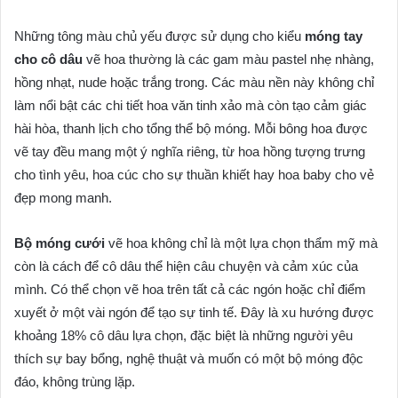
Những tông màu chủ yếu được sử dụng cho kiểu
móng tay
cho cô dâu
vẽ hoa thường là các gam màu pastel nhẹ nhàng,
hồng nhạt, nude hoặc trắng trong. Các màu nền này không chỉ
làm nổi bật các chi tiết hoa văn tinh xảo mà còn tạo cảm giác
hài hòa, thanh lịch cho tổng thể bộ móng. Mỗi bông hoa được
vẽ tay đều mang một ý nghĩa riêng, từ hoa hồng tượng trưng
cho tình yêu, hoa cúc cho sự thuần khiết hay hoa baby cho vẻ
đẹp mong manh.
Bộ móng cưới
vẽ hoa không chỉ là một lựa chọn thẩm mỹ mà
còn là cách để cô dâu thể hiện câu chuyện và cảm xúc của
mình. Có thể chọn vẽ hoa trên tất cả các ngón hoặc chỉ điểm
xuyết ở một vài ngón để tạo sự tinh tế. Đây là xu hướng được
khoảng 18% cô dâu lựa chọn, đặc biệt là những người yêu
thích sự bay bổng, nghệ thuật và muốn có một bộ móng độc
đáo, không trùng lặp.