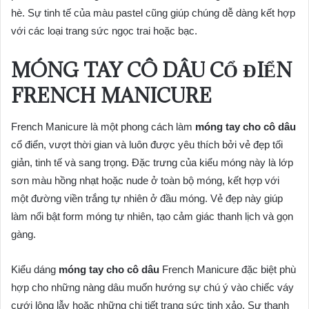
hè. Sự tinh tế của màu pastel cũng giúp chúng dễ dàng kết hợp
với các loại trang sức ngọc trai hoặc bạc.
MÓNG TAY CÔ DÂU CỔ ĐIỂN
FRENCH MANICURE
French Manicure là một phong cách làm
móng tay cho cô dâu
cổ điển, vượt thời gian và luôn được yêu thích bởi vẻ đẹp tối
giản, tinh tế và sang trọng. Đặc trưng của kiểu móng này là lớp
sơn màu hồng nhạt hoặc nude ở toàn bộ móng, kết hợp với
một đường viền trắng tự nhiên ở đầu móng. Vẻ đẹp này giúp
làm nổi bật form móng tự nhiên, tạo cảm giác thanh lịch và gọn
gàng.
Kiểu dáng
móng tay cho cô dâu
French Manicure đặc biệt phù
hợp cho những nàng dâu muốn hướng sự chú ý vào chiếc váy
cưới lộng lẫy hoặc những chi tiết trang sức tinh xảo. Sự thanh