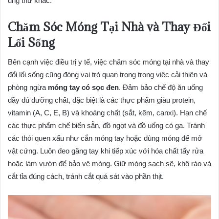
ung thư khác.
Chăm Sóc Móng Tại Nhà và Thay Đổi
Lối Sống
Bên cạnh việc điều trị y tế, việc chăm sóc móng tại nhà và thay
đổi lối sống cũng đóng vai trò quan trọng trong việc cải thiện và
phòng ngừa
móng tay có sọc đen
. Đảm bảo chế độ ăn uống
đầy đủ dưỡng chất, đặc biệt là các thực phẩm giàu protein,
vitamin (A, C, E, B) và khoáng chất (sắt, kẽm, canxi). Hạn chế
các thực phẩm chế biến sẵn, đồ ngọt và đồ uống có ga. Tránh
các thói quen xấu như cắn móng tay hoặc dùng móng để mở
vật cứng. Luôn đeo găng tay khi tiếp xúc với hóa chất tẩy rửa
hoặc làm vườn để bảo vệ móng. Giữ móng sạch sẽ, khô ráo và
cắt tỉa đúng cách, tránh cắt quá sát vào phần thịt.