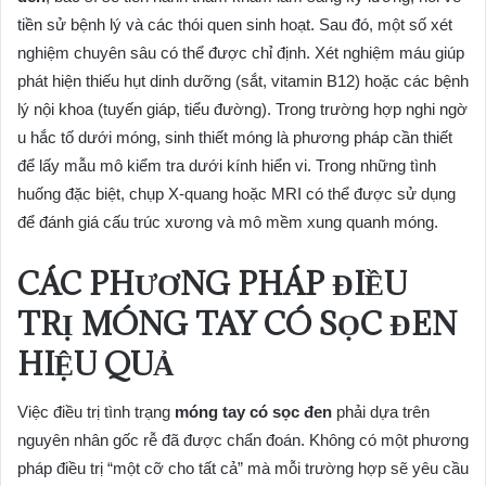
tiền sử bệnh lý và các thói quen sinh hoạt. Sau đó, một số xét
nghiệm chuyên sâu có thể được chỉ định. Xét nghiệm máu giúp
phát hiện thiếu hụt dinh dưỡng (sắt, vitamin B12) hoặc các bệnh
lý nội khoa (tuyến giáp, tiểu đường). Trong trường hợp nghi ngờ
u hắc tố dưới móng, sinh thiết móng là phương pháp cần thiết
để lấy mẫu mô kiểm tra dưới kính hiển vi. Trong những tình
huống đặc biệt, chụp X-quang hoặc MRI có thể được sử dụng
để đánh giá cấu trúc xương và mô mềm xung quanh móng.
CÁC PHƯƠNG PHÁP ĐIỀU
TRỊ MÓNG TAY CÓ SỌC ĐEN
HIỆU QUẢ
Việc điều trị tình trạng
móng tay có sọc đen
phải dựa trên
nguyên nhân gốc rễ đã được chẩn đoán. Không có một phương
pháp điều trị “một cỡ cho tất cả” mà mỗi trường hợp sẽ yêu cầu