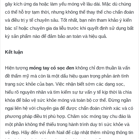
gây kích ứng da hoặc làm yếu móng về lâu dài. Mặc dù chúng
có thể hỗ trợ tạm thời, nhưng không thể thay thế cho chẩn đoán
và điều trị y tế chuyên sâu. Tốt nhất, bạn nên tham khảo ý kiến
bác sĩ hoặc chuyên gia da liễu trước khi quyết định sử dụng bất
kỳ sản phẩm nào để đảm bảo an toàn và hiệu quả.
Kết luận
Hiện tượng
móng tay có sọc đen
không chỉ đơn thuần là vấn
đề thẩm mỹ mà còn là một dấu hiệu quan trọng phản ánh tình
trạng sức khỏe của bạn. Việc nhận biết sớm các dạng sọc,
hiểu rõ nguyên nhân và tìm kiếm sự tư vấn y tế kịp thời là chìa
khóa để bảo vệ sức khỏe móng và toàn bộ cơ thể. Đừng ngần
ngại liên hệ với chuyên gia để được chẩn đoán chính xác và có
phương pháp điều trị phù hợp. Chăm sóc móng tay chu đáo là
một phần không thể thiếu trong hành trình duy trì sức khỏe và
vẻ đẹp. Hãy đến với Ảnh Nail để cập nhật thêm những thông tin