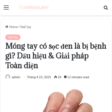
Menu
S
fo
Home
/
Nail tay
Nail tay
Móng tay có sọc đen là bị bệnh
gì? Dấu hiệu & Giải pháp
Toàn diện
admin
Tháng 9 23, 2025
29
12 minutes read