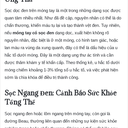
Sọc dọc đen trên móng tay là một trong những dạng sọc được
quan tâm nhiều nhất. Như đã đề cập, nguyên nhân có thể là do
chấn thương, khiến máu tụ lại và tạo thành vệt đen. Tuy nhiên,
nếu
móng tay có sọc đen
dạng dọc, xuất hiện không rõ
nguyên nhân, đặc biệt là ở một móng, có hình tam giác, hoặc
lan màu ra vùng da xung quanh, đây có thể là dấu hiệu của u
hắc tố dưới móng. Đây là một dạng ung thư ác tính và cần
được thăm khám y tế khẩn cấp. Theo thống kê, u hắc tố dưới
móng chiếm khoảng 1-3% tổng số u hắc tố, và việc phát hiện
sớm là chìa khóa để điều trị thành công.
Sọc Ngang Đen: Cảnh Báo Sức Khỏe
Tổng Thể
Sọc ngang đen hoặc lõm ngang trên móng tay, còn gọi là
đường Beau, thường liên quan đến những sự kiện sức khỏe