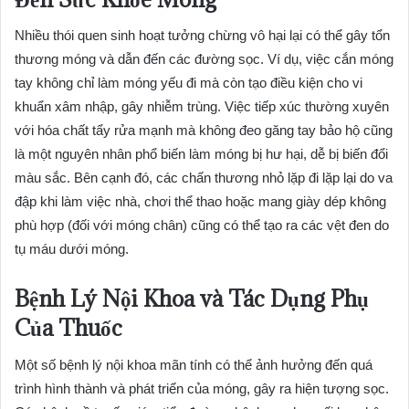
Nhiều thói quen sinh hoạt tưởng chừng vô hại lại có thể gây tổn
thương móng và dẫn đến các đường sọc. Ví dụ, việc cắn móng
tay không chỉ làm móng yếu đi mà còn tạo điều kiện cho vi
khuẩn xâm nhập, gây nhiễm trùng. Việc tiếp xúc thường xuyên
với hóa chất tẩy rửa mạnh mà không đeo găng tay bảo hộ cũng
là một nguyên nhân phổ biến làm móng bị hư hại, dễ bị biến đổi
màu sắc. Bên cạnh đó, các chấn thương nhỏ lặp đi lặp lại do va
đập khi làm việc nhà, chơi thể thao hoặc mang giày dép không
phù hợp (đối với móng chân) cũng có thể tạo ra các vệt đen do
tụ máu dưới móng.
Bệnh Lý Nội Khoa và Tác Dụng Phụ
Của Thuốc
Một số bệnh lý nội khoa mãn tính có thể ảnh hưởng đến quá
trình hình thành và phát triển của móng, gây ra hiện tượng sọc.