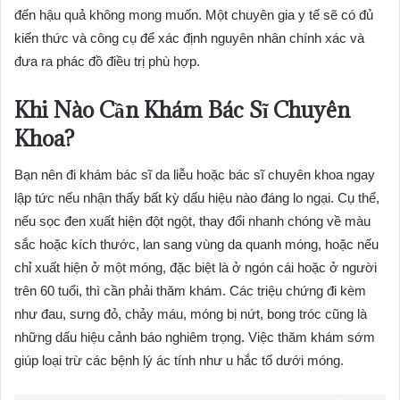
đến hậu quả không mong muốn. Một chuyên gia y tế sẽ có đủ
kiến thức và công cụ để xác định nguyên nhân chính xác và
đưa ra phác đồ điều trị phù hợp.
Khi Nào Cần Khám Bác Sĩ Chuyên
Khoa?
Bạn nên đi khám bác sĩ da liễu hoặc bác sĩ chuyên khoa ngay
lập tức nếu nhận thấy bất kỳ dấu hiệu nào đáng lo ngại. Cụ thể,
nếu sọc đen xuất hiện đột ngột, thay đổi nhanh chóng về màu
sắc hoặc kích thước, lan sang vùng da quanh móng, hoặc nếu
chỉ xuất hiện ở một móng, đặc biệt là ở ngón cái hoặc ở người
trên 60 tuổi, thì cần phải thăm khám. Các triệu chứng đi kèm
như đau, sưng đỏ, chảy máu, móng bị nứt, bong tróc cũng là
những dấu hiệu cảnh báo nghiêm trọng. Việc thăm khám sớm
giúp loại trừ các bệnh lý ác tính như u hắc tố dưới móng.