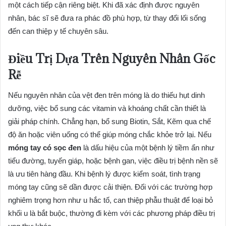
một cách tiếp cận riêng biệt. Khi đã xác định được nguyên
nhân, bác sĩ sẽ đưa ra phác đồ phù hợp, từ thay đổi lối sống
đến can thiệp y tế chuyên sâu.
Điều Trị Dựa Trên Nguyên Nhân Gốc
Rễ
Nếu nguyên nhân của vệt đen trên móng là do thiếu hụt dinh
dưỡng, việc bổ sung các vitamin và khoáng chất cần thiết là
giải pháp chính. Chẳng hạn, bổ sung Biotin, Sắt, Kẽm qua chế
độ ăn hoặc viên uống có thể giúp móng chắc khỏe trở lại. Nếu
móng tay có sọc đen
là dấu hiệu của một bệnh lý tiềm ẩn như
tiểu đường, tuyến giáp, hoặc bệnh gan, việc điều trị bệnh nền sẽ
là ưu tiên hàng đầu. Khi bệnh lý được kiểm soát, tình trạng
móng tay cũng sẽ dần được cải thiện. Đối với các trường hợp
nghiêm trọng hơn như u hắc tố, can thiệp phẫu thuật để loại bỏ
khối u là bắt buộc, thường đi kèm với các phương pháp điều trị