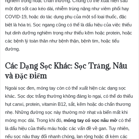
nghiêm trọng hoặc chấn thương. Chúng có thể xuất hiện sau
một đợt sốt cao kéo dài, nhiễm trùng nặng như viêm phổi hay
COVID-19, hoặc do tác dụng phụ của một số loại thuốc, đặc
biệt là hóa trị. Sọc ngang cũng có thể là dấu hiệu của việc thiếu
hụt dinh dưỡng nghiêm trọng như thiếu kẽm hoặc protein, hoặc
các bệnh lý toàn thân như bệnh thận, bệnh tim, hoặc tiểu
đường.
Các Dạng Sọc Khác: Sọc Trắng, Nâu
và Đặc Điểm
Ngoài sọc đen, móng tay còn có thể xuất hiện các dạng sọc
khác. Sọc dọc trắng thường không đáng lo ngại, có thể do thiếu
hụt canxi, protein, vitamin B12, sắt, kẽm hoặc do chấn thương
nhẹ. Những đường sọc này thường mờ nhạt và biến mất khi
móng mọc dài. Trong khi đó,
móng tay có sọc nâu mờ
có thể
là dấu hiệu của thiếu máu hoặc các vấn đề về gan. Tuy nhiên,
nếu sọc nâu thay đổi nhanh chóng, lan rộng hoặc đi kèm các