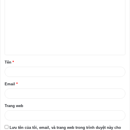
B
ì
n
h
l
u
ậ
Tên
*
n
*
Email
*
Trang web
Lưu tên của tôi, email, và trang web trong trình duyệt này cho