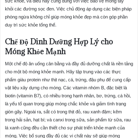
sức khỏe, và điều này cũng đúng với việc bảo vệ móng tay
khỏi các đường sọc đen. Việc chủ động áp dụng các biện pháp
phòng ngừa không chỉ giúp móng khỏe đẹp mà còn góp phần
duy trì sức khỏe tổng thể.
Chế Độ Dinh Dưỡng Hợp Lý cho
Móng Khỏe Mạnh
Một chế độ ăn uống cân bằng và đầy đủ dưỡng chất là nền tảng
cho một bộ móng khỏe mạnh. Hãy tập trung vào các thực
phẩm giàu protein như thịt nạc, cá, trứng, đậu phụ để cung cấp
vật liệu xây dựng cho móng. Các vitamin nhóm B, đặc biệt là
biotin (vitamin B7), có nhiều trong hạnh nhân, bơ, trứng, cá hồi,
là yếu tố quan trọng giúp móng chắc khỏe và giảm tình trạng
giòn gãy. Ngoài ra, sắt có trong thịt đỏ, rau xanh đậm; kẽm
trong hải sản, hạt bí; và canxi trong sữa, sản phẩm từ sữa, rau
lá xanh cũng đều cần thiết cho sự phát triển khỏe mạnh của
móng. Việc bổ sung đầy đủ các vi chất này sẽ giúp móng