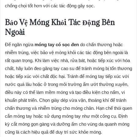
chống chọi tốt hơn với các tác động gây sọc.
Bảo Vệ Móng Khỏi Tác Động Bên
Ngoài
Để ngăn ngừa
móng tay có sọc đen
do chấn thương hoặc
nhiễm trùng, việc bảo vệ móng khỏi các tác động bên ngoài là
rất quan trọng. Khi làm việc nhà, rửa bát, hoặc tiếp xúc với hóa
chất, hãy luôn đeo găng tay cao su để tránh móng bị tổn thương
hoặc tiếp xúc với chất độc hại. Tránh để móng tay tiếp xúc với
nước quá lâu hoặc ở trong môi trường ẩm ướt thường xuyên,
điều này có thể làm mềm móng và tạo điều kiện cho nấm, vi
khuẩn phát triển. Chọn giày dép vừa vặn, thoáng khí để tránh
chấn thương và nhiễm trùng cho móng chân. Hạn chế thói quen
cắn móng tay hoặc sử dụng móng tay như một công cụ. Định
kỳ cắt móng gọn gàng và dưỡng ẩm cho vùng da quanh móng
cũng là cách hiệu quả để duy trì sức khỏe móng.