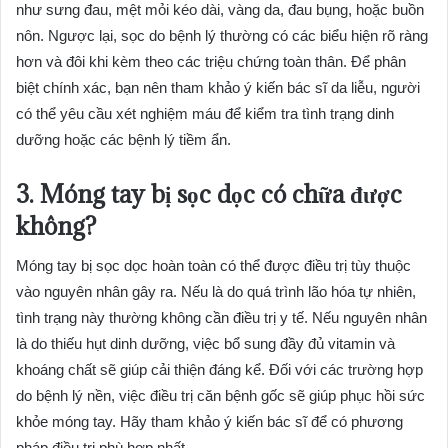
như sưng đau, mệt mỏi kéo dài, vàng da, đau bụng, hoặc buồn
nôn. Ngược lại, sọc do bệnh lý thường có các biểu hiện rõ ràng
hơn và đôi khi kèm theo các triệu chứng toàn thân. Để phân
biệt chính xác, bạn nên tham khảo ý kiến bác sĩ da liễu, người
có thể yêu cầu xét nghiệm máu để kiểm tra tình trạng dinh
dưỡng hoặc các bệnh lý tiềm ẩn.
3. Móng tay bị sọc dọc có chữa được
không?
Móng tay bị sọc dọc hoàn toàn có thể được điều trị tùy thuộc
vào nguyên nhân gây ra. Nếu là do quá trình lão hóa tự nhiên,
tình trạng này thường không cần điều trị y tế. Nếu nguyên nhân
là do thiếu hụt dinh dưỡng, việc bổ sung đầy đủ vitamin và
khoáng chất sẽ giúp cải thiện đáng kể. Đối với các trường hợp
do bệnh lý nền, việc điều trị căn bệnh gốc sẽ giúp phục hồi sức
khỏe móng tay. Hãy tham khảo ý kiến bác sĩ để có phương
pháp điều trị phù hợp nhất.