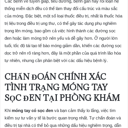
Các bệnh về tuyến giáp, tiểu đường, bệnh gan hay rối loạn hệ
thống miễn dịch đều có thể làm thay đổi cấu trúc và màu sắc
của móng. Đặc biệt, một số loại thuốc điều trị, nhất là thuốc hóa
trị liệu trong điều trị ung thư, có thể gây tác dụng phụ nghiêm
trọng lên móng, bao gồm cả việc hình thành các đường sọc
đen hoặc làm móng trở nên yếu và dễ gãy hơn. Ở người lớn
tuổi, tốc độ tái tạo tế bào móng giảm dần, khiến các đường sọc
dọc trở nên rõ ràng hơn, đây là một phần của quá trình lão hóa
tự nhiên, nhưng cần phân biệt với các dấu hiệu bệnh lý.
CHẨN ĐOÁN CHÍNH XÁC
TÌNH TRẠNG MÓNG TAY
SỌC ĐEN TẠI PHÒNG KHÁM
Khi
móng tay có sọc đen
và bạn cảm thấy lo lắng, việc tìm
kiếm sự tư vấn y tế là bước quan trọng nhất. Tự chẩn đoán và
điều trị tại nhà có thể bỏ qua những dấu hiệu nghiêm trọng, dẫn