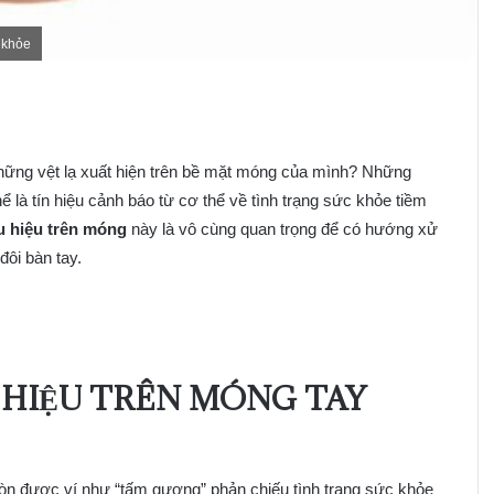
 khỏe
hững vệt lạ xuất hiện trên bề mặt móng của mình? Những
 là tín hiệu cảnh báo từ cơ thể về tình trạng sức khỏe tiềm
u hiệu trên móng
này là vô cùng quan trọng để có hướng xử
đôi bàn tay.
 HIỆU TRÊN MÓNG TAY
còn được ví như “tấm gương” phản chiếu tình trạng sức khỏe