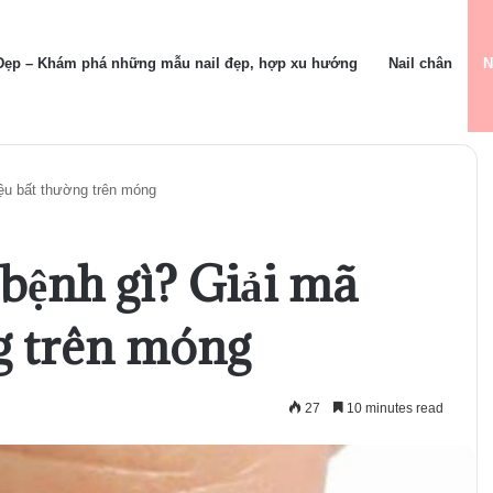
 Đẹp – Khám phá những mẫu nail đẹp, hợp xu hướng
Nail chân
N
iệu bất thường trên móng
 bệnh gì? Giải mã
ng trên móng
27
10 minutes read