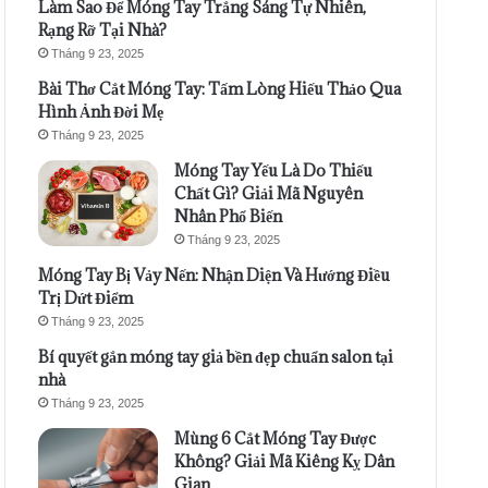
Làm Sao Để Móng Tay Trắng Sáng Tự Nhiên,
Rạng Rỡ Tại Nhà?
Tháng 9 23, 2025
Bài Thơ Cắt Móng Tay: Tấm Lòng Hiếu Thảo Qua
Hình Ảnh Đời Mẹ
Tháng 9 23, 2025
Móng Tay Yếu Là Do Thiếu
Chất Gì? Giải Mã Nguyên
Nhân Phổ Biến
Tháng 9 23, 2025
Móng Tay Bị Vảy Nến: Nhận Diện Và Hướng Điều
Trị Dứt Điểm
Tháng 9 23, 2025
Bí quyết gắn móng tay giả bền đẹp chuẩn salon tại
nhà
Tháng 9 23, 2025
Mùng 6 Cắt Móng Tay Được
Không? Giải Mã Kiêng Kỵ Dân
Gian