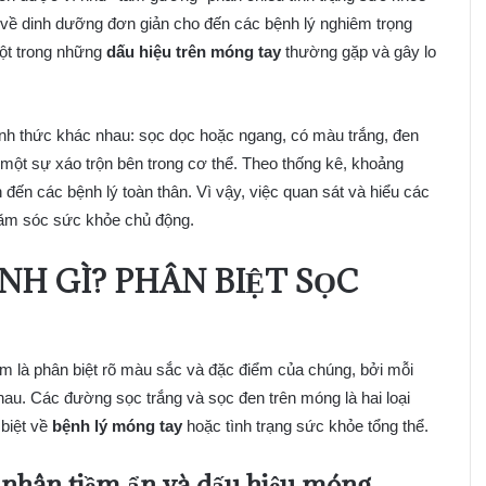
 về dinh dưỡng đơn giản cho đến các bệnh lý nghiêm trọng
Một trong những
dấu hiệu trên móng tay
thường gặp và gây lo
ình thức khác nhau: sọc dọc hoặc ngang, có màu trắng, đen
 một sự xáo trộn bên trong cơ thể. Theo thống kê, khoảng
ến các bệnh lý toàn thân. Vì vậy, việc quan sát và hiểu các
chăm sóc sức khỏe chủ động.
NH GÌ? PHÂN BIỆT SỌC
làm là phân biệt rõ màu sắc và đặc điểm của chúng, bởi mỗi
hau. Các đường sọc trắng và sọc đen trên móng là hai loại
 biệt về
bệnh lý móng tay
hoặc tình trạng sức khỏe tổng thể.
 nhân tiềm ẩn và dấu hiệu móng