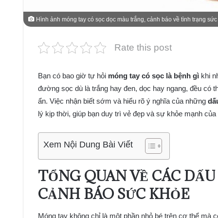
Hình ảnh móng tay có sọc dọc màu trắng, cảnh báo về tình trạng sức
Rate this post
Bạn có bao giờ tự hỏi
móng tay có sọc là bệnh gì
khi n
đường sọc dù là trắng hay đen, dọc hay ngang, đều có thể
ẩn. Việc nhận biết sớm và hiểu rõ ý nghĩa của những
dấ
lý kịp thời, giúp bạn duy trì vẻ đẹp và sự khỏe mạnh của 
Xem Nội Dung Bài Viết
TỔNG QUAN VỀ CÁC DẤU
CẢNH BÁO SỨC KHỎE
Móng tay không chỉ là một phần nhỏ bé trên cơ thể mà 