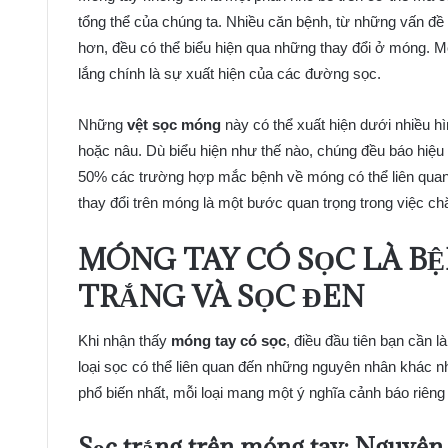
tổng thể của chúng ta. Nhiều căn bệnh, từ những vấn đề
hơn, đều có thể biểu hiện qua những thay đổi ở móng. 
lắng chính là sự xuất hiện của các đường sọc.
Những
vệt sọc móng
này có thể xuất hiện dưới nhiều h
hoặc nâu. Dù biểu hiện như thế nào, chúng đều báo hiệu
50% các trường hợp mắc bệnh về móng có thể liên quan đ
thay đổi trên móng là một bước quan trọng trong việc 
MÓNG TAY CÓ SỌC LÀ BỆ
TRẮNG VÀ SỌC ĐEN
Khi nhận thấy
móng tay có sọc
, điều đầu tiên bạn cần 
loại sọc có thể liên quan đến những nguyên nhân khác n
phổ biến nhất, mỗi loại mang một ý nghĩa cảnh báo riêng
Sọc trắng trên móng tay: Nguyên