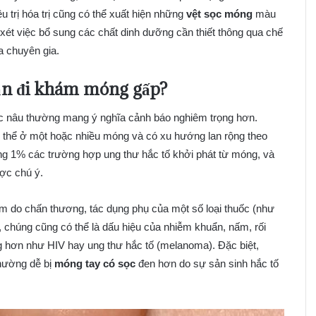
 trị hóa trị cũng có thể xuất hiện những
vệt sọc móng
màu
ét việc bổ sung các chất dinh dưỡng cần thiết thông qua chế
a chuyên gia.
cần đi khám móng gấp?
 nâu thường mang ý nghĩa cảnh báo nghiêm trọng hơn.
 thể ở một hoặc nhiều móng và có xu hướng lan rộng theo
ảng 1% các trường hợp ung thư hắc tố khởi phát từ móng, và
ợc chú ý.
ầm do chấn thương, tác dụng phụ của một số loại thuốc (như
ên, chúng cũng có thể là dấu hiệu của nhiễm khuẩn, nấm, rối
ọng hơn như HIV hay ung thư hắc tố (melanoma). Đặc biệt,
hường dễ bị
móng tay có sọc
đen hơn do sự sản sinh hắc tố