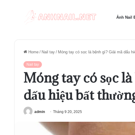
Ảnh Nail
Home
/
Nail tay
/
Móng tay có sọc là bệnh gì? Giải mã dấu h
Nail tay
Móng tay có sọc là
dấu hiệu bất thườ
admin
Tháng 9 20, 2025