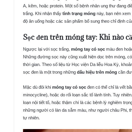
A, kẽm, hoặc protein. Một số bệnh nhân ung thư đang điều
trắng. Khi nhận thấy
tình trạng móng
này, bạn nên xem x
độ ăn uống hoặc các sản phẩm bổ sung theo chỉ định củ
Sọc đen trên móng tay: Khi nào 
Ngược lại với sọc trắng,
móng tay có sọc
màu đen hoặc
Những đường sọc này cũng xuất hiện dọc trên móng, có
thời gian. Theo số liệu từ Học viện Da liễu Hoa Kỳ, kho
sọc đen là một trong những
dấu hiệu trên móng
cần đư
Mặc dù đôi khi
móng tay có sọc
đen có thể chỉ là vết b
minocycline), hoặc do rối loạn sắc tố lành tính. Tuy nhi
loạn nội tiết tố, hoặc thậm chí là các bệnh lý nghiêm tr
những người có làn da sẫm màu, như người châu Phi, t
tự nhiên.