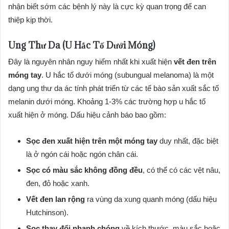
nhận biết sớm các bệnh lý này là cực kỳ quan trọng để can
thiệp kịp thời.
Ung Thư Da (U Hắc Tố Dưới Móng)
Đây là nguyên nhân nguy hiểm nhất khi xuất hiện
vết đen trên
móng tay
. U hắc tố dưới móng (subungual melanoma) là một
dạng ung thư da ác tính phát triển từ các tế bào sản xuất sắc tố
melanin dưới móng. Khoảng 1-3% các trường hợp u hắc tố
xuất hiện ở móng. Dấu hiệu cảnh báo bao gồm:
Sọc đen xuất hiện trên một móng tay
duy nhất, đặc biệt
là ở ngón cái hoặc ngón chân cái.
Sọc có màu sắc không đồng đều
, có thể có các vệt nâu,
đen, đỏ hoặc xanh.
Vết đen lan rộng
ra vùng da xung quanh móng (dấu hiệu
Hutchinson).
Sọc thay đổi nhanh chóng
về kích thước, màu sắc hoặc