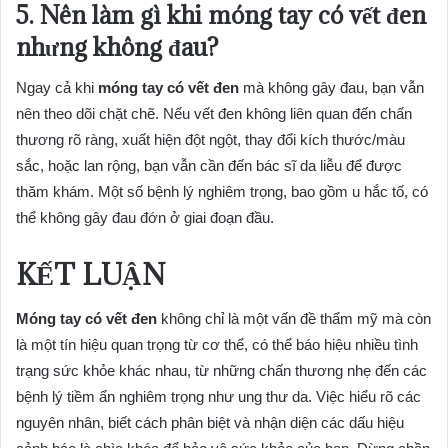
5. Nên làm gì khi móng tay có vết đen
nhưng không đau?
Ngay cả khi
móng tay có vết đen
mà không gây đau, bạn vẫn
nên theo dõi chặt chẽ. Nếu vết đen không liên quan đến chấn
thương rõ ràng, xuất hiện đột ngột, thay đổi kích thước/màu
sắc, hoặc lan rộng, bạn vẫn cần đến bác sĩ da liễu để được
thăm khám. Một số bệnh lý nghiêm trọng, bao gồm u hắc tố, có
thể không gây đau đớn ở giai đoạn đầu.
KẾT LUẬN
Móng tay có vết đen
không chỉ là một vấn đề thẩm mỹ mà còn
là một tín hiệu quan trọng từ cơ thể, có thể báo hiệu nhiều tình
trạng sức khỏe khác nhau, từ những chấn thương nhẹ đến các
bệnh lý tiềm ẩn nghiêm trọng như ung thư da. Việc hiểu rõ các
nguyên nhân, biết cách phân biệt và nhận diện các dấu hiệu