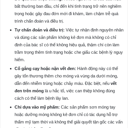
bất thường ban đầu, chỉ đến khi tình trạng trở nên nghiêm
trọng hoặc gây đau đớn mới đi khám, làm chậm trễ quá
trình chẩn đoán và điều trị.
Tự chẩn đoán và điều trị:
Việc tự nhận định nguyên nhân
và dùng các sản phẩm không kê đơn mà không có chỉ
định của bác sĩ có thể không hiệu quả, thậm chí còn làm
trầm trọng thêm tình trạng hoặc che giấu các bệnh lý nguy
hiểm.
Cố gắng cạy hoặc nặn vết đen:
Hành động này có thể
gây tổn thương thêm cho móng và vùng da dưới móng,
dẫn đến nhiễm trùng hoặc chảy máu. Đặc biệt, nếu
vết
đen trên móng
là u hắc tố, việc can thiệp không đúng
cách có thể làm bệnh lây lan.
Chỉ dựa vào mỹ phẩm:
Các sản phẩm sơn móng tay
hoặc dưỡng móng không kê đơn chỉ có tác dụng hỗ trợ
thẩm mỹ tạm thời và không thể giải quyết tận gốc các vấn