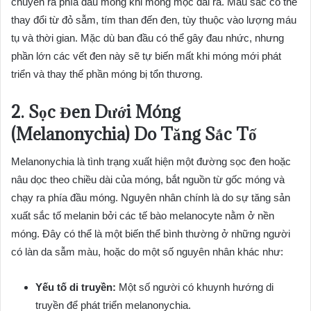
chuyển ra phía đầu móng khi móng mọc dài ra. Màu sắc có thể
thay đổi từ đỏ sẫm, tím than đến đen, tùy thuộc vào lượng máu
tụ và thời gian. Mặc dù ban đầu có thể gây đau nhức, nhưng
phần lớn các vết đen này sẽ tự biến mất khi móng mới phát
triển và thay thế phần móng bị tổn thương.
2. Sọc Đen Dưới Móng
(Melanonychia) Do Tăng Sắc Tố
Melanonychia là tình trạng xuất hiện một đường sọc đen hoặc
nâu dọc theo chiều dài của móng, bắt nguồn từ gốc móng và
chạy ra phía đầu móng. Nguyên nhân chính là do sự tăng sản
xuất sắc tố melanin bởi các tế bào melanocyte nằm ở nền
móng. Đây có thể là một biến thể bình thường ở những người
có làn da sẫm màu, hoặc do một số nguyên nhân khác như:
Yếu tố di truyền:
Một số người có khuynh hướng di
truyền để phát triển melanonychia.