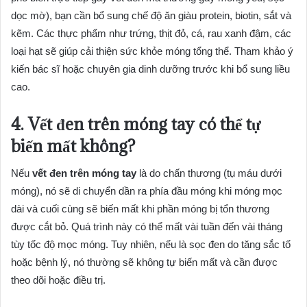
dọc mờ), bạn cần bổ sung chế độ ăn giàu protein, biotin, sắt và
kẽm. Các thực phẩm như trứng, thịt đỏ, cá, rau xanh đậm, các
loại hạt sẽ giúp cải thiện sức khỏe móng tổng thể. Tham khảo ý
kiến bác sĩ hoặc chuyên gia dinh dưỡng trước khi bổ sung liều
cao.
4. Vết đen trên móng tay có thể tự
biến mất không?
Nếu
vết đen trên móng tay
là do chấn thương (tụ máu dưới
móng), nó sẽ di chuyển dần ra phía đầu móng khi móng mọc
dài và cuối cùng sẽ biến mất khi phần móng bị tổn thương
được cắt bỏ. Quá trình này có thể mất vài tuần đến vài tháng
tùy tốc độ mọc móng. Tuy nhiên, nếu là sọc đen do tăng sắc tố
hoặc bệnh lý, nó thường sẽ không tự biến mất và cần được
theo dõi hoặc điều trị.