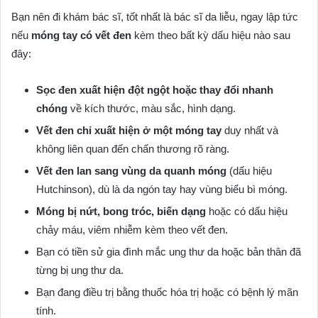
Bạn nên đi khám bác sĩ, tốt nhất là bác sĩ da liễu, ngay lập tức
nếu
móng tay có vết đen
kèm theo bất kỳ dấu hiệu nào sau
đây:
Sọc đen xuất hiện đột ngột hoặc thay đổi nhanh
chóng
về kích thước, màu sắc, hình dạng.
Vết đen chỉ xuất hiện ở một móng tay
duy nhất và
không liên quan đến chấn thương rõ ràng.
Vết đen lan sang vùng da quanh móng
(dấu hiệu
Hutchinson), dù là da ngón tay hay vùng biểu bì móng.
Móng bị nứt, bong tróc, biến dạng
hoặc có dấu hiệu
chảy máu, viêm nhiễm kèm theo vết đen.
Bạn có tiền sử gia đình mắc ung thư da hoặc bản thân đã
từng bị ung thư da.
Bạn đang điều trị bằng thuốc hóa trị hoặc có bệnh lý mãn
tính.