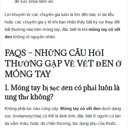
đề sức khỏe tiềm ẩn.
Lời khuyên từ các chuyên gia luôn là tìm đến bác sĩ da liễu
hoặc các chuyên gia y tế khi bạn nhận thấy bất kỳ sự thay đổi
bất thường nào trên móng tay, đặc biệt là khi
móng tay có vết
đen
không rõ nguyên nhân.
FAQS – NHỮNG CÂU HỎI
THƯỜNG GẶP VỀ VẾT ĐEN Ở
MÓNG TAY
1. Móng tay bị sọc đen có phải luôn là
ung thư không?
Không phải lúc nào cũng vậy.
Móng tay có vết đen
dưới dạng
sọc (melanonychia) có thể là lành tính, đặc biệt ở người có làn
da sẫm màu, hoặc do chấn thương, tác dụng phụ của thuốc.