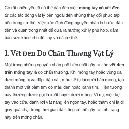
Có rất nhiều yếu tố có thể dẫn đến việc
móng tay có vết đen
,
từ các tác động vật lý bên ngoài đến những thay đổi phức tạp
bên trong cơ thể. Việc xác định đúng nguyên nhân là bước đầu
tiên và quan trọng nhất để đưa ra hướng xử lý phù hợp, đảm
bảo sức khỏe cho đôi tay và cả cơ thể.
1. Vết Đen Do Chấn Thương Vật Lý
Một trong những nguyên nhân phổ biến nhất gây ra các
vết đen
trên móng tay
là do chấn thương. Khi móng tay hoặc vùng da
dưới móng bị va đập, dập nát, máu sẽ tụ lại dưới bản móng, tạo
thành một vết bầm tím có màu đen hoặc xanh tím. Hiện tượng
này thường được gọi là xuất huyết dưới móng. Ví dụ, việc kẹt
tay vào cửa, đánh rơi vật nặng lên ngón tay, hoặc thậm chí là đi
giày quá chật trong thời gian dài cũng có thể gây ra tình trạng
này trên móng chân.