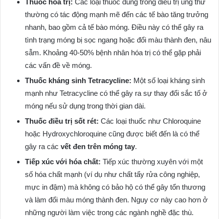
Thuốc hóa trị:
Các loại thuốc dùng trong điều trị ung thư
thường có tác động mạnh mẽ đến các tế bào tăng trưởng
nhanh, bao gồm cả tế bào móng. Điều này có thể gây ra
tình trạng móng bị sọc ngang hoặc đổi màu thành đen, nâu
sẫm. Khoảng 40-50% bệnh nhân hóa trị có thể gặp phải
các vấn đề về móng.
Thuốc kháng sinh Tetracycline:
Một số loại kháng sinh
mạnh như Tetracycline có thể gây ra sự thay đổi sắc tố ở
móng nếu sử dụng trong thời gian dài.
Thuốc điều trị sốt rét:
Các loại thuốc như Chloroquine
hoặc Hydroxychloroquine cũng được biết đến là có thể
gây ra các
vết đen trên móng tay
.
Tiếp xúc với hóa chất:
Tiếp xúc thường xuyên với một
số hóa chất mạnh (ví dụ như chất tẩy rửa công nghiệp,
mực in đậm) mà không có bảo hộ có thể gây tổn thương
và làm đổi màu móng thành đen. Nguy cơ này cao hơn ở
những người làm việc trong các ngành nghề đặc thù.