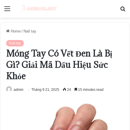
Menu
S
fo
Home
/
Nail tay
Nail tay
Móng Tay Có Vết Đen Là Bị
Gì? Giải Mã Dấu Hiệu Sức
Khỏe
admin
Tháng 9 21, 2025
24
15 minutes read