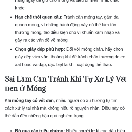
hàng ngày để giữ cho móng và biểu bì mềm mại, chắc
khỏe.
Hạn chế thói quen xấu:
Tránh cắn móng tay, gặm da
quanh móng, vì những hành động này có thể làm tổn
thương móng, tạo điều kiện cho vi khuẩn xâm nhập và
gây ra các vấn đề về móng.
Chọn giày dép phù hợp:
Đối với móng chân, hãy chọn
giày dép vừa vặn, thoáng khí để tránh chấn thương do cọ
xát hoặc va đập, đặc biệt là khi hoạt động thể thao.
Sai Lầm Cần Tránh Khi Tự Xử Lý Vết
Đen Ở Móng
Khi
móng tay có vết đen
, nhiều người có xu hướng tự tìm
cách xử lý tại nhà mà không hiểu rõ nguyên nhân. Điều này có
thể dẫn đến những hậu quả nghiêm trọng:
Bỏ qua các triệu chứng:
Nhiều người lơ là các dấu hiệu