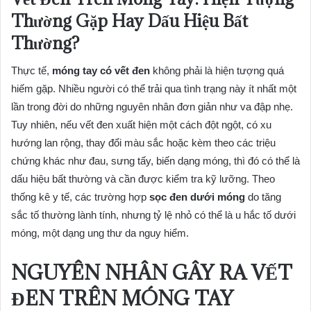
Thường Gặp Hay Dấu Hiệu Bất
Thường?
Thực tế,
móng tay có vết đen
không phải là hiện tượng quá
hiếm gặp. Nhiều người có thể trải qua tình trạng này ít nhất một
lần trong đời do những nguyên nhân đơn giản như va đập nhẹ.
Tuy nhiên, nếu vết đen xuất hiện một cách đột ngột, có xu
hướng lan rộng, thay đổi màu sắc hoặc kèm theo các triệu
chứng khác như đau, sưng tấy, biến dạng móng, thì đó có thể là
dấu hiệu bất thường và cần được kiểm tra kỹ lưỡng. Theo
thống kê y tế, các trường hợp
sọc đen dưới móng
do tăng
sắc tố thường lành tính, nhưng tỷ lệ nhỏ có thể là u hắc tố dưới
móng, một dạng ung thư da nguy hiểm.
NGUYÊN NHÂN GÂY RA VẾT
ĐEN TRÊN MÓNG TAY