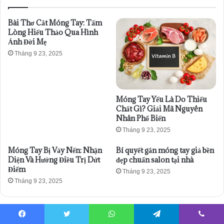
Bài Thơ Cắt Móng Tay: Tấm
Lòng Hiếu Thảo Qua Hình
Ảnh Đời Mẹ
Tháng 9 23, 2025
Móng Tay Yếu Là Do Thiếu
Chất Gì? Giải Mã Nguyên
Nhân Phổ Biến
Tháng 9 23, 2025
Móng Tay Bị Vảy Nến: Nhận
Bí quyết gắn móng tay giả bền
Diện Và Hướng Điều Trị Dứt
đẹp chuẩn salon tại nhà
Điểm
Tháng 9 23, 2025
Tháng 9 23, 2025
Để lại một bình luận
Facebook
Twitter
WhatsApp
Telegram
Viber