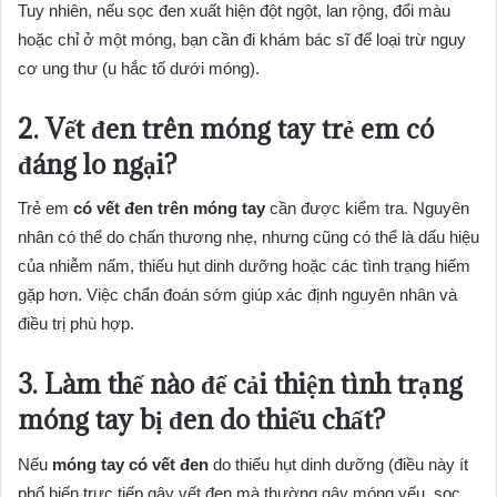
Tuy nhiên, nếu sọc đen xuất hiện đột ngột, lan rộng, đổi màu
hoặc chỉ ở một móng, bạn cần đi khám bác sĩ để loại trừ nguy
cơ ung thư (u hắc tố dưới móng).
2. Vết đen trên móng tay trẻ em có
đáng lo ngại?
Trẻ em
có vết đen trên móng tay
cần được kiểm tra. Nguyên
nhân có thể do chấn thương nhẹ, nhưng cũng có thể là dấu hiệu
của nhiễm nấm, thiếu hụt dinh dưỡng hoặc các tình trạng hiếm
gặp hơn. Việc chẩn đoán sớm giúp xác định nguyên nhân và
điều trị phù hợp.
3. Làm thế nào để cải thiện tình trạng
móng tay bị đen do thiếu chất?
Nếu
móng tay có vết đen
do thiếu hụt dinh dưỡng (điều này ít
phổ biến trực tiếp gây vết đen mà thường gây móng yếu, sọc