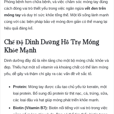
Phòng bệnh hơn chữa bệnh, và việc chăm sóc móng tay đúng
cách đóng vai trò thiết yếu trong việc ngăn ngừa
vết đen trên
móng tay
và duy trì sức khỏe tổng thể. Một lối sống lành mạnh
cùng với các biện pháp bảo vệ móng đơn giản có thể mang lại
hiệu quả đáng kể.
Chế Độ Dinh Dưỡng Hỗ Trợ Móng
Khỏe Mạnh
Dinh dưỡng đầy đủ là nền tảng cho một bộ móng chắc khỏe và
đẹp. Thiếu hụt một số vitamin và khoáng chất có thể làm móng
yếu, dễ gãy và thậm chí gây ra các vấn đề về sắc tố.
Protein:
Móng tay được cấu tạo chủ yếu từ keratin, một
loại protein. Bổ sung đủ protein từ thịt nạc, cá, trứng, sữa,
các loại đậu và hạt giúp móng phát triển khỏe mạnh.
Biotin (Vitamin B7):
Biotin nổi tiếng với vai trò trong việc