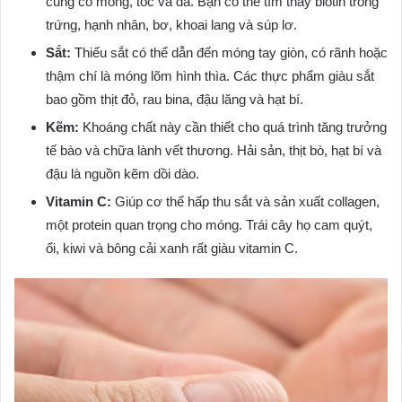
củng cố móng, tóc và da. Bạn có thể tìm thấy biotin trong
trứng, hạnh nhân, bơ, khoai lang và súp lơ.
Sắt:
Thiếu sắt có thể dẫn đến móng tay giòn, có rãnh hoặc
thậm chí là móng lõm hình thìa. Các thực phẩm giàu sắt
bao gồm thịt đỏ, rau bina, đậu lăng và hạt bí.
Kẽm:
Khoáng chất này cần thiết cho quá trình tăng trưởng
tế bào và chữa lành vết thương. Hải sản, thịt bò, hạt bí và
đậu là nguồn kẽm dồi dào.
Vitamin C:
Giúp cơ thể hấp thu sắt và sản xuất collagen,
một protein quan trọng cho móng. Trái cây họ cam quýt,
ổi, kiwi và bông cải xanh rất giàu vitamin C.