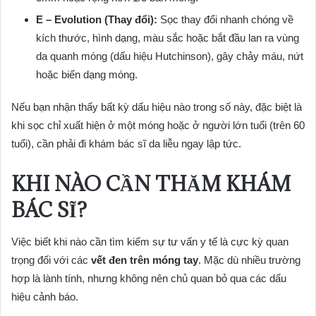
E – Evolution (Thay đổi):
Sọc thay đổi nhanh chóng về
kích thước, hình dạng, màu sắc hoặc bắt đầu lan ra vùng
da quanh móng (dấu hiệu Hutchinson), gây chảy máu, nứt
hoặc biến dạng móng.
Nếu bạn nhận thấy bất kỳ dấu hiệu nào trong số này, đặc biệt là
khi sọc chỉ xuất hiện ở một móng hoặc ở người lớn tuổi (trên 60
tuổi), cần phải đi khám bác sĩ da liễu ngay lập tức.
KHI NÀO CẦN THĂM KHÁM
BÁC SĨ?
Việc biết khi nào cần tìm kiếm sự tư vấn y tế là cực kỳ quan
trọng đối với các
vết đen trên móng tay
. Mặc dù nhiều trường
hợp là lành tính, nhưng không nên chủ quan bỏ qua các dấu
hiệu cảnh báo.