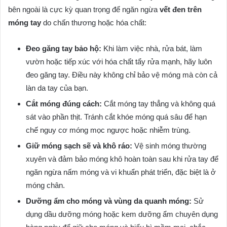
bên ngoài là cực kỳ quan trọng để ngăn ngừa
vết đen trên
móng tay
do chấn thương hoặc hóa chất:
Đeo găng tay bảo hộ:
Khi làm việc nhà, rửa bát, làm
vườn hoặc tiếp xúc với hóa chất tẩy rửa mạnh, hãy luôn
đeo găng tay. Điều này không chỉ bảo vệ móng mà còn cả
làn da tay của bạn.
Cắt móng đúng cách:
Cắt móng tay thẳng và không quá
sát vào phần thịt. Tránh cắt khóe móng quá sâu để hạn
chế nguy cơ móng mọc ngược hoặc nhiễm trùng.
Giữ móng sạch sẽ và khô ráo:
Vệ sinh móng thường
xuyên và đảm bảo móng khô hoàn toàn sau khi rửa tay để
ngăn ngừa nấm móng và vi khuẩn phát triển, đặc biệt là ở
móng chân.
Dưỡng ẩm cho móng và vùng da quanh móng:
Sử
dụng dầu dưỡng móng hoặc kem dưỡng ẩm chuyên dụng