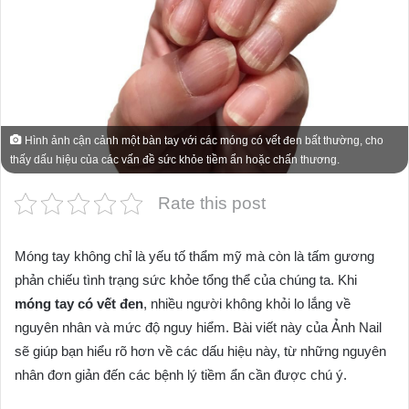
Hình ảnh cận cảnh một bàn tay với các móng có vết đen bất thường, cho
thấy dấu hiệu của các vấn đề sức khỏe tiềm ẩn hoặc chấn thương.
Rate this post
Móng tay không chỉ là yếu tố thẩm mỹ mà còn là tấm gương
phản chiếu tình trạng sức khỏe tổng thể của chúng ta. Khi
móng tay có vết đen
, nhiều người không khỏi lo lắng về
nguyên nhân và mức độ nguy hiểm. Bài viết này của Ảnh Nail
sẽ giúp bạn hiểu rõ hơn về các dấu hiệu này, từ những nguyên
nhân đơn giản đến các bệnh lý tiềm ẩn cần được chú ý.