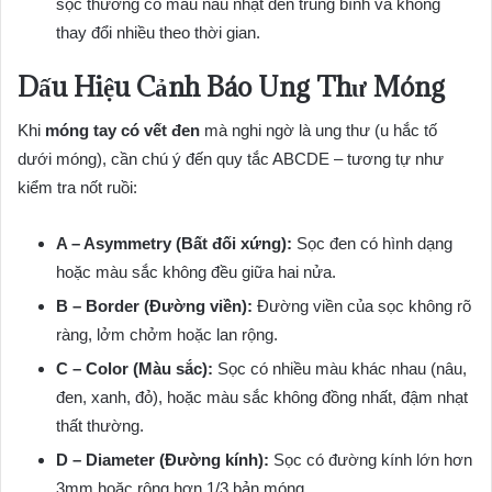
sọc thường có màu nâu nhạt đến trung bình và không
thay đổi nhiều theo thời gian.
Dấu Hiệu Cảnh Báo Ung Thư Móng
Khi
móng tay có vết đen
mà nghi ngờ là ung thư (u hắc tố
dưới móng), cần chú ý đến quy tắc ABCDE – tương tự như
kiểm tra nốt ruồi:
A – Asymmetry (Bất đối xứng):
Sọc đen có hình dạng
hoặc màu sắc không đều giữa hai nửa.
B – Border (Đường viền):
Đường viền của sọc không rõ
ràng, lởm chởm hoặc lan rộng.
C – Color (Màu sắc):
Sọc có nhiều màu khác nhau (nâu,
đen, xanh, đỏ), hoặc màu sắc không đồng nhất, đậm nhạt
thất thường.
D – Diameter (Đường kính):
Sọc có đường kính lớn hơn
3mm hoặc rộng hơn 1/3 bản móng.