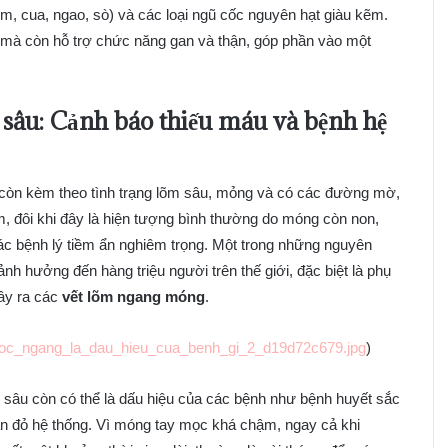
 (tôm, cua, ngao, sò) và các loại ngũ cốc nguyên hạt giàu kẽm.
mà còn hỗ trợ chức năng gan và thận, góp phần vào một
sâu: Cảnh báo thiếu máu và bệnh hệ
 còn kèm theo tình trạng lõm sâu, mỏng và có các đường mờ,
m, đôi khi đây là hiện tượng bình thường do móng còn non,
ác bệnh lý tiềm ẩn nghiêm trọng. Một trong những nguyên
 ảnh hưởng đến hàng triệu người trên thế giới, đặc biệt là phụ
ây ra các
vết lõm ngang móng
.
_soc_ngang_la_dau_hieu_cua_benh_gi_2_d19d72c679.jpg
)
 sâu còn có thể là dấu hiệu của các bệnh như bệnh huyết sắc
an đỏ hệ thống. Vì móng tay mọc khá chậm, ngay cả khi