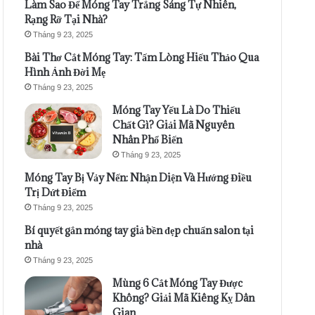
Làm Sao Để Móng Tay Trắng Sáng Tự Nhiên,
Rạng Rỡ Tại Nhà?
Tháng 9 23, 2025
Bài Thơ Cắt Móng Tay: Tấm Lòng Hiếu Thảo Qua
Hình Ảnh Đời Mẹ
Tháng 9 23, 2025
Móng Tay Yếu Là Do Thiếu
Chất Gì? Giải Mã Nguyên
Nhân Phổ Biến
Tháng 9 23, 2025
Móng Tay Bị Vảy Nến: Nhận Diện Và Hướng Điều
Trị Dứt Điểm
Tháng 9 23, 2025
Bí quyết gắn móng tay giả bền đẹp chuẩn salon tại
nhà
Tháng 9 23, 2025
Mùng 6 Cắt Móng Tay Được
Không? Giải Mã Kiêng Kỵ Dân
Gian