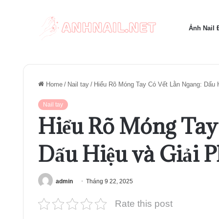
Ảnh Nail
Home
/
Nail tay
/
Hiểu Rõ Móng Tay Có Vết Lằn Ngang: Dấu H
Nail tay
Hiểu Rõ Móng Tay
Dấu Hiệu và Giải 
admin
Tháng 9 22, 2025
Rate this post