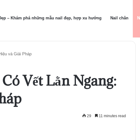
 Đẹp – Khám phá những mẫu nail đẹp, hợp xu hướng
Nail chân
N
iệu và Giải Pháp
 Có Vết Lằn Ngang:
Pháp
29
11 minutes read