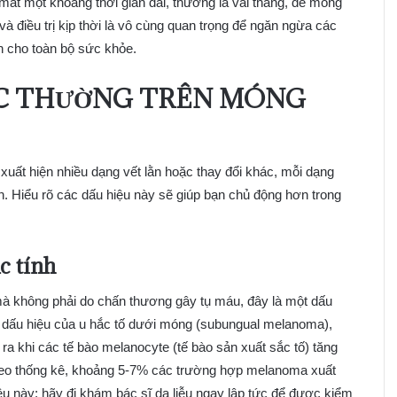
mất một khoảng thời gian dài, thường là vài tháng, để móng
 và điều trị kịp thời là vô cùng quan trọng để ngăn ngừa các
n cho toàn bộ sức khỏe.
ÁC THƯỜNG TRÊN MÓNG
 xuất hiện nhiều dạng vết lằn hoặc thay đổi khác, mỗi dạng
n. Hiểu rõ các dấu hiệu này sẽ giúp bạn chủ động hơn trong
c tính
à không phải do chấn thương gây tụ máu, đây là một dấu
à dấu hiệu của u hắc tố dưới móng (subungual melanoma),
ra khi các tế bào melanocyte (tế bào sản xuất sắc tố) tăng
heo thống kê, khoảng 5-7% các trường hợp melanoma xuất
ệu này; hãy đi khám bác sĩ da liễu ngay lập tức để được kiểm