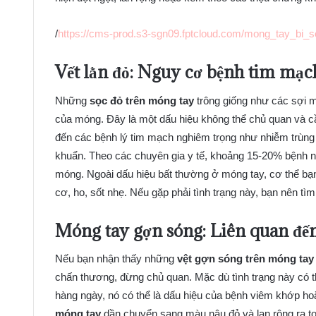
/
https://cms-prod.s3-sgn09.fptcloud.com/mong_tay_bi
Vết lằn đỏ: Nguy cơ bệnh tim mạc
Những
sọc đỏ trên móng tay
trông giống như các sợi 
của móng. Đây là một dấu hiệu không thể chủ quan và cần
đến các bệnh lý tim mạch nghiêm trọng như nhiễm trùng
khuẩn. Theo các chuyên gia y tế, khoảng 15-20% bệnh nh
móng. Ngoài dấu hiệu bất thường ở móng tay, cơ thể bạn
cơ, ho, sốt nhẹ. Nếu gặp phải tình trạng này, bạn nên tì
Móng tay gợn sóng: Liên quan đế
Nếu bạn nhận thấy những
vệt gợn sóng trên móng tay
chấn thương, đừng chủ quan. Mặc dù tình trạng này có t
hàng ngày, nó có thể là dấu hiệu của bệnh viêm khớp hoặ
móng tay
dần chuyển sang màu nâu đỏ và lan rộng ra 