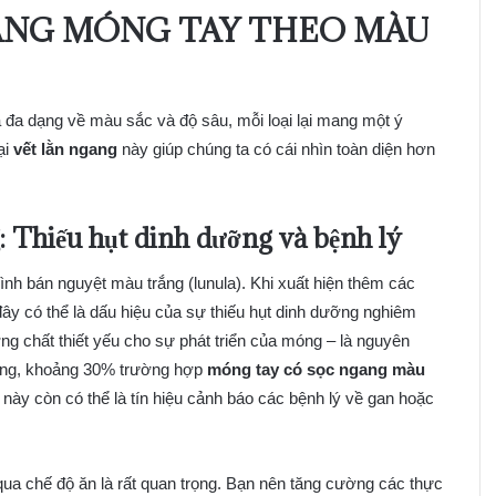
ANG MÓNG TAY THEO MÀU
đa dạng về màu sắc và độ sâu, mỗi loại lại mang một ý
ại
vết lằn ngang
này giúp chúng ta có cái nhìn toàn diện hơn
 Thiếu hụt dinh dưỡng và bệnh lý
nh bán nguyệt màu trắng (lunula). Khi xuất hiện thêm các
ây có thể là dấu hiệu của sự thiếu hụt dinh dưỡng nghiêm
ng chất thiết yếu cho sự phát triển của móng – là nguyên
ưỡng, khoảng 30% trường hợp
móng tay có sọc ngang màu
 này còn có thể là tín hiệu cảnh báo các bệnh lý về gan hoặc
 qua chế độ ăn là rất quan trọng. Bạn nên tăng cường các thực