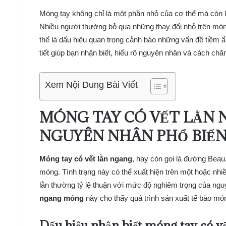
Móng tay không chỉ là một phần nhỏ của cơ thể mà còn 
Nhiều người thường bỏ qua những thay đổi nhỏ trên mó
thể là dấu hiệu quan trọng cảnh báo những vấn đề tiềm ẩn
tiết giúp bạn nhận biết, hiểu rõ nguyên nhân và cách chă
Xem Nội Dung Bài Viết
MÓNG TAY CÓ VẾT LẰN 
NGUYÊN NHÂN PHỔ BIẾ
Móng tay có vết lằn ngang
, hay còn gọi là đường Bea
móng. Tình trạng này có thể xuất hiện trên một hoặc nh
lằn thường tỷ lệ thuận với mức độ nghiêm trọng của ng
ngang móng
này cho thấy quá trình sản xuất tế bào món
Dấu hiệu nhận biết
móng tay có vế