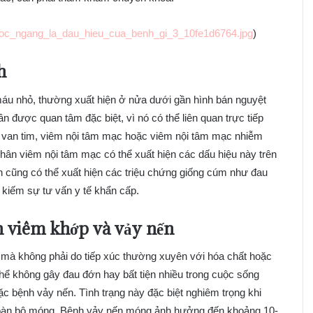
_soc_ngang_la_dau_hieu_cua_benh_gi_3_10fe1d6764.jpg
)
h
máu nhỏ, thường xuất hiện ở nửa dưới gần hình bán nguyệt
 được quan tâm đặc biệt, vì nó có thể liên quan trực tiếp
 van tim, viêm nội tâm mạc hoặc viêm nội tâm mạc nhiễm
ân viêm nội tâm mạc có thể xuất hiện các dấu hiệu này trên
 cũng có thể xuất hiện các triệu chứng giống cúm như đau
m kiếm sự tư vấn y tế khẩn cấp.
n viêm khớp và vảy nến
mà không phải do tiếp xúc thường xuyên với hóa chất hoặc
hể không gây đau đớn hay bất tiện nhiều trong cuộc sống
c bệnh vảy nến. Tình trạng này đặc biệt nghiêm trọng khi
toàn bộ móng. Bệnh vảy nến móng ảnh hưởng đến khoảng 10-