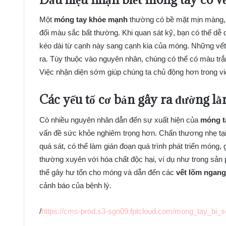
Một
móng tay khỏe mạnh
thường có bề mặt mịn màng, 
đổi màu sắc bất thường. Khi quan sát kỹ, bạn có thể dễ
kéo dài từ cạnh này sang cạnh kia của móng. Những vết
ra. Tùy thuộc vào nguyên nhân, chúng có thể có màu trắ
Việc nhận diện sớm giúp chúng ta chủ động hơn trong v
Các yếu tố cơ bản gây ra
đường lằ
Có nhiều nguyên nhân dẫn đến sự xuất hiện của
móng t
vấn đề sức khỏe nghiêm trọng hơn. Chấn thương nhẹ tạ
quá sát, có thể làm gián đoạn quá trình phát triển móng,
thường xuyên với hóa chất độc hại, ví dụ như trong sả
thể gây hư tổn cho móng và dẫn đến các
vết lõm ngan
cảnh báo của bệnh lý.
/
https://cms-prod.s3-sgn09.fptcloud.com/mong_tay_bi_