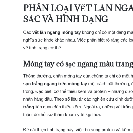
PHÂN LOẠI VẾT LẰN NG
SẮC VÀ HÌNH DẠNG
Các
vết lằn ngang móng tay
không chỉ có một dạng mà 
nghĩa sức khỏe khác nhau. Việc phân biệt rõ ràng các lo
về tình trạng cơ thể.
Móng tay có sọc ngang
màu trắng:
Thông thường, chân móng tay của chúng ta chỉ có một hì
sọc trắng ngang trên móng tay
một cách bất thường, đ
trọng. Đặc biệt, cơ thể thiếu kẽm và protein – những dưỡ
nhân hàng đầu. Theo số liệu từ các nghiên cứu dinh d
trắng
liên quan đến thiếu kẽm. Ngoài ra, những vệt trắng
thận, đòi hỏi sự thăm khám y tế kịp thời.
Để cải thiện tình trạng này, việc bổ sung protein và kẽm