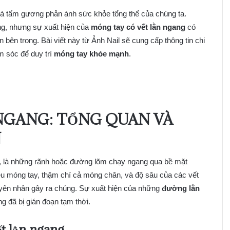
là tấm gương phản ánh sức khỏe tổng thể của chúng ta.
ng, nhưng sự xuất hiện của
móng tay có vết lằn ngang
có
 bên trong. Bài viết này từ Ảnh Nail sẽ cung cấp thông tin chi
m sóc để duy trì
móng tay khỏe mạnh
.
NGANG: TỔNG QUAN VÀ
N
u, là những rãnh hoặc đường lõm chạy ngang qua bề mặt
iều móng tay, thậm chí cả móng chân, và độ sâu của các vết
uyên nhân gây ra chúng. Sự xuất hiện của những
đường lằn
g đã bị gián đoạn tạm thời.
t lằn ngang