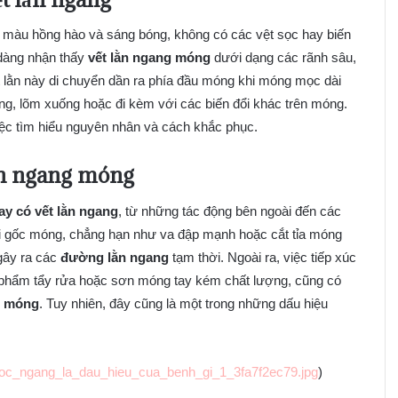
màu hồng hào và sáng bóng, không có các vệt sọc hay biến
 dàng nhận thấy
vết lằn ngang móng
dưới dạng các rãnh sâu,
 lằn này di chuyển dần ra phía đầu móng khi móng mọc dài
ng, lõm xuống hoặc đi kèm với các biến đổi khác trên móng.
iệc tìm hiểu nguyên nhân và cách khắc phục.
n ngang móng
ay có vết lằn ngang
, từ những tác động bên ngoài đến các
i gốc móng, chẳng hạn như va đập mạnh hoặc cắt tỉa móng
 gây ra các
đường lằn ngang
tạm thời. Ngoài ra, việc tiếp xúc
n phẩm tẩy rửa hoặc sơn móng tay kém chất lượng, cũng có
g móng
. Tuy nhiên, đây cũng là một trong những dấu hiệu
soc_ngang_la_dau_hieu_cua_benh_gi_1_3fa7f2ec79.jpg
)