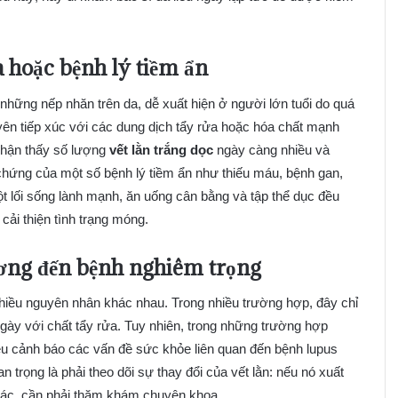
a hoặc bệnh lý tiềm ẩn
những nếp nhăn trên da, dễ xuất hiện ở người lớn tuổi do quá
yên tiếp xúc với các dung dịch tẩy rửa hoặc hóa chất mạnh
 nhận thấy số lượng
vết lằn trắng dọc
ngày càng nhiều và
u chứng của một số bệnh lý tiềm ẩn như thiếu máu, bệnh gan,
t lối sống lành mạnh, ăn uống cân bằng và tập thể dục đều
cải thiện tình trạng móng.
ương đến bệnh nghiêm trọng
nhiều nguyên nhân khác nhau. Trong nhiều trường hợp, đây chỉ
gày với chất tẩy rửa. Tuy nhiên, trong những trường hợp
ệu cảnh báo các vấn đề sức khỏe liên quan đến bệnh lupus
 trọng là phải theo dõi sự thay đổi của vết lằn: nếu nó xuất
khác, cần phải thăm khám chuyên khoa.