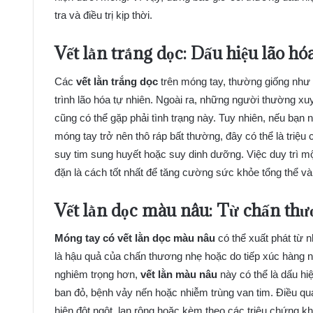
tra và điều trị kịp thời.
Vết lằn trắng dọc: Dấu hiệu lão hó
Các
vết lằn trắng dọc
trên móng tay, thường giống như 
trình lão hóa tự nhiên. Ngoài ra, những người thường xu
cũng có thể gặp phải tình trạng này. Tuy nhiên, nếu bạn
móng tay trở nên thô ráp bất thường, đây có thể là triệ
suy tim sung huyết hoặc suy dinh dưỡng. Việc duy trì mộ
đặn là cách tốt nhất để tăng cường sức khỏe tổng thể và 
Vết lằn dọc màu nâu: Từ chấn th
Móng tay có vết lằn dọc màu nâu
có thể xuất phát từ 
là hậu quả của chấn thương nhẹ hoặc do tiếp xúc hàng n
nghiêm trọng hơn,
vết lằn màu nâu
này có thể là dấu hi
ban đỏ, bệnh vảy nến hoặc nhiễm trùng van tim. Điều quan
hiện đột ngột, lan rộng hoặc kèm theo các triệu chứng 