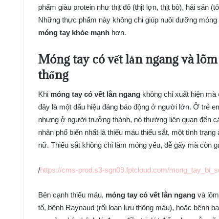
phẩm giàu protein như thịt đỏ (thịt lợn, thịt bò), hải sản
Những thực phẩm này không chỉ giúp nuôi dưỡng móng 
móng tay khỏe mạnh
hơn.
Móng tay có vết lằn ngang
và lõm 
thống
Khi
móng tay có vết lằn ngang
không chỉ xuất hiện mà
đây là một dấu hiệu đáng báo động ở người lớn. Ở trẻ e
nhưng ở người trưởng thành, nó thường liên quan đến c
nhân phổ biến nhất là thiếu máu thiếu sắt, một tình trạng
nữ. Thiếu sắt không chỉ làm móng yếu, dễ gãy mà còn g
/
https://cms-prod.s3-sgn09.fptcloud.com/mong_tay_bi
Bên cạnh thiếu máu,
móng tay có vết lằn ngang
và lõm
tố, bệnh Raynaud (rối loạn lưu thông máu), hoặc bệnh b