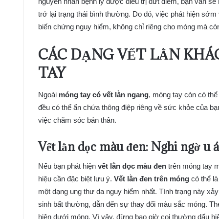
nguyên nhân bệnh lý được điều trị dứt điểm, bạn vẫn sẽ 
trở lại trạng thái bình thường. Do đó, việc phát hiện sớm
biến chứng nguy hiểm, không chỉ riêng cho móng mà cò
CÁC DẠNG VẾT LẰN KH
TAY
Ngoài
móng tay có vết lằn ngang
, móng tay còn có thể
đều có thể ẩn chứa thông điệp riêng về sức khỏe của bạ
việc chăm sóc bản thân.
Vết lằn dọc màu đen: Nghi ngờ u á
Nếu bạn phát hiện
vết lằn dọc màu đen
trên móng tay m
hiệu cần đặc biệt lưu ý.
Vết lằn đen trên móng
có thể l
một dạng ung thư da nguy hiểm nhất. Tình trạng này xảy 
sinh bất thường, dẫn đến sự thay đổi màu sắc móng. T
hiện dưới móng. Vì vậy, đừng bao giờ coi thường dấu hi