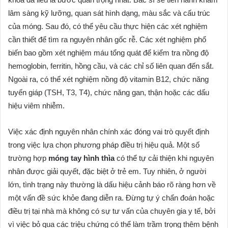
lâm sàng kỹ lưỡng, quan sát hình dạng, màu sắc và cấu trúc
của móng. Sau đó, có thể yêu cầu thực hiện các xét nghiệm
cần thiết để tìm ra nguyên nhân gốc rễ. Các xét nghiệm phổ
biến bao gồm xét nghiệm máu tổng quát để kiểm tra nồng độ
hemoglobin, ferritin, hồng cầu, và các chỉ số liên quan đến sắt.
Ngoài ra, có thể xét nghiệm nồng độ vitamin B12, chức năng
tuyến giáp (TSH, T3, T4), chức năng gan, thận hoặc các dấu
hiệu viêm nhiễm.
Việc xác định nguyên nhân chính xác đóng vai trò quyết định
trong việc lựa chọn phương pháp điều trị hiệu quả. Một số
trường hợp
móng tay hình thìa
có thể tự cải thiện khi nguyên
nhân được giải quyết, đặc biệt ở trẻ em. Tuy nhiên, ở người
lớn, tình trạng này thường là dấu hiệu cảnh báo rõ ràng hơn về
một vấn đề sức khỏe đang diễn ra. Đừng tự ý chẩn đoán hoặc
điều trị tại nhà mà không có sự tư vấn của chuyên gia y tế, bởi
vì việc bỏ qua các triệu chứng có thể làm trầm trọng thêm bệnh