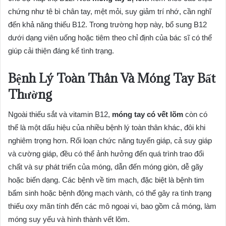
chứng như tê bì chân tay, mệt mỏi, suy giảm trí nhớ, cần nghĩ
đến khả năng thiếu B12. Trong trường hợp này, bổ sung B12
dưới dạng viên uống hoặc tiêm theo chỉ định của bác sĩ có thể
giúp cải thiện đáng kể tình trạng.
Bệnh Lý Toàn Thân Và Móng Tay Bất
Thường
Ngoài thiếu sắt và vitamin B12,
móng tay có vết lõm
còn có
thể là một dấu hiệu của nhiều bệnh lý toàn thân khác, đôi khi
nghiêm trọng hơn. Rối loạn chức năng tuyến giáp, cả suy giáp
và cường giáp, đều có thể ảnh hưởng đến quá trình trao đổi
chất và sự phát triển của móng, dẫn đến móng giòn, dễ gãy
hoặc biến dạng. Các bệnh về tim mạch, đặc biệt là bệnh tim
bẩm sinh hoặc bệnh động mạch vành, có thể gây ra tình trạng
thiếu oxy mãn tính đến các mô ngoại vi, bao gồm cả móng, làm
móng suy yếu và hình thành vết lõm.