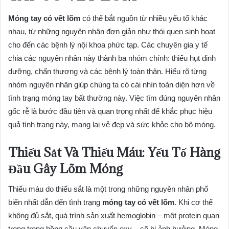
Móng tay có vết lõm
có thể bắt nguồn từ nhiều yếu tố khác
nhau, từ những nguyên nhân đơn giản như thói quen sinh hoạt
cho đến các bệnh lý nội khoa phức tạp. Các chuyên gia y tế
chia các nguyên nhân này thành ba nhóm chính: thiếu hụt dinh
dưỡng, chấn thương và các bệnh lý toàn thân. Hiểu rõ từng
nhóm nguyên nhân giúp chúng ta có cái nhìn toàn diện hơn về
tình trạng móng tay bất thường này. Việc tìm đúng nguyên nhân
gốc rễ là bước đầu tiên và quan trọng nhất để khắc phục hiệu
quả tình trạng này, mang lại vẻ đẹp và sức khỏe cho bộ móng.
Thiếu Sắt Và Thiếu Máu: Yếu Tố Hàng
Đầu Gây Lõm Móng
Thiếu máu do thiếu sắt là một trong những nguyên nhân phổ
biến nhất dẫn đến tình trạng
móng tay có vết lõm
. Khi cơ thể
không đủ sắt, quá trình sản xuất hemoglobin – một protein quan
trọng trong hồng cầu vận chuyển oxy – sẽ bị ảnh hưởng. Móng