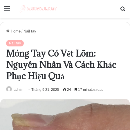
Menu
S
fo
Home
/
Nail tay
Nail tay
Móng Tay Có Vết Lõm:
Nguyên Nhân Và Cách Khắc
Phục Hiệu Quả
admin
Tháng 9 21, 2025
24
17 minutes read