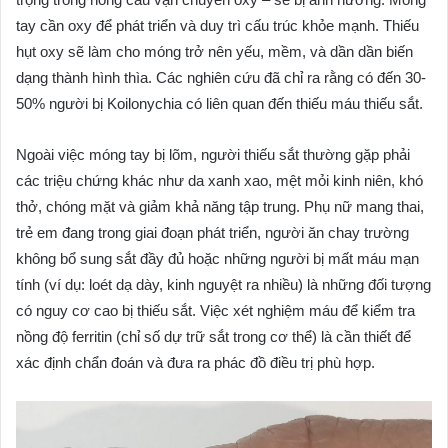
tay cần oxy để phát triển và duy trì cấu trúc khỏe mạnh. Thiếu
hụt oxy sẽ làm cho móng trở nên yếu, mềm, và dần dần biến
dạng thành hình thìa. Các nghiên cứu đã chỉ ra rằng có đến 30-
50% người bị Koilonychia có liên quan đến thiếu máu thiếu sắt.
Ngoài việc móng tay bị lõm, người thiếu sắt thường gặp phải
các triệu chứng khác như da xanh xao, mệt mỏi kinh niên, khó
thở, chóng mặt và giảm khả năng tập trung. Phụ nữ mang thai,
trẻ em đang trong giai đoạn phát triển, người ăn chay trường
không bổ sung sắt đầy đủ hoặc những người bị mất máu mạn
tính (ví dụ: loét dạ dày, kinh nguyệt ra nhiều) là những đối tượng
có nguy cơ cao bị thiếu sắt. Việc xét nghiệm máu để kiểm tra
nồng độ ferritin (chỉ số dự trữ sắt trong cơ thể) là cần thiết để
xác định chẩn đoán và đưa ra phác đồ điều trị phù hợp.