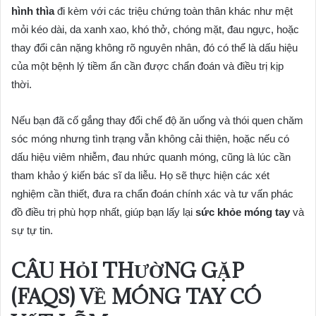
hình thìa
đi kèm với các triệu chứng toàn thân khác như mệt
mỏi kéo dài, da xanh xao, khó thở, chóng mặt, đau ngực, hoặc
thay đổi cân nặng không rõ nguyên nhân, đó có thể là dấu hiệu
của một bệnh lý tiềm ẩn cần được chẩn đoán và điều trị kịp
thời.
Nếu bạn đã cố gắng thay đổi chế độ ăn uống và thói quen chăm
sóc móng nhưng tình trạng vẫn không cải thiện, hoặc nếu có
dấu hiệu viêm nhiễm, đau nhức quanh móng, cũng là lúc cần
tham khảo ý kiến bác sĩ da liễu. Họ sẽ thực hiện các xét
nghiệm cần thiết, đưa ra chẩn đoán chính xác và tư vấn phác
đồ điều trị phù hợp nhất, giúp bạn lấy lại
sức khỏe móng tay
và
sự tự tin.
CÂU HỎI THƯỜNG GẶP
(FAQS) VỀ MÓNG TAY CÓ