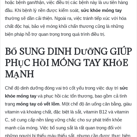
hoặc bệnh gan/thận, việc điều trị các bệnh này là ưu tiên hàng
đầu. Khi bệnh lý nền được kiểm soát,
sức khỏe móng tay
thường sẽ dần cải thiện. Ngoài ra, việc tránh tiếp xúc với hóa
chất độc hại, bảo vệ móng khỏi chấn thương cũng là những
biện pháp hỗ trợ quan trọng trong quá trình điều trị.
BỔ SUNG DINH DƯỠNG GIÚP
PHỤC HỒI MÓNG TAY KHỎE
MẠNH
Chế độ dinh dưỡng đóng vai trò cốt yếu trong việc duy trì
sức
khỏe móng tay
và phục hồi các tổn thương, bao gồm cả tình
trạng
móng tay có vết lõm
. Một chế độ ăn uống cân bằng, giàu
vitamin và khoáng chất, đặc biệt là sắt, vitamin B12 và vitamin
C, sẽ cung cấp nền tảng vững chắc cho sự phát triển khỏe
mạnh của móng. Việc bổ sung sắt là rất quan trọng đối với
những người bị thiếu máu thiếu sắt, nhưng cần được thực hiện