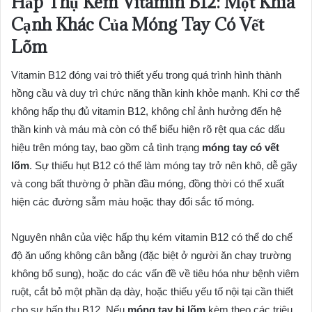
Hấp Thụ Kém Vitamin B12: Một Khía
Cạnh Khác Của Móng Tay Có Vết
Lõm
Vitamin B12 đóng vai trò thiết yếu trong quá trình hình thành
hồng cầu và duy trì chức năng thần kinh khỏe mạnh. Khi cơ thể
không hấp thụ đủ vitamin B12, không chỉ ảnh hưởng đến hệ
thần kinh và máu mà còn có thể biểu hiện rõ rệt qua các dấu
hiệu trên móng tay, bao gồm cả tình trạng
móng tay có vết
lõm
. Sự thiếu hụt B12 có thể làm móng tay trở nên khô, dễ gãy
và cong bất thường ở phần đầu móng, đồng thời có thể xuất
hiện các đường sẫm màu hoặc thay đổi sắc tố móng.
Nguyên nhân của việc hấp thụ kém vitamin B12 có thể do chế
độ ăn uống không cân bằng (đặc biệt ở người ăn chay trường
không bổ sung), hoặc do các vấn đề về tiêu hóa như bệnh viêm
ruột, cắt bỏ một phần dạ dày, hoặc thiếu yếu tố nội tại cần thiết
cho sự hấp thụ B12. Nếu
móng tay bị lõm
kèm theo các triệu