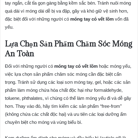
tay ngắn, cắt tỉa gọn gàng bằng kềm sắc bén. Tránh nuôi móng
quá dài vì móng dài dễ bị va đập, gãy và khó giữ vệ sinh hơn,
đặc biệt đối với những người có
móng tay có vết lõm
vốn đã
yếu.
Lựa Chọn Sản Phẩm Chăm Sóc Móng
An Toàn
Đối với những người có
móng tay có vết lõm
hoặc móng yếu,
việc lựa chọn sản phẩm chăm sóc móng cần đặc biệt cẩn
trọng. Tránh sử dụng các loại sơn móng tay, gel, hoặc các sản
phẩm làm móng chứa hóa chất độc hại như formaldehyde,
toluene, phthalates, vì chúng có thể làm móng yếu đi và dễ gãy
hơn. Thay vào đó, hãy tìm kiếm các sản phẩm “free-from”
(không chứa các chất độc hại) và ưu tiên các loại dưỡng ẩm
chuyên biệt cho móng và vùng biểu bì.
Kem dưỡng ẩm dành cho móng và dầu biểu bì (cuticle oil) là