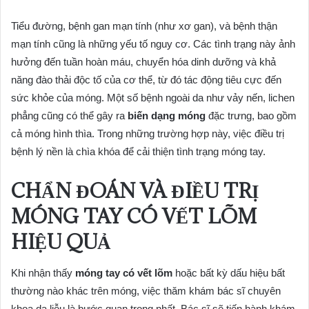
Tiểu đường, bệnh gan mạn tính (như xơ gan), và bệnh thận
mạn tính cũng là những yếu tố nguy cơ. Các tình trạng này ảnh
hưởng đến tuần hoàn máu, chuyển hóa dinh dưỡng và khả
năng đào thải độc tố của cơ thể, từ đó tác động tiêu cực đến
sức khỏe của móng. Một số bệnh ngoài da như vảy nến, lichen
phẳng cũng có thể gây ra
biến dạng móng
đặc trưng, bao gồm
cả móng hình thìa. Trong những trường hợp này, việc điều trị
bệnh lý nền là chìa khóa để cải thiện tình trạng móng tay.
CHẨN ĐOÁN VÀ ĐIỀU TRỊ
MÓNG TAY CÓ VẾT LÕM
HIỆU QUẢ
Khi nhận thấy
móng tay có vết lõm
hoặc bất kỳ dấu hiệu bất
thường nào khác trên móng, việc thăm khám bác sĩ chuyên
khoa da liễu là bước quan trọng nhất. Bác sĩ sẽ tiến hành khám