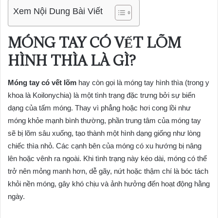
Xem Nội Dung Bài Viết
MÓNG TAY CÓ VẾT LÕM
HÌNH THÌA LÀ GÌ?
Móng tay có vết lõm
hay còn gọi là móng tay hình thìa (trong y
khoa là Koilonychia) là một tình trạng đặc trưng bởi sự biến
dạng của tấm móng. Thay vì phẳng hoặc hơi cong lồi như
móng khỏe mạnh bình thường, phần trung tâm của móng tay
sẽ bị lõm sâu xuống, tạo thành một hình dạng giống như lòng
chiếc thìa nhỏ. Các cạnh bên của móng có xu hướng bị nâng
lên hoặc vênh ra ngoài. Khi tình trạng này kéo dài, móng có thể
trở nên mỏng manh hơn, dễ gãy, nứt hoặc thậm chí là bóc tách
khỏi nền móng, gây khó chịu và ảnh hưởng đến hoạt động hằng
ngày.