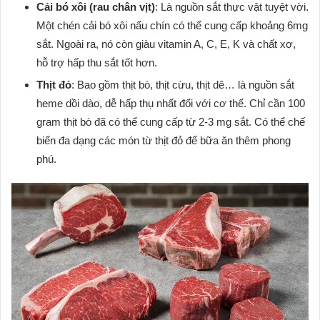
Cải bó xôi (rau chân vịt)
: Là nguồn sắt thực vật tuyệt vời.
Một chén cải bó xôi nấu chín có thể cung cấp khoảng 6mg
sắt. Ngoài ra, nó còn giàu vitamin A, C, E, K và chất xơ,
hỗ trợ hấp thu sắt tốt hơn.
Thịt đỏ
: Bao gồm thịt bò, thịt cừu, thịt dê… là nguồn sắt
heme dồi dào, dễ hấp thụ nhất đối với cơ thể. Chỉ cần 100
gram thịt bò đã có thể cung cấp từ 2-3 mg sắt. Có thể chế
biến đa dạng các món từ thịt đỏ để bữa ăn thêm phong
phú.