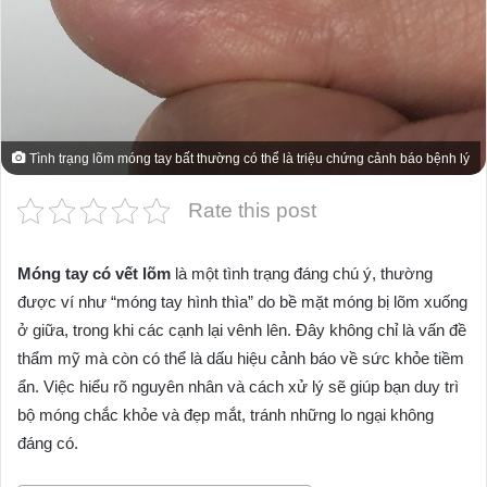
Tình trạng lõm móng tay bất thường có thể là triệu chứng cảnh báo bệnh lý
Rate this post
Móng tay có vết lõm
là một tình trạng đáng chú ý, thường
được ví như “móng tay hình thìa” do bề mặt móng bị lõm xuống
ở giữa, trong khi các cạnh lại vênh lên. Đây không chỉ là vấn đề
thẩm mỹ mà còn có thể là dấu hiệu cảnh báo về sức khỏe tiềm
ẩn. Việc hiểu rõ nguyên nhân và cách xử lý sẽ giúp bạn duy trì
bộ móng chắc khỏe và đẹp mắt, tránh những lo ngại không
đáng có.