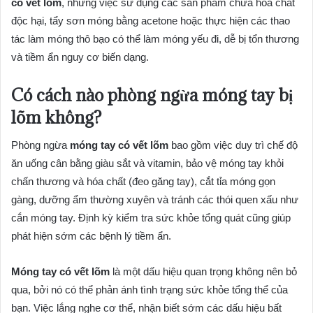
có vết lõm
, nhưng việc sử dụng các sản phẩm chứa hóa chất
độc hại, tẩy sơn móng bằng acetone hoặc thực hiện các thao
tác làm móng thô bạo có thể làm móng yếu đi, dễ bị tổn thương
và tiềm ẩn nguy cơ biến dạng.
Có cách nào phòng ngừa móng tay bị
lõm không?
Phòng ngừa
móng tay có vết lõm
bao gồm việc duy trì chế độ
ăn uống cân bằng giàu sắt và vitamin, bảo vệ móng tay khỏi
chấn thương và hóa chất (đeo găng tay), cắt tỉa móng gọn
gàng, dưỡng ẩm thường xuyên và tránh các thói quen xấu như
cắn móng tay. Định kỳ kiểm tra sức khỏe tổng quát cũng giúp
phát hiện sớm các bệnh lý tiềm ẩn.
Móng tay có vết lõm
là một dấu hiệu quan trọng không nên bỏ
qua, bởi nó có thể phản ánh tình trạng sức khỏe tổng thể của
bạn. Việc lắng nghe cơ thể, nhận biết sớm các dấu hiệu bất