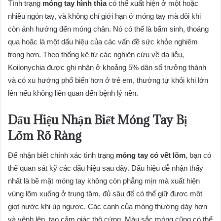
Tình trạng
móng tay hình thìa
có thể xuất hiện ở một hoặc
nhiều ngón tay, và không chỉ giới hạn ở móng tay mà đôi khi
còn ảnh hưởng đến móng chân. Nó có thể là bẩm sinh, thoáng
qua hoặc là một dấu hiệu của các vấn đề sức khỏe nghiêm
trọng hơn. Theo thống kê từ các nghiên cứu về da liễu,
Koilonychia được ghi nhận ở khoảng 5% dân số trưởng thành
và có xu hướng phổ biến hơn ở trẻ em, thường tự khỏi khi lớn
lên nếu không liên quan đến bệnh lý nền.
Dấu Hiệu Nhận Biết Móng Tay Bị
Lõm Rõ Ràng
Để nhận biết chính xác tình trạng
móng tay có vết lõm
, bạn có
thể quan sát kỹ các dấu hiệu sau đây. Dấu hiệu dễ nhận thấy
nhất là bề mặt móng tay không còn phẳng mịn mà xuất hiện
vùng lõm xuống ở trung tâm, đủ sâu để có thể giữ được một
giọt nước khi úp ngược. Các cạnh của móng thường dày hơn
và vênh lên, tạo cảm giác thô cứng. Màu sắc móng cũng có thể