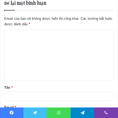
Để lại một bình luận
Email của bạn sẽ không được hiển thị công khai.
Các trường bắt buộc
được đánh dấu
*
B
ì
n
h
l
u
ậ
Tên
*
n
*
Email
*
Facebook
Twitter
WhatsApp
Telegram
Viber