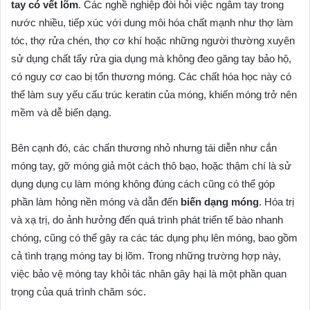
tay có vết lõm
. Các nghề nghiệp đòi hỏi việc ngâm tay trong
nước nhiều, tiếp xúc với dung môi hóa chất mạnh như thợ làm
tóc, thợ rửa chén, thợ cơ khí hoặc những người thường xuyên
sử dụng chất tẩy rửa gia dụng mà không đeo găng tay bảo hộ,
có nguy cơ cao bị tổn thương móng. Các chất hóa học này có
thể làm suy yếu cấu trúc keratin của móng, khiến móng trở nên
mềm và dễ biến dạng.
Bên cạnh đó, các chấn thương nhỏ nhưng tái diễn như cắn
móng tay, gỡ móng giả một cách thô bạo, hoặc thậm chí là sử
dụng dụng cụ làm móng không đúng cách cũng có thể góp
phần làm hỏng nền móng và dẫn đến
biến dạng móng
. Hóa trị
và xạ trị, do ảnh hưởng đến quá trình phát triển tế bào nhanh
chóng, cũng có thể gây ra các tác dụng phụ lên móng, bao gồm
cả tình trạng móng tay bị lõm. Trong những trường hợp này,
việc bảo vệ móng tay khỏi tác nhân gây hại là một phần quan
trọng của quá trình chăm sóc.