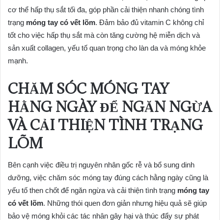
cơ thể hấp thụ sắt tối đa, góp phần cải thiện nhanh chóng tình
trạng
móng tay có vết lõm
. Đảm bảo đủ vitamin C không chỉ
tốt cho việc hấp thụ sắt mà còn tăng cường hệ miễn dịch và
sản xuất collagen, yếu tố quan trọng cho làn da và móng khỏe
mạnh.
CHĂM SÓC MÓNG TAY
HẰNG NGÀY ĐỂ NGĂN NGỪA
VÀ CẢI THIỆN TÌNH TRẠNG
LÕM
Bên cạnh việc điều trị nguyên nhân gốc rễ và bổ sung dinh
dưỡng, việc chăm sóc móng tay đúng cách hằng ngày cũng là
yếu tố then chốt để ngăn ngừa và cải thiện tình trạng
móng tay
có vết lõm
. Những thói quen đơn giản nhưng hiệu quả sẽ giúp
bảo vệ móng khỏi các tác nhân gây hại và thúc đẩy sự phát