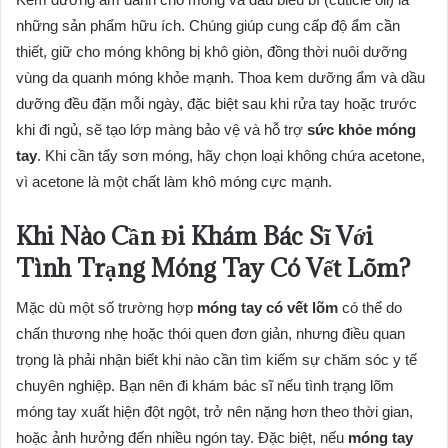
những sản phẩm hữu ích. Chúng giúp cung cấp độ ẩm cần
thiết, giữ cho móng không bị khô giòn, đồng thời nuôi dưỡng
vùng da quanh móng khỏe mạnh. Thoa kem dưỡng ẩm và dầu
dưỡng đều đặn mỗi ngày, đặc biệt sau khi rửa tay hoặc trước
khi đi ngủ, sẽ tạo lớp màng bảo vệ và hỗ trợ
sức khỏe móng
tay
. Khi cần tẩy sơn móng, hãy chọn loại không chứa acetone,
vì acetone là một chất làm khô móng cực mạnh.
Khi Nào Cần Đi Khám Bác Sĩ Với
Tình Trạng Móng Tay Có Vết Lõm?
Mặc dù một số trường hợp
móng tay có vết lõm
có thể do
chấn thương nhẹ hoặc thói quen đơn giản, nhưng điều quan
trọng là phải nhận biết khi nào cần tìm kiếm sự chăm sóc y tế
chuyên nghiệp. Bạn nên đi khám bác sĩ nếu tình trạng lõm
móng tay xuất hiện đột ngột, trở nên nặng hơn theo thời gian,
hoặc ảnh hưởng đến nhiều ngón tay. Đặc biệt, nếu
móng tay