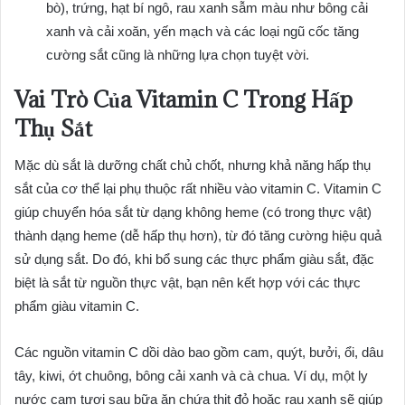
bò), trứng, hạt bí ngô, rau xanh sẫm màu như bông cải
xanh và cải xoăn, yến mạch và các loại ngũ cốc tăng
cường sắt cũng là những lựa chọn tuyệt vời.
Vai Trò Của Vitamin C Trong Hấp
Thụ Sắt
Mặc dù sắt là dưỡng chất chủ chốt, nhưng khả năng hấp thụ
sắt của cơ thể lại phụ thuộc rất nhiều vào vitamin C. Vitamin C
giúp chuyển hóa sắt từ dạng không heme (có trong thực vật)
thành dạng heme (dễ hấp thụ hơn), từ đó tăng cường hiệu quả
sử dụng sắt. Do đó, khi bổ sung các thực phẩm giàu sắt, đặc
biệt là sắt từ nguồn thực vật, bạn nên kết hợp với các thực
phẩm giàu vitamin C.
Các nguồn vitamin C dồi dào bao gồm cam, quýt, bưởi, ổi, dâu
tây, kiwi, ớt chuông, bông cải xanh và cà chua. Ví dụ, một ly
nước cam tươi sau bữa ăn chứa thịt đỏ hoặc rau xanh sẽ giúp