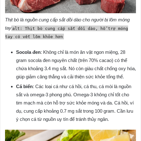
Thịt bò là nguồn cung cấp sắt dồi dào cho người bị lõm móng
tay
alt: Thịt bò cung cấp sắt dồi dào, hỗ trợ móng
tay có vết lõm khỏe hơn
Socola đen
: Không chỉ là món ăn vặt ngon miệng, 28
gram socola đen nguyên chất (trên 70% cacao) có thể
chứa khoảng 3.4 mg sắt. Nó còn giàu chất chống oxy hóa,
giúp giảm căng thẳng và cải thiện sức khỏe tổng thể.
Cá biển
: Các loại cá như cá hồi, cá thu, cá mòi là nguồn
sắt và omega-3 phong phú. Omega-3 không chỉ tốt cho
tim mạch mà còn hỗ trợ sức khỏe móng và da. Cá hồi, ví
dụ, cung cấp khoảng 0.7 mg sắt trong 100 gram. Cần lưu
ý chọn cá từ nguồn uy tín để tránh thủy ngân.