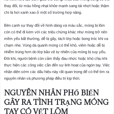
thay đổi, từ màu hồng nhạt khỏe mạnh sang tái nhợt hoặc thậm
chí là hơi xanh xao ở một số trường hợp nặng.
Bên cạnh sự thay đổi về hình dáng và màu sắc, móng bị lõm
còn có thể đi kèm với các triệu chứng khác như móng trở nên
mềm yếu bất thường, dễ bị gãy, tách lớp hoặc bong tróc khi va
chạm nhẹ. Vùng da quanh móng có thể khô, viêm hoặc dễ bị
nhiễm trùng hơn do lớp bảo vệ tự nhiên của móng bị suy yếu.
Đôi khi, người bệnh còn cảm thấy đau nhức hoặc khó chịu khi
thực hiện các công việc cần đến sự linh hoạt của ngón tay. Việc
nhận diện sớm các dấu hiệu này rất quan trọng để có thể tìm ra
nguyên nhân và phương pháp điều trị kịp thời.
NGUYÊN NHÂN PHỔ BIẾN
GÂY RA TÌNH TRẠNG MÓNG
TAY CÓ VẾT LÕM