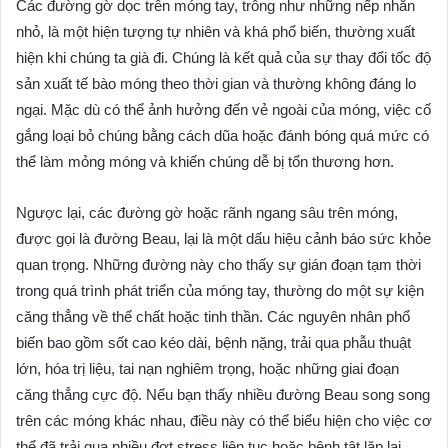
Các đường gờ dọc trên móng tay, trông như những nếp nhăn
nhỏ, là một hiện tượng tự nhiên và khá phổ biến, thường xuất
hiện khi chúng ta già đi. Chúng là kết quả của sự thay đổi tốc độ
sản xuất tế bào móng theo thời gian và thường không đáng lo
ngại. Mặc dù có thể ảnh hưởng đến vẻ ngoài của móng, việc cố
gắng loại bỏ chúng bằng cách dũa hoặc đánh bóng quá mức có
thể làm mỏng móng và khiến chúng dễ bị tổn thương hơn.
Ngược lại, các đường gờ hoặc rãnh ngang sâu trên móng,
được gọi là đường Beau, lại là một dấu hiệu cảnh báo sức khỏe
quan trọng. Những đường này cho thấy sự gián đoạn tạm thời
trong quá trình phát triển của móng tay, thường do một sự kiện
căng thẳng về thể chất hoặc tinh thần. Các nguyên nhân phổ
biến bao gồm sốt cao kéo dài, bệnh nặng, trải qua phẫu thuật
lớn, hóa trị liệu, tai nạn nghiêm trọng, hoặc những giai đoạn
căng thẳng cực độ. Nếu bạn thấy nhiều đường Beau song song
trên các móng khác nhau, điều này có thể biểu hiện cho việc cơ
thể đã trải qua nhiều đợt stress liên tục hoặc bệnh tật lặp lại.