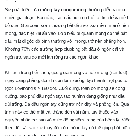
Sự phát triển của
móng tay cong xuống
thường diễn ra qua
nhiều giai đoạn. Ban đầu, các dấu hiệu có thể rất tinh tế và dễ bị
bỏ qua. Giai đoạn sớm thường bắt đầu với sự mềm mại ở nền
móng, đặc biệt khi ấn vào. Lớp biểu bì quanh móng có thể bắt
đầu mất đi góc độ bình thường với móng, trở nên phẳng hơn.
Khoảng 70% các trường hợp clubbing bắt đầu ở ngón cái và
ngón trỏ, sau đó mới lan rộng ra các ngón khác.
Khi tình trạng tiến triển, góc giữa móng và nếp móng (nail fold)
ngày càng phẳng, đôi khi còn lõm xuống, tạo thành một góc tù
(góc Lovibond’s > 180 độ). Cuối cùng, toàn bộ móng sẽ cong
xuống, bao phủ đầu ngón tay, tạo ra hình dạng giống như đầu
dùi trống. Da đầu ngón tay cũng trở nên dày và phồng lên. Quá
trình này có thể mất vài tháng đến vài năm, tùy thuộc vào
nguyên nhân cơ bản và mức độ nghiêm trọng của bệnh lý. Việc
theo dõi sát sao sự thay đổi của móng tay có thể giúp phát hiện
sớm các vấn đề sức khỏe đang tiềm ẩn.