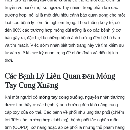
truyền vô hại ở một số người. Tuy nhiên, trong phần lớn các
trường hợp, nó lại là một dấu hiệu cảnh báo quan trọng cho một
loạt các bệnh lý tiềm ẩn nghiêm trọng. Theo thống kê y tế, có
đến 80% các trường hợp móng dùi trống là do các bệnh lý cơ
bản gây ra, đặc biệt là những bệnh ảnh hưởng đến hệ hô hấp
và tim mạch. Việc sớm nhận biết tình trạng này và tìm kiếm sự
tư vấn y tế là cực kỳ quan trọng để chẩn đoán và điều trị kịp
thời.
Các Bệnh Lý Liên Quan Đến Móng
Tay Cong Xuống
Khi một người có
móng tay cong xuống
, nguyên nhân thường
được tìm thấy ở các bệnh lý ảnh hưởng đến khả năng cung
cấp oxy của cơ thể. Các bệnh về phổi như ung thư phổi (chiếm
tới 30% các trường hợp clubbing), bệnh phổi tắc nghẽn mãn
tính (COPD), xơ nang hoặc áp xe phổi là những thủ phạm hàng