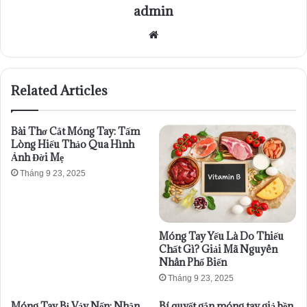
admin
Website
Related Articles
Bài Thơ Cắt Móng Tay: Tấm
Lòng Hiếu Thảo Qua Hình
Ảnh Đời Mẹ
Tháng 9 23, 2025
Móng Tay Yếu Là Do Thiếu
Chất Gì? Giải Mã Nguyên
Nhân Phổ Biến
Tháng 9 23, 2025
Móng Tay Bị Vảy Nến: Nhận
Bí quyết gắn móng tay giả bền