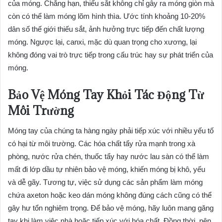
của móng. Chẳng hạn, thiếu sắt không chỉ gây ra móng giòn mà
còn có thể làm móng lõm hình thìa. Ước tính khoảng 10-20%
dân số thế giới thiếu sắt, ảnh hưởng trực tiếp đến chất lượng
móng. Ngược lại, canxi, mặc dù quan trọng cho xương, lại
không đóng vai trò trực tiếp trong cấu trúc hay sự phát triển của
móng.
Bảo Vệ Móng Tay Khỏi Tác Động Từ
Môi Trường
Móng tay của chúng ta hàng ngày phải tiếp xúc với nhiều yếu tố
có hại từ môi trường. Các hóa chất tẩy rửa mạnh trong xà
phòng, nước rửa chén, thuốc tẩy hay nước lau sàn có thể làm
mất đi lớp dầu tự nhiên bảo vệ móng, khiến móng bị khô, yếu
và dễ gãy. Tương tự, việc sử dụng các sản phẩm làm móng
chứa axeton hoặc keo dán móng không đúng cách cũng có thể
gây hư tổn nghiêm trọng. Để bảo vệ móng, hãy luôn mang găng
tay khi làm việc nhà hoặc tiếp xúc với hóa chất. Đồng thời, nên