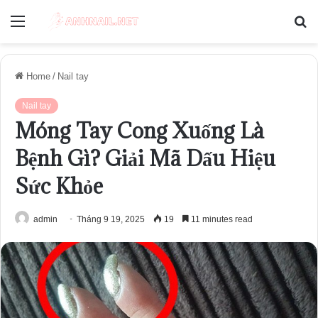
Menu
S
fo
Home
/
Nail tay
Nail tay
Móng Tay Cong Xuống Là
Bệnh Gì? Giải Mã Dấu Hiệu
Sức Khỏe
admin
Tháng 9 19, 2025
19
11 minutes read