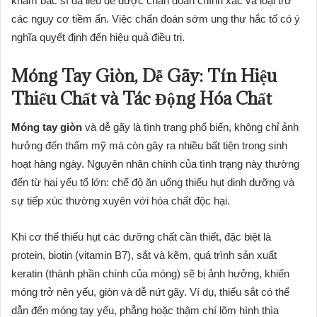
khám bác sĩ da liễu để được chẩn đoán chính xác và loại trừ
các nguy cơ tiềm ẩn. Việc chẩn đoán sớm ung thư hắc tố có ý
nghĩa quyết định đến hiệu quả điều trị.
Móng Tay Giòn, Dễ Gãy: Tín Hiệu
Thiếu Chất và Tác Động Hóa Chất
Móng tay giòn
và dễ gãy là tình trạng phổ biến, không chỉ ảnh
hưởng đến thẩm mỹ mà còn gây ra nhiều bất tiện trong sinh
hoạt hàng ngày. Nguyên nhân chính của tình trạng này thường
đến từ hai yếu tố lớn: chế độ ăn uống thiếu hụt dinh dưỡng và
sự tiếp xúc thường xuyên với hóa chất độc hại.
Khi cơ thể thiếu hụt các dưỡng chất cần thiết, đặc biệt là
protein, biotin (vitamin B7), sắt và kẽm, quá trình sản xuất
keratin (thành phần chính của móng) sẽ bị ảnh hưởng, khiến
móng trở nên yếu, giòn và dễ nứt gãy. Ví dụ, thiếu sắt có thể
dẫn đến móng tay yếu, phẳng hoặc thậm chí lõm hình thìa