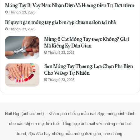
Móng Tay Bị Vảy Nến: Nhận Diện Và Hướng Điều Trị Dứt Điểm
Tháng 9 23, 2025
Bí quyết gắn móng tay giả bền đẹp chuẩn salon tại nhà
Tháng 9 23, 2025
Mùng 6 Cắt Móng Tay Được Không? Giải
Mã Kiêng Kỵ Dân Gian
Tháng 9 23, 2025
Sơn Móng Tay Thường: Lựa Chọn Phổ Biến
Cho Vẻ Đẹp Tự Nhiên
Tháng 9 23, 2025
Nail Đẹp (anhnail.net) – Khám phá những mẫu nail đẹp, móng xinh dành
cho các chị em mọi lứa tuổi. Tổng hợp ảnh nail với những màu hot
trend, độc đáo hay những mẫu móng đơn giản, nhẹ nhàng.