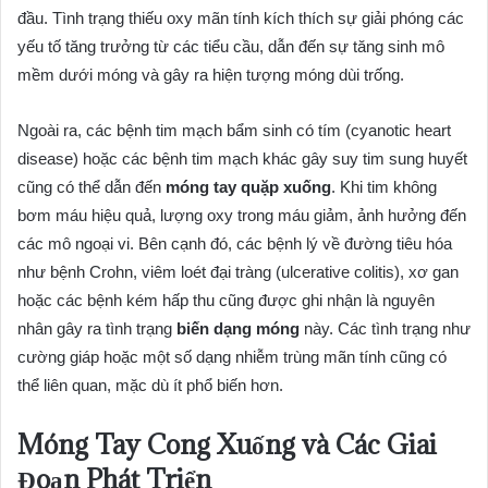
đầu. Tình trạng thiếu oxy mãn tính kích thích sự giải phóng các
yếu tố tăng trưởng từ các tiểu cầu, dẫn đến sự tăng sinh mô
mềm dưới móng và gây ra hiện tượng móng dùi trống.
Ngoài ra, các bệnh tim mạch bẩm sinh có tím (cyanotic heart
disease) hoặc các bệnh tim mạch khác gây suy tim sung huyết
cũng có thể dẫn đến
móng tay quặp xuống
. Khi tim không
bơm máu hiệu quả, lượng oxy trong máu giảm, ảnh hưởng đến
các mô ngoại vi. Bên cạnh đó, các bệnh lý về đường tiêu hóa
như bệnh Crohn, viêm loét đại tràng (ulcerative colitis), xơ gan
hoặc các bệnh kém hấp thu cũng được ghi nhận là nguyên
nhân gây ra tình trạng
biến dạng móng
này. Các tình trạng như
cường giáp hoặc một số dạng nhiễm trùng mãn tính cũng có
thể liên quan, mặc dù ít phổ biến hơn.
Móng Tay Cong Xuống và Các Giai
Đoạn Phát Triển