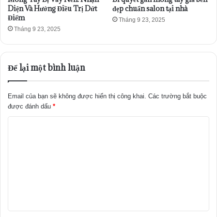
Diện Và Hướng Điều Trị Dứt
đẹp chuẩn salon tại nhà
Điểm
Tháng 9 23, 2025
Tháng 9 23, 2025
Để lại một bình luận
Email của bạn sẽ không được hiển thị công khai.
Các trường bắt buộc
được đánh dấu
*
B
ì
n
h
l
u
ậ