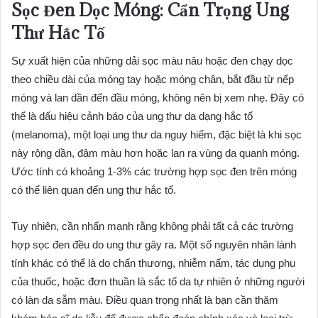
Sọc Đen Dọc Móng: Cẩn Trọng Ung
Thư Hắc Tố
Sự xuất hiện của những dải sọc màu nâu hoặc đen chạy dọc
theo chiều dài của móng tay hoặc móng chân, bắt đầu từ nếp
móng và lan dần đến đầu móng, không nên bị xem nhẹ. Đây có
thể là dấu hiệu cảnh báo của ung thư da dạng hắc tố
(melanoma), một loại ung thư da nguy hiểm, đặc biệt là khi sọc
này rộng dần, đậm màu hơn hoặc lan ra vùng da quanh móng.
Ước tính có khoảng 1-3% các trường hợp sọc đen trên móng
có thể liên quan đến ung thư hắc tố.
Tuy nhiên, cần nhấn mạnh rằng không phải tất cả các trường
hợp sọc đen đều do ung thư gây ra. Một số nguyên nhân lành
tính khác có thể là do chấn thương, nhiễm nấm, tác dụng phụ
của thuốc, hoặc đơn thuần là sắc tố da tự nhiên ở những người
có làn da sẫm màu. Điều quan trọng nhất là bạn cần thăm