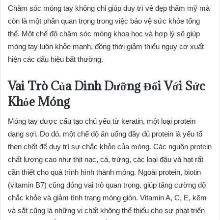
Chăm sóc móng tay không chỉ giúp duy trì vẻ đẹp thẩm mỹ mà
còn là một phần quan trọng trong việc bảo vệ sức khỏe tổng
thể. Một chế độ chăm sóc móng khoa học và hợp lý sẽ giúp
móng tay luôn khỏe mạnh, đồng thời giảm thiểu nguy cơ xuất
hiện các dấu hiệu bất thường.
Vai Trò Của Dinh Dưỡng Đối Với Sức
Khỏe Móng
Móng tay được cấu tạo chủ yếu từ keratin, một loại protein
dạng sợi. Do đó, một chế độ ăn uống đầy đủ protein là yếu tố
then chốt để duy trì sự chắc khỏe của móng. Các nguồn protein
chất lượng cao như thịt nạc, cá, trứng, các loại đậu và hạt rất
cần thiết cho quá trình hình thành móng. Ngoài protein, biotin
(vitamin B7) cũng đóng vai trò quan trọng, giúp tăng cường độ
chắc khỏe và giảm tình trạng móng giòn. Vitamin A, C, E, kẽm
và sắt cũng là những vi chất không thể thiếu cho sự phát triển