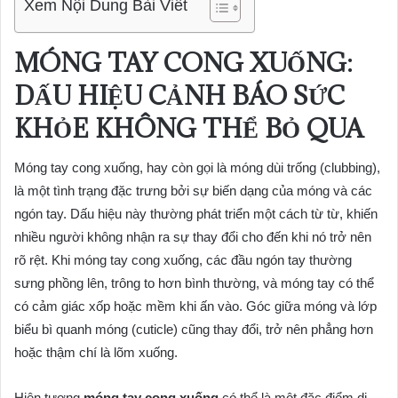
Xem Nội Dung Bài Viết
MÓNG TAY CONG XUỐNG:
DẤU HIỆU CẢNH BÁO SỨC
KHỎE KHÔNG THỂ BỎ QUA
Móng tay cong xuống, hay còn gọi là móng dùi trống (clubbing),
là một tình trạng đặc trưng bởi sự biến dạng của móng và các
ngón tay. Dấu hiệu này thường phát triển một cách từ từ, khiến
nhiều người không nhận ra sự thay đổi cho đến khi nó trở nên
rõ rệt. Khi móng tay cong xuống, các đầu ngón tay thường
sưng phồng lên, trông to hơn bình thường, và móng tay có thể
có cảm giác xốp hoặc mềm khi ấn vào. Góc giữa móng và lớp
biểu bì quanh móng (cuticle) cũng thay đổi, trở nên phẳng hơn
hoặc thậm chí là lõm xuống.
Hiện tượng
móng tay cong xuống
có thể là một đặc điểm di