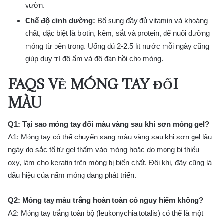
vườn.
Chế độ dinh dưỡng:
Bổ sung đầy đủ vitamin và khoáng
chất, đặc biệt là biotin, kẽm, sắt và protein, để nuôi dưỡng
móng từ bên trong. Uống đủ 2-2.5 lít nước mỗi ngày cũng
giúp duy trì độ ẩm và độ đàn hồi cho móng.
FAQS VỀ MÓNG TAY ĐỔI
MÀU
Q1: Tại sao móng tay đổi màu vàng sau khi sơn móng gel?
A1: Móng tay có thể chuyển sang màu vàng sau khi sơn gel lâu
ngày do sắc tố từ gel thấm vào móng hoặc do móng bị thiếu
oxy, làm cho keratin trên móng bị biến chất. Đôi khi, đây cũng là
dấu hiệu của nấm móng đang phát triển.
Q2: Móng tay màu trắng hoàn toàn có nguy hiểm không?
A2: Móng tay trắng toàn bộ (leukonychia totalis) có thể là một