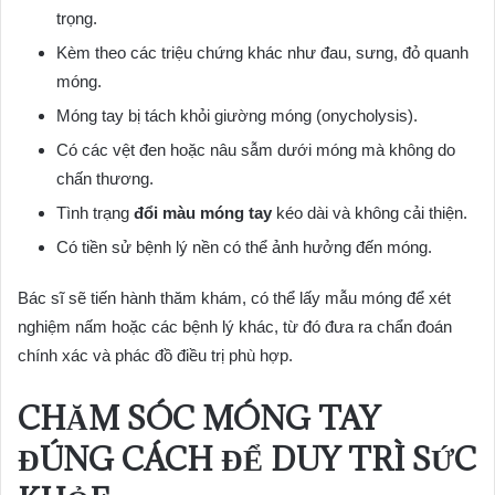
trọng.
Kèm theo các triệu chứng khác như đau, sưng, đỏ quanh
móng.
Móng tay bị tách khỏi giường móng (onycholysis).
Có các vệt đen hoặc nâu sẫm dưới móng mà không do
chấn thương.
Tình trạng
đổi màu móng tay
kéo dài và không cải thiện.
Có tiền sử bệnh lý nền có thể ảnh hưởng đến móng.
Bác sĩ sẽ tiến hành thăm khám, có thể lấy mẫu móng để xét
nghiệm nấm hoặc các bệnh lý khác, từ đó đưa ra chẩn đoán
chính xác và phác đồ điều trị phù hợp.
CHĂM SÓC MÓNG TAY
ĐÚNG CÁCH ĐỂ DUY TRÌ SỨC