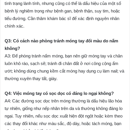
tình trạng lành tính, nhưng cũng có thể là dấu hiệu của một số
bệnh lý nghiêm trọng như bệnh gan, bệnh thận, suy tim, hoặc
tiểu đường. Cần thăm khám bác sĩ để xác định nguyên nhân
chính xác.
Q3: Có cách nào phòng tránh móng tay đổi màu do nấm
không?
A3: Để phòng tránh nấm móng, bạn nên giữ móng tay và chân
luôn khô ráo, sạch sẽ; tránh đi chân đất ở nơi công cộng ẩm
ướt; không dùng chung kềm cắt móng hay dụng cụ làm nail; và
thường xuyên thay tất, giày.
Q4: Việc móng tay có sọc dọc có đáng lo ngại không?
A4: Các đường sọc dọc trên móng thường là dấu hiệu lão hóa
tự nhiên, giống như nếp nhăn trên da và thường không đáng lo
ngại. Tuy nhiên, nếu sọc dọc xuất hiện đột ngột hoặc kèm theo
các thay đổi khác như màu sắc, độ dày, hoặc tách móng, bạn