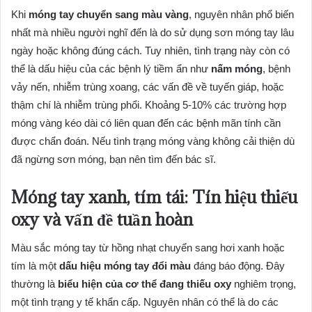
Khi
móng tay chuyển sang màu vàng
, nguyên nhân phổ biến
nhất mà nhiều người nghĩ đến là do sử dụng sơn móng tay lâu
ngày hoặc không đúng cách. Tuy nhiên, tình trạng này còn có
thể là dấu hiệu của các bệnh lý tiềm ẩn như
nấm móng
, bệnh
vảy nến, nhiễm trùng xoang, các vấn đề về tuyến giáp, hoặc
thậm chí là nhiễm trùng phổi. Khoảng 5-10% các trường hợp
móng vàng kéo dài có liên quan đến các bệnh mãn tính cần
được chẩn đoán. Nếu tình trạng móng vàng không cải thiện dù
đã ngừng sơn móng, bạn nên tìm đến bác sĩ.
Móng tay xanh, tím tái: Tín hiệu thiếu
oxy và vấn đề tuần hoàn
Màu sắc móng tay từ hồng nhạt chuyển sang hơi xanh hoặc
tím là một
dấu hiệu móng tay đổi màu
đáng báo động. Đây
thường là
biểu hiện của cơ thể đang thiếu oxy
nghiêm trọng,
một tình trạng y tế khẩn cấp. Nguyên nhân có thể là do các