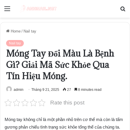
Menu
S
fo
Home
/
Nail tay
Nail tay
Móng Tay Đổi Màu Là Bệnh
Gì? Giải Mã Sức Khỏe Qua
Tín Hiệu Móng.
admin
Tháng 9 21, 2025
27
8 minutes read
Rate this post
Móng tay không chỉ là một phần nhỏ trên cơ thể mà còn là tấm
gương phản chiếu tình trạng sức khỏe tổng thể của chúng ta.