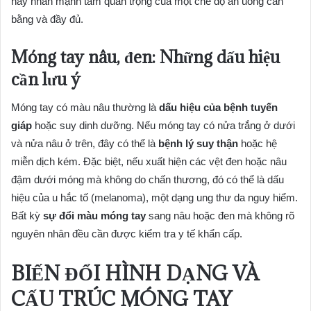
này nhấn mạnh tầm quan trọng của một chế độ ăn uống cân
bằng và đầy đủ.
Móng tay nâu, đen: Những dấu hiệu
cần lưu ý
Móng tay có màu nâu thường là
dấu hiệu của bệnh tuyến
giáp
hoặc suy dinh dưỡng. Nếu móng tay có nửa trắng ở dưới
và nửa nâu ở trên, đây có thể là
bệnh lý suy thận
hoặc hệ
miễn dịch kém. Đặc biệt, nếu xuất hiện các vệt đen hoặc nâu
đậm dưới móng mà không do chấn thương, đó có thể là dấu
hiệu của u hắc tố (melanoma), một dạng ung thư da nguy hiểm.
Bất kỳ
sự đổi màu móng tay
sang nâu hoặc đen mà không rõ
nguyên nhân đều cần được kiểm tra y tế khẩn cấp.
BIẾN ĐỔI HÌNH DẠNG VÀ
CẤU TRÚC MÓNG TAY