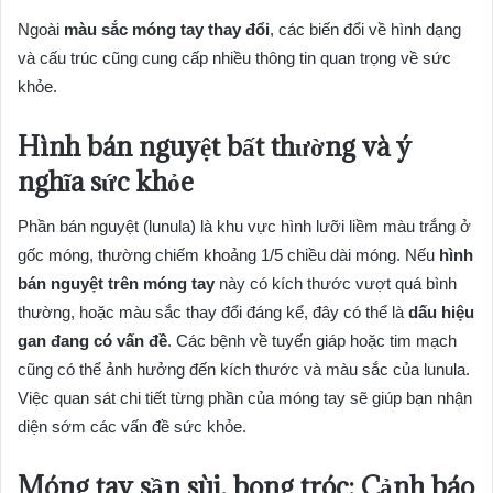
Ngoài
màu sắc móng tay thay đổi
, các biến đổi về hình dạng
và cấu trúc cũng cung cấp nhiều thông tin quan trọng về sức
khỏe.
Hình bán nguyệt bất thường và ý
nghĩa sức khỏe
Phần bán nguyệt (lunula) là khu vực hình lưỡi liềm màu trắng ở
gốc móng, thường chiếm khoảng 1/5 chiều dài móng. Nếu
hình
bán nguyệt trên móng tay
này có kích thước vượt quá bình
thường, hoặc màu sắc thay đổi đáng kể, đây có thể là
dấu hiệu
gan đang có vấn đề
. Các bệnh về tuyến giáp hoặc tim mạch
cũng có thể ảnh hưởng đến kích thước và màu sắc của lunula.
Việc quan sát chi tiết từng phần của móng tay sẽ giúp bạn nhận
diện sớm các vấn đề sức khỏe.
Móng tay sần sùi, bong tróc: Cảnh báo