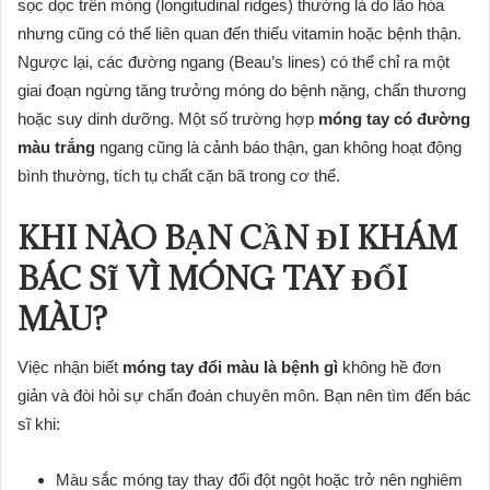
sọc dọc trên móng (longitudinal ridges) thường là do lão hóa
nhưng cũng có thể liên quan đến thiếu vitamin hoặc bệnh thận.
Ngược lại, các đường ngang (Beau’s lines) có thể chỉ ra một
giai đoạn ngừng tăng trưởng móng do bệnh nặng, chấn thương
hoặc suy dinh dưỡng. Một số trường hợp
móng tay có đường
màu trắng
ngang cũng là cảnh báo thận, gan không hoạt động
bình thường, tích tụ chất cặn bã trong cơ thể.
KHI NÀO BẠN CẦN ĐI KHÁM
BÁC SĨ VÌ MÓNG TAY ĐỔI
MÀU?
Việc nhận biết
móng tay đổi màu là bệnh gì
không hề đơn
giản và đòi hỏi sự chẩn đoán chuyên môn. Bạn nên tìm đến bác
sĩ khi:
Màu sắc móng tay thay đổi đột ngột hoặc trở nên nghiêm