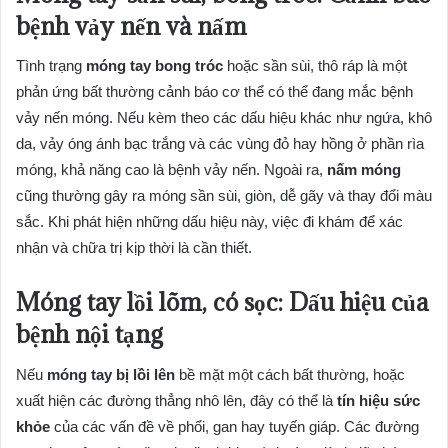
bệnh vảy nến và nấm
Tình trạng
móng tay bong tróc
hoặc sần sùi, thô ráp là một
phản ứng bất thường cảnh báo cơ thể có thể đang mắc bệnh
vảy nến móng. Nếu kèm theo các dấu hiệu khác như ngứa, khô
da, vảy óng ánh bạc trắng và các vùng đỏ hay hồng ở phần rìa
móng, khả năng cao là bệnh vảy nến. Ngoài ra,
nấm móng
cũng thường gây ra móng sần sùi, giòn, dễ gãy và thay đổi màu
sắc. Khi phát hiện những dấu hiệu này, việc đi khám để xác
nhận và chữa trị kịp thời là cần thiết.
Móng tay lồi lõm, có sọc: Dấu hiệu của
bệnh nội tạng
Nếu
móng tay bị lồi lên
bề mặt một cách bất thường, hoặc
xuất hiện các đường thẳng nhô lên, đây có thể là
tín hiệu sức
khỏe
của các vấn đề về phổi, gan hay tuyến giáp. Các đường