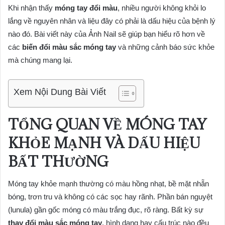
Khi nhận thấy
móng tay đổi màu
, nhiều người không khỏi lo
lắng về nguyên nhân và liệu đây có phải là dấu hiệu của bệnh lý
nào đó. Bài viết này của Ảnh Nail sẽ giúp bạn hiểu rõ hơn về
các
biến đổi màu sắc móng tay
và những cảnh báo sức khỏe
mà chúng mang lại.
Xem Nội Dung Bài Viết
TỔNG QUAN VỀ MÓNG TAY
KHỎE MẠNH VÀ DẤU HIỆU
BẤT THƯỜNG
Móng tay khỏe mạnh thường có màu hồng nhạt, bề mặt nhẵn
bóng, trơn tru và không có các sọc hay rãnh. Phần bán nguyệt
(lunula) gần gốc móng có màu trắng đục, rõ ràng. Bất kỳ sự
thay đổi màu sắc móng tay
, hình dạng hay cấu trúc nào đều