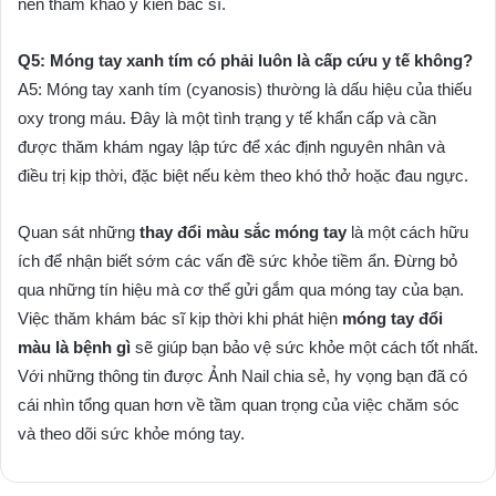
nên tham khảo ý kiến bác sĩ.
Q5: Móng tay xanh tím có phải luôn là cấp cứu y tế không?
A5: Móng tay xanh tím (cyanosis) thường là dấu hiệu của thiếu
oxy trong máu. Đây là một tình trạng y tế khẩn cấp và cần
được thăm khám ngay lập tức để xác định nguyên nhân và
điều trị kịp thời, đặc biệt nếu kèm theo khó thở hoặc đau ngực.
Quan sát những
thay đổi màu sắc móng tay
là một cách hữu
ích để nhận biết sớm các vấn đề sức khỏe tiềm ẩn. Đừng bỏ
qua những tín hiệu mà cơ thể gửi gắm qua móng tay của bạn.
Việc thăm khám bác sĩ kịp thời khi phát hiện
móng tay đổi
màu là bệnh gì
sẽ giúp bạn bảo vệ sức khỏe một cách tốt nhất.
Với những thông tin được Ảnh Nail chia sẻ, hy vọng bạn đã có
cái nhìn tổng quan hơn về tầm quan trọng của việc chăm sóc
và theo dõi sức khỏe móng tay.