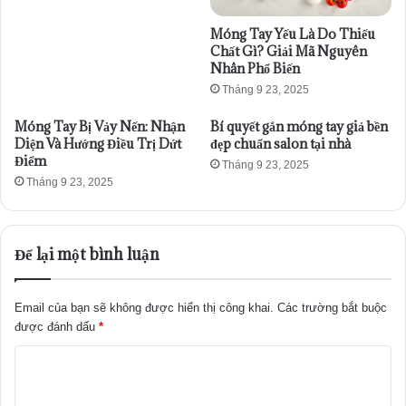
Móng Tay Yếu Là Do Thiếu
Chất Gì? Giải Mã Nguyên
Nhân Phổ Biến
Tháng 9 23, 2025
Móng Tay Bị Vảy Nến: Nhận
Bí quyết gắn móng tay giả bền
Diện Và Hướng Điều Trị Dứt
đẹp chuẩn salon tại nhà
Điểm
Tháng 9 23, 2025
Tháng 9 23, 2025
Để lại một bình luận
Email của bạn sẽ không được hiển thị công khai.
Các trường bắt buộc
được đánh dấu
*
B
ì