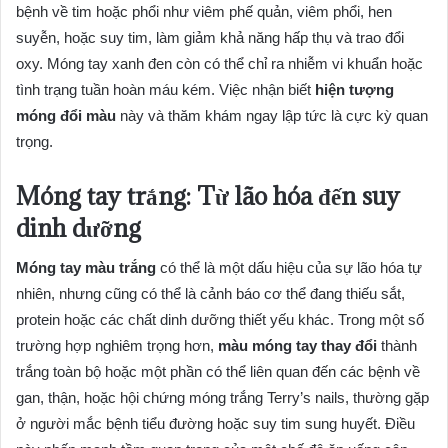
bệnh về tim hoặc phổi như viêm phế quản, viêm phổi, hen
suyễn, hoặc suy tim, làm giảm khả năng hấp thụ và trao đổi
oxy. Móng tay xanh đen còn có thể chỉ ra nhiễm vi khuẩn hoặc
tình trạng tuần hoàn máu kém. Việc nhận biết
hiện tượng
móng đổi màu
này và thăm khám ngay lập tức là cực kỳ quan
trọng.
Móng tay trắng: Từ lão hóa đến suy
dinh dưỡng
Móng tay màu trắng
có thể là một dấu hiệu của sự lão hóa tự
nhiên, nhưng cũng có thể là cảnh báo cơ thể đang thiếu sắt,
protein hoặc các chất dinh dưỡng thiết yếu khác. Trong một số
trường hợp nghiêm trọng hơn,
màu móng tay thay đổi
thành
trắng toàn bộ hoặc một phần có thể liên quan đến các bệnh về
gan, thận, hoặc hội chứng móng trắng Terry’s nails, thường gặp
ở người mắc bệnh tiểu đường hoặc suy tim sung huyết. Điều