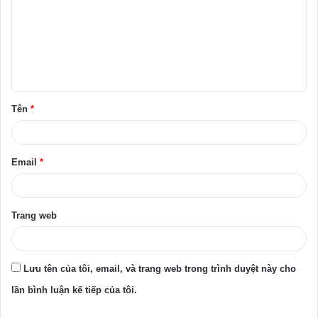
n
h
l
u
ậ
Tên
*
n
*
Email
*
Trang web
Lưu tên của tôi, email, và trang web trong trình duyệt này cho
lần bình luận kế tiếp của tôi.