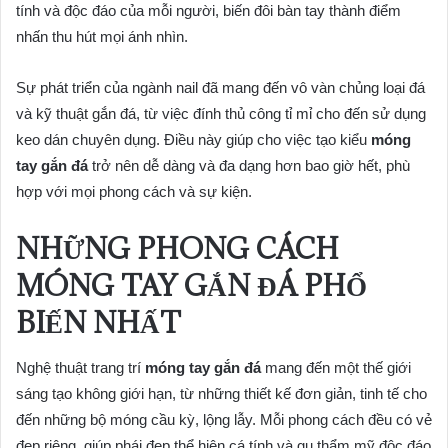
tính và độc đáo của mỗi người, biến đôi bàn tay thành điểm
nhấn thu hút mọi ánh nhìn.
Sự phát triển của ngành nail đã mang đến vô vàn chủng loại đá
và kỹ thuật gắn đá, từ việc đính thủ công tỉ mỉ cho đến sử dụng
keo dán chuyên dụng. Điều này giúp cho việc tạo kiểu
móng
tay gắn đá
trở nên dễ dàng và đa dạng hơn bao giờ hết, phù
hợp với mọi phong cách và sự kiện.
NHỮNG PHONG CÁCH
MÓNG TAY GẮN ĐÁ PHỔ
BIẾN NHẤT
Nghệ thuật trang trí
móng tay gắn đá
mang đến một thế giới
sáng tạo không giới hạn, từ những thiết kế đơn giản, tinh tế cho
đến những bộ móng cầu kỳ, lộng lẫy. Mỗi phong cách đều có vẻ
đẹp riêng, giúp phái đẹp thể hiện cá tính và gu thẩm mỹ độc đáo