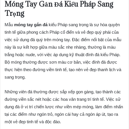
Móng Tay Gắn Đá Kiểu Pháp Sang
Trọng
Mẫu
móng tay gắn đá
kiểu Pháp sang trọng là sự hòa quyện
tinh tế giữa phong cách Pháp cổ điển và vẻ đẹp quý phái của
việc sử dụng đá quý trên móng tay. Đặc điểm nổi bật của mẫu
này là sự kết hợp giữa màu sắc nhẹ nhàng, thường là màu
trắng hoặc nude, với việc áp dụng kỹ thuật đính đá kiểu Pháp.
Bộ móng thường được sơn màu cơ bản, việc đính đá được
thực hiện theo đường viền tinh tế, tạo nên vẻ đẹp thanh lịch và
sang trọng.
Những viên đá thường được sắp xếp gọn gàng, tạo thành các
đường viền sắc nét hoặc các hoa văn trang trí tinh tế. Việc sử
dụng đá ở vị trí chiến lược như viền mép móng, làm điểm nhấn
tại các điểm như ngón trỏ, ngón cái hay cả ngón áp út, tạo ra
một vẻ đẹp tinh tế và độc đáo.