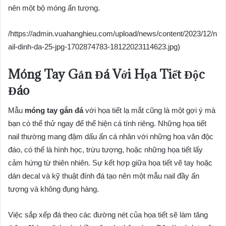
nên một bộ móng ấn tượng.
/https://admin.vuahanghieu.com/upload/news/content/2023/12/n
ail-dinh-da-25-jpg-1702874783-18122023114623.jpg)
Móng Tay Gắn Đá Với Họa Tiết Độc
Đáo
Mẫu
móng tay gắn đá
với họa tiết lạ mắt cũng là một gợi ý mà
bạn có thể thử ngay để thể hiện cá tính riêng. Những họa tiết
nail thường mang đậm dấu ấn cá nhân với những hoa văn độc
đáo, có thể là hình học, trừu tượng, hoặc những họa tiết lấy
cảm hứng từ thiên nhiên. Sự kết hợp giữa họa tiết vẽ tay hoặc
dán decal và kỹ thuật đính đá tạo nên một mẫu nail đầy ấn
tượng và không đụng hàng.
Việc sắp xếp đá theo các đường nét của họa tiết sẽ làm tăng