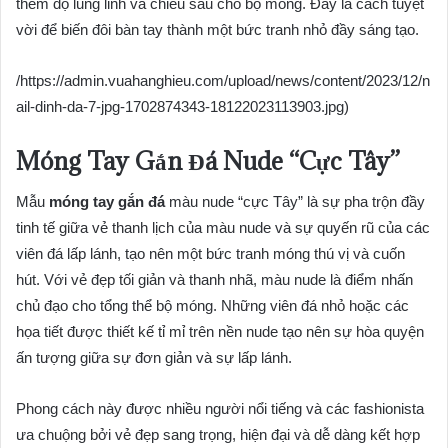
thêm độ lung linh và chiều sâu cho bộ móng. Đây là cách tuyệt
vời để biến đôi bàn tay thành một bức tranh nhỏ đầy sáng tạo.
/https://admin.vuahanghieu.com/upload/news/content/2023/12/n
ail-dinh-da-7-jpg-1702874343-18122023113903.jpg)
Móng Tay Gắn Đá Nude “Cực Tây”
Mẫu
móng tay gắn đá
màu nude “cực Tây” là sự pha trộn đầy
tinh tế giữa vẻ thanh lịch của màu nude và sự quyến rũ của các
viên đá lấp lánh, tạo nên một bức tranh móng thú vị và cuốn
hút. Với vẻ đẹp tối giản và thanh nhã, màu nude là điểm nhấn
chủ đạo cho tổng thể bộ móng. Những viên đá nhỏ hoặc các
họa tiết được thiết kế tỉ mỉ trên nền nude tạo nên sự hòa quyện
ấn tượng giữa sự đơn giản và sự lấp lánh.
Phong cách này được nhiều người nổi tiếng và các fashionista
ưa chuộng bởi vẻ đẹp sang trọng, hiện đại và dễ dàng kết hợp