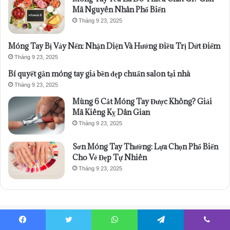
Mã Nguyên Nhân Phổ Biến
Tháng 9 23, 2025
Móng Tay Bị Vảy Nến: Nhận Diện Và Hướng Điều Trị Dứt Điểm
Tháng 9 23, 2025
Bí quyết gắn móng tay giả bền đẹp chuẩn salon tại nhà
Tháng 9 23, 2025
Mùng 6 Cắt Móng Tay Được Không? Giải
Mã Kiêng Kỵ Dân Gian
Tháng 9 23, 2025
Sơn Móng Tay Thường: Lựa Chọn Phổ Biến
Cho Vẻ Đẹp Tự Nhiên
Tháng 9 23, 2025
Nail Đẹp (anhnail.net) – Khám phá những mẫu nail đẹp, móng xinh dành
Facebook
Twitter
WhatsApp
Telegram
Viber