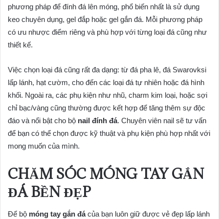
phương pháp để đính đá lên móng, phổ biến nhất là sử dụng
keo chuyên dụng, gel đắp hoặc gel gắn đá. Mỗi phương pháp
có ưu nhược điểm riêng và phù hợp với từng loại đá cũng như
thiết kế.
Việc chọn loại đá cũng rất đa dạng: từ đá pha lê, đá Swarovksi
lấp lánh, hạt cườm, cho đến các loại đá tự nhiên hoặc đá hình
khối. Ngoài ra, các phụ kiện như nhũ, charm kim loại, hoặc sợi
chỉ bạc/vàng cũng thường được kết hợp để tăng thêm sự độc
đáo và nổi bật cho bộ
nail đính đá
. Chuyên viên nail sẽ tư vấn
để bạn có thể chọn được kỹ thuật và phụ kiện phù hợp nhất với
mong muốn của mình.
CHĂM SÓC MÓNG TAY GẮN
ĐÁ BỀN ĐẸP
Để bộ
móng tay gắn đá
của bạn luôn giữ được vẻ đẹp lấp lánh