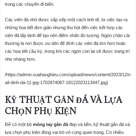
trong các chuyến đi biển.
Các viên đá nhỏ được sắp xếp một cách tinh tế, từ việc tạo ra
những họa tiết đơn giản nhưng thu hút đến việc kết hợp các
viên đá lấp lánh để tạo nên điểm nhấn ấn tượng. Ngón chân cái
thường là nơi được ưu tiên để đính các viên đá lớn hơn hoặc
các họa tiết cầu kỳ, trong khi các ngón còn lại sẽ được trang trí
nhẹ nhàng hơn.
/https://admin.vuahanghieu.com/upload/news/content/2023/12/n
ail-dinh-da-11-jpg-1702874087-18122023113447.jpg)
KỸ THUẬT GẮN ĐÁ VÀ LỰA
CHỌN PHỤ KIỆN
Để có một bộ
móng tay gắn đá
đẹp và bền, kỹ thuật gắn đá và
lựa chọn phụ kiện đóng vai trò vô cùng quan trọng. Có nhiều