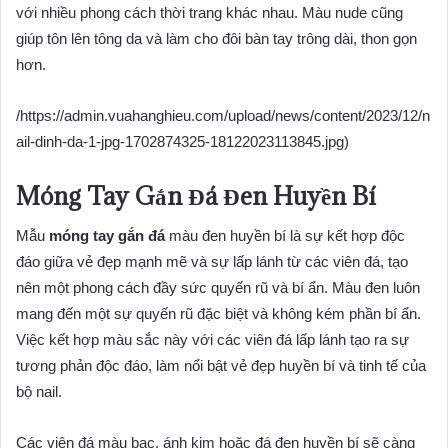
với nhiều phong cách thời trang khác nhau. Màu nude cũng
giúp tôn lên tông da và làm cho đôi bàn tay trông dài, thon gọn
hơn.
/https://admin.vuahanghieu.com/upload/news/content/2023/12/n
ail-dinh-da-1-jpg-1702874325-18122023113845.jpg)
Móng Tay Gắn Đá Đen Huyền Bí
Mẫu
móng tay gắn đá
màu đen huyền bí là sự kết hợp độc
đáo giữa vẻ đẹp mạnh mẽ và sự lấp lánh từ các viên đá, tạo
nên một phong cách đầy sức quyến rũ và bí ẩn. Màu đen luôn
mang đến một sự quyến rũ đặc biệt và không kém phần bí ẩn.
Việc kết hợp màu sắc này với các viên đá lấp lánh tạo ra sự
tương phản độc đáo, làm nổi bật vẻ đẹp huyền bí và tinh tế của
bộ nail.
Các viên đá màu bạc, ánh kim hoặc đá đen huyền bí sẽ càng