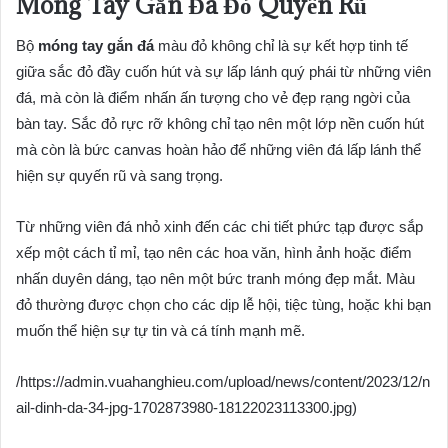
Móng Tay Gắn Đá Đỏ Quyến Rũ
Bộ
móng tay gắn đá
màu đỏ không chỉ là sự kết hợp tinh tế
giữa sắc đỏ đầy cuốn hút và sự lấp lánh quý phái từ những viên
đá, mà còn là điểm nhấn ấn tượng cho vẻ đẹp rạng ngời của
bàn tay. Sắc đỏ rực rỡ không chỉ tạo nên một lớp nền cuốn hút
mà còn là bức canvas hoàn hảo để những viên đá lấp lánh thể
hiện sự quyến rũ và sang trọng.
Từ những viên đá nhỏ xinh đến các chi tiết phức tạp được sắp
xếp một cách tỉ mỉ, tạo nên các hoa văn, hình ảnh hoặc điểm
nhấn duyên dáng, tạo nên một bức tranh móng đẹp mắt. Màu
đỏ thường được chọn cho các dịp lễ hội, tiệc tùng, hoặc khi bạn
muốn thể hiện sự tự tin và cá tính mạnh mẽ.
/https://admin.vuahanghieu.com/upload/news/content/2023/12/n
ail-dinh-da-34-jpg-1702873980-18122023113300.jpg)