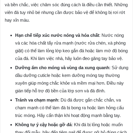
và bền chắc, việc chăm sóc đúng cách là điều cần thiết. Những
viên đá tuy nhỏ bé nhưng cần được bảo vệ để không bị rơi rớt
hay xỉn màu.
Hạn chế tiếp xúc nước nóng và hóa chất
: Nước nóng
và các hóa chất tẩy rửa mạnh (nước rửa chén, xà phòng
giặt) có thể làm lỏng lớp keo gắn đá hoặc làm mờ độ bóng
của đá. Khi làm việc nhà, hãy luôn đeo găng tay bảo vệ.
Dưỡng ẩm cho móng và vùng da xung quanh
: Sử dụng
dầu dưỡng cuticle hoặc kem dưỡng móng tay thường
xuyên giúp móng chắc khỏe và mềm mại hơn. Điều này
gián tiếp hỗ trợ độ bền của lớp sơn và đá đính.
Tránh va chạm mạnh
: Dù đá được gắn chắc chắn, va
chạm mạnh có thể làm đá bị bong ra hoặc làm hỏng cấu
trúc móng. Hãy cẩn thận khi hoạt động mạnh bằng tay.
Không tự ý cậy hoặc gỡ đá
: Khi đá bị lỏng hoặc muốn
thay đổi mẫu, hãy đến tiệm nail để được gỡ bỏ đúng cách,