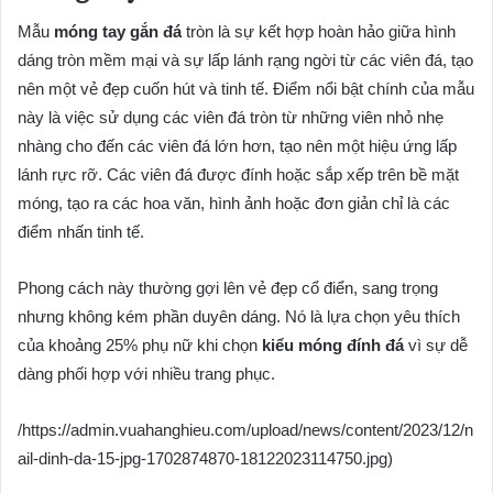
Mẫu
móng tay gắn đá
tròn là sự kết hợp hoàn hảo giữa hình
dáng tròn mềm mại và sự lấp lánh rạng ngời từ các viên đá, tạo
nên một vẻ đẹp cuốn hút và tinh tế. Điểm nổi bật chính của mẫu
này là việc sử dụng các viên đá tròn từ những viên nhỏ nhẹ
nhàng cho đến các viên đá lớn hơn, tạo nên một hiệu ứng lấp
lánh rực rỡ. Các viên đá được đính hoặc sắp xếp trên bề mặt
móng, tạo ra các hoa văn, hình ảnh hoặc đơn giản chỉ là các
điểm nhấn tinh tế.
Phong cách này thường gợi lên vẻ đẹp cổ điển, sang trọng
nhưng không kém phần duyên dáng. Nó là lựa chọn yêu thích
của khoảng 25% phụ nữ khi chọn
kiểu móng đính đá
vì sự dễ
dàng phối hợp với nhiều trang phục.
/https://admin.vuahanghieu.com/upload/news/content/2023/12/n
ail-dinh-da-15-jpg-1702874870-18122023114750.jpg)