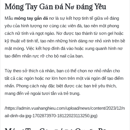
Móng Tay Gắn Đá Nơ Đáng Yêu
Mẫu
móng tay gắn đá
nơ là sự kết hợp tinh tế giữa vẻ đáng
yêu của hình tượng nơ cùng các viên đá, tạo nên một phong
cách nữ tính và ngọt ngào. Nơ được tạo thành từ sơn gel hoặc
kỹ thuật vẽ tinh tế, tạo nên những hình dáng nơ nhỏ xinh trên bề
mặt móng. Việc kết hợp đính đá vào hoặc xung quanh hình nơ
tạo điểm nhấn rực rỡ cho bộ nail của bạn.
Tùy theo sở thích cá nhân, bạn có thể chọn nơ nhỏ nhắn cho
tất cả các ngón hoặc nơ lớn hơn trên một vài ngón để tạo điểm
nhấn. Phong cách này đặc biệt được các bạn trẻ yêu thích,
mang đến vẻ ngoài tươi tắn và trẻ trung.
/https://admin.vuahanghieu.com/upload/news/content/2023/12/n
ail-dinh-da-jpg-1702873970-18122023113250.jpg)