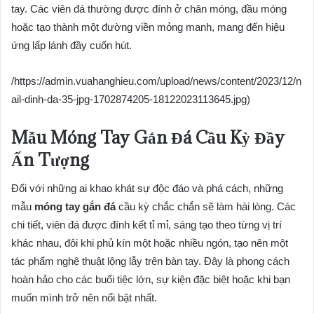
tay. Các viên đá thường được đính ở chân móng, đầu móng
hoặc tạo thành một đường viền mỏng manh, mang đến hiệu
ứng lấp lánh đầy cuốn hút.
/https://admin.vuahanghieu.com/upload/news/content/2023/12/n
ail-dinh-da-35-jpg-1702874205-18122023113645.jpg)
Mẫu Móng Tay Gắn Đá Cầu Kỳ Đầy
Ấn Tượng
Đối với những ai khao khát sự độc đáo và phá cách, những
mẫu
móng tay gắn đá
cầu kỳ chắc chắn sẽ làm hài lòng. Các
chi tiết, viên đá được đính kết tỉ mỉ, sáng tạo theo từng vị trí
khác nhau, đôi khi phủ kín một hoặc nhiều ngón, tạo nên một
tác phẩm nghệ thuật lộng lẫy trên bàn tay. Đây là phong cách
hoàn hảo cho các buổi tiệc lớn, sự kiện đặc biệt hoặc khi bạn
muốn mình trở nên nổi bật nhất.