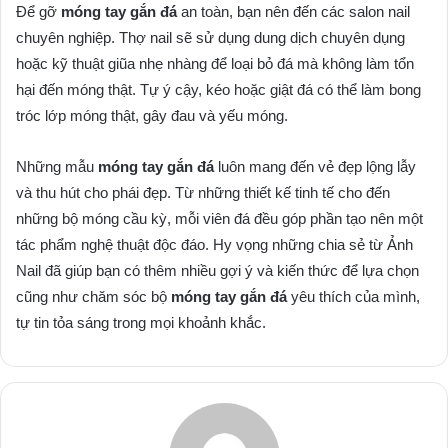
Để gỡ
móng tay gắn đá
an toàn, bạn nên đến các salon nail
chuyên nghiệp. Thợ nail sẽ sử dụng dung dịch chuyên dụng
hoặc kỹ thuật giũa nhẹ nhàng để loại bỏ đá mà không làm tổn
hại đến móng thật. Tự ý cậy, kéo hoặc giật đá có thể làm bong
tróc lớp móng thật, gây đau và yếu móng.
Những mẫu
móng tay gắn đá
luôn mang đến vẻ đẹp lộng lẫy
và thu hút cho phái đẹp. Từ những thiết kế tinh tế cho đến
những bộ móng cầu kỳ, mỗi viên đá đều góp phần tạo nên một
tác phẩm nghệ thuật độc đáo. Hy vọng những chia sẻ từ Ảnh
Nail đã giúp bạn có thêm nhiều gợi ý và kiến thức để lựa chọn
cũng như chăm sóc bộ
móng tay gắn đá
yêu thích của mình,
tự tin tỏa sáng trong mọi khoảnh khắc.