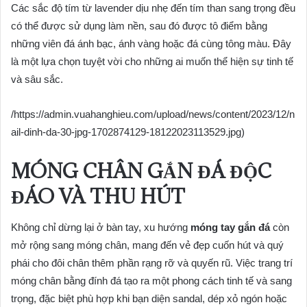
Các sắc độ tím từ lavender dịu nhẹ đến tím than sang trọng đều
có thể được sử dụng làm nền, sau đó được tô điểm bằng
những viên đá ánh bạc, ánh vàng hoặc đá cùng tông màu. Đây
là một lựa chọn tuyệt vời cho những ai muốn thể hiện sự tinh tế
và sâu sắc.
/https://admin.vuahanghieu.com/upload/news/content/2023/12/n
ail-dinh-da-30-jpg-1702874129-18122023113529.jpg)
MÓNG CHÂN GẮN ĐÁ ĐỘC
ĐÁO VÀ THU HÚT
Không chỉ dừng lại ở bàn tay, xu hướng
móng tay gắn đá
còn
mở rộng sang móng chân, mang đến vẻ đẹp cuốn hút và quý
phái cho đôi chân thêm phần rạng rỡ và quyến rũ. Việc trang trí
móng chân bằng đính đá tạo ra một phong cách tinh tế và sang
trọng, đặc biệt phù hợp khi bạn diện sandal, dép xỏ ngón hoặc