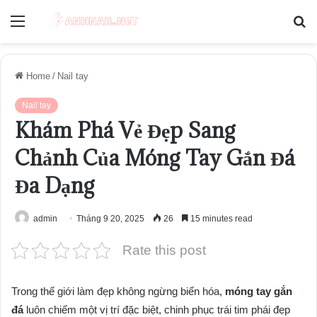
Menu
S
fo
Home
/
Nail tay
Nail tay
Khám Phá Vẻ Đẹp Sang
Chảnh Của Móng Tay Gắn Đá
Đa Dạng
admin
Tháng 9 20, 2025
26
15 minutes read
Rate this post
Trong thế giới làm đẹp không ngừng biến hóa,
móng tay gắn
đá
luôn chiếm một vị trí đặc biệt, chinh phục trái tim phái đẹp