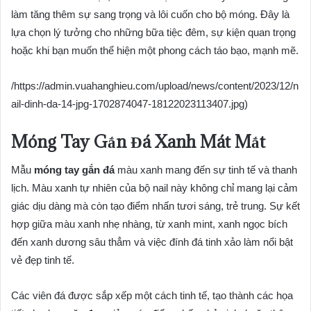
làm tăng thêm sự sang trọng và lôi cuốn cho bộ móng. Đây là
lựa chọn lý tưởng cho những bữa tiệc đêm, sự kiện quan trọng
hoặc khi bạn muốn thể hiện một phong cách táo bạo, mạnh mẽ.
/https://admin.vuahanghieu.com/upload/news/content/2023/12/n
ail-dinh-da-14-jpg-1702874047-18122023113407.jpg)
Móng Tay Gắn Đá Xanh Mát Mắt
Mẫu
móng tay gắn đá
màu xanh mang đến sự tinh tế và thanh
lịch. Màu xanh tự nhiên của bộ nail này không chỉ mang lại cảm
giác dịu dàng mà còn tạo điểm nhấn tươi sáng, trẻ trung. Sự kết
hợp giữa màu xanh nhẹ nhàng, từ xanh mint, xanh ngọc bích
đến xanh dương sâu thẳm và việc đính đá tinh xảo làm nổi bật
vẻ đẹp tinh tế.
Các viên đá được sắp xếp một cách tinh tế, tạo thành các họa