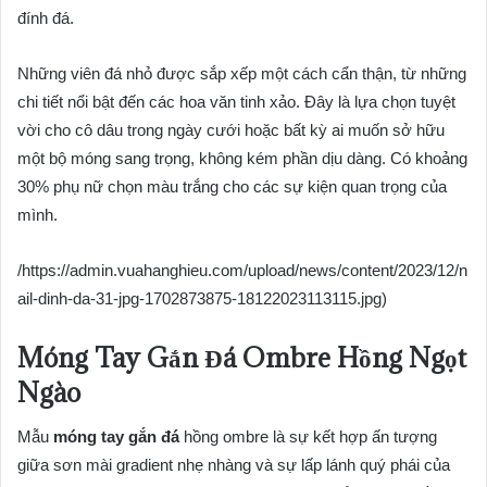
đính đá.
Những viên đá nhỏ được sắp xếp một cách cẩn thận, từ những
chi tiết nổi bật đến các hoa văn tinh xảo. Đây là lựa chọn tuyệt
vời cho cô dâu trong ngày cưới hoặc bất kỳ ai muốn sở hữu
một bộ móng sang trọng, không kém phần dịu dàng. Có khoảng
30% phụ nữ chọn màu trắng cho các sự kiện quan trọng của
mình.
/https://admin.vuahanghieu.com/upload/news/content/2023/12/n
ail-dinh-da-31-jpg-1702873875-18122023113115.jpg)
Móng Tay Gắn Đá Ombre Hồng Ngọt
Ngào
Mẫu
móng tay gắn đá
hồng ombre là sự kết hợp ấn tượng
giữa sơn mài gradient nhẹ nhàng và sự lấp lánh quý phái của