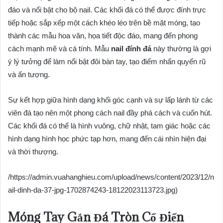
đáo và nổi bật cho bộ nail. Các khối đá có thể được đính trực
tiếp hoặc sắp xếp một cách khéo léo trên bề mặt móng, tạo
thành các mẫu hoa văn, họa tiết độc đáo, mang đến phong
cách mạnh mẽ và cá tính. Mẫu
nail đính đá
này thường là gợi
ý lý tưởng để làm nổi bật đôi bàn tay, tạo điểm nhấn quyến rũ
và ấn tượng.
Sự kết hợp giữa hình dạng khối góc cạnh và sự lấp lánh từ các
viên đá tạo nên một phong cách nail đầy phá cách và cuốn hút.
Các khối đá có thể là hình vuông, chữ nhật, tam giác hoặc các
hình dạng hình học phức tạp hơn, mang đến cái nhìn hiện đại
và thời thượng.
/https://admin.vuahanghieu.com/upload/news/content/2023/12/n
ail-dinh-da-37-jpg-1702874243-18122023113723.jpg)
Móng Tay Gắn Đá Tròn Cổ Điển