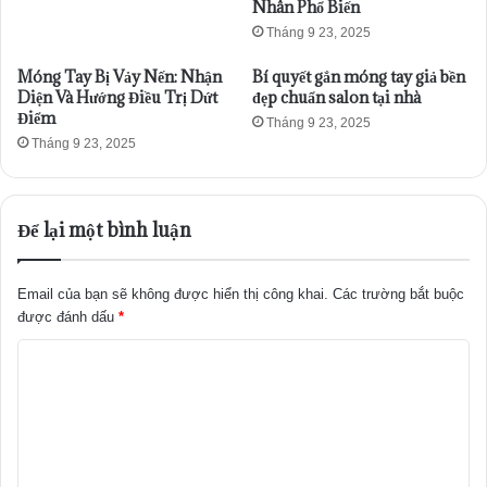
Nhân Phổ Biến
Tháng 9 23, 2025
Móng Tay Bị Vảy Nến: Nhận
Bí quyết gắn móng tay giả bền
Diện Và Hướng Điều Trị Dứt
đẹp chuẩn salon tại nhà
Điểm
Tháng 9 23, 2025
Tháng 9 23, 2025
Để lại một bình luận
Email của bạn sẽ không được hiển thị công khai.
Các trường bắt buộc
được đánh dấu
*
B
ì
n
h
l