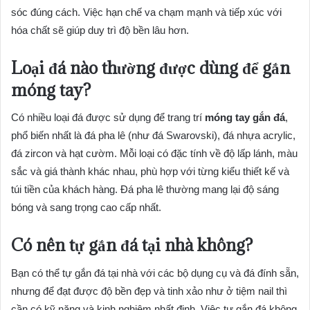
sóc đúng cách. Việc hạn chế va chạm mạnh và tiếp xúc với
hóa chất sẽ giúp duy trì độ bền lâu hơn.
Loại đá nào thường được dùng để gắn
móng tay?
Có nhiều loại đá được sử dụng để trang trí
móng tay gắn đá
,
phổ biến nhất là đá pha lê (như đá Swarovski), đá nhựa acrylic,
đá zircon và hạt cườm. Mỗi loại có đặc tính về độ lấp lánh, màu
sắc và giá thành khác nhau, phù hợp với từng kiểu thiết kế và
túi tiền của khách hàng. Đá pha lê thường mang lại độ sáng
bóng và sang trọng cao cấp nhất.
Có nên tự gắn đá tại nhà không?
Bạn có thể tự gắn đá tại nhà với các bộ dụng cụ và đá đính sẵn,
nhưng để đạt được độ bền đẹp và tinh xảo như ở tiệm nail thì
cần có kỹ năng và kinh nghiệm nhất định. Việc tự gắn đá không