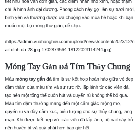
tiết như hoa văn đơn giản, các điểm nhấn nhỏ xinh, hoặc thậm
chí là hình ảnh đại dương. Phong cách này gợi lên sự tươi mới,
bình yên và thường được ưa chuộng vào mùa hè hoặc khi bạn
muốn một bộ móng thư giãn, dễ chịu.
/https://admin.vuahanghieu.com/upload/news/content/2023/12/n
ail-dinh-da-28-jpg-1702874564-18122023114244.jpg)
Móng Tay Gắn Đá Tím Thủy Chung
Mẫu
móng tay gắn đá
tím là sự kết hợp hoàn hảo giữa vẻ đẹp
đậm thắm của màu tím và sự rực rỡ, lấp lánh từ các viên đá,
tạo nên một tổng thể cuốn hút và quyến rũ không thể bỏ qua.
Màu tím đậm thường mang đến một cảm giác mộng mơ,
quyến rũ và đầy cảm xúc, biểu tượng cho sự thủy chung, lãng
mạn. Khi được kết hợp với các viên đá lấp lánh, bộ nail này trở
nên huyền bí và quý phái hơn bao giờ hết.