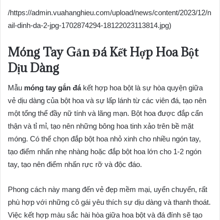
/https://admin.vuahanghieu.com/upload/news/content/2023/12/n
ail-dinh-da-2-jpg-1702874294-18122023113814.jpg)
Móng Tay Gắn Đá Kết Hợp Hoa Bột
Dịu Dàng
Mẫu
móng tay gắn đá
kết hợp hoa bột là sự hòa quyện giữa
vẻ dịu dàng của bột hoa và sự lấp lánh từ các viên đá, tạo nên
một tổng thể đầy nữ tính và lãng mạn. Bột hoa được đắp cẩn
thận và tỉ mỉ, tạo nên những bông hoa tinh xảo trên bề mặt
móng. Có thể chọn đắp bột hoa nhỏ xinh cho nhiều ngón tay,
tạo điểm nhấn nhẹ nhàng hoặc đắp bột hoa lớn cho 1-2 ngón
tay, tạo nên điểm nhấn rực rỡ và độc đáo.
Phong cách này mang đến vẻ đẹp mềm mại, uyển chuyển, rất
phù hợp với những cô gái yêu thích sự dịu dàng và thanh thoát.
Việc kết hợp màu sắc hài hòa giữa hoa bột và đá đính sẽ tạo