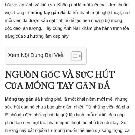
bởi vẻ lấp lánh và kiêu sa. Không chỉ là một kiểu nail đơn thuần,
việc trang trí
móng tay gắn đá
đã trở thành một nghệ thuật, nơi
mỗi viên đá được sắp đặt tinh tế để tạo nên những bộ móng
độc đáo, ấn tượng. Hãy cùng Ảnh Nail khám phá hành trình tỏa
sáng của xu hướng làm đẹp này.
Xem Nội Dung Bài Viết
NGUỒN GỐC VÀ SỨC HÚT
CỦA MÓNG TAY GẮN ĐÁ
Móng tay gắn đá
không phải là một khái niệm mới mẻ, nhưng
sức hút của nó chưa bao giờ giảm nhiệt. Từ những viên đá pha
lê nhỏ xíu đến những hạt đá quý lấp lánh, mỗi chi tiết đều góp
phần tạo nên một tác phẩm nghệ thuật thu nhỏ trên đôi tay. Xu
hướng này bắt nguồn từ mong muốn thể hiện sự sang trọng, cá