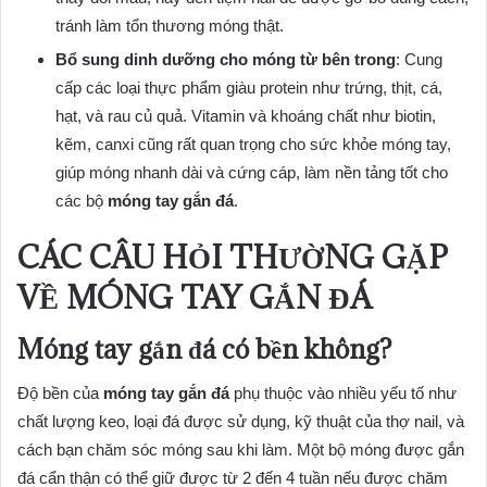
tránh làm tổn thương móng thật.
Bổ sung dinh dưỡng cho móng từ bên trong
: Cung
cấp các loại thực phẩm giàu protein như trứng, thịt, cá,
hạt, và rau củ quả. Vitamin và khoáng chất như biotin,
kẽm, canxi cũng rất quan trọng cho sức khỏe móng tay,
giúp móng nhanh dài và cứng cáp, làm nền tảng tốt cho
các bộ
móng tay gắn đá
.
CÁC CÂU HỎI THƯỜNG GẶP
VỀ MÓNG TAY GẮN ĐÁ
Móng tay gắn đá có bền không?
Độ bền của
móng tay gắn đá
phụ thuộc vào nhiều yếu tố như
chất lượng keo, loại đá được sử dụng, kỹ thuật của thợ nail, và
cách bạn chăm sóc móng sau khi làm. Một bộ móng được gắn
đá cẩn thận có thể giữ được từ 2 đến 4 tuần nếu được chăm