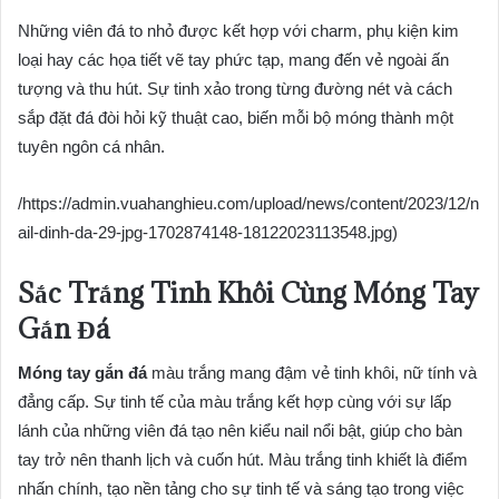
Những viên đá to nhỏ được kết hợp với charm, phụ kiện kim
loại hay các họa tiết vẽ tay phức tạp, mang đến vẻ ngoài ấn
tượng và thu hút. Sự tinh xảo trong từng đường nét và cách
sắp đặt đá đòi hỏi kỹ thuật cao, biến mỗi bộ móng thành một
tuyên ngôn cá nhân.
/https://admin.vuahanghieu.com/upload/news/content/2023/12/n
ail-dinh-da-29-jpg-1702874148-18122023113548.jpg)
Sắc Trắng Tinh Khôi Cùng Móng Tay
Gắn Đá
Móng tay gắn đá
màu trắng mang đậm vẻ tinh khôi, nữ tính và
đẳng cấp. Sự tinh tế của màu trắng kết hợp cùng với sự lấp
lánh của những viên đá tạo nên kiểu nail nổi bật, giúp cho bàn
tay trở nên thanh lịch và cuốn hút. Màu trắng tinh khiết là điểm
nhấn chính, tạo nền tảng cho sự tinh tế và sáng tạo trong việc