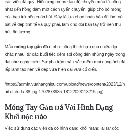
các viên đá quý. Hiệu ứng ombre tạo độ chuyển màu từ hồng
nhạt đến hồng đậm một cách uyển chuyển, giúp cho bộ móng
của bạn trở nên cuốn hút. Đây là lựa chọn hoàn hảo để làm nổi
bật vẻ đẹp tinh tế và quý phái, làm cho đôi bàn tay trở nên thu
hút, ấn tượng.
Mẫu
móng tay gắn đá
ombre hồng thích hợp cho nhiều dịp
khác nhau, từ các buổi tiệc đêm sôi động đến những ngày trọng
đại như ngày cưới. Sự pha trộn màu sắc mềm mại cùng ánh đá
lấp lánh tạo nên vẻ đẹp vừa hiện đại vừa cổ điển.
/https://admin.vuahanghieu.com/upload/news/content/2023/12/n
ail-dinh-da-38-jpg-1702873935-18122023113215.jpg)
Móng Tay Gắn Đá Với Hình Dạng
Khối Độc Đáo
Việc sử dụng các viên đá có hình dạng khối mang lại sự độc