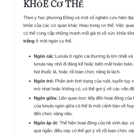
KHỎE CƠ THỂ
Theo y học phương Đông và một số nghiên cứu hiện đại, 
khỏe của các cơ quan khác nhau trong cơ thể. Việc quan
có thể cung cấp những manh mối giá trị về sức khỏe tổng
trắng
ở một ngón cụ thể.
Ngón cái:
Lunula ở ngón cái thường là lớn nhất và d
lunula này nhỏ đi đáng kể hoặc biến mất hoàn toàn, 
hút thuốc lá, hoặc rối loạn chức năng lá lách.
Ngón trỏ:
Phản ánh tình trạng của ruột, tuyến tụy v
mờ nhạt hoặc không có, có thể gợi ý về các vấn đề
Ngón giữa:
Liên quan trực tiếp đến hoạt động của
của lunula ngón giữa có thể là một cảnh báo về huy
đến chức năng não.
Ngón áp út:
Thể hiện hoạt động của hệ sinh dục và
quá ngắn, điều này có thể gợi ý về rối loạn chức n