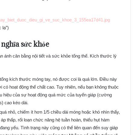
tay_biet_duoc_dieu_gi_ve_suc_khoe_3_155ea17d41.jpg
 lạ”)
 nghĩa sức khỏe
n ánh cân bằng nội tiết và sức khỏe tổng thể. Kích thước lý
tổng kích thước móng tay, nó được coi là quá lớn. Điều này
 có hoạt động thể chất cao. Tuy nhiên, nếu bạn không thuộc
dấu hiệu của sự hoạt động quá mức của tuyến giáp (cường
s) cao kéo dài.
quá nhỏ, chiếm ít hơn 1/5 chiều dài móng hoặc khó nhìn thấy,
 áp thấp, rối loạn chức năng hệ tuần hoàn, thiếu hụt hàm
đang yếu. Tình trạng này cũng có thể liên quan đến suy giáp