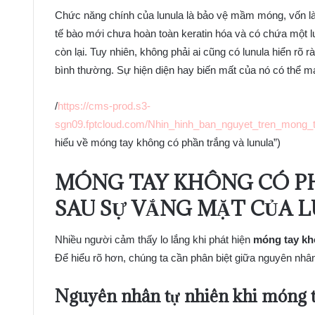
Chức năng chính của lunula là bảo vệ mầm móng, vốn là 
tế bào mới chưa hoàn toàn keratin hóa và có chứa một 
còn lại. Tuy nhiên, không phải ai cũng có lunula hiển rõ 
bình thường. Sự hiện diện hay biến mất của nó có thể ma
/
https://cms-prod.s3-
sgn09.fptcloud.com/Nhin_hinh_ban_nguyet_tren_mong_
hiểu về móng tay không có phần trắng và lunula”)
MÓNG TAY KHÔNG CÓ P
SAU SỰ VẮNG MẶT CỦA 
Nhiều người cảm thấy lo lắng khi phát hiện
móng tay kh
Để hiểu rõ hơn, chúng ta cần phân biệt giữa nguyên nhân
Nguyên nhân tự nhiên khi móng t