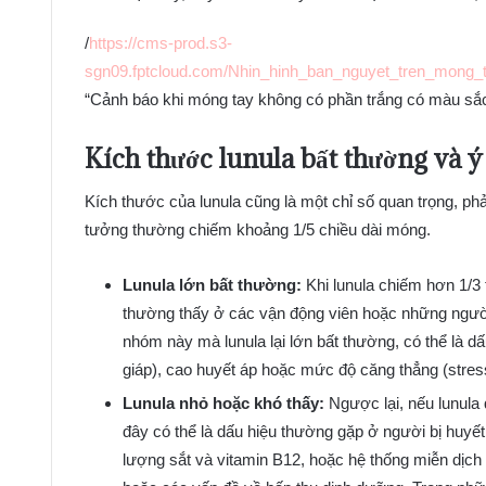
/
https://cms-prod.s3-
sgn09.fptcloud.com/Nhin_hinh_ban_nguyet_tren_mong_
“Cảnh báo khi móng tay không có phần trắng có màu sắc
Kích thước lunula bất thường và ý
Kích thước của lunula cũng là một chỉ số quan trọng, phả
tưởng thường chiếm khoảng 1/5 chiều dài móng.
Lunula lớn bất thường:
Khi lunula chiếm hơn 1/3 
thường thấy ở các vận động viên hoặc những người
nhóm này mà lunula lại lớn bất thường, có thể là 
giáp), cao huyết áp hoặc mức độ căng thẳng (stres
Lunula nhỏ hoặc khó thấy:
Ngược lại, nếu lunula 
đây có thể là dấu hiệu thường gặp ở người bị huyết
lượng sắt và vitamin B12, hoặc hệ thống miễn dịch 