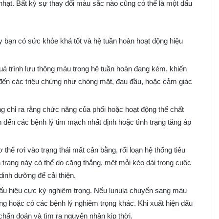
nhạt. Bất kỳ sự thay đổi màu sắc nào cũng có thể là một dấu
 bạn có sức khỏe khá tốt và hệ tuần hoàn hoạt động hiệu
uá trình lưu thông máu trong hệ tuần hoàn đang kém, khiến
 đến các triệu chứng như chóng mặt, đau đầu, hoặc cảm giác
 chỉ ra rằng chức năng của phổi hoặc hoạt động thể chất
 đến các bệnh lý tim mạch nhất định hoặc tình trạng tăng áp
hể rơi vào trạng thái mất cân bằng, rối loạn hệ thống tiêu
 trạng này có thể do căng thẳng, mệt mỏi kéo dài trong cuộc
dinh dưỡng để cải thiện.
dấu hiệu cực kỳ nghiêm trọng. Nếu lunula chuyển sang màu
ng hoặc có các bệnh lý nghiêm trọng khác. Khi xuất hiện dấu
hẩn đoán và tìm ra nguyên nhân kịp thời.