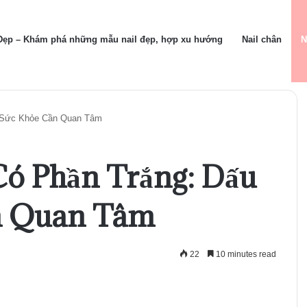
 Đẹp – Khám phá những mẫu nail đẹp, hợp xu hướng
Nail chân
N
u Sức Khỏe Cần Quan Tâm
ó Phần Trắng: Dấu
n Quan Tâm
22
10 minutes read