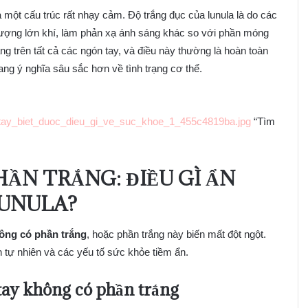
một cấu trúc rất nhạy cảm. Độ trắng đục của lunula là do các
lượng lớn khí, làm phản xạ ánh sáng khác so với phần móng
ràng trên tất cả các ngón tay, và điều này thường là hoàn toàn
ng ý nghĩa sâu sắc hơn về tình trạng cơ thể.
tay_biet_duoc_dieu_gi_ve_suc_khoe_1_455c4819ba.jpg
“Tìm
HẦN TRẮNG
: ĐIỀU GÌ ẨN
LUNULA?
ông có phần trắng
, hoặc phần trắng này biến mất đột ngột.
 tự nhiên và các yếu tố sức khỏe tiềm ẩn.
ay không có phần trắng