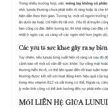
Trong nhiều trường hợp, việc
móng tay không có phần 
nhỏ, lunula thường chưa phát triển rõ ràng hoặc bị che 
hiện dần theo thời gian. Tương tự, một số người trưởng t
ẩn dưới da hoặc chỉ hiển thị rất mờ. Yếu tố di truyền cũn
bạn cũng có đặc điểm tương tự, thì khả năng cao đây chỉ
nhất ở ngón cái, và càng về các ngón nhỏ hơn (ngón út),
Các yếu tố sức khỏe gây ra sự bi
Tuy nhiên, nếu lunula từng xuất hiện rõ ràng và sau đó đ
cảnh báo về một số vấn đề sức khỏe. Sự vắng mặt hoặc 
thường hiển thị rõ, có thể liên quan đến rối loạn tuần ho
thường được kết nối với hoạt động kém hiệu quả của tuy
trọng như vitamin B12 và sắt trong cơ thể. Ngoài ra, că
lý mãn tính cũng có thể ảnh hưởng đến sự phát triển của 
MỐI LIÊN HỆ GIỮA LUNU