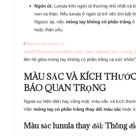
Ngón út:
Lunula trên ngón út thường nhỏ nhất và kh
non và thận. Nếu lunula ở ngón út trở nên lớn bất
Ngược lại, việc
móng tay không có phần trắng
ở 
hoặc thận yếu.
/
https://cms-prod.s3-
sgn09.fptcloud.com/Nhin_hinh_ban_nguyet_tren_mong_
liên hệ giữa móng tay không có phần trắng và sức khỏe”
MÀU SẮC VÀ KÍCH THƯỚ
BÁO QUAN TRỌNG
Ngoài sự hiện diện hay vắng mặt, màu sắc và kích thước
Việc
móng tay có phần trắng thay đổi màu sắc
hoặc kí
Màu sắc lunula thay đổi: Thông điệ