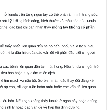
mỗi lunula trên từng ngón tay có thể phản ánh tình trạng sức
 sát kỹ lưỡng hình dáng, kích thước và màu sắc của lunula
 thể, đặc biệt khi bạn nhận thấy
móng tay không có phần
ễ thấy nhất, liên quan đến hệ hô hấp (phổi) và lá lách. Nếu
có thể là dấu hiệu của các vấn đề về phổi, đặc biệt ở người
à các bệnh liên quan đến tai, mũi, họng. Nếu lunula ở ngón trỏ
 tiêu hóa hoặc suy giảm miễn dịch.
 hệ tim mạch và não bộ. Sự biến mất hoặc thay đổi đáng kể
ết áp cao, rối loạn tuần hoàn máu hoặc các vấn đề liên quan
 tiêu hóa. Nếu bạn không thấy lunula ở ngón này hoặc chúng
ăng sinh lý hoặc các vấn đề về hấp thụ dinh dưỡng.