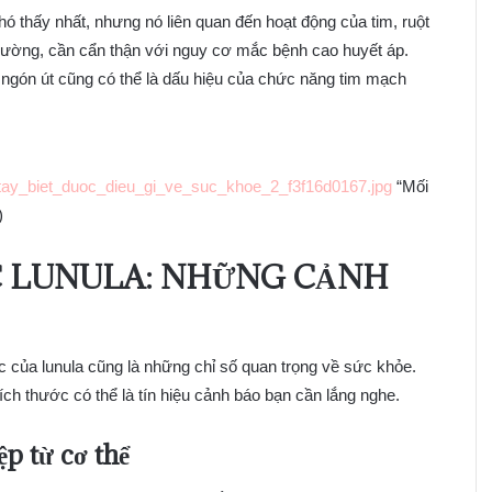
ó thấy nhất, nhưng nó liên quan đến hoạt động của tim, ruột
 thường, cần cẩn thận với nguy cơ mắc bệnh cao huyết áp.
ngón út cũng có thể là dấu hiệu của chức năng tim mạch
tay_biet_duoc_dieu_gi_ve_suc_khoe_2_f3f16d0167.jpg
“Mối
)
C LUNULA: NHỮNG CẢNH
 của lunula cũng là những chỉ số quan trọng về sức khỏe.
ch thước có thể là tín hiệu cảnh báo bạn cần lắng nghe.
p từ cơ thể