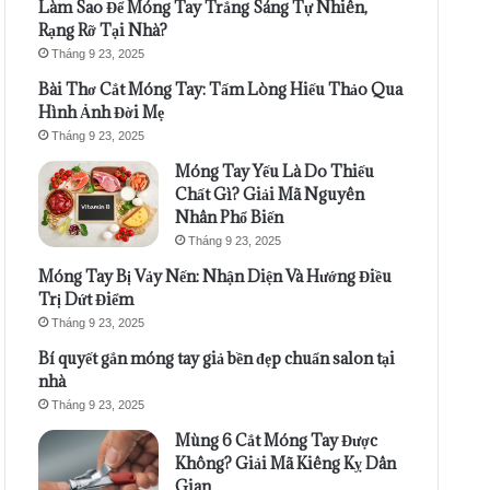
Làm Sao Để Móng Tay Trắng Sáng Tự Nhiên,
Rạng Rỡ Tại Nhà?
Tháng 9 23, 2025
Bài Thơ Cắt Móng Tay: Tấm Lòng Hiếu Thảo Qua
Hình Ảnh Đời Mẹ
Tháng 9 23, 2025
Móng Tay Yếu Là Do Thiếu
Chất Gì? Giải Mã Nguyên
Nhân Phổ Biến
Tháng 9 23, 2025
Móng Tay Bị Vảy Nến: Nhận Diện Và Hướng Điều
Trị Dứt Điểm
Tháng 9 23, 2025
Bí quyết gắn móng tay giả bền đẹp chuẩn salon tại
nhà
Tháng 9 23, 2025
Mùng 6 Cắt Móng Tay Được
Không? Giải Mã Kiêng Kỵ Dân
Gian