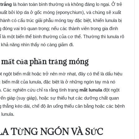
trắng
là hoàn toàn bình thường và không đáng lo ngại. Ở trẻ
khuất bởi lớp da ở gốc móng (eponychium), và chúng sẽ xuất
hành có cấu trúc giải phẫu móng tay đặc biệt, khiến lunula bị
g đóng vai trò quan trọng; nếu các thành viên trong gia đình
 là một biến thể bình thường của cơ thể. Thường thì lunula rõ
 khả năng nhìn thấy nó càng giảm đi.
ến mất của phần trắng móng
ột ngột biến mất hoặc trở nên mờ nhạt, đây có thể là dấu hiệu
biến mất của lunula, đặc biệt là ở những ngón tay mà nó
àn. Các nghiên cứu chỉ ra rằng tình trạng
mất lunula
đột ngột
ến giáp (suy giáp), hoặc sự thiếu hụt các dưỡng chất quan
ng thẳng kéo dài, chế độ ăn uống thiếu cân bằng hoặc các bệnh
lunula.
LA TỪNG NGÓN VÀ SỨC