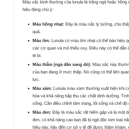
Màu sắc bình thường của lunula là trắng ngà hoặc hồng 
hiệu đáng chú ý:
Màu hồng nhạt:
Đây là màu sắc lý tưởng, cho thấy
quả.
Màu tím:
Lunula có màu tím nhạt có thể báo hiệu q
các cơ quan và mô thiếu oxy. Điều này có thể dẫn
tê bì.
Màu thẫm (ngả dần sang đỏ):
Màu sắc này thường
của bạn đang ở mức thấp. Nó cũng có thể liên quan
lực.
Màu xám:
Lunula màu xám thường xuất hiện khi cơ t
hóa và khả năng hấp thụ các chất dinh dưỡng. Tình
sống. Cần điều chỉnh tâm trạng, lối sống và chế độ 
Màu đen:
Đây là màu sắc rất hiếm gặp và là một 
đen, có khả năng cao bạn đã bị ngộ độc kim loại nặ
hiệu này, hãy đến cơ sở y tế để được thăm khám, c