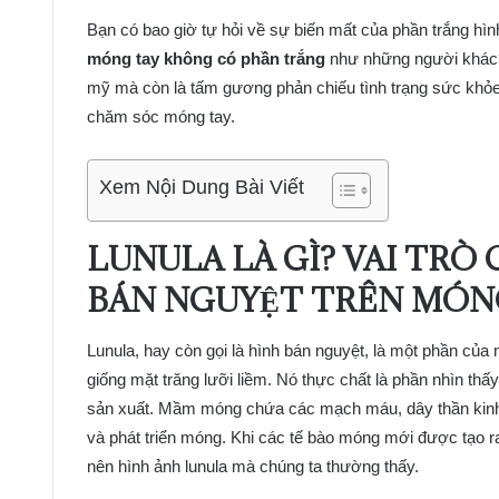
Bạn có bao giờ tự hỏi về sự biến mất của phần trắng hìn
móng tay không có phần trắng
như những người khác? 
mỹ mà còn là tấm gương phản chiếu tình trạng sức khỏe.
chăm sóc móng tay.
Xem Nội Dung Bài Viết
LUNULA LÀ GÌ? VAI TRÒ
BÁN NGUYỆT TRÊN MÓN
Lunula, hay còn gọi là hình bán nguyệt, là một phần củ
giống mặt trăng lưỡi liềm. Nó thực chất là phần nhìn 
sản xuất. Mầm móng chứa các mạch máu, dây thần kinh và
và phát triển móng. Khi các tế bào móng mới được tạo r
nên hình ảnh lunula mà chúng ta thường thấy.