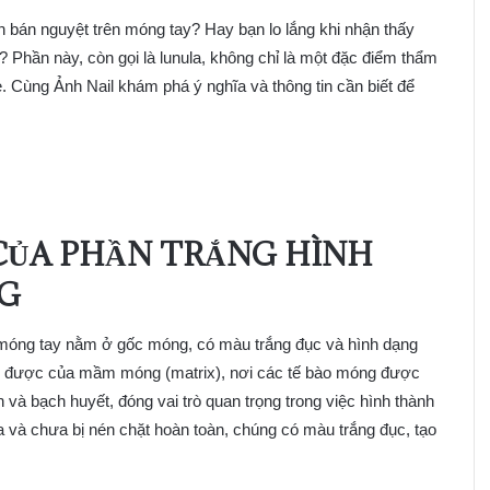
h bán nguyệt trên móng tay? Hay bạn lo lắng khi nhận thấy
Phần này, còn gọi là lunula, không chỉ là một đặc điểm thẩm
 Cùng Ảnh Nail khám phá ý nghĩa và thông tin cần biết để
 CỦA PHẦN TRẮNG HÌNH
G
a móng tay nằm ở gốc móng, có màu trắng đục và hình dạng
thấy được của mầm móng (matrix), nơi các tế bào móng được
 bạch huyết, đóng vai trò quan trọng trong việc hình thành
a và chưa bị nén chặt hoàn toàn, chúng có màu trắng đục, tạo