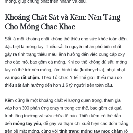
móng, giúp chúng phát triển nhanh và đều.
Khoáng Chất Sắt và Kẽm: Nền Tảng
Cho Móng Chắc Khỏe
Sắt là một khoáng chất không thể thiếu cho sức khỏe toàn diện,
đặc biệt là móng tay. Thiếu sắt là nguyên nhân phổ biến nhất
gây ra tình trạng thiếu máu, ảnh hưởng đến việc cung cấp oxy
cho các mô, bao gồm cả móng. Khi cơ thể không đủ sắt, móng
tay có thể trở nên mỏng, lõm hình thìa (koilonychia), nhợt nhạt
và
mọc rất chậm
. Theo Tổ chức Y tế Thế giới, thiếu máu do
thiếu sắt ảnh hưởng đến hơn 1.6 tỷ người trên toàn cầu.
Kẽm cũng là một khoáng chất vi lượng quan trọng, tham gia
vào hơn 300 phản ứng enzym trong cơ thể, bao gồm cả quá
trình tăng trưởng và sửa chữa tế bào. Thiếu kẽm có thể dẫn
đến
móng tay yếu
, dễ gãy và thậm chí xuất hiện các đốm trắng
trên bề mặt móng, cùng với
tình trạng móng tay mọc chậm
rõ