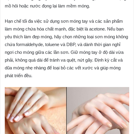
mồ hôi hoặc nước đọng lại làm mềm móng.
Hạn chế tối đa việc sử dụng sơn móng tay và các sản phẩm
làm móng chứa hóa chất mạnh, đặc biệt là acetone. Nếu bạn
yêu thích làm đẹp móng, hãy chọn những loại sơn móng không
chứa formaldehyde, toluene và DBP, và dành thời gian nghỉ
ngơi cho móng giữa các lần sơn. Giữ móng tay ở độ dài vừa
phải, không quá dài để tránh va quệt, nứt gãy. Định kỳ cắt và
dũa móng nhẹ nhàng để loại bỏ các vết xước và giúp móng
phát triển đều.