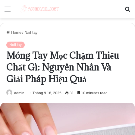
Menu
S
fo
Home
/
Nail tay
Nail tay
Móng Tay Mọc Chậm Thiếu
Chất Gì: Nguyên Nhân Và
Giải Pháp Hiệu Quả
admin
Tháng 9 18, 2025
31
10 minutes read