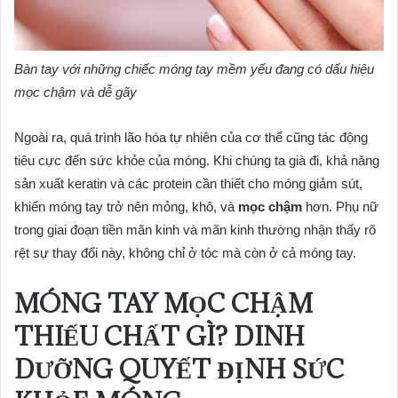
Bàn tay với những chiếc móng tay mềm yếu đang có dấu hiệu
mọc chậm và dễ gãy
Ngoài ra, quá trình lão hóa tự nhiên của cơ thể cũng tác động
tiêu cực đến sức khỏe của móng. Khi chúng ta già đi, khả năng
sản xuất keratin và các protein cần thiết cho móng giảm sút,
khiến móng tay trở nên mỏng, khô, và
mọc chậm
hơn. Phụ nữ
trong giai đoạn tiền mãn kinh và mãn kinh thường nhận thấy rõ
rệt sự thay đổi này, không chỉ ở tóc mà còn ở cả móng tay.
MÓNG TAY MỌC CHẬM
THIẾU CHẤT GÌ? DINH
DƯỠNG QUYẾT ĐỊNH SỨC