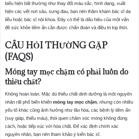
biểu hiện bất thường như thay đổi màu sắc, hình dạng, xuất
hiện các vết nứt sâu, sưng đau, bạn nên thăm khám bác sĩ da
liễu hoặc bác sĩ nội khoa. Đây có thể là dấu hiệu của một vấn
đề sức khỏe tiềm ẩn cần được chẩn đoán và điều trị kịp thời.
CÂU HỎI THƯỜNG GẶP
(FAQS)
Móng tay mọc chậm có phải luôn do
thiếu chất?
Không hoàn toàn. Mặc dù thiếu chất dinh dưỡng là một nguyên
nhân rất phổ biến khiến
móng tay mọc chậm
, nhưng còn nhiều
yếu tố khác cũng ảnh hưởng như lão hóa, các bệnh lý tiềm ẩn
(suy giáp, thiếu máu), thói quen chăm sóc móng không đúng
cách, hoặc tiếp xúc với hóa chất. Để xác định chính xác
nguyên nhân, bạn nên tham khảo ý kiến bác sĩ.