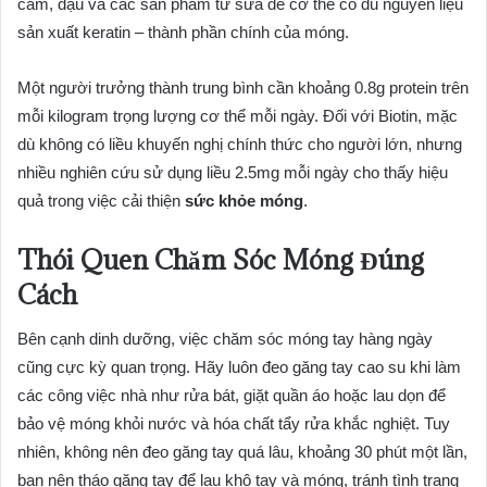
cầm, đậu và các sản phẩm từ sữa để cơ thể có đủ nguyên liệu
sản xuất keratin – thành phần chính của móng.
Một người trưởng thành trung bình cần khoảng 0.8g protein trên
mỗi kilogram trọng lượng cơ thể mỗi ngày. Đối với Biotin, mặc
dù không có liều khuyến nghị chính thức cho người lớn, nhưng
nhiều nghiên cứu sử dụng liều 2.5mg mỗi ngày cho thấy hiệu
quả trong việc cải thiện
sức khỏe móng
.
Thói Quen Chăm Sóc Móng Đúng
Cách
Bên cạnh dinh dưỡng, việc chăm sóc móng tay hàng ngày
cũng cực kỳ quan trọng. Hãy luôn đeo găng tay cao su khi làm
các công việc nhà như rửa bát, giặt quần áo hoặc lau dọn để
bảo vệ móng khỏi nước và hóa chất tẩy rửa khắc nghiệt. Tuy
nhiên, không nên đeo găng tay quá lâu, khoảng 30 phút một lần,
bạn nên tháo găng tay để lau khô tay và móng, tránh tình trạng