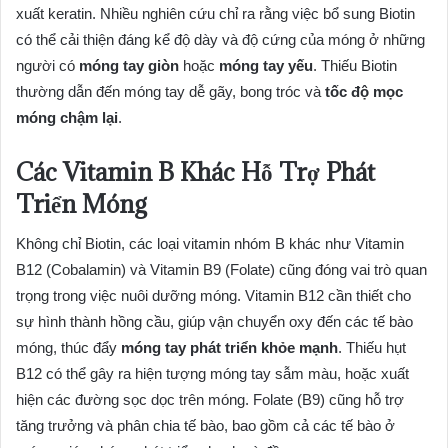
xuất keratin. Nhiều nghiên cứu chỉ ra rằng việc bổ sung Biotin
có thể cải thiện đáng kể độ dày và độ cứng của móng ở những
người có
móng tay giòn
hoặc
móng tay yếu
. Thiếu Biotin
thường dẫn đến móng tay dễ gãy, bong tróc và
tốc độ mọc
móng chậm lại
.
Các Vitamin B Khác Hỗ Trợ Phát
Triển Móng
Không chỉ Biotin, các loại vitamin nhóm B khác như Vitamin
B12 (Cobalamin) và Vitamin B9 (Folate) cũng đóng vai trò quan
trọng trong việc nuôi dưỡng móng. Vitamin B12 cần thiết cho
sự hình thành hồng cầu, giúp vận chuyển oxy đến các tế bào
móng, thúc đẩy
móng tay phát triển khỏe mạnh
. Thiếu hụt
B12 có thể gây ra hiện tượng móng tay sẫm màu, hoặc xuất
hiện các đường sọc dọc trên móng. Folate (B9) cũng hỗ trợ
tăng trưởng và phân chia tế bào, bao gồm cả các tế bào ở