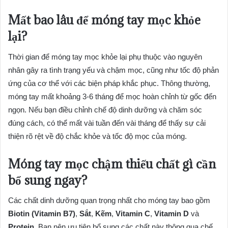
Mất bao lâu để móng tay mọc khỏe
lại?
Thời gian để móng tay mọc khỏe lại phụ thuộc vào nguyên
nhân gây ra tình trạng yếu và chậm mọc, cũng như tốc độ phản
ứng của cơ thể với các biện pháp khắc phục. Thông thường,
móng tay mất khoảng 3-6 tháng để mọc hoàn chỉnh từ gốc đến
ngọn. Nếu bạn điều chỉnh chế độ dinh dưỡng và chăm sóc
đúng cách, có thể mất vài tuần đến vài tháng để thấy sự cải
thiện rõ rệt về độ chắc khỏe và tốc độ mọc của móng.
Móng tay mọc chậm thiếu chất gì cần
bổ sung ngay?
Các chất dinh dưỡng quan trọng nhất cho móng tay bao gồm
Biotin (Vitamin B7)
,
Sắt
,
Kẽm
,
Vitamin C
,
Vitamin D
và
Protein
. Bạn nên ưu tiên bổ sung các chất này thông qua chế