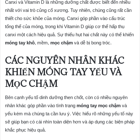
Canxi và Vitamin D là những dưỡng chất được biết đến nhiều
nhất với vai trò củng cố xương. Tuy nhiên, chúng cũng rất cần
thiết cho sức khỏe của móng. Canxi góp phần vào cấu trúc
tổng thể của móng, trong khi Vitamin D giúp cơ thể hấp thụ
canxi một cách hiệu quả. Sự thiếu hụt hai chất này có thể khiến
móng tay khô
, mềm,
mọc chậm
và dễ bị bong tróc.
CÁC NGUYÊN NHÂN KHÁC
KHIẾN MÓNG TAY YẾU VÀ
MỌC CHẬM
Bên cạnh yếu tố dinh dưỡng then chốt, còn có nhiều nguyên
nhân khác góp phần vào tình trạng
móng tay mọc chậm
và
yếu kém mà chúng ta cần lưu ý. Việc hiểu rõ những yếu tố này
sẽ giúp bạn có cái nhìn toàn diện hơn và áp dụng các biện pháp
khắc phục hiệu quả.