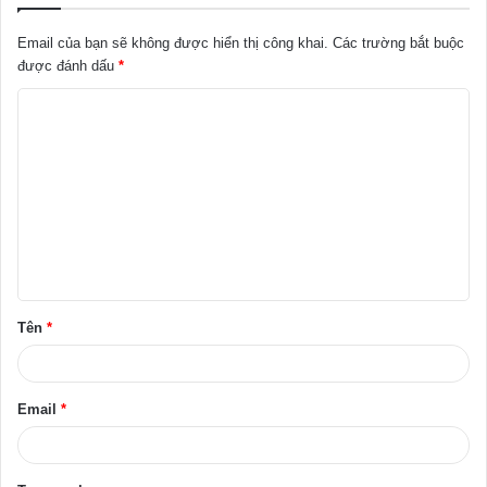
Email của bạn sẽ không được hiển thị công khai.
Các trường bắt buộc
được đánh dấu
*
B
ì
n
h
l
u
ậ
Tên
*
n
*
Email
*