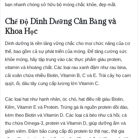
bạn nhanh chóng sở hữu bộ móng chắc khỏe, đẹp mắt.
Chế Độ Dinh Dưỡng Cân Bằng và
Khoa Học
Dinh dưỡng là nền tảng vững chắc cho mọi chức năng của cơ
thể, bao gồm cả sự phát triển của móng. Để tăng cường sức
khỏe móng, hãy tập trung vào các thực phẩm giàu protein,
vitamin và khoáng chất. Các loại rau xanh đậm như rau bina,
cải xoăn chứa nhiều Biotin, Vitamin B, C và E. Trái cây họ cam
quýt, ổi, dâu tây cung cấp lượng lớn Vitamin C.
Các loại hạt như hạnh nhân, óc chó, hạt điều rất giàu Biotin,
Kẽm, Vitamin E và Protein. Trứng gà là nguồn protein dồi dào,
kèm theo Biotin và Vitamin D. Các loại cá béo như cá hồi, cá
thu chứa Omega-3, protein và Vitamin D, giúp dưỡng ẩm và
giảm viêm. Đảm bảo cung cấp đủ protein từ thịt nạc, thịt gia