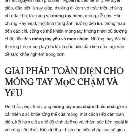
là một nguyên nhân phổ biến. Ngoài ra, các bệnh lý về tuyến
giáp, đặc biệt là suy giáp, thường đi kèm với các triệu chứng
như da khô, tóc rụng và
móng tay mềm
, mỏng, dễ gãy. Hội
chứng Raynaud, một tình trạng ảnh hưởng đến lưu thông máu
đến các chi, cũng có thể khiến móng tay không nhận đủ dưỡng
chất, dẫn đến
móng tay yếu
và
mọc chậm
. Những thay đổi bất
thường trên móng tay đôi khi là dấu hiệu đầu tiên của một vấn
đề sức khỏe nghiêm trọng hơn.
GIẢI PHÁP TOÀN DIỆN CHO
MÓNG TAY MỌC CHẬM VÀ
YẾU
Để khắc phục tình trạng
móng tay mọc chậm thiếu chất gì
và
cải thiện sức khỏe tổng thể của móng, một cách tiếp cận toàn
diện, kết hợp giữa chế độ dinh dưỡng và chăm sóc bên ngoài là
vô cùng cần thiết. Kiên trì thực hiện các biện pháp sau sẽ giúp