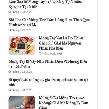
Làm Sao Để Móng Tay Trắng Sáng Tự Nhiên,
Rạng Rỡ Tại Nhà?
Tháng 9 23, 2025
Bài Thơ Cắt Móng Tay: Tấm Lòng Hiếu Thảo Qua
Hình Ảnh Đời Mẹ
Tháng 9 23, 2025
Móng Tay Yếu Là Do Thiếu
Chất Gì? Giải Mã Nguyên
Nhân Phổ Biến
Tháng 9 23, 2025
Móng Tay Bị Vảy Nến: Nhận Diện Và Hướng Điều
Trị Dứt Điểm
Tháng 9 23, 2025
Bí quyết gắn móng tay giả bền đẹp chuẩn salon tại
nhà
Tháng 9 23, 2025
Mùng 6 Cắt Móng Tay Được
Không? Giải Mã Kiêng Kỵ Dân
Gian