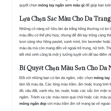
quyết chọn
móng tay ngắn sơn màu gì
để giúp bạn luô
Lựa Chọn Sắc Màu Cho Da Trắng
Những cô nàng sở hữu làn da trắng hồng thường có lợi 
màu đều có thể phù hợp, nhưng để đôi tay trông càng th
tươi sáng như hồng pastel, xanh mint, tím lavender hoặ
màu da mà còn mang đến vẻ ngoài trẻ trung, nữ tính. T
tiết nhỏ xinh cũng là một ý tưởng tuyệt vời để tạo điểm 
Bí Quyết Chọn Màu Sơn Cho Da
Đối với những bạn có làn da ngăm, việc chọn
móng tay
làm tối màu da. Các tông màu trầm, ấm hoặc trung tính t
đô, nâu đất, xanh rêu, be, nude, hoặc các sắc tím mận s
ngăm. Tránh xa các màu neon quá chói hoặc các màu pas
móng ngắn đẹp
với màu trầm ấm sẽ mang lại vẻ ngoài q