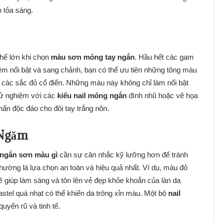
n tỏa sáng.
thế lớn khi chọn
màu sơn móng tay ngắn
. Hầu hết các gam
êm nổi bật và sang chảnh, bạn có thể ưu tiên những tông màu
c các sắc đỏ cổ điển. Những màu này không chỉ làm nổi bật
hử nghiệm với các
kiểu nail móng ngắn
đính nhũ hoặc vẽ họa
nhấn độc đáo cho đôi tay trắng nõn.
 Ngăm
 ngắn sơn màu gì
cần sự cân nhắc kỹ lưỡng hơn để tránh
hường là lựa chọn an toàn và hiệu quả nhất. Ví dụ, màu đỏ
ẽ giúp làm sáng và tôn lên vẻ đẹp khỏe khoắn của làn da
tel quá nhạt có thể khiến da trông xỉn màu. Một bộ
nail
uyến rũ và tinh tế.