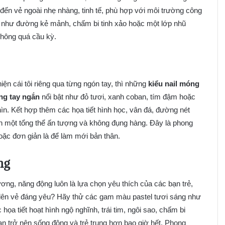
đến vẻ ngoài nhẹ nhàng, tinh tế, phù hợp với môi trường công
 như đường kẻ mảnh, chấm bi tinh xảo hoặc một lớp nhũ
hông quá cầu kỳ.
ện cái tôi riêng qua từng ngón tay, thì những
kiểu nail móng
g tay ngắn
nổi bật như đỏ tươi, xanh coban, tím đậm hoặc
ìn. Kết hợp thêm các họa tiết hình học, vân đá, đường nét
ên một tổng thể ấn tượng và không đụng hàng. Đây là phong
oặc đơn giản là để làm mới bản thân.
ng
ng, năng động luôn là lựa chọn yêu thích của các bạn trẻ,
 lên vẻ đáng yêu? Hãy thử các gam màu pastel tươi sáng như
ọa tiết hoạt hình ngộ nghĩnh, trái tim, ngôi sao, chấm bi
ạn trở nên sống động và trẻ trung hơn bao giờ hết. Phong