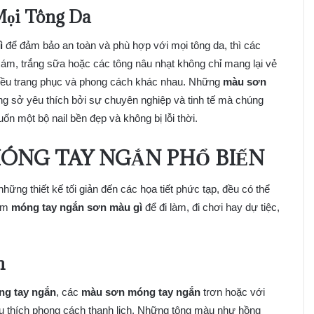
ọi Tông Da
ì
để đảm bảo an toàn và phù hợp với mọi tông da, thì các
xám, trắng sữa hoặc các tông nâu nhạt không chỉ mang lại vẻ
nhiều trang phục và phong cách khác nhau. Những
màu sơn
g sở yêu thích bởi sự chuyên nghiệp và tinh tế mà chúng
n một bộ nail bền đẹp và không bị lỗi thời.
ÓNG TAY NGẮN PHỔ BIẾN
hững thiết kế tối giản đến các họa tiết phức tạp, đều có thể
iếm
móng tay ngắn sơn màu gì
để đi làm, đi chơi hay dự tiệc,
h
g tay ngắn
, các
màu sơn móng tay ngắn
trơn hoặc với
êu thích phong cách thanh lịch. Những tông màu như hồng