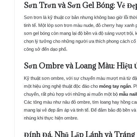
Sơn Trơn và Sơn Gel Bóng: Vẻ Đẹ
Sơn trơn là kỹ thuật cơ bản nhưng không bao giờ lỗi thờ
tinh tế. Một lớp sơn trơn màu nude, đỏ cherry hay xanh pa
sơn gel bóng còn mang lại độ bền và độ sáng vượt trội,
chọn lý tưởng cho những người ưa thích phong cách cổ
công sở đến dạo phố.
Sơn Ombre và Loang Màu: Hiệu 
Kỹ thuật sơn ombre, với sự chuyển màu mượt mà từ đậ
một hiệu ứng nghệ thuật độc đáo cho
móng tay ngắn
. 
chuyển, rất phù hợp với những ai muốn một bộ
mẫu nai
Các tông màu như nâu đỏ ombre, tím loang hay hồng cam
mang lại vẻ đẹp ấm áp và tinh tế. Để đảm bảo độ bền và 
nhúng khi thực hiện ombre.
Đính Đá, Nhũ Lấp Lánh và Trán