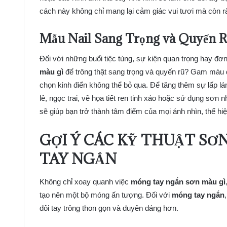
cách này không chỉ mang lại cảm giác vui tươi mà còn r
Mẫu Nail Sang Trọng và Quyến 
Đối với những buổi tiệc tùng, sự kiện quan trọng hay đơn
màu gì
để trông thật sang trọng và quyến rũ? Gam màu đ
chọn kinh điển không thể bỏ qua. Để tăng thêm sự lấp lá
lê, ngọc trai, vẽ họa tiết ren tinh xảo hoặc sử dụng sơn
sẽ giúp bạn trở thành tâm điểm của mọi ánh nhìn, thể hi
GỢI Ý CÁC KỸ THUẬT SƠ
TAY NGẮN
Không chỉ xoay quanh việc
móng tay ngắn sơn màu gì
tạo nên một bộ móng ấn tượng. Đối với
móng tay ngắn
đôi tay trông thon gọn và duyên dáng hơn.