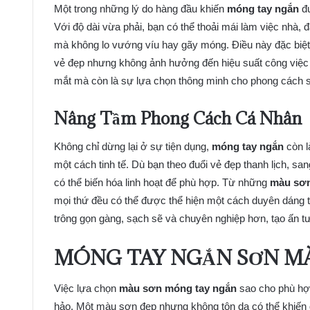
Một trong những lý do hàng đầu khiến
móng tay ngắn
đư
Với độ dài vừa phải, bạn có thể thoải mái làm việc nhà, 
mà không lo vướng víu hay gãy móng. Điều này đặc biệt
vẻ đẹp nhưng không ảnh hưởng đến hiệu suất công việc 
mắt mà còn là sự lựa chọn thông minh cho phong cách 
Nâng Tầm Phong Cách Cá Nhân
Không chỉ dừng lại ở sự tiện dụng,
móng tay ngắn
còn l
một cách tinh tế. Dù bạn theo đuổi vẻ đẹp thanh lịch, sa
có thể biến hóa linh hoạt để phù hợp. Từ những
màu sơn
mọi thứ đều có thể được thể hiện một cách duyên dáng 
trông gọn gàng, sạch sẽ và chuyên nghiệp hơn, tạo ấn t
MÓNG TAY NGẮN SƠN MÀ
Việc lựa chọn
màu sơn móng tay ngắn
sao cho phù hợp
hảo. Một màu sơn đẹp nhưng không tôn da có thể khiến đ