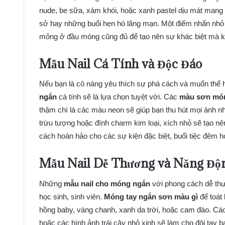
nude, be sữa, xám khói, hoặc xanh pastel dịu mát mang 
sở hay những buổi hẹn hò lãng mạn. Một điểm nhấn nhỏ
mỏng ở đầu móng cũng đủ để tạo nên sự khác biệt mà k
Mẫu Nail Cá Tính và Độc Đáo
Nếu bạn là cô nàng yêu thích sự phá cách và muốn thể hi
ngắn
cá tính sẽ là lựa chọn tuyệt vời. Các
màu sơn món
thậm chí là các màu neon sẽ giúp bạn thu hút mọi ánh nh
trừu tượng hoặc đính charm kim loại, xích nhỏ sẽ tạo n
cách hoàn hảo cho các sự kiện đặc biệt, buổi tiệc đêm h
Mẫu Nail Dễ Thương và Năng Độ
Những
mẫu nail cho móng ngắn
với phong cách dễ thươ
học sinh, sinh viên.
Móng tay ngắn sơn màu gì
để toát
hồng baby, vàng chanh, xanh da trời, hoặc cam đào. Các h
hoặc các hình ảnh trái cây nhỏ xinh sẽ làm cho đôi tay b