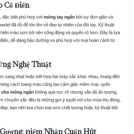
p Cổ Điển
i, đặc biệt phù hợp với
móng tay ngắn
bởi sự đơn giản và
stel đã đủ để tôn lên vẻ đẹp tự nhiên của đôi tay. Kỹ thuật
 khiến màu sơn trở nên sống động và quyến rũ hơn. Đây là lựa
 điển, dễ dàng bảo dưỡng và phù hợp với mọi hoàn cảnh từ
Ứng Nghệ Thuật
m sang nhạt hoặc kết hợp hai màu sắc khác nhau, mang đến
Phong cách loang màu cũng tạo cảm giác mềm mại, uyển
l cho móng ngắn
không quá rực rỡ nhưng vẫn đủ ấn tượng.
 chuyển sắc đều là những gợi ý tuyệt vời cho mùa thu đông,
đẹp, bạn nên lựa chọn loại sơn chất lượng hoặc kỹ thuật bột
g Gương: Điểm Nhấn Cuốn Hút