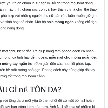
ợc yêu thích chính là sự tiện lợi tối đa trong mọi hoạt động.
đánh máy tính, chăm sóc con cái hay thậm chí là chơi thể thao
 phù hợp với những người phụ nữ bận rộn, luôn muốn giữ gìn
và sinh hoạt cá nhân. Một bộ
sơn móng ngắn
không chỉ đẹp
sống năng động.
à một “phụ kiện” đắc lực giúp nâng tầm phong cách cá nhân
ng trọng, cá tính hay dễ thương,
mẫu nail cho móng ngắn
đều
 móng tay ngắn
trơn đơn giản đến các họa tiết phức tạp,
trên bề mặt móng nhỏ gọn. Phong cách này cũng giúp đôi tay
ượng tốt trong mọi hoàn cảnh.
U GÌ ĐỂ TÔN DA?
 với tông da là một yếu tố then chốt để có một bộ nail hoàn
ôi tay bạn trông kém sắc hơn. Ảnh Nail sẽ chia sẻ những bí