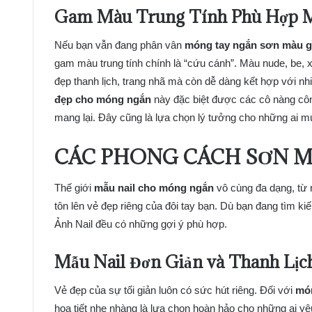
Gam Màu Trung Tính Phù Hợp M
Nếu bạn vẫn đang phân vân
móng tay ngắn sơn màu g
gam màu trung tính chính là “cứu cánh”. Màu nude, be, 
đẹp thanh lịch, trang nhã mà còn dễ dàng kết hợp với 
đẹp cho móng ngắn
này đặc biệt được các cô nàng côn
mang lại. Đây cũng là lựa chọn lý tưởng cho những ai muố
CÁC PHONG CÁCH SƠN M
Thế giới
mẫu nail cho móng ngắn
vô cùng đa dạng, từ n
tôn lên vẻ đẹp riêng của đôi tay bạn. Dù bạn đang tìm k
Ảnh Nail đều có những gợi ý phù hợp.
Mẫu Nail Đơn Giản và Thanh Lịc
Vẻ đẹp của sự tối giản luôn có sức hút riêng. Đối với
món
họa tiết nhẹ nhàng là lựa chọn hoàn hảo cho những ai y