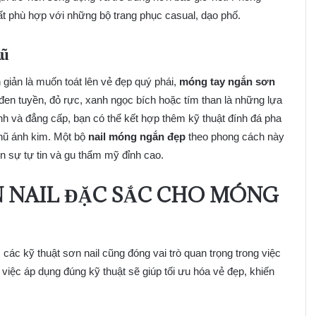
ất phù hợp với những bộ trang phục casual, dạo phố.
Rũ
 giản là muốn toát lên vẻ đẹp quý phái,
móng tay ngắn sơn
en tuyền, đỏ rực, xanh ngọc bích hoặc tím than là những lựa
nh và đẳng cấp, bạn có thể kết hợp thêm kỹ thuật đính đá pha
 nhũ ánh kim. Một bộ
nail móng ngắn đẹp
theo phong cách này
ện sự tự tin và gu thẩm mỹ đỉnh cao.
N NAIL ĐẶC SẮC CHO MÓNG
, các kỹ thuật sơn nail cũng đóng vai trò quan trọng trong việc
, việc áp dụng đúng kỹ thuật sẽ giúp tối ưu hóa vẻ đẹp, khiến