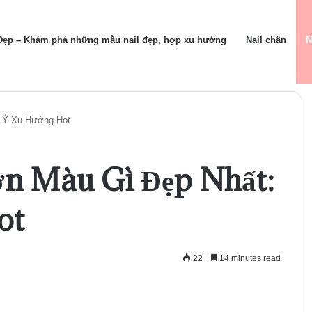
 Đẹp – Khám phá những mẫu nail đẹp, hợp xu hướng
Nail chân
N
 Ý Xu Hướng Hot
n Màu Gì Đẹp Nhất:
ot
22
14 minutes read