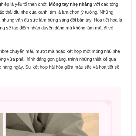
iệp là yếu tố then chốt.
Móng tay nhẹ nhàng
với các tông
c thái dịu nhẹ của xanh, tím là lựa chọn lý tưởng. Những
t nhưng vẫn đủ sức làm bừng sáng đôi bàn tay. Họa tiết hoa lá
óng sẽ tạo điểm nhấn duyên dáng mà không làm mất đi vẻ
u ombre chuyển màu mượt mà hoặc kết hợp một móng nhũ nhẹ
óng vừa phải, hình dáng gọn gàng, tránh những thiết kế quá
ệc hàng ngày. Sự kết hợp hài hòa giữa màu sắc và họa tiết sẽ