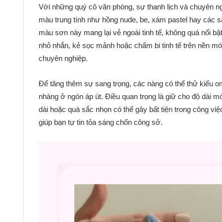
Với những quý cô văn phòng, sự thanh lịch và chuyên ngh
màu trung tính như hồng nude, be, xám pastel hay các sắ
màu sơn này mang lại vẻ ngoài tinh tế, không quá nổi bậ
nhỏ nhắn, kẻ sọc mảnh hoặc chấm bi tinh tế trên nền m
chuyên nghiệp.
Để tăng thêm sự sang trọng, các nàng có thể thử kiể
nhàng ở ngón áp út. Điều quan trọng là giữ cho độ dài m
dài hoặc quá sắc nhọn có thể gây bất tiện trong công vi
giúp bạn tự tin tỏa sáng chốn công sở.