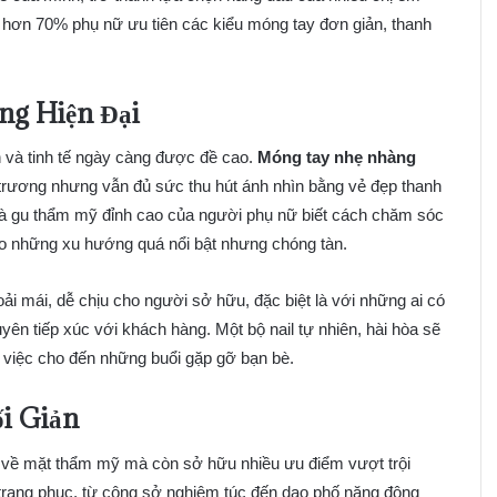
 hơn 70% phụ nữ ưu tiên các kiểu móng tay đơn giản, thanh
ng Hiện Đại
ản và tinh tế ngày càng được đề cao.
Móng tay nhẹ nhàng
ô trương nhưng vẫn đủ sức thu hút ánh nhìn bằng vẻ đẹp thanh
 và gu thẩm mỹ đỉnh cao của người phụ nữ biết cách chăm sóc
o những xu hướng quá nổi bật nhưng chóng tàn.
i mái, dễ chịu cho người sở hữu, đặc biệt là với những ai có
uyên tiếp xúc với khách hàng. Một bộ nail tự nhiên, hài hòa sẽ
ng việc cho đến những buổi gặp gỡ bạn bè.
i Giản
 về mặt thẩm mỹ mà còn sở hữu nhiều ưu điểm vượt trội
i trang phục, từ công sở nghiêm túc đến dạo phố năng động