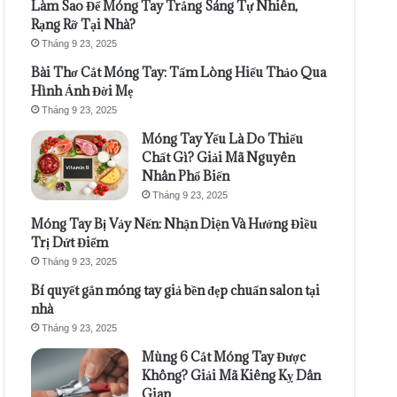
Làm Sao Để Móng Tay Trắng Sáng Tự Nhiên,
Rạng Rỡ Tại Nhà?
Tháng 9 23, 2025
Bài Thơ Cắt Móng Tay: Tấm Lòng Hiếu Thảo Qua
Hình Ảnh Đời Mẹ
Tháng 9 23, 2025
Móng Tay Yếu Là Do Thiếu
Chất Gì? Giải Mã Nguyên
Nhân Phổ Biến
Tháng 9 23, 2025
Móng Tay Bị Vảy Nến: Nhận Diện Và Hướng Điều
Trị Dứt Điểm
Tháng 9 23, 2025
Bí quyết gắn móng tay giả bền đẹp chuẩn salon tại
nhà
Tháng 9 23, 2025
Mùng 6 Cắt Móng Tay Được
Không? Giải Mã Kiêng Kỵ Dân
Gian