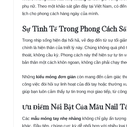
phụ nữ. Theo một khảo sát gần đây tại Việt Nam, có đến
lịch cho phong cách hàng ngày của mình.
Sự Tinh Tế Trong Phong Cách Số
Trong nhịp sống hiện đại hối hả, vẻ đẹp đến từ sự tối gi
chính là hiện thân của triết lý này. Chúng không quá ph
thoát, không cầu kỳ. Phong cách này thể hiện sự tự tin
bản thân một cách khôn ngoan, không cần phải chạy the
Những
kiểu móng đơn giản
còn mang đến cảm giác thoả
công việc đòi hỏi sự linh hoạt của đôi tay hoặc thường x
giúp bạn luôn cảm thấy tự tin trong mọi giao tiếp, từ cô
Ưu Điểm Nổi Bật Của Mẫu Nail Tố
Các
mẫu móng tay nhẹ nhàng
không chỉ gây ấn tượng
khác. Đầu tiên, chúng cực kỳ dễ phối hợp với nhiều loạ