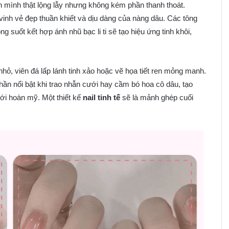
 mình thật lộng lẫy nhưng không kém phần thanh thoát.
vinh vẻ đẹp thuần khiết và dịu dàng của nàng dâu. Các tông
 suốt kết hợp ánh nhũ bạc li ti sẽ tạo hiệu ứng tinh khôi,
 nhỏ, viên đá lấp lánh tinh xảo hoặc vẽ họa tiết ren mỏng manh.
ần nổi bật khi trao nhẫn cưới hay cầm bó hoa cô dâu, tạo
i hoàn mỹ. Một thiết kế
nail tinh tế
sẽ là mảnh ghép cuối