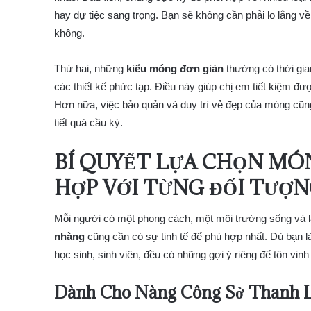
hay dự tiệc sang trọng. Bạn sẽ không cần phải lo lắng v
không.
Thứ hai, những
kiểu móng đơn giản
thường có thời gia
các thiết kế phức tạp. Điều này giúp chị em tiết kiệm đư
Hơn nữa, việc bảo quản và duy trì vẻ đẹp của móng cũng
tiết quá cầu kỳ.
BÍ QUYẾT LỰA CHỌN MÓ
HỢP VỚI TỪNG ĐỐI TƯỢ
Mỗi người có một phong cách, một môi trường sống và l
nhàng
cũng cần có sự tinh tế để phù hợp nhất. Dù bạn 
học sinh, sinh viên, đều có những gợi ý riêng để tôn vinh
Dành Cho Nàng Công Sở Thanh L