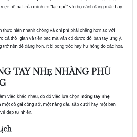
ề việc bộ nail của mình có “lạc quẻ” với bộ cánh đang mặc hay
n thực hiện nhanh chóng và chi phí phải chăng hơn so với
ợc cả thời gian và tiền bạc mà vẫn có được đôi bàn tay ưng ý.
 trở nên dễ dàng hơn, ít bị bong tróc hay hư hỏng do các họa
NG TAY NHẸ NHÀNG PHÙ
NG
àm việc khác nhau, do đó việc lựa chọn
móng tay nhẹ
là một cô gái công sở, một nàng dâu sắp cưới hay một bạn
 vẻ đẹp tự nhiên.
ịch