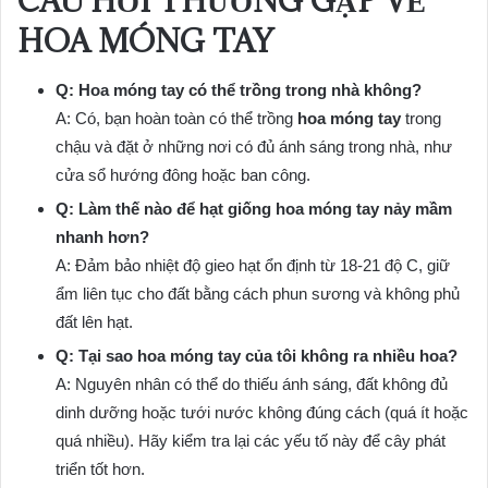
CÂU HỎI THƯỜNG GẶP VỀ
HOA MÓNG TAY
Q: Hoa móng tay có thể trồng trong nhà không?
A: Có, bạn hoàn toàn có thể trồng
hoa móng tay
trong
chậu và đặt ở những nơi có đủ ánh sáng trong nhà, như
cửa sổ hướng đông hoặc ban công.
Q: Làm thế nào để hạt giống hoa móng tay nảy mầm
nhanh hơn?
A: Đảm bảo nhiệt độ gieo hạt ổn định từ 18-21 độ C, giữ
ẩm liên tục cho đất bằng cách phun sương và không phủ
đất lên hạt.
Q: Tại sao hoa móng tay của tôi không ra nhiều hoa?
A: Nguyên nhân có thể do thiếu ánh sáng, đất không đủ
dinh dưỡng hoặc tưới nước không đúng cách (quá ít hoặc
quá nhiều). Hãy kiểm tra lại các yếu tố này để cây phát
triển tốt hơn.