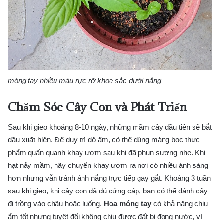
móng tay nhiều màu rực rỡ khoe sắc dưới nắng
Chăm Sóc Cây Con và Phát Triển
Sau khi gieo khoảng 8-10 ngày, những mầm cây đầu tiên sẽ bắt
đầu xuất hiện. Để duy trì độ ẩm, có thể dùng màng bọc thực
phẩm quấn quanh khay ươm sau khi đã phun sương nhẹ. Khi
hạt nảy mầm, hãy chuyển khay ươm ra nơi có nhiều ánh sáng
hơn nhưng vẫn tránh ánh nắng trực tiếp gay gắt. Khoảng 3 tuần
sau khi gieo, khi cây con đã đủ cứng cáp, bạn có thể đánh cây
đi trồng vào chậu hoặc luống.
Hoa móng tay
có khả năng chịu
ẩm tốt nhưng tuyệt đối không chịu được đất bị đọng nước, vì