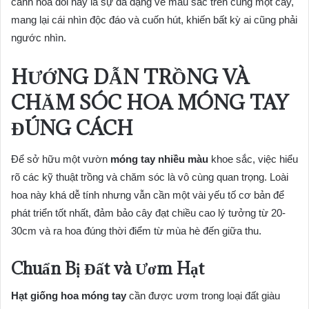
cánh hoa đôi này là sự đa dạng về màu sắc trên cùng một cây,
mang lại cái nhìn độc đáo và cuốn hút, khiến bất kỳ ai cũng phải
ngước nhìn.
HƯỚNG DẪN TRỒNG VÀ
CHĂM SÓC HOA MÓNG TAY
ĐÚNG CÁCH
Để sở hữu một vườn
móng tay nhiều màu
khoe sắc, việc hiểu
rõ các kỹ thuật trồng và chăm sóc là vô cùng quan trọng. Loài
hoa này khá dễ tính nhưng vẫn cần một vài yếu tố cơ bản để
phát triển tốt nhất, đảm bảo cây đạt chiều cao lý tưởng từ 20-
30cm và ra hoa đúng thời điểm từ mùa hè đến giữa thu.
Chuẩn Bị Đất và Ươm Hạt
Hạt giống hoa móng tay
cần được ươm trong loại đất giàu