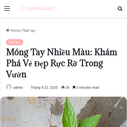
Menu
S
fo
Home
/
Nail tay
Nail tay
Móng Tay Nhiều Màu: Khám
Phá Vẻ Đẹp Rực Rỡ Trong
Vườn
admin
Tháng 9 22, 2025
28
3 minutes read