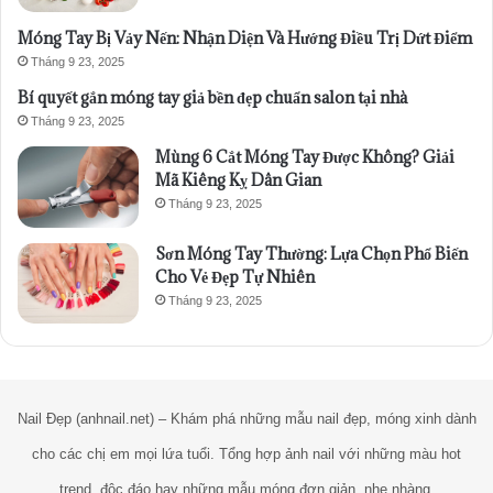
Móng Tay Bị Vảy Nến: Nhận Diện Và Hướng Điều Trị Dứt Điểm
Tháng 9 23, 2025
Bí quyết gắn móng tay giả bền đẹp chuẩn salon tại nhà
Tháng 9 23, 2025
Mùng 6 Cắt Móng Tay Được Không? Giải
Mã Kiêng Kỵ Dân Gian
Tháng 9 23, 2025
Sơn Móng Tay Thường: Lựa Chọn Phổ Biến
Cho Vẻ Đẹp Tự Nhiên
Tháng 9 23, 2025
Nail Đẹp (anhnail.net) – Khám phá những mẫu nail đẹp, móng xinh dành
cho các chị em mọi lứa tuổi. Tổng hợp ảnh nail với những màu hot
trend, độc đáo hay những mẫu móng đơn giản, nhẹ nhàng.