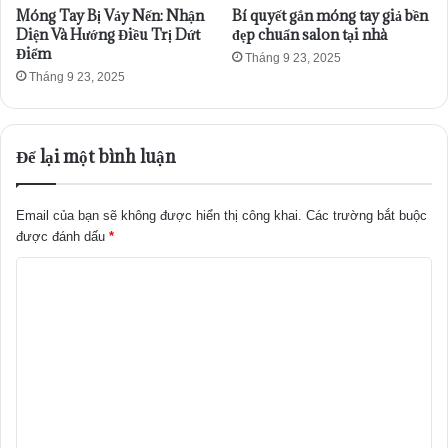
Móng Tay Bị Vảy Nến: Nhận
Bí quyết gắn móng tay giả bền
Diện Và Hướng Điều Trị Dứt
đẹp chuẩn salon tại nhà
Điểm
Tháng 9 23, 2025
Tháng 9 23, 2025
Để lại một bình luận
Email của bạn sẽ không được hiển thị công khai.
Các trường bắt buộc
được đánh dấu
*
B
ì
n
h
l
u