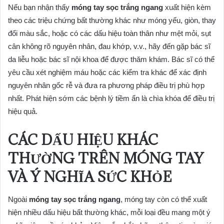
Nếu bạn nhận thấy
móng tay sọc trắng ngang
xuất hiện kèm
theo các triệu chứng bất thường khác như móng yếu, giòn, thay
đổi màu sắc, hoặc có các dấu hiệu toàn thân như mệt mỏi, sụt
cân không rõ nguyên nhân, đau khớp, v.v., hãy đến gặp bác sĩ
da liễu hoặc bác sĩ nội khoa để được thăm khám. Bác sĩ có thể
yêu cầu xét nghiệm máu hoặc các kiểm tra khác để xác định
nguyên nhân gốc rễ và đưa ra phương pháp điều trị phù hợp
nhất. Phát hiện sớm các bệnh lý tiềm ẩn là chìa khóa để điều trị
hiệu quả.
CÁC DẤU HIỆU KHÁC
THƯỜNG TRÊN MÓNG TAY
VÀ Ý NGHĨA SỨC KHỎE
Ngoài
móng tay sọc trắng ngang
, móng tay còn có thể xuất
hiện nhiều dấu hiệu bất thường khác, mỗi loại đều mang một ý