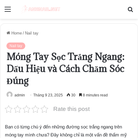
Menu
S
fo
Home
/
Nail tay
Nail tay
Móng Tay Sọc Trắng Ngang:
Dấu Hiệu và Cách Chăm Sóc
Đúng
admin
Tháng 9 23, 2025
30
8 minutes read
Rate this post
Bạn có từng chú ý đến những đường sọc trắng ngang trên
móng tay mình chưa? Đây không chỉ là một vấn đề thẩm mỹ