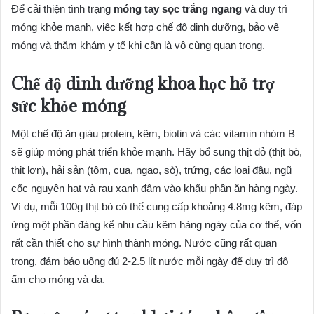
Để cải thiện tình trạng
móng tay sọc trắng ngang
và duy trì
móng khỏe mạnh, việc kết hợp chế độ dinh dưỡng, bảo vệ
móng và thăm khám y tế khi cần là vô cùng quan trọng.
Chế độ dinh dưỡng khoa học hỗ trợ
sức khỏe móng
Một chế độ ăn giàu protein, kẽm, biotin và các vitamin nhóm B
sẽ giúp móng phát triển khỏe mạnh. Hãy bổ sung thịt đỏ (thịt bò,
thịt lợn), hải sản (tôm, cua, ngao, sò), trứng, các loại đậu, ngũ
cốc nguyên hạt và rau xanh đậm vào khẩu phần ăn hàng ngày.
Ví dụ, mỗi 100g thịt bò có thể cung cấp khoảng 4.8mg kẽm, đáp
ứng một phần đáng kể nhu cầu kẽm hàng ngày của cơ thể, vốn
rất cần thiết cho sự hình thành móng. Nước cũng rất quan
trọng, đảm bảo uống đủ 2-2.5 lít nước mỗi ngày để duy trì độ
ẩm cho móng và da.