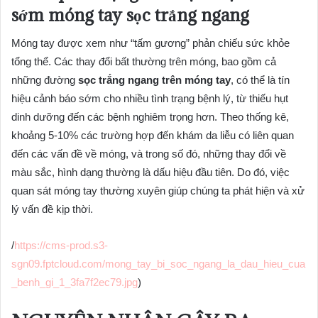
sớm móng tay sọc trắng ngang
Móng tay được xem như “tấm gương” phản chiếu sức khỏe
tổng thể. Các thay đổi bất thường trên móng, bao gồm cả
những đường
sọc trắng ngang trên móng tay
, có thể là tín
hiệu cảnh báo sớm cho nhiều tình trạng bệnh lý, từ thiếu hụt
dinh dưỡng đến các bệnh nghiêm trọng hơn. Theo thống kê,
khoảng 5-10% các trường hợp đến khám da liễu có liên quan
đến các vấn đề về móng, và trong số đó, những thay đổi về
màu sắc, hình dạng thường là dấu hiệu đầu tiên. Do đó, việc
quan sát móng tay thường xuyên giúp chúng ta phát hiện và xử
lý vấn đề kịp thời.
/
https://cms-prod.s3-
sgn09.fptcloud.com/mong_tay_bi_soc_ngang_la_dau_hieu_cua
_benh_gi_1_3fa7f2ec79.jpg
)