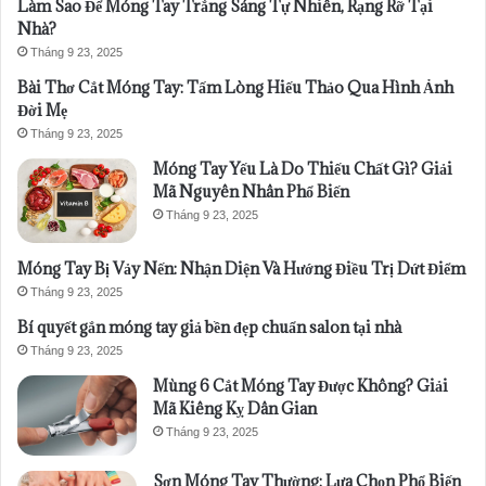
Làm Sao Để Móng Tay Trắng Sáng Tự Nhiên, Rạng Rỡ Tại
Nhà?
Tháng 9 23, 2025
Bài Thơ Cắt Móng Tay: Tấm Lòng Hiếu Thảo Qua Hình Ảnh
Đời Mẹ
Tháng 9 23, 2025
Móng Tay Yếu Là Do Thiếu Chất Gì? Giải
Mã Nguyên Nhân Phổ Biến
Tháng 9 23, 2025
Móng Tay Bị Vảy Nến: Nhận Diện Và Hướng Điều Trị Dứt Điểm
Tháng 9 23, 2025
Bí quyết gắn móng tay giả bền đẹp chuẩn salon tại nhà
Tháng 9 23, 2025
Mùng 6 Cắt Móng Tay Được Không? Giải
Mã Kiêng Kỵ Dân Gian
Tháng 9 23, 2025
Sơn Móng Tay Thường: Lựa Chọn Phổ Biến