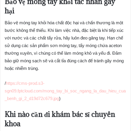
Bảo vệ móng tay khỏi tác nhân gây
hại
Bảo vệ móng tay khỏi hóa chất độc hại và chấn thương là một
bước không thể thiếu. Khi làm việc nhà, đặc biệt là khi tiếp xúc
với nước và các chất tẩy rửa, hãy luôn đeo găng tay. Hạn chế
sử dụng các sản phẩm sơn móng tay, tẩy móng chứa aceton
thường xuyên, vì chúng có thể làm móng khô và yếu đi. Đảm
bảo giữ móng sạch sẽ và cắt tỉa đúng cách để tránh gãy móng
hoặc nhiễm trùng.
/
https://cms-prod.s3-
sgn09.fptcloud.com/mong_tay_bi_soc_ngang_la_dau_hieu_cua
_benh_gi_2_d19d72c679.jpg
)
Khi nào cần đi khám bác sĩ chuyên
khoa