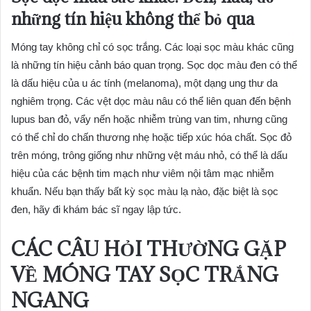
những tín hiệu không thể bỏ qua
Móng tay không chỉ có sọc trắng. Các loại sọc màu khác cũng
là những tín hiệu cảnh báo quan trọng. Sọc dọc màu đen có thể
là dấu hiệu của u ác tính (melanoma), một dạng ung thư da
nghiêm trọng. Các vệt dọc màu nâu có thể liên quan đến bệnh
lupus ban đỏ, vẩy nến hoặc nhiễm trùng van tim, nhưng cũng
có thể chỉ do chấn thương nhẹ hoặc tiếp xúc hóa chất. Sọc đỏ
trên móng, trông giống như những vệt máu nhỏ, có thể là dấu
hiệu của các bệnh tim mạch như viêm nội tâm mạc nhiễm
khuẩn. Nếu bạn thấy bất kỳ sọc màu lạ nào, đặc biệt là sọc
đen, hãy đi khám bác sĩ ngay lập tức.
CÁC CÂU HỎI THƯỜNG GẶP
VỀ MÓNG TAY SỌC TRẮNG
NGANG