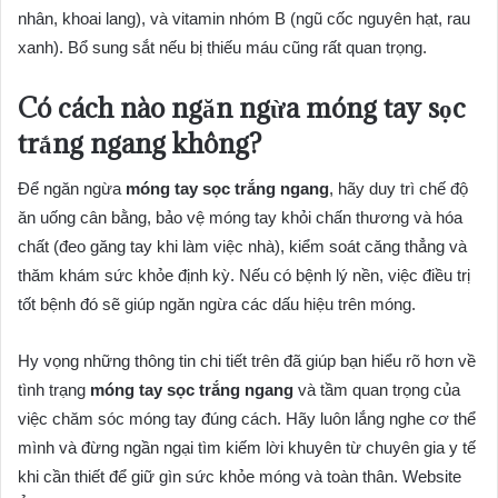
nhân, khoai lang), và vitamin nhóm B (ngũ cốc nguyên hạt, rau
xanh). Bổ sung sắt nếu bị thiếu máu cũng rất quan trọng.
Có cách nào ngăn ngừa móng tay sọc
trắng ngang không?
Để ngăn ngừa
móng tay sọc trắng ngang
, hãy duy trì chế độ
ăn uống cân bằng, bảo vệ móng tay khỏi chấn thương và hóa
chất (đeo găng tay khi làm việc nhà), kiểm soát căng thẳng và
thăm khám sức khỏe định kỳ. Nếu có bệnh lý nền, việc điều trị
tốt bệnh đó sẽ giúp ngăn ngừa các dấu hiệu trên móng.
Hy vọng những thông tin chi tiết trên đã giúp bạn hiểu rõ hơn về
tình trạng
móng tay sọc trắng ngang
và tầm quan trọng của
việc chăm sóc móng tay đúng cách. Hãy luôn lắng nghe cơ thể
mình và đừng ngần ngại tìm kiếm lời khuyên từ chuyên gia y tế
khi cần thiết để giữ gìn sức khỏe móng và toàn thân. Website