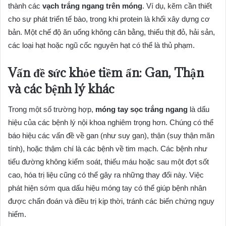
thành các
vạch trắng ngang trên móng
. Ví dụ, kẽm cần thiết
cho sự phát triển tế bào, trong khi protein là khối xây dựng cơ
bản. Một chế độ ăn uống không cân bằng, thiếu thịt đỏ, hải sản,
các loại hạt hoặc ngũ cốc nguyên hạt có thể là thủ phạm.
Vấn đề sức khỏe tiềm ẩn: Gan, Thận
và các bệnh lý khác
Trong một số trường hợp,
móng tay sọc trắng ngang
là dấu
hiệu của các bệnh lý nội khoa nghiêm trọng hơn. Chúng có thể
báo hiệu các vấn đề về gan (như suy gan), thận (suy thận mãn
tính), hoặc thậm chí là các bệnh về tim mạch. Các bệnh như
tiểu đường không kiểm soát, thiếu máu hoặc sau một đợt sốt
cao, hóa trị liệu cũng có thể gây ra những thay đổi này. Việc
phát hiện sớm qua dấu hiệu móng tay có thể giúp bệnh nhân
được chẩn đoán và điều trị kịp thời, tránh các biến chứng nguy
hiểm.