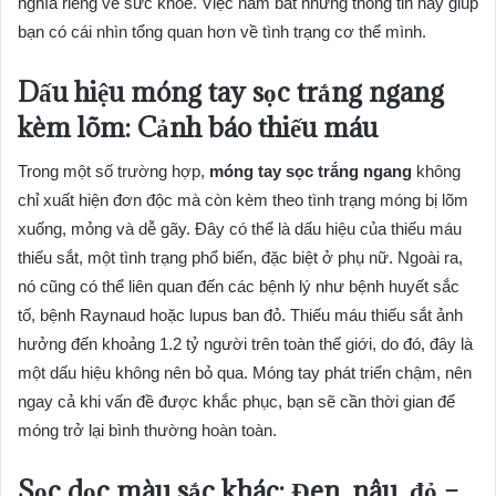
nghĩa riêng về sức khỏe. Việc nắm bắt những thông tin này giúp
bạn có cái nhìn tổng quan hơn về tình trạng cơ thể mình.
Dấu hiệu móng tay sọc trắng ngang
kèm lõm: Cảnh báo thiếu máu
Trong một số trường hợp,
móng tay sọc trắng ngang
không
chỉ xuất hiện đơn độc mà còn kèm theo tình trạng móng bị lõm
xuống, mỏng và dễ gãy. Đây có thể là dấu hiệu của thiếu máu
thiếu sắt, một tình trạng phổ biến, đặc biệt ở phụ nữ. Ngoài ra,
nó cũng có thể liên quan đến các bệnh lý như bệnh huyết sắc
tố, bệnh Raynaud hoặc lupus ban đỏ. Thiếu máu thiếu sắt ảnh
hưởng đến khoảng 1.2 tỷ người trên toàn thế giới, do đó, đây là
một dấu hiệu không nên bỏ qua. Móng tay phát triển chậm, nên
ngay cả khi vấn đề được khắc phục, bạn sẽ cần thời gian để
móng trở lại bình thường hoàn toàn.
Sọc dọc màu sắc khác: Đen, nâu, đỏ –