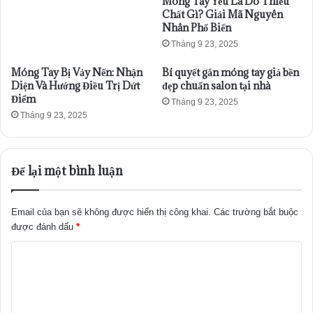
Móng Tay Yếu Là Do Thiếu
Chất Gì? Giải Mã Nguyên
Nhân Phổ Biến
Tháng 9 23, 2025
Móng Tay Bị Vảy Nến: Nhận
Bí quyết gắn móng tay giả bền
Diện Và Hướng Điều Trị Dứt
đẹp chuẩn salon tại nhà
Điểm
Tháng 9 23, 2025
Tháng 9 23, 2025
Để lại một bình luận
Email của bạn sẽ không được hiển thị công khai.
Các trường bắt buộc
được đánh dấu
*
B
ì
n