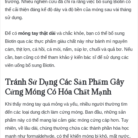
trưởng. Nhiều nghiên cứu đã chỉ ra rằng việc bổ sung Biotin có
thể cải thiện đáng kể độ dày và độ bền của móng sau vài tháng
sử dụng.
Để có
móng tay thật dài
và chắc khỏe, bạn có thể bổ sung
Biotin qua các thực phẩm giàu chất này như bánh mì nguyên
cám, thịt lợn, cá hồi, cá mòi, nấm, súp lơ, chuối và quả bơ. Nếu
cần, bạn cũng có thể tham khảo ý kiến bác sĩ để sử dụng các
viên uống bổ sung Biotin.
Tránh Sử Dụng Các Sản Phẩm Gây
Cứng Móng Có Hóa Chất Mạnh
Khi thấy móng tay quá mỏng và yếu, nhiều người thường tìm
đến các loại dung dịch làm cứng móng. Ban đầu, những sản
phẩm này có thể mang lại cảm giác móng cứng cáp hơn. Tuy
nhiên, về lâu dài, chúng thường chứa các thành phần hóa học
mạnh như formaldehyde, có thể khiến móng bị khô, mất nước,