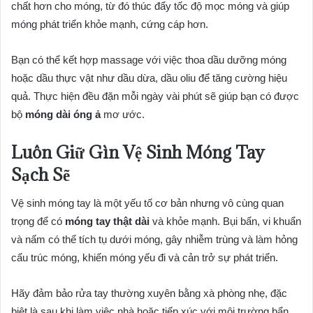
chất hơn cho móng, từ đó thúc đẩy tốc độ mọc móng và giúp
móng phát triển khỏe mạnh, cứng cáp hơn.
Bạn có thể kết hợp massage với việc thoa dầu dưỡng móng
hoặc dầu thực vật như dầu dừa, dầu oliu để tăng cường hiệu
quả. Thực hiện đều đặn mỗi ngày vài phút sẽ giúp bạn có được
bộ
móng dài óng ả
mơ ước.
Luôn Giữ Gìn Vệ Sinh Móng Tay
Sạch Sẽ
Vệ sinh móng tay là một yếu tố cơ bản nhưng vô cùng quan
trọng để có
móng tay thật dài
và khỏe mạnh. Bụi bẩn, vi khuẩn
và nấm có thể tích tụ dưới móng, gây nhiễm trùng và làm hỏng
cấu trúc móng, khiến móng yếu đi và cản trở sự phát triển.
Hãy đảm bảo rửa tay thường xuyên bằng xà phòng nhẹ, đặc
biệt là sau khi làm việc nhà hoặc tiếp xúc với môi trường bẩn.