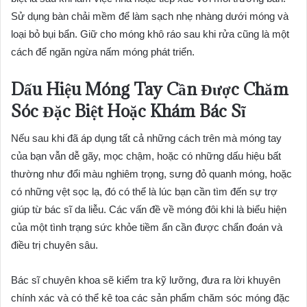
Sử dụng bàn chải mềm để làm sạch nhẹ nhàng dưới móng và
loại bỏ bụi bẩn. Giữ cho móng khô ráo sau khi rửa cũng là một
cách để ngăn ngừa nấm móng phát triển.
Dấu Hiệu Móng Tay Cần Được Chăm
Sóc Đặc Biệt Hoặc Khám Bác Sĩ
Nếu sau khi đã áp dụng tất cả những cách trên mà móng tay
của bạn vẫn dễ gãy, mọc chậm, hoặc có những dấu hiệu bất
thường như đổi màu nghiêm trọng, sưng đỏ quanh móng, hoặc
có những vệt sọc lạ, đó có thể là lúc bạn cần tìm đến sự trợ
giúp từ bác sĩ da liễu. Các vấn đề về móng đôi khi là biểu hiện
của một tình trạng sức khỏe tiềm ẩn cần được chẩn đoán và
điều trị chuyên sâu.
Bác sĩ chuyên khoa sẽ kiểm tra kỹ lưỡng, đưa ra lời khuyên
chính xác và có thể kê toa các sản phẩm chăm sóc móng đặc