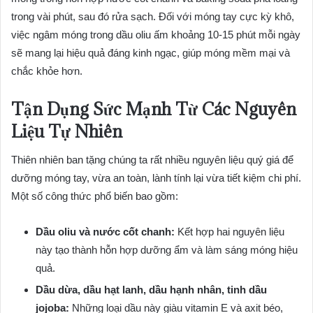
trong vài phút, sau đó rửa sạch. Đối với móng tay cực kỳ khô,
việc ngâm móng trong dầu oliu ấm khoảng 10-15 phút mỗi ngày
sẽ mang lại hiệu quả đáng kinh ngạc, giúp móng mềm mại và
chắc khỏe hơn.
Tận Dụng Sức Mạnh Từ Các Nguyên
Liệu Tự Nhiên
Thiên nhiên ban tặng chúng ta rất nhiều nguyên liệu quý giá để
dưỡng móng tay, vừa an toàn, lành tính lại vừa tiết kiệm chi phí.
Một số công thức phổ biến bao gồm:
Dầu oliu và nước cốt chanh:
Kết hợp hai nguyên liệu
này tạo thành hỗn hợp dưỡng ẩm và làm sáng móng hiệu
quả.
Dầu dừa, dầu hạt lanh, dầu hạnh nhân, tinh dầu
jojoba:
Những loại dầu này giàu vitamin E và axit béo,