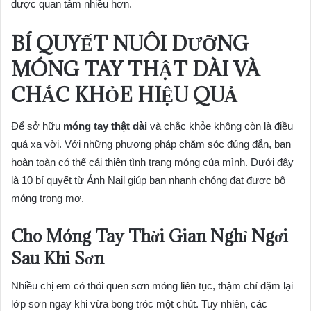
được quan tâm nhiều hơn.
BÍ QUYẾT NUÔI DƯỠNG
MÓNG TAY THẬT DÀI VÀ
CHẮC KHỎE HIỆU QUẢ
Để sở hữu
móng tay thật dài
và chắc khỏe không còn là điều
quá xa vời. Với những phương pháp chăm sóc đúng đắn, bạn
hoàn toàn có thể cải thiện tình trạng móng của mình. Dưới đây
là 10 bí quyết từ Ảnh Nail giúp bạn nhanh chóng đạt được bộ
móng trong mơ.
Cho Móng Tay Thời Gian Nghỉ Ngơi
Sau Khi Sơn
Nhiều chị em có thói quen sơn móng liên tục, thậm chí dặm lại
lớp sơn ngay khi vừa bong tróc một chút. Tuy nhiên, các