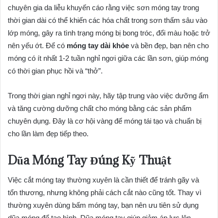
chuyên gia da liễu khuyến cáo rằng việc sơn móng tay trong
thời gian dài có thể khiến các hóa chất trong sơn thấm sâu vào
lớp móng, gây ra tình trạng móng bị bong tróc, đổi màu hoặc trở
nên yếu ớt. Để có
móng tay dài khỏe
và bền đẹp, bạn nên cho
móng có ít nhất 1-2 tuần nghỉ ngơi giữa các lần sơn, giúp móng
có thời gian phục hồi và “thở”.
Trong thời gian nghỉ ngơi này, hãy tập trung vào việc dưỡng ẩm
và tăng cường dưỡng chất cho móng bằng các sản phẩm
chuyên dụng. Đây là cơ hội vàng để móng tái tạo và chuẩn bị
cho lần làm đẹp tiếp theo.
Dũa Móng Tay Đúng Kỹ Thuật
Việc cắt móng tay thường xuyên là cần thiết để tránh gãy và
tổn thương, nhưng không phải cách cắt nào cũng tốt. Thay vì
thường xuyên dùng bấm móng tay, bạn nên ưu tiên sử dụng
dũa móng để tạo hình. Dũa móng tay giúp giảm áp lực lên