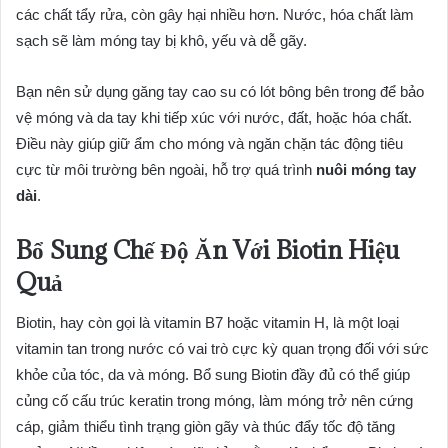
các chất tẩy rửa, còn gây hại nhiều hơn. Nước, hóa chất làm
sạch sẽ làm móng tay bị khô, yếu và dễ gãy.
Bạn nên sử dụng găng tay cao su có lót bông bên trong để bảo
vệ móng và da tay khi tiếp xúc với nước, đất, hoặc hóa chất.
Điều này giúp giữ ẩm cho móng và ngăn chặn tác động tiêu
cực từ môi trường bên ngoài, hỗ trợ quá trình
nuôi móng tay
dài
.
Bổ Sung Chế Độ Ăn Với Biotin Hiệu
Quả
Biotin, hay còn gọi là vitamin B7 hoặc vitamin H, là một loại
vitamin tan trong nước có vai trò cực kỳ quan trọng đối với sức
khỏe của tóc, da và móng. Bổ sung Biotin đầy đủ có thể giúp
củng cố cấu trúc keratin trong móng, làm móng trở nên cứng
cáp, giảm thiểu tình trạng giòn gãy và thúc đẩy tốc độ tăng