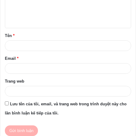
h
l
u
ậ
Tên
*
n
*
Email
*
Trang web
Lưu tên của tôi, email, và trang web trong trình duyệt này cho
lần bình luận kế tiếp của tôi.