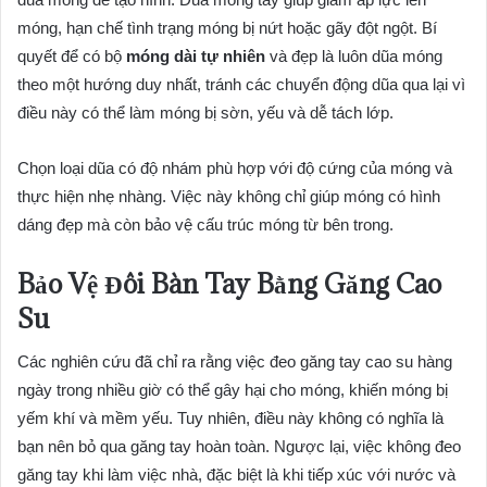
móng, hạn chế tình trạng móng bị nứt hoặc gãy đột ngột. Bí
quyết để có bộ
móng dài tự nhiên
và đẹp là luôn dũa móng
theo một hướng duy nhất, tránh các chuyển động dũa qua lại vì
điều này có thể làm móng bị sờn, yếu và dễ tách lớp.
Chọn loại dũa có độ nhám phù hợp với độ cứng của móng và
thực hiện nhẹ nhàng. Việc này không chỉ giúp móng có hình
dáng đẹp mà còn bảo vệ cấu trúc móng từ bên trong.
Bảo Vệ Đôi Bàn Tay Bằng Găng Cao
Su
Các nghiên cứu đã chỉ ra rằng việc đeo găng tay cao su hàng
ngày trong nhiều giờ có thể gây hại cho móng, khiến móng bị
yếm khí và mềm yếu. Tuy nhiên, điều này không có nghĩa là
bạn nên bỏ qua găng tay hoàn toàn. Ngược lại, việc không đeo
găng tay khi làm việc nhà, đặc biệt là khi tiếp xúc với nước và