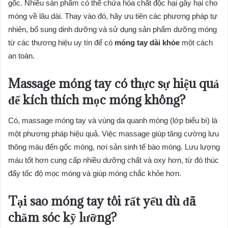
gốc. Nhiều sản phẩm có thể chứa hóa chất độc hại gây hại cho
móng về lâu dài. Thay vào đó, hãy ưu tiên các phương pháp tự
nhiên, bổ sung dinh dưỡng và sử dụng sản phẩm dưỡng móng
từ các thương hiệu uy tín để có
móng tay dài khỏe
một cách
an toàn.
Massage móng tay có thực sự hiệu quả
để kích thích mọc móng không?
Có, massage móng tay và vùng da quanh móng (lớp biểu bì) là
một phương pháp hiệu quả. Việc massage giúp tăng cường lưu
thông máu đến gốc móng, nơi sản sinh tế bào móng. Lưu lượng
máu tốt hơn cung cấp nhiều dưỡng chất và oxy hơn, từ đó thúc
đẩy tốc độ mọc móng và giúp móng chắc khỏe hơn.
Tại sao móng tay tôi rất yếu dù đã
chăm sóc kỹ lưỡng?