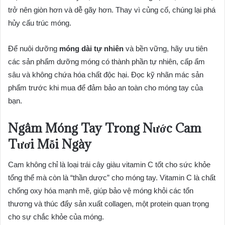
trở nên giòn hơn và dễ gãy hơn. Thay vì củng cố, chúng lại phá
hủy cấu trúc móng.
Để nuôi dưỡng
móng dài tự nhiên
và bền vững, hãy ưu tiên
các sản phẩm dưỡng móng có thành phần tự nhiên, cấp ẩm
sâu và không chứa hóa chất độc hại. Đọc kỹ nhãn mác sản
phẩm trước khi mua để đảm bảo an toàn cho móng tay của
bạn.
Ngâm Móng Tay Trong Nước Cam
Tươi Mỗi Ngày
Cam không chỉ là loại trái cây giàu vitamin C tốt cho sức khỏe
tổng thể mà còn là “thần dược” cho móng tay. Vitamin C là chất
chống oxy hóa mạnh mẽ, giúp bảo vệ móng khỏi các tổn
thương và thúc đẩy sản xuất collagen, một protein quan trọng
cho sự chắc khỏe của móng.