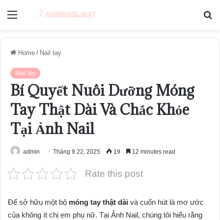
Menu
S
fo
Home
/
Nail tay
Nail tay
Bí Quyết Nuôi Dưỡng Móng
Tay Thật Dài Và Chắc Khỏe
Tại Ảnh Nail
admin
Tháng 9 22, 2025
19
12 minutes read
Rate this post
Để sở hữu một bộ
móng tay thật dài
và cuốn hút là mơ ước
của không ít chị em phụ nữ. Tại Ảnh Nail, chúng tôi hiểu rằng