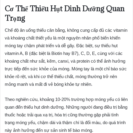
Cơ Thể Thiếu Hụt Dinh Dưỡng Quan
Trọng
Chế độ ăn uống thiếu cân bằng, không cung cấp đủ các vitamin
và khoáng chất thiết yếu là một nguyên nhân phổ biến khiến
móng tay chậm phát triển và dễ gãy. Đặc biệt, sự thiếu hụt
vitamin A, B (đặc biệt là Biotin hay B7), C, D, E, cùng với các
khoáng chất như sắt, kẽm, canxi, và protein có thể ảnh hưởng
trực tiếp đến sức khỏe của móng. Móng tay là một chỉ báo sức
khỏe rõ rệt, và khi cơ thể thiếu chất, móng thường trở nên
mỏng manh và mất đi vẻ bóng khỏe tự nhiên.
Theo nghiên cứu, khoảng 10-20% trường hợp móng yếu có liên
quan đến thiếu hụt dinh dưỡng. Những người đang điều trị bằng
thuốc hoặc trải qua xạ trị, hóa trị cũng thường gặp phải tình
trạng móng yếu, chậm dài và thậm chí là đổi màu, do quá trình
này ảnh hưởng đến sự sản sinh tế bào móng.