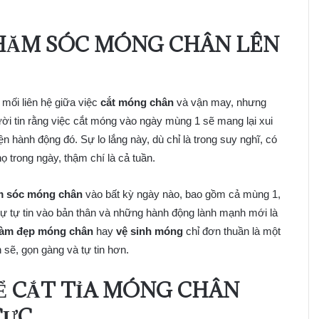
CHĂM SÓC MÓNG CHÂN LÊN
ối liên hệ giữa việc
cắt móng chân
và vận may, nhưng
ười tin rằng việc cắt móng vào ngày mùng 1 sẽ mang lại xui
ện hành động đó. Sự lo lắng này, dù chỉ là trong suy nghĩ, có
 trong ngày, thậm chí là cả tuần.
m sóc móng chân
vào bất kỳ ngày nào, bao gồm cả mùng 1,
sự tự tin vào bản thân và những hành động lành mạnh mới là
làm đẹp móng chân
hay
vệ sinh móng
chỉ đơn thuần là một
sẽ, gọn gàng và tự tin hơn.
ĐỂ CẮT TỈA MÓNG CHÂN
CỰC