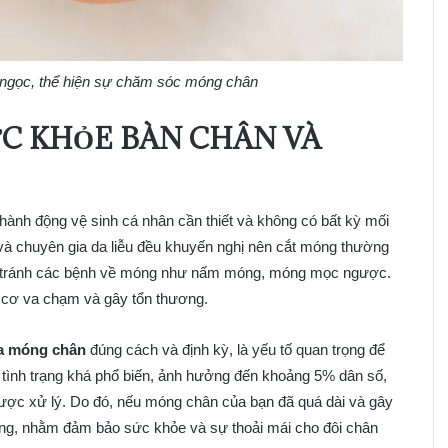
ngọc, thể hiện sự chăm sóc móng chân
ỨC KHỎE BÀN CHÂN VÀ
hành động vệ sinh cá nhân cần thiết và không có bất kỳ mối
ĩ và chuyên gia da liễu đều khuyến nghị nên cắt móng thường
, và tránh các bệnh về móng như nấm móng, móng mọc ngược.
y cơ va chạm và gây tổn thương.
ỉa móng chân
đúng cách và định kỳ, là yếu tố quan trọng để
 tình trạng khá phổ biến, ảnh hưởng đến khoảng 5% dân số,
ược xử lý. Do đó, nếu móng chân của bạn đã quá dài và gây
g tháng, nhằm đảm bảo sức khỏe và sự thoải mái cho đôi chân