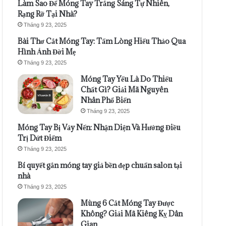
Làm Sao Để Móng Tay Trắng Sáng Tự Nhiên,
Rạng Rỡ Tại Nhà?
Tháng 9 23, 2025
Bài Thơ Cắt Móng Tay: Tấm Lòng Hiếu Thảo Qua
Hình Ảnh Đời Mẹ
Tháng 9 23, 2025
Móng Tay Yếu Là Do Thiếu
Chất Gì? Giải Mã Nguyên
Nhân Phổ Biến
Tháng 9 23, 2025
Móng Tay Bị Vảy Nến: Nhận Diện Và Hướng Điều
Trị Dứt Điểm
Tháng 9 23, 2025
Bí quyết gắn móng tay giả bền đẹp chuẩn salon tại
nhà
Tháng 9 23, 2025
Mùng 6 Cắt Móng Tay Được
Không? Giải Mã Kiêng Kỵ Dân
Gian