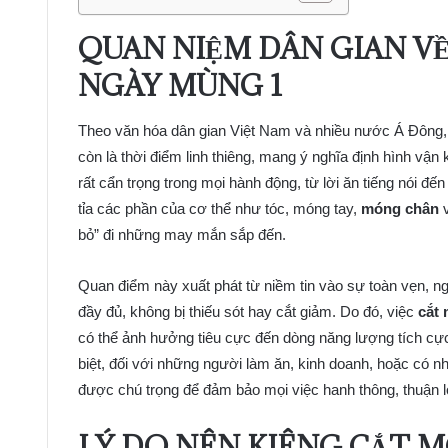
QUAN NIỆM DÂN GIAN V
NGÀY MÙNG 1
Theo văn hóa dân gian Việt Nam và nhiều nước Á Đông,
còn là thời điểm linh thiêng, mang ý nghĩa định hình vận 
rất cẩn trọng trong mọi hành động, từ lời ăn tiếng nói đế
tỉa các phần của cơ thể như tóc, móng tay,
móng chân
v
bỏ” đi những may mắn sắp đến.
Quan điểm này xuất phát từ niềm tin vào sự toàn vẹn, n
đầy đủ, không bị thiếu sót hay cắt giảm. Do đó, việc
cắt
có thể ảnh hưởng tiêu cực đến dòng năng lượng tích cực 
biệt, đối với những người làm ăn, kinh doanh, hoặc có n
được chú trọng để đảm bảo mọi việc hanh thông, thuận l
LÝ DO NÊN KIÊNG CẮT 