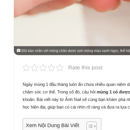
Đôi bàn chân với móng chân được sơn móng màu xanh ngọc, thể h
Rate this post
Ngày mùng 1 đầu tháng luôn ẩn chứa nhiều quan niệm dân
chăm sóc cơ thể. Trong số đó, câu hỏi
mùng 1 có được
khoăn. Bài viết này từ Ảnh Nail sẽ cùng bạn khám phá n
học hiện đại, giúp bạn có cái nhìn rõ ràng và đưa ra lựa
Xem Nội Dung Bài Viết