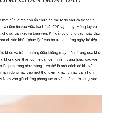
 một hủ tục mà còn ẩn chứa những lý do sâu xa trong tín
 là niềm tin vào việc tránh “cắt đứt” vận may. Móng tay và
g cho sự gắn kết và toàn vẹn. Khi cắt bỏ chúng vào ngày đầu
ảm đi “vận khí”, “phúc lộc” của họ trong những ngày kế tiếp.
 sức khỏe và tránh những điều không may mắn. Trong quá khứ,
móng không cẩn thận có thể dẫn đến nhiễm trùng hoặc các vấn
 là quan trọng như mùng 1 có thể là một cách để khuyến
ại hành động này vào một thời điểm khác ít nhạy cảm hơn.
ệt Nam vẫn giữ những phong tục truyền thống tương tự vào