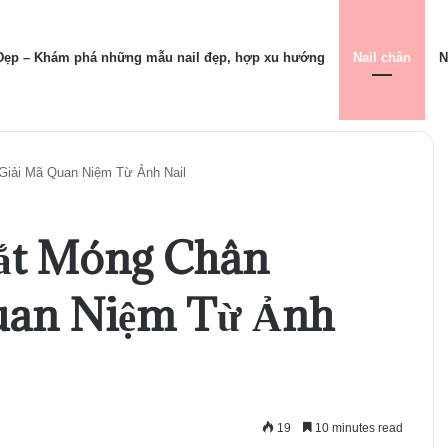
 Đẹp – Khám phá những mẫu nail đẹp, hợp xu hướng
Nail chân
N
iải Mã Quan Niệm Từ Ảnh Nail
ắt Móng Chân
uan Niệm Từ Ảnh
19
10 minutes read