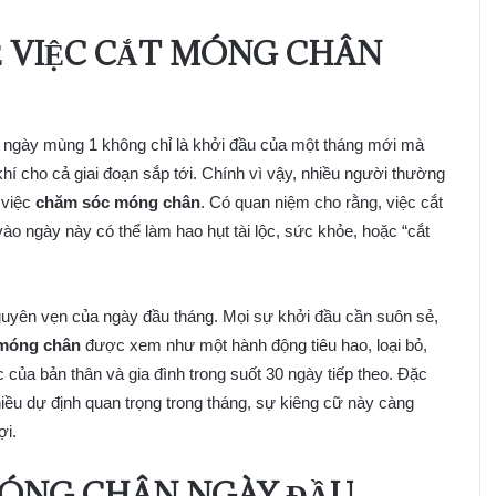
Ề VIỆC CẮT MÓNG CHÂN
 ngày mùng 1 không chỉ là khởi đầu của một tháng mới mà
khí cho cả giai đoạn sắp tới. Chính vì vậy, nhiều người thường
n việc
chăm sóc móng chân
. Có quan niệm cho rằng, việc cắt
ào ngày này có thể làm hao hụt tài lộc, sức khỏe, hoặc “cắt
guyên vẹn của ngày đầu tháng. Mọi sự khởi đầu cần suôn sẻ,
 móng chân
được xem như một hành động tiêu hao, loại bỏ,
của bản thân và gia đình trong suốt 30 ngày tiếp theo. Đặc
hiều dự định quan trọng trong tháng, sự kiêng cữ này càng
ợi.
MÓNG CHÂN NGÀY ĐẦU