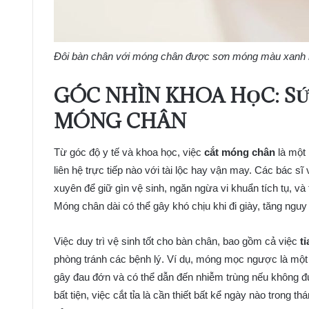
Đôi bàn chân với móng chân được sơn móng màu xanh 
GÓC NHÌN KHOA HỌC: S
MÓNG CHÂN
Từ góc độ y tế và khoa học, việc
cắt móng chân
là một 
liên hệ trực tiếp nào với tài lộc hay vận may. Các bác s
xuyên để giữ gìn vệ sinh, ngăn ngừa vi khuẩn tích tụ
Móng chân dài có thể gây khó chịu khi đi giày, tăng ngu
Việc duy trì vệ sinh tốt cho bàn chân, bao gồm cả việc
t
phòng tránh các bệnh lý. Ví dụ, móng mọc ngược là một
gây đau đớn và có thể dẫn đến nhiễm trùng nếu không đ
bất tiện, việc cắt tỉa là cần thiết bất kể ngày nào tron