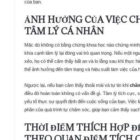
của bạn.
ẢNH HƯỞNG CỦA VIỆC 
TÂM LÝ CÁ NHÂN
Mặc dù không có bằng chứng khoa học nào chứng minh m
khía cạnh tâm lý lại đóng vai trò quan trọng. Nếu một ng
xẻo, họ có thể cảm thấy bất an và lo lắng sau khi thực hi
thể ảnh hưởng đến tâm trạng và hiệu suất làm việc của họ
Ngược lại, nếu bạn cảm thấy thoải mái và tự tin khi
chă
điều đó hoàn toàn không có vấn đề gì. Tâm lý tích cực, 
yếu tố thực sự quyết định đến cuộc sống của bạn. Việc
phần của quá trình tự chăm sóc, giúp bạn cảm thấy sạch 
THỜI ĐIỂM THÍCH HỢP 
THEO QUAN ĐIỂM TÍCH 