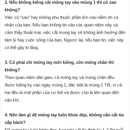
2. Nếu không kiêng cắt móng tay vào mùng 1 thì có sao
không?
Việc có “sao” hay không phụ thuộc phần lớn vào niềm tin cá
nhân của bạn. Nếu bạn không tin vào các quan niệm này và
cảm thấy thoải mái, việc cắt móng tay sẽ không ảnh hưởng đến
tâm lý hay cuộc sống của bạn. Ngược lại, nếu bạn tin, việc này
có thể gây lo lắng.
3. Có phải chỉ móng tay mới kiêng, còn móng chân thì
không?
Theo quan niệm dân gian, cả móng tay và móng chân đều
được kiêng kỵ vào ngày mùng 1, đặc biệt là mùng 1 Tết, vì cả
hai đều là một phần của cơ thể và được cho là liên quan đến
vận khí.
4. Nên làm gì để móng tay luôn khỏe đẹp, không cần cắt tỉa
cấp bách?
Để móng tay luôn khỏe đẹp, bạn nên cắt tỉa định kỳ 1-2 lần mỗi