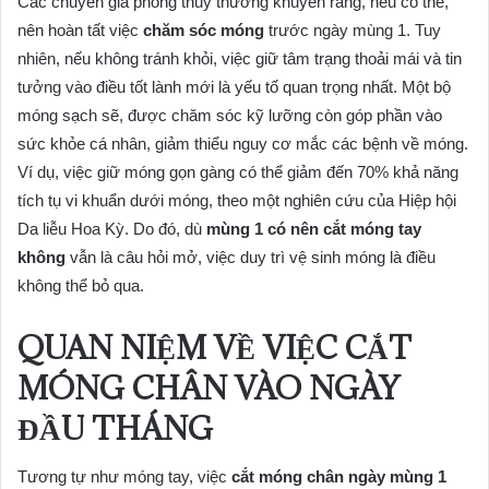
Các chuyên gia phong thủy thường khuyên rằng, nếu có thể,
nên hoàn tất việc
chăm sóc móng
trước ngày mùng 1. Tuy
nhiên, nếu không tránh khỏi, việc giữ tâm trạng thoải mái và tin
tưởng vào điều tốt lành mới là yếu tố quan trọng nhất. Một bộ
móng sạch sẽ, được chăm sóc kỹ lưỡng còn góp phần vào
sức khỏe cá nhân, giảm thiểu nguy cơ mắc các bệnh về móng.
Ví dụ, việc giữ móng gọn gàng có thể giảm đến 70% khả năng
tích tụ vi khuẩn dưới móng, theo một nghiên cứu của Hiệp hội
Da liễu Hoa Kỳ. Do đó, dù
mùng 1 có nên cắt móng tay
không
vẫn là câu hỏi mở, việc duy trì vệ sinh móng là điều
không thể bỏ qua.
QUAN NIỆM VỀ VIỆC CẮT
MÓNG CHÂN VÀO NGÀY
ĐẦU THÁNG
Tương tự như móng tay, việc
cắt móng chân ngày mùng 1