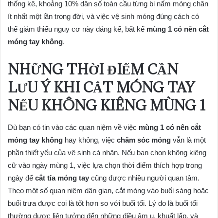
thống kê, khoảng 10% dân số toàn cầu từng bị nấm móng chân
ít nhất một lần trong đời, và việc vệ sinh móng đúng cách có
thể giảm thiểu nguy cơ này đáng kể, bất kể
mùng 1 có nên cắt
móng tay không
.
NHỮNG THỜI ĐIỂM CẦN
LƯU Ý KHI CẮT MÓNG TAY
NẾU KHÔNG KIÊNG MÙNG 1
Dù bạn có tin vào các quan niệm về việc
mùng 1 có nên cắt
móng tay không
hay không, việc
chăm sóc móng
vẫn là một
phần thiết yếu của vệ sinh cá nhân. Nếu bạn chọn không kiêng
cữ vào ngày mùng 1, việc lựa chọn thời điểm thích hợp trong
ngày để
cắt tỉa móng tay
cũng được nhiều người quan tâm.
Theo một số quan niệm dân gian, cắt móng vào buổi sáng hoặc
buổi trưa được coi là tốt hơn so với buổi tối. Lý do là buổi tối
thường được liên tưởng đến những điều âm u, khuất lấp, và