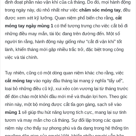
định đoạt phần nào vận khí của cả tháng. Do đó, mọi hành động
trong ngày này, dù nhỏ nhất như việc
chăm sóc móng tay
, đều
được xem xét kỹ lưỡng. Quan niệm phổ biến cho rằng,
cắt
móng tay ngày mùng 1
có thể tượng trưng cho việc cắt bỏ đi
những điều may mắn, tài lộc đang trên đường đến. Một số
người tin rằng, hành động này giống như “cắt đi vận khí” tốt
lành, khiến tháng mới gặp nhiều trắc trở, đặc biệt trong công
việc và tài chính.
Tuy nhiên, cũng có một dòng quan niệm khác cho rằng, việc
cắt móng tay
vào ngày đầu tháng lại mang ý nghĩa “tẩy uế”,
loại bỏ những điều cũ kỹ, xui xẻo còn vương lại từ tháng trước
để đón chào một khởi đầu mới mẻ và thuận lợi hơn. Theo góc
nhìn này, một bộ móng được cắt tỉa gọn gàng, sạch sẽ vào
mùng 1
sẽ giúp thu hút năng lượng tích cực, mang lại sự tinh
tươm và may mắn cho cả tháng. Sự đối lập trong các quan
niệm này cho thấy sự phong phú và đa dạng trong hệ thống tín
ngưỡng dân gian của người Việt, khiến nhiều người vẫn băn