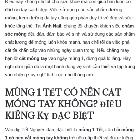
Điều này không chỉ tốt cho sức khỏe mà còn giúp bạn luôn có
đôi bàn tay sạch đẹp. Việc sử dụng các sản phẩm dưỡng
móng, kem dưỡng da tay cũng góp phần duy trì vẻ đẹp và sức
khỏe tổng thể. Tại
Ảnh Nail
, chúng tôi khuyến khích việc
chăm
sóc móng
đều đặn, đảm bảo vệ sinh và sử dụng các sản phẩm
chất lượng để móng luôn khỏe mạnh, hạn chế tối đa việc phải
cắt tỉa khẩn cấp vào những ngày quan trọng. Nếu chẳng may
bạn lỡ
cắt móng tay
vào ngày mùng 1, đừng quá lo lắng. Hãy
nghĩ đơn giản đó là một hành động vệ sinh cần thiết và tập trung
vào những suy nghĩ tích cực cho tháng mới.
MÙNG 1 TẾT CÓ NÊN CẮT
MÓNG TAY KHÔNG? ĐIỀU
KIÊNG KỴ ĐẶC BIỆT
Vào dịp Tết Nguyên đán, đặc biệt là
mùng 1 Tết
, câu hỏi
mùng
1 có nên cắt móng tay không
trở nên cấp thiết và được kiêng