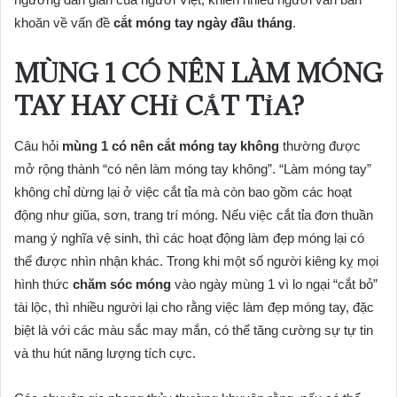
khoăn về vấn đề
cắt móng tay ngày đầu tháng
.
MÙNG 1 CÓ NÊN LÀM MÓNG
TAY HAY CHỈ CẮT TỈA?
Câu hỏi
mùng 1 có nên cắt móng tay không
thường được
mở rộng thành “có nên làm móng tay không”. “Làm móng tay”
không chỉ dừng lại ở việc cắt tỉa mà còn bao gồm các hoạt
động như giũa, sơn, trang trí móng. Nếu việc cắt tỉa đơn thuần
mang ý nghĩa vệ sinh, thì các hoạt động làm đẹp móng lại có
thể được nhìn nhận khác. Trong khi một số người kiêng kỵ mọi
hình thức
chăm sóc móng
vào ngày mùng 1 vì lo ngại “cắt bỏ”
tài lộc, thì nhiều người lại cho rằng việc làm đẹp móng tay, đặc
biệt là với các màu sắc may mắn, có thể tăng cường sự tự tin
và thu hút năng lượng tích cực.