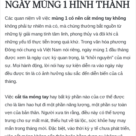
NGÀY MÙNG 1 HÌNH THÀNH
Các quan niệm về việc
mùng 1 có nên cắt móng tay không
không phải tự nhiên mà có, mà chúng thường bắt nguồn từ
những lý giải mang tính tâm linh, phong thủy và đôi khi cả
những yếu tố thực tiễn trong quá khứ. Trong văn hóa phương
Đông nói chung và Việt Nam nói riêng, ngày mùng 1 đầu tháng
được xem là ngày cực kỳ quan trọng, là “khởi nguyên” của mọi
sự. Mọi hành động, lời nói hay sự kiện diễn ra vào ngày này
đều được tin là có ảnh hưởng sâu sắc đến diễn biến của cả
tháng.
Việc
cắt tỉa móng tay
hay bất kỳ phần nào của cơ thể được
cho là làm hao hụt đi một phần năng lượng, một phần sự toàn
vẹn của bản thân. Người xưa tin rằng, điều này có thể tượng
trưng cho sự mất mát, thiếu hụt về tài lộc, sức khỏe hay may
mắn trong tháng mới. Đặc biệt, vào thời kỳ y tế chưa phát triển,