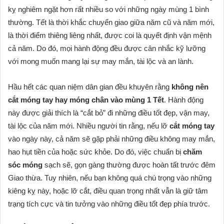
kỵ nghiêm ngặt hơn rất nhiều so với những ngày mùng 1 bình
thường. Tết là thời khắc chuyển giao giữa năm cũ và năm mới,
là thời điểm thiêng liêng nhất, được coi là quyết định vận mệnh
cả năm. Do đó, mọi hành động đều được cân nhắc kỹ lưỡng
với mong muốn mang lại sự may mắn, tài lộc và an lành.
Hầu hết các quan niệm dân gian đều khuyên rằng
không nên
cắt móng tay hay móng chân vào mùng 1 Tết
. Hành động
này được giải thích là “cắt bỏ” đi những điều tốt đẹp, vận may,
tài lộc của năm mới. Nhiều người tin rằng, nếu lỡ
cắt móng tay
vào ngày này, cả năm sẽ gặp phải những điều không may mắn,
hao hụt tiền của hoặc sức khỏe. Do đó, việc chuẩn bị
chăm
sóc móng
sạch sẽ, gọn gàng thường được hoàn tất trước đêm
Giao thừa. Tuy nhiên, nếu bạn không quá chú trọng vào những
kiêng kỵ này, hoặc lỡ cắt, điều quan trọng nhất vẫn là giữ tâm
trạng tích cực và tin tưởng vào những điều tốt đẹp phía trước.