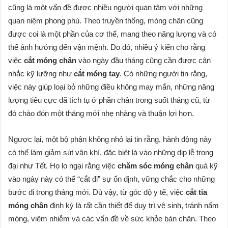
cũng là một vấn đề được nhiều người quan tâm với những
quan niệm phong phú. Theo truyền thống, móng chân cũng
được coi là một phần của cơ thể, mang theo năng lượng và có
thể ảnh hưởng đến vận mệnh. Do đó, nhiều ý kiến cho rằng
việc
cắt móng chân
vào ngày đầu tháng cũng cần được cân
nhắc kỹ lưỡng như
cắt móng tay
. Có những người tin rằng,
việc này giúp loại bỏ những điều không may mắn, những năng
lượng tiêu cực đã tích tụ ở phần chân trong suốt tháng cũ, từ
đó chào đón một tháng mới nhẹ nhàng và thuận lợi hơn.
Ngược lại, một bộ phận không nhỏ lại tin rằng, hành động này
có thể làm giảm sút vận khí, đặc biệt là vào những dịp lễ trọng
đại như Tết. Họ lo ngại rằng việc
chăm sóc móng chân
quá kỹ
vào ngày này có thể “cắt đi” sự ổn định, vững chắc cho những
bước đi trong tháng mới. Dù vậy, từ góc độ y tế, việc
cắt tỉa
móng chân
định kỳ là rất cần thiết để duy trì vệ sinh, tránh nấm
móng, viêm nhiễm và các vấn đề về sức khỏe bàn chân. Theo