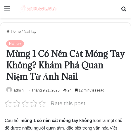
Menu
S
fo
Home
/
Nail tay
Nail tay
Mùng 1 Có Nên Cắt Móng Tay
Không? Khám Phá Quan
Niệm Từ Ảnh Nail
admin
Tháng 9 21, 2025
24
12 minutes read
Rate this post
Câu hỏi
mùng 1 có nên cắt móng tay không
luôn là một chủ
đề được nhiều người quan tâm, đặc biệt trong văn hóa Việt