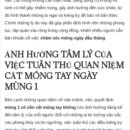
việc cắt móng không cẩn thận hoặc bằng dụng cụ không vệ
sinh có thể gây nhiễm trùng, gây ảnh hưởng đến sức khỏe, từ
đó hình thành những lo ngại và kiêng kỵ để bảo vệ bản thân.
Chính những lý do này đã góp phần định hình nên những phong
tục, tập quán sâu rộng trong cộng đồng, khiến nhiều người vẫn
băn khoăn về việc
chăm sóc móng ngày đầu tháng
.
ẢNH HƯỞNG TÂM LÝ CỦA
VIỆC TUÂN THỦ QUAN NIỆM
CẮT MÓNG TAY NGÀY
MÙNG 1
Bên cạnh những quan niệm về vận mệnh, việc quyết định
mùng 1 có nên cắt móng tay không
còn ảnh hưởng đáng kể
đến tâm lý của mỗi người. Đối với những ai tin tưởng sâu sắc
vào phong thủy và tín ngưỡng, việc tuân thủ các điều kiêng kỵ
giúp họ cảm thấy yên tâm, an toàn và tự tin hơn khi bước vào