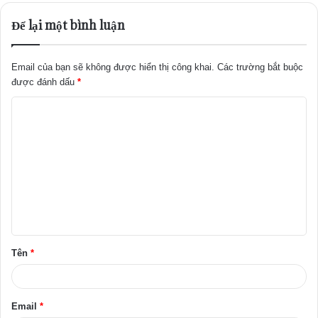
Để lại một bình luận
Email của bạn sẽ không được hiển thị công khai.
Các trường bắt buộc
được đánh dấu
*
B
ì
n
h
l
u
ậ
Tên
*
n
*
Email
*