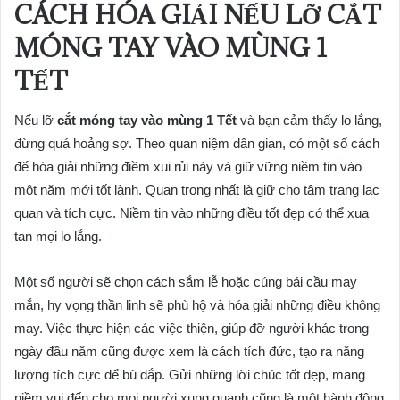
CÁCH HÓA GIẢI NẾU LỠ CẮT
MÓNG TAY VÀO MÙNG 1
TẾT
Nếu lỡ
cắt móng tay vào mùng 1 Tết
và bạn cảm thấy lo lắng,
đừng quá hoảng sợ. Theo quan niệm dân gian, có một số cách
để hóa giải những điềm xui rủi này và giữ vững niềm tin vào
một năm mới tốt lành. Quan trọng nhất là giữ cho tâm trạng lạc
quan và tích cực. Niềm tin vào những điều tốt đẹp có thể xua
tan mọi lo lắng.
Một số người sẽ chọn cách sắm lễ hoặc cúng bái cầu may
mắn, hy vọng thần linh sẽ phù hộ và hóa giải những điều không
may. Việc thực hiện các việc thiện, giúp đỡ người khác trong
ngày đầu năm cũng được xem là cách tích đức, tạo ra năng
lượng tích cực để bù đắp. Gửi những lời chúc tốt đẹp, mang
niềm vui đến cho mọi người xung quanh cũng là một hành động