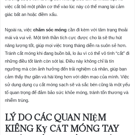
việc cắt bỏ một phần cơ thể vào lúc này có thể mang lại cảm
giác bất an hoặc điềm xấu.
Ngoài ra, việc
chăm sóc móng
cần đi kèm với tâm trạng thoải
mái và vui vẻ. Một tinh thần tích cực được cho là sẽ thu hút
năng lượng tốt, giúp mọi việc trong tháng diễn ra suôn sẻ hơn.
Tránh cắt móng khi đang buồn bã, lo âu vì có thể vô tình “cắt” đi
những điều tốt lành còn sót lại. Điều này không chỉ là tín
ngưỡng mà còn ảnh hưởng đến trải nghiệm cá nhân, giúp bạn
cảm thấy thư giãn và hài lòng hơn với diện mạo của mình. Việc
sử dụng dụng cụ cắt móng sạch sẽ và sắc bén cũng là một yếu
tố quan trọng để đảm bảo sức khỏe móng, tránh tổn thương và
nhiễm trùng.
LÝ DO CÁC QUAN NIỆM
KIÊNG KỴ CẮT MÓNG TAY