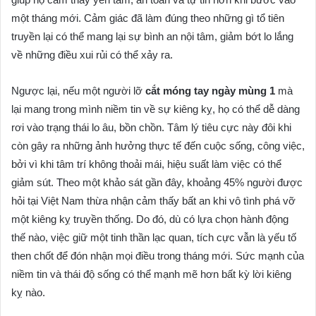
một tháng mới. Cảm giác đã làm đúng theo những gì tổ tiên
truyền lại có thể mang lại sự bình an nội tâm, giảm bớt lo lắng
về những điều xui rủi có thể xảy ra.
Ngược lại, nếu một người lỡ
cắt móng tay ngày mùng 1
mà
lại mang trong mình niềm tin về sự kiêng kỵ, họ có thể dễ dàng
rơi vào trạng thái lo âu, bồn chồn. Tâm lý tiêu cực này đôi khi
còn gây ra những ảnh hưởng thực tế đến cuộc sống, công việc,
bởi vì khi tâm trí không thoải mái, hiệu suất làm việc có thể
giảm sút. Theo một khảo sát gần đây, khoảng 45% người được
hỏi tại Việt Nam thừa nhận cảm thấy bất an khi vô tình phá vỡ
một kiêng kỵ truyền thống. Do đó, dù có lựa chọn hành động
thế nào, việc giữ một tinh thần lạc quan, tích cực vẫn là yếu tố
then chốt để đón nhận mọi điều trong tháng mới. Sức mạnh của
niềm tin và thái độ sống có thể mạnh mẽ hơn bất kỳ lời kiêng
kỵ nào.