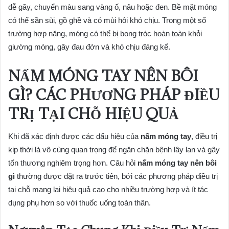
dễ gãy, chuyển màu sang vàng ố, nâu hoặc đen. Bề mặt móng
có thể sần sùi, gồ ghề và có mùi hôi khó chịu. Trong một số
trường hợp nặng, móng có thể bị bong tróc hoàn toàn khỏi
giường móng, gây đau đớn và khó chịu đáng kể.
NẤM MÓNG TAY NÊN BÔI
GÌ? CÁC PHƯƠNG PHÁP ĐIỀU
TRỊ TẠI CHỖ HIỆU QUẢ
Khi đã xác định được các dấu hiệu của
nấm móng tay
, điều trị
kịp thời là vô cùng quan trọng để ngăn chặn bệnh lây lan và gây
tổn thương nghiêm trọng hơn. Câu hỏi
nấm móng tay nên bôi
gì
thường được đặt ra trước tiên, bởi các phương pháp điều trị
tại chỗ mang lại hiệu quả cao cho nhiều trường hợp và ít tác
dụng phụ hơn so với thuốc uống toàn thân.