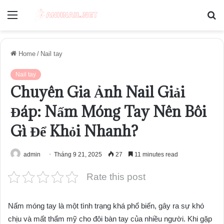
Menu
S
fo
Home
/
Nail tay
Nail tay
Chuyên Gia Ảnh Nail Giải
Đáp: Nấm Móng Tay Nên Bôi
Gì Để Khỏi Nhanh?
admin
Tháng 9 21, 2025
27
11 minutes read
Rate this post
Nấm móng tay là một tình trạng khá phổ biến, gây ra sự khó
chịu và mất thẩm mỹ cho đôi bàn tay của nhiều người. Khi gặp