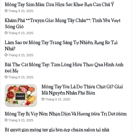
Móng Tay Sẫm Màu: Dấu Hiệu Sức Khỏe Bạn Cần Chú Ý
Tháng 9 23, 2025
Khám Phá **Truyện Giấc Mộng Tây Châu**: Tình Yêu Vượt
Sóng Gió
Tháng 9 23, 2025
Làm Sao Để Móng Tay Trắng Sáng Tự Nhiên, Rạng Rỡ Tại
Nhà?
Tháng 9 23, 2025
Bài Thơ Cắt Móng Tay: Tấm Lòng Hiếu Thảo Qua Hình Ảnh
Đời Mẹ
Tháng 9 23, 2025
Móng Tay Yếu Là Do Thiếu Chất Gì? Giải
Mã Nguyên Nhân Phổ Biến
Tháng 9 23, 2025
Móng Tay Bị Vảy Nến: Nhận Diện Và Hướng Điều Trị Dứt Điểm
Tháng 9 23, 2025
Bí quyết gắn móng tay giả bền đẹp chuẩn salon tại nhà