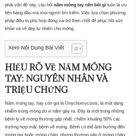
phải vấn đề này, câu hỏi
nấm móng tay nên bôi gì
luôn là ưu
tiên hàng đầu mà mọi người tìm kiếm. Việc lựa chọn phương
pháp điều trị phù hợp đóng vai trò then chốt để phục hồi sức
khỏe và vẻ đẹp tự nhiên cho móng.
Xem Nội Dung Bài Viết
HIỂU RÕ VỀ NẤM MÓNG
TAY: NGUYÊN NHÂN VÀ
TRIỆU CHỨNG
Nấm móng tay, hay còn gọi là Onychomycosis, là một dạng
nhiễm trùng móng do vi nấm gây ra. Đây là một trong những
bệnh lý về móng thường gặp nhất, chiếm khoảng 50% các
trường hợp mắc bệnh về móng. Bệnh có thể ảnh hưởng đến
móng tay hoặc móng chân, nhưng thường gặp ở móng chân