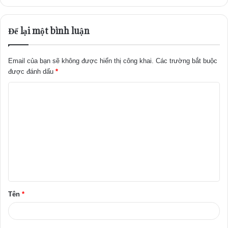
Để lại một bình luận
Email của bạn sẽ không được hiển thị công khai.
Các trường bắt buộc
được đánh dấu
*
B
ì
n
h
l
u
ậ
Tên
*
n
*