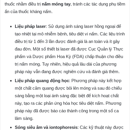
thuốc nhằm điều trị
nấm móng tay
, tránh các tác dụng phụ tiềm
ẩn của thuốc kháng nấm.
Liệu pháp laser
: Sử dụng ánh sáng laser hồng ngoại để
tạo nhiệt tại mô nhiễm bệnh, tiêu diệt vi nấm. Các liệu trình
điều trị từ 1 đến 3 lần được đánh giá là an toàn và ít gây
đau đớn. Một số thiết bị laser đã được Cục Quản lý Thực
phẩm và Dược phẩm Hoa Kỳ (FDA) chấp thuận cho điều
trị nấm móng. Tuy nhiên, hiệu quả lâu dài của phương
pháp này vẫn đang được nghiên cứu và đánh giá thêm.
Liệu pháp quang động học
: Phương pháp này kết hợp
một chất cảm quang được bôi lên móng và sau đó chiếu
sáng bằng một loại ánh sáng đặc biệt để kích hoạt chất
này, tạo ra các phản ứng hóa học tiêu diệt nấm. Phương
pháp này đã được báo cáo thành công trong một số ca
lâm sàng.
Sóng siêu âm và iontophoresis
: Các kỹ thuật này được