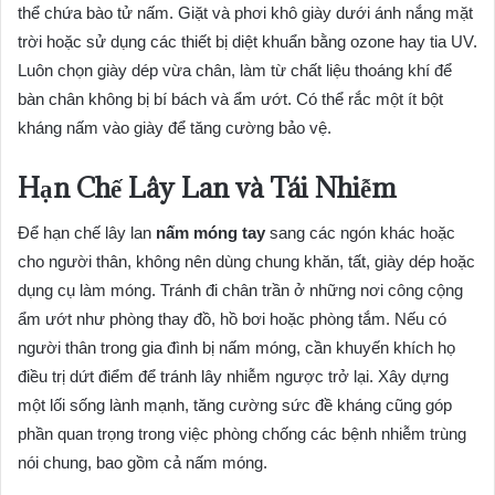
thể chứa bào tử nấm. Giặt và phơi khô giày dưới ánh nắng mặt
trời hoặc sử dụng các thiết bị diệt khuẩn bằng ozone hay tia UV.
Luôn chọn giày dép vừa chân, làm từ chất liệu thoáng khí để
bàn chân không bị bí bách và ẩm ướt. Có thể rắc một ít bột
kháng nấm vào giày để tăng cường bảo vệ.
Hạn Chế Lây Lan và Tái Nhiễm
Để hạn chế lây lan
nấm móng tay
sang các ngón khác hoặc
cho người thân, không nên dùng chung khăn, tất, giày dép hoặc
dụng cụ làm móng. Tránh đi chân trần ở những nơi công cộng
ẩm ướt như phòng thay đồ, hồ bơi hoặc phòng tắm. Nếu có
người thân trong gia đình bị nấm móng, cần khuyến khích họ
điều trị dứt điểm để tránh lây nhiễm ngược trở lại. Xây dựng
một lối sống lành mạnh, tăng cường sức đề kháng cũng góp
phần quan trọng trong việc phòng chống các bệnh nhiễm trùng
nói chung, bao gồm cả nấm móng.