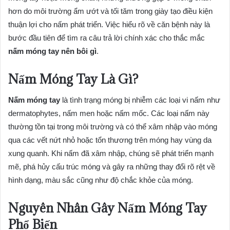
hơn do môi trường ẩm ướt và tối tăm trong giày tạo điều kiện
thuận lợi cho nấm phát triển. Việc hiểu rõ về căn bệnh này là
bước đầu tiên để tìm ra câu trả lời chính xác cho thắc mắc
nấm móng tay nên bôi gì
.
Nấm Móng Tay Là Gì?
Nấm móng tay
là tình trạng móng bị nhiễm các loại vi nấm như
dermatophytes, nấm men hoặc nấm mốc. Các loại nấm này
thường tồn tại trong môi trường và có thể xâm nhập vào móng
qua các vết nứt nhỏ hoặc tổn thương trên móng hay vùng da
xung quanh. Khi nấm đã xâm nhập, chúng sẽ phát triển mạnh
mẽ, phá hủy cấu trúc móng và gây ra những thay đổi rõ rệt về
hình dạng, màu sắc cũng như độ chắc khỏe của móng.
Nguyên Nhân Gây Nấm Móng Tay
Phổ Biến