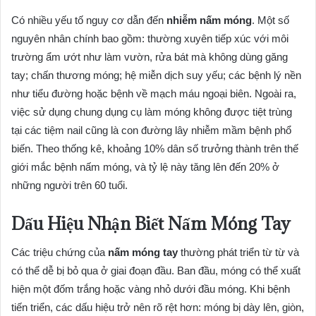
Có nhiều yếu tố nguy cơ dẫn đến
nhiễm nấm móng
. Một số
nguyên nhân chính bao gồm: thường xuyên tiếp xúc với môi
trường ẩm ướt như làm vườn, rửa bát mà không dùng găng
tay; chấn thương móng; hệ miễn dịch suy yếu; các bệnh lý nền
như tiểu đường hoặc bệnh về mạch máu ngoại biên. Ngoài ra,
việc sử dụng chung dụng cụ làm móng không được tiệt trùng
tại các tiệm nail cũng là con đường lây nhiễm mầm bệnh phổ
biến. Theo thống kê, khoảng 10% dân số trưởng thành trên thế
giới mắc bệnh nấm móng, và tỷ lệ này tăng lên đến 20% ở
những người trên 60 tuổi.
Dấu Hiệu Nhận Biết Nấm Móng Tay
Các triệu chứng của
nấm móng tay
thường phát triển từ từ và
có thể dễ bị bỏ qua ở giai đoạn đầu. Ban đầu, móng có thể xuất
hiện một đốm trắng hoặc vàng nhỏ dưới đầu móng. Khi bệnh
tiến triển, các dấu hiệu trở nên rõ rệt hơn: móng bị dày lên, giòn,