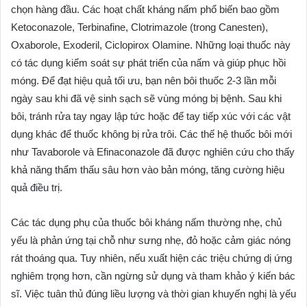
chọn hàng đầu. Các hoạt chất kháng nấm phổ biến bao gồm
Ketoconazole, Terbinafine, Clotrimazole (trong Canesten),
Oxaborole, Exoderil, Ciclopirox Olamine. Những loại thuốc này
có tác dụng kiểm soát sự phát triển của nấm và giúp phục hồi
móng. Để đạt hiệu quả tối ưu, bạn nên bôi thuốc 2-3 lần mỗi
ngày sau khi đã vệ sinh sạch sẽ vùng móng bị bệnh. Sau khi
bôi, tránh rửa tay ngay lập tức hoặc để tay tiếp xúc với các vật
dụng khác để thuốc không bị rửa trôi. Các thế hệ thuốc bôi mới
như Tavaborole và Efinaconazole đã được nghiên cứu cho thấy
khả năng thẩm thấu sâu hơn vào bản móng, tăng cường hiệu
quả điều trị.
Các tác dụng phụ của thuốc bôi kháng nấm thường nhẹ, chủ
yếu là phản ứng tại chỗ như sưng nhẹ, đỏ hoặc cảm giác nóng
rát thoáng qua. Tuy nhiên, nếu xuất hiện các triệu chứng dị ứng
nghiêm trọng hơn, cần ngừng sử dụng và tham khảo ý kiến bác
sĩ. Việc tuân thủ đúng liều lượng và thời gian khuyến nghị là yếu