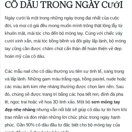
CÔ DÂU TRONG NGÀY CƯỚI
Ngày cưới là một trong những ngày trọng đại nhất của cuộc
đời, và mọi cô gái đều mong muốn mình trông thật lộng lẫy từ
khuôn mặt, mái tóc cho đến bộ móng tay. Cùng với chiếc váy
cưới xinh xắn, mái tóc bồng bềnh và đôi giày lấp lánh, bộ móng
tay cũng cần được chăm chút cẩn thận để hoàn thiện vẻ đẹp
hoàn mỹ của cô dâu.
Các mẫu nail cho cô dâu thường ưu tiên sự tinh tế, sang trọng
và lấp lánh. Những gam màu trắng ngà, hồng pastel, nude hoặc
các màu ánh kim nhẹ nhàng thường được chọn làm nền. Sau
đó, chúng sẽ được trang trí bằng các họa tiết ren, đính đá pha
lê, ngọc trai hoặc vẽ hoa 3D tinh xảo. Một bộ
sơn móng tay
đẹp nhẹ nhàng
nhưng vẫn nổi bật sẽ giúp cô dâu tự tin hơn khi
trao nhẫn và đón nhận những lời chúc phúc trong ngày hạnh
phúc. Gần 90% cô dâu đầu tư đặc biệt cho bộ móng tay của