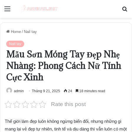
Menu
S
fo
Home
/
Nail tay
Nail tay
Mẫu Sơn Móng Tay Đẹp Nhẹ
Nhàng: Phong Cách Nữ Tính
Cực Xinh
admin
Tháng 9 21, 2025
24
18 minutes read
Rate this post
Thế giới làm đẹp luôn không ngừng biến đổi, nhưng những gì
mang lại vẻ đẹp tự nhiên, tinh tế và dịu dàng thì vẫn luôn có một