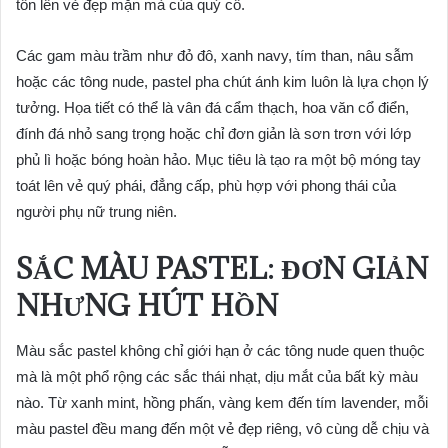
tôn lên vẻ đẹp mặn mà của quý cô.
Các gam màu trầm như đỏ đô, xanh navy, tím than, nâu sẫm
hoặc các tông nude, pastel pha chút ánh kim luôn là lựa chọn lý
tưởng. Họa tiết có thể là vân đá cẩm thạch, hoa văn cổ điển,
đính đá nhỏ sang trọng hoặc chỉ đơn giản là sơn trơn với lớp
phủ lì hoặc bóng hoàn hảo. Mục tiêu là tạo ra một bộ móng tay
toát lên vẻ quý phái, đẳng cấp, phù hợp với phong thái của
người phụ nữ trung niên.
SẮC MÀU PASTEL: ĐƠN GIẢN
NHƯNG HÚT HỒN
Màu sắc pastel không chỉ giới hạn ở các tông nude quen thuộc
mà là một phổ rộng các sắc thái nhạt, dịu mắt của bất kỳ màu
nào. Từ xanh mint, hồng phấn, vàng kem đến tím lavender, mỗi
màu pastel đều mang đến một vẻ đẹp riêng, vô cùng dễ chịu và