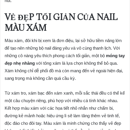
hút.
VẺ ĐẸP TỐI GIẢN CỦA NAIL
MÀU XÁM
Màu xám, đôi khi bị xem là đơn điệu, lại sở hữu tiềm năng lớn
để tạo nên những bộ nail đáng yêu và vô cùng thanh lịch. Với
những cô nàng yêu thích phong cách tối giản, một bộ
móng tay
đẹp nhẹ nhàng
với tông xám là lựa chọn không thể bỏ qua.
Xám không chỉ dễ phối đồ mà còn mang đến vẻ ngoài hiện đại,
sang trọng mà không cần quá cầu kỳ.
Từ xám tro, xám bạc đến xám xanh, mỗi sắc thái đều có thể kể
một câu chuyện riêng, phù hợp với nhiều cá tính khác nhau.
Kết hợp màu xám với các họa tiết nhỏ nhắn như chấm bi,
đường kẻ mảnh hoặc hiệu ứng lì sẽ làm tăng thêm vẻ tinh tế,
độc đáo cho đôi tay. Màu xám là minh chứng cho thấy vẻ đẹp