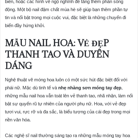
biển, hoặc các hình vẽ ngộ nghĩnh để tăng thêm phần sống
động. Một bộ nail đậm chất mùa hè sẽ giúp bạn thêm phần tự
tin và nổi bật trong mọi cuộc vui, đặc biệt là những chuyến đi
biển đầy hứng khởi.
MẪU NAIL HOA: VẺ ĐẸP
THANH TAO VÀ DUYÊN
DÁNG
Nghệ thuật vẽ móng hoa luôn có một sức hút đặc biệt đối với
phái nữ. Mặc dù tinh tế và
nhẹ nhàng sơn móng tay đẹp
,
những mẫu nail hoa vẫn toát lên vẻ thanh tao, nhã nhặn, làm nổi
bật sự quyến rũ tự nhiên của người phụ nữ. Hoa, với vẻ đẹp
tươi vui, rực rỡ và đa sắc, là biểu tượng của cái đẹp trong mọi
nền văn hóa.
Các nghệ sĩ nail thường sáng tạo ra những mẫu móng tay hoa