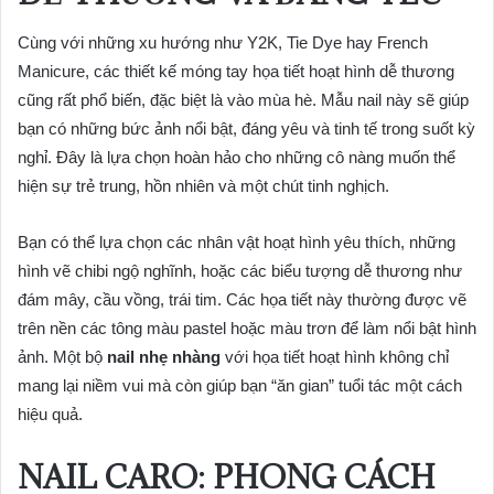
Cùng với những xu hướng như Y2K, Tie Dye hay French
Manicure, các thiết kế móng tay họa tiết hoạt hình dễ thương
cũng rất phổ biến, đặc biệt là vào mùa hè. Mẫu nail này sẽ giúp
bạn có những bức ảnh nổi bật, đáng yêu và tinh tế trong suốt kỳ
nghỉ. Đây là lựa chọn hoàn hảo cho những cô nàng muốn thể
hiện sự trẻ trung, hồn nhiên và một chút tinh nghịch.
Bạn có thể lựa chọn các nhân vật hoạt hình yêu thích, những
hình vẽ chibi ngộ nghĩnh, hoặc các biểu tượng dễ thương như
đám mây, cầu vồng, trái tim. Các họa tiết này thường được vẽ
trên nền các tông màu pastel hoặc màu trơn để làm nổi bật hình
ảnh. Một bộ
nail nhẹ nhàng
với họa tiết hoạt hình không chỉ
mang lại niềm vui mà còn giúp bạn “ăn gian” tuổi tác một cách
hiệu quả.
NAIL CARO: PHONG CÁCH