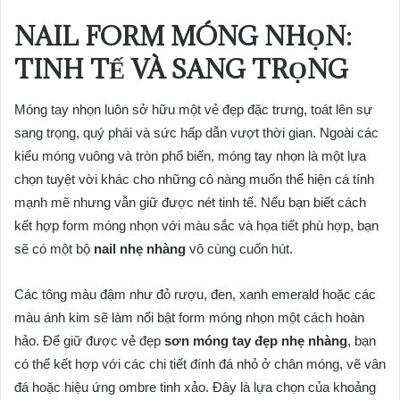
NAIL FORM MÓNG NHỌN:
TINH TẾ VÀ SANG TRỌNG
Móng tay nhọn luôn sở hữu một vẻ đẹp đặc trưng, toát lên sự
sang trọng, quý phái và sức hấp dẫn vượt thời gian. Ngoài các
kiểu móng vuông và tròn phổ biến, móng tay nhọn là một lựa
chọn tuyệt vời khác cho những cô nàng muốn thể hiện cá tính
mạnh mẽ nhưng vẫn giữ được nét tinh tế. Nếu bạn biết cách
kết hợp form móng nhọn với màu sắc và họa tiết phù hợp, bạn
sẽ có một bộ
nail nhẹ nhàng
vô cùng cuốn hút.
Các tông màu đậm như đỏ rượu, đen, xanh emerald hoặc các
màu ánh kim sẽ làm nổi bật form móng nhọn một cách hoàn
hảo. Để giữ được vẻ đẹp
sơn móng tay đẹp nhẹ nhàng
, bạn
có thể kết hợp với các chi tiết đính đá nhỏ ở chân móng, vẽ vân
đá hoặc hiệu ứng ombre tinh xảo. Đây là lựa chọn của khoảng