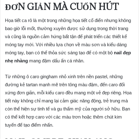
ĐƠN GIẢN MÀ CUỐN HÚT
Họa tiết ca rô là một trong những họa tiết cổ điển nhưng không
bao giờ lỗi mốt, thường xuyên được sử dụng trong thời trang
và cũng là nguồn cảm hứng bất tận để phát triển các thiết kế
móng tay mới. Với nhiều lựa chọn về màu sơn và kiểu dáng
móng tay, bạn có thể thỏa sức sáng tạo để có một bộ
nail đẹp
nhẹ nhàng
mang đậm dấu ấn cá nhân.
Từ những ô caro gingham nhỏ xinh trên nền pastel, những
đường kẻ tartan mạnh mẽ trên tông màu đậm, đến caro đối
xứng đơn giản, mỗi kiểu caro đều mang một vẻ đẹp riêng. Họa
tiết này không chỉ mang lại cảm giác năng động, trẻ trung mà
còn thể hiện sự tinh tế và gu thẩm mỹ của người sở hữu. Bạn
có thể kết hợp caro với các màu trơn hoặc thêm chút kim
tuyến để tạo điểm nhấn.