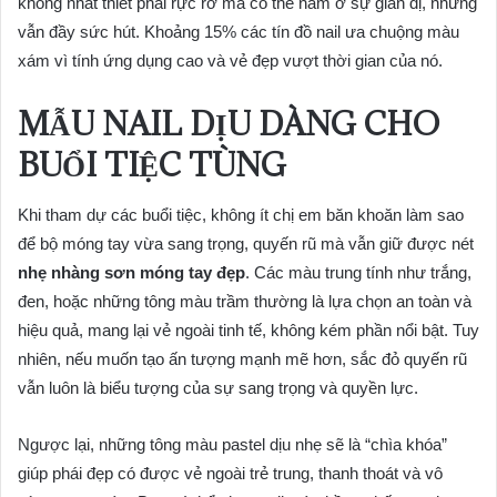
không nhất thiết phải rực rỡ mà có thể nằm ở sự giản dị, nhưng
vẫn đầy sức hút. Khoảng 15% các tín đồ nail ưa chuộng màu
xám vì tính ứng dụng cao và vẻ đẹp vượt thời gian của nó.
MẪU NAIL DỊU DÀNG CHO
BUỔI TIỆC TÙNG
Khi tham dự các buổi tiệc, không ít chị em băn khoăn làm sao
để bộ móng tay vừa sang trọng, quyến rũ mà vẫn giữ được nét
nhẹ nhàng sơn móng tay đẹp
. Các màu trung tính như trắng,
đen, hoặc những tông màu trầm thường là lựa chọn an toàn và
hiệu quả, mang lại vẻ ngoài tinh tế, không kém phần nổi bật. Tuy
nhiên, nếu muốn tạo ấn tượng mạnh mẽ hơn, sắc đỏ quyến rũ
vẫn luôn là biểu tượng của sự sang trọng và quyền lực.
Ngược lại, những tông màu pastel dịu nhẹ sẽ là “chìa khóa”
giúp phái đẹp có được vẻ ngoài trẻ trung, thanh thoát và vô