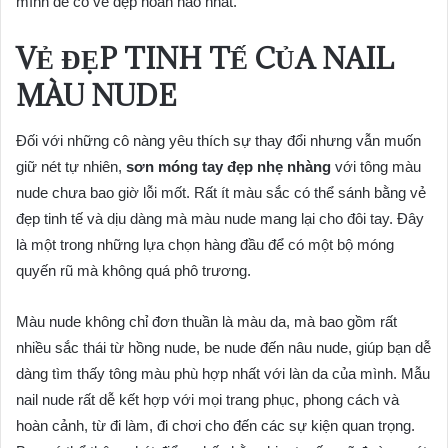
mình để có vẻ đẹp hoàn hảo nhất.
VẺ ĐẸP TINH TẾ CỦA NAIL
MÀU NUDE
Đối với những cô nàng yêu thích sự thay đổi nhưng vẫn muốn
giữ nét tự nhiên,
sơn móng tay đẹp nhẹ nhàng
với tông màu
nude chưa bao giờ lỗi mốt. Rất ít màu sắc có thể sánh bằng vẻ
đẹp tinh tế và dịu dàng mà màu nude mang lại cho đôi tay. Đây
là một trong những lựa chọn hàng đầu để có một bộ móng
quyến rũ mà không quá phô trương.
Màu nude không chỉ đơn thuần là màu da, mà bao gồm rất
nhiều sắc thái từ hồng nude, be nude đến nâu nude, giúp bạn dễ
dàng tìm thấy tông màu phù hợp nhất với làn da của mình. Mẫu
nail nude rất dễ kết hợp với mọi trang phục, phong cách và
hoàn cảnh, từ đi làm, đi chơi cho đến các sự kiện quan trọng.