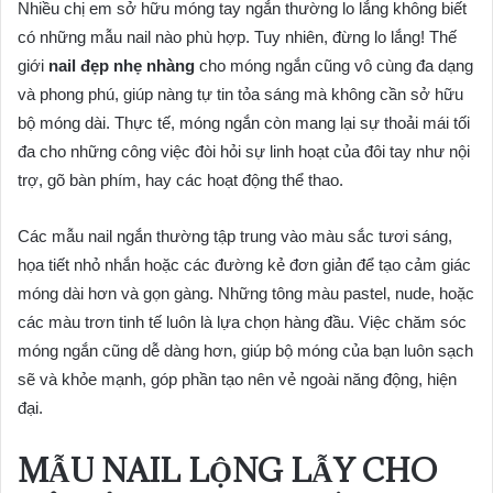
Nhiều chị em sở hữu móng tay ngắn thường lo lắng không biết
có những mẫu nail nào phù hợp. Tuy nhiên, đừng lo lắng! Thế
giới
nail đẹp nhẹ nhàng
cho móng ngắn cũng vô cùng đa dạng
và phong phú, giúp nàng tự tin tỏa sáng mà không cần sở hữu
bộ móng dài. Thực tế, móng ngắn còn mang lại sự thoải mái tối
đa cho những công việc đòi hỏi sự linh hoạt của đôi tay như nội
trợ, gõ bàn phím, hay các hoạt động thể thao.
Các mẫu nail ngắn thường tập trung vào màu sắc tươi sáng,
họa tiết nhỏ nhắn hoặc các đường kẻ đơn giản để tạo cảm giác
móng dài hơn và gọn gàng. Những tông màu pastel, nude, hoặc
các màu trơn tinh tế luôn là lựa chọn hàng đầu. Việc chăm sóc
móng ngắn cũng dễ dàng hơn, giúp bộ móng của bạn luôn sạch
sẽ và khỏe mạnh, góp phần tạo nên vẻ ngoài năng động, hiện
đại.
MẪU NAIL LỘNG LẪY CHO