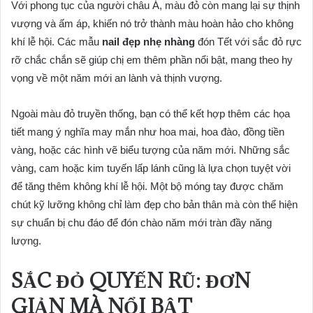
Với phong tục của người châu Á, màu đỏ còn mang lại sự thịnh
vượng và ấm áp, khiến nó trở thành màu hoàn hảo cho không
khí lễ hội. Các mẫu
nail đẹp nhẹ nhàng
đón Tết với sắc đỏ rực
rỡ chắc chắn sẽ giúp chị em thêm phần nổi bật, mang theo hy
vọng về một năm mới an lành và thịnh vượng.
Ngoài màu đỏ truyền thống, bạn có thể kết hợp thêm các họa
tiết mang ý nghĩa may mắn như hoa mai, hoa đào, đồng tiền
vàng, hoặc các hình vẽ biểu tượng của năm mới. Những sắc
vàng, cam hoặc kim tuyến lấp lánh cũng là lựa chọn tuyệt vời
để tăng thêm không khí lễ hội. Một bộ móng tay được chăm
chút kỹ lưỡng không chỉ làm đẹp cho bản thân mà còn thể hiện
sự chuẩn bị chu đáo để đón chào năm mới tràn đầy năng
lượng.
SẮC ĐỎ QUYẾN RŨ: ĐƠN
GIẢN MÀ NỔI BẬT