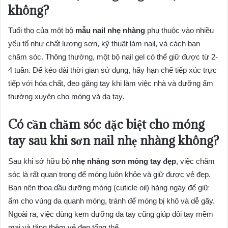
không?
Tuổi thọ của một bộ
mẫu nail nhẹ nhàng
phụ thuộc vào nhiều
yếu tố như chất lượng sơn, kỹ thuật làm nail, và cách bạn
chăm sóc. Thông thường, một bộ nail gel có thể giữ được từ 2-
4 tuần. Để kéo dài thời gian sử dụng, hãy hạn chế tiếp xúc trực
tiếp với hóa chất, đeo găng tay khi làm việc nhà và dưỡng ẩm
thường xuyên cho móng và da tay.
Có cần chăm sóc đặc biệt cho móng
tay sau khi sơn nail nhẹ nhàng không?
Sau khi sở hữu bộ
nhẹ nhàng sơn móng tay đẹp
, việc chăm
sóc là rất quan trọng để móng luôn khỏe và giữ được vẻ đẹp.
Bạn nên thoa dầu dưỡng móng (cuticle oil) hàng ngày để giữ
ẩm cho vùng da quanh móng, tránh để móng bị khô và dễ gãy.
Ngoài ra, việc dùng kem dưỡng da tay cũng giúp đôi tay mềm
mại và tăng thêm vẻ đẹp tổng thể.