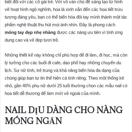
biệt đối với các cô gái trẻ. Với vô vàn chủ đề sáng tạo từ hình
vẽ hoạt hình ngộ nghĩnh, hoa lá xinh xắn đến các họa tiết trừu
tượng đáng yêu, bạn có thể biến hóa đôi tay mình thành một tác
phẩm nghệ thuật thu hút mọi ánh nhìn. Đây là phong cách
móng tay đẹp nhẹ nhàng
được các nàng ưu tiên vì tính ứng
dụng cao và vẻ đẹp tươi trẻ.
Những thiết kế này không chỉ phù hợp để đi làm, đi học, mà còn
lý tưởng cho các buổi đi cafe, dạo phố hay những chuyến du
lịch. Sự nữ tính, trẻ trung và khả năng biến hóa đa dạng của
chúng giúp bạn tự tin thể hiện cá tính riêng. Theo một thống kê
nhỏ, gần 40% phụ nữ dưới 25 tuổi thường chọn các mẫu nail có
họa tiết dễ thương để làm mới vẻ ngoài của mình.
NAIL DỊU DÀNG CHO NÀNG
MÓNG NGẮN