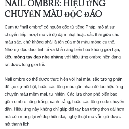
NAIL OMBRE: HIỆU ỨNG
CHUYỂN MÀU ĐỘC ĐÁO
Cụm từ “nail ombre” có nguồn gốc từ tiếng Pháp, mô tả sự
chuyển tiếp mượt mà về độ đậm nhạt hoặc sắc thái giữa các
màu sắc, chứ không phải là tên của một màu móng cụ thể.
Nhờ sự độc đáo, tinh tế và khả năng biến hóa không giới hạn,
kiểu
móng tay đẹp nhẹ nhàng
với hiệu ứng ombre hiện đang
rất được lòng giới trẻ.
Nail ombre có thể được thực hiện với hai màu sắc tương phản
để tạo sự nổi bật, hoặc các tông màu gần nhau để tạo hiệu ứng
chuyển màu mềm mại, tự nhiên. Các lựa chọn phổ biến bao
gồm ombre hồng-trắng, xanh-trắng, hoặc các tông nude chuyển
dần. Hiệu ứng này không chỉ giúp đôi tay bạn trông thon dài hơn
mà còn mang lại vẻ đẹp hiện đại, nghệ thuật mà vẫn giữ được
nét thanh lịch.