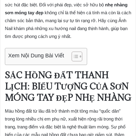
sức hút đặc biệt. Đối với phái đẹp, việc sở hữu bộ
nhẹ nhàng
sơn móng tay đẹp
không chỉ là thể hiện cá tính mà còn là cách
chăm sóc bản thân, mang lại sự tự tin rạng rỡ. Hãy cùng Ảnh
Nail khám phá những xu hướng nail đang thịnh hành, giúp bạn
tìm được phong cách ưng ý nhất.
Xem Nội Dung Bài Viết
SẮC HỒNG ĐẤT THANH
LỊCH: BIỂU TƯỢNG CỦA SƠN
MÓNG TAY ĐẸP NHẸ NHÀNG
Màu hồng đất từ lâu đã trở thành một tông màu “quốc dân”
trong lòng nhiều chị em phụ nữ, xuất hiện rộng rãi trong thời
trang, trang điểm và đặc biệt là nghệ thuật làm móng. Sự phổ
biến của các mẫu nail hồng đất chưa bao giờ giảm sút, thậm