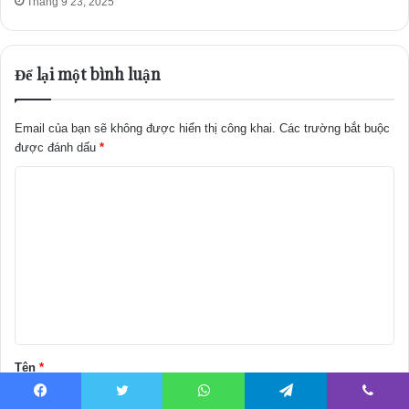
Tháng 9 23, 2025
Để lại một bình luận
Email của bạn sẽ không được hiển thị công khai.
Các trường bắt buộc
được đánh dấu
*
B
ì
n
h
l
u
ậ
Tên
*
n
*
Facebook
Twitter
WhatsApp
Telegram
Viber