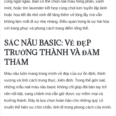
cùng ngọt ngào. Bạn có thể chọn nail màu hồng phấn, xanh
mint, hoặc tím lavender kết hợp cùng chút kim tuyến lấp lánh
hoặc họa tiết đá nhỏ xinh để tăng thêm vẻ lộng lẫy mà vẫn
không làm mất đi sự nhẹ nhàng. Điều quan trọng là sự hài hòa
với trang phục và phong cách trang điểm tổng thể.
SẮC NÂU BASIC: VẺ ĐẸP
TRƯỞNG THÀNH VÀ ĐẰM
THẮM
Màu nâu luôn mang trong mình vẻ đẹp của sự ổn định, thịnh
vượng và tính cách trung thực, kiên định. Trong thế giới nail,
những mẫu nail màu nâu basic không chỉ giúp đôi bàn tay trở
nên nổi bật, sang chảnh mà vẫn giữ được sự mềm mại và
trưởng thành. Đây là lựa chọn hoàn hảo cho những quý cô
muốn thể hiện sự chín chắn, tinh tế trong phong cách của mình.