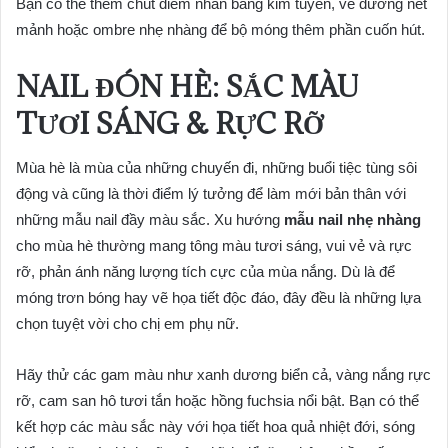
Bạn có thể thêm chút điểm nhấn bằng kim tuyến, vẽ đường nét
mảnh hoặc ombre nhẹ nhàng để bộ móng thêm phần cuốn hút.
NAIL ĐÓN HÈ: SẮC MÀU
TƯƠI SÁNG & RỰC RỠ
Mùa hè là mùa của những chuyến đi, những buổi tiệc tùng sôi
động và cũng là thời điểm lý tưởng để làm mới bản thân với
những mẫu nail đầy màu sắc. Xu hướng
mẫu nail nhẹ nhàng
cho mùa hè thường mang tông màu tươi sáng, vui vẻ và rực
rỡ, phản ánh năng lượng tích cực của mùa nắng. Dù là để
móng trơn bóng hay vẽ họa tiết độc đáo, đây đều là những lựa
chọn tuyệt vời cho chị em phụ nữ.
Hãy thử các gam màu như xanh dương biển cả, vàng nắng rực
rỡ, cam san hô tươi tắn hoặc hồng fuchsia nổi bật. Bạn có thể
kết hợp các màu sắc này với họa tiết hoa quả nhiệt đới, sóng