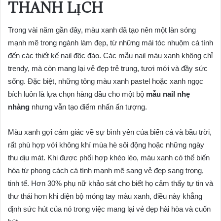
THANH LỊCH
Trong vài năm gần đây, màu xanh đã tạo nên một làn sóng
mạnh mẽ trong ngành làm đẹp, từ những mái tóc nhuộm cá tính
đến các thiết kế nail độc đáo. Các mẫu nail màu xanh không chỉ
trendy, mà còn mang lại vẻ đẹp trẻ trung, tươi mới và đầy sức
sống. Đặc biệt, những tông màu xanh pastel hoặc xanh ngọc
bích luôn là lựa chọn hàng đầu cho một bộ
mẫu nail nhẹ
nhàng
nhưng vẫn tạo điểm nhấn ấn tượng.
Màu xanh gợi cảm giác về sự bình yên của biển cả và bầu trời,
rất phù hợp với không khí mùa hè sôi động hoặc những ngày
thu dịu mát. Khi được phối hợp khéo léo, màu xanh có thể biến
hóa từ phong cách cá tính mạnh mẽ sang vẻ đẹp sang trọng,
tinh tế. Hơn 30% phụ nữ khảo sát cho biết họ cảm thấy tự tin và
thư thái hơn khi diện bộ móng tay màu xanh, điều này khẳng
định sức hút của nó trong việc mang lại vẻ đẹp hài hòa và cuốn