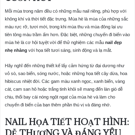
Mỗi mùa trong năm đều có những mẫu nail riêng, phù hợp với
không khí và thời tiết đặc trưng. Mùa hè là mùa của những sắc
màu rực rỡ, tươi mới, trong khi mùa thu và mùa đông lại ưu
tiên tông màu trầm ấm hơn. Đặc biệt, những chuyến đi biển vào
mùa hè là cơ hội tuyệt vời để thử nghiệm các mẫu
nail đẹp
nhẹ nhàng
với họa tiết tươi sáng, sinh động và lạ mắt.
Hãy nghĩ đến những thiết kế lấy cảm hứng từ đại dương như
vỏ sò, sao biển, sóng nước, hoặc những họa tiết cây dừa, hoa
hibiscus nhiệt đới. Các gam màu xanh ngọc, xanh biển, vàng
cát, cam san hô hoặc trắng tinh khôi sẽ mang đến làn gió dễ
chịu, thổi bay cái nóng ngột ngạt của mùa hè và làm cho
chuyến đi biển của bạn thêm phần thú vị và đáng nhớ.
NAIL HỌA TIẾT HOẠT HÌNH:
DỄ THƯƠNG VÀ ĐÁNG YÊU