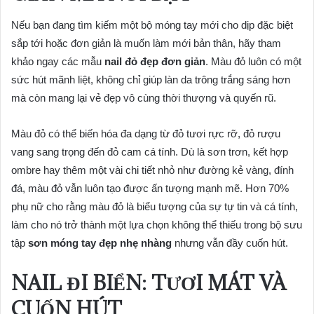
Nếu bạn đang tìm kiếm một bộ móng tay mới cho dịp đặc biệt
sắp tới hoặc đơn giản là muốn làm mới bản thân, hãy tham
khảo ngay các mẫu
nail đỏ đẹp đơn giản
. Màu đỏ luôn có một
sức hút mãnh liệt, không chỉ giúp làn da trông trắng sáng hơn
mà còn mang lại vẻ đẹp vô cùng thời thượng và quyến rũ.
Màu đỏ có thể biến hóa đa dạng từ đỏ tươi rực rỡ, đỏ rượu
vang sang trọng đến đỏ cam cá tính. Dù là sơn trơn, kết hợp
ombre hay thêm một vài chi tiết nhỏ như đường kẻ vàng, đính
đá, màu đỏ vẫn luôn tạo được ấn tượng mạnh mẽ. Hơn 70%
phụ nữ cho rằng màu đỏ là biểu tượng của sự tự tin và cá tính,
làm cho nó trở thành một lựa chọn không thể thiếu trong bộ sưu
tập
sơn móng tay đẹp nhẹ nhàng
nhưng vẫn đầy cuốn hút.
NAIL ĐI BIỂN: TƯƠI MÁT VÀ
CUỐN HÚT