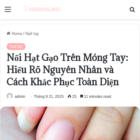
Menu
S
fo
Home
/
Nail tay
Nail tay
Nổi Hạt Gạo Trên Móng Tay:
Hiểu Rõ Nguyên Nhân và
Cách Khắc Phục Toàn Diện
admin
Tháng 9 21, 2025
25
11 minutes read