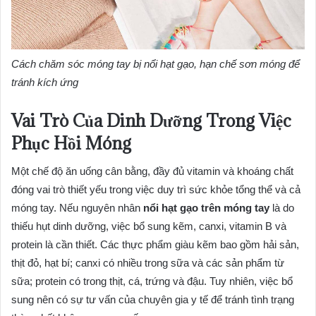
Cách chăm sóc móng tay bị nổi hạt gạo, hạn chế sơn móng để
tránh kích ứng
Vai Trò Của Dinh Dưỡng Trong Việc
Phục Hồi Móng
Một chế độ ăn uống cân bằng, đầy đủ vitamin và khoáng chất
đóng vai trò thiết yếu trong việc duy trì sức khỏe tổng thể và cả
móng tay. Nếu nguyên nhân
nổi hạt gạo trên móng tay
là do
thiếu hụt dinh dưỡng, việc bổ sung kẽm, canxi, vitamin B và
protein là cần thiết. Các thực phẩm giàu kẽm bao gồm hải sản,
thịt đỏ, hạt bí; canxi có nhiều trong sữa và các sản phẩm từ
sữa; protein có trong thịt, cá, trứng và đậu. Tuy nhiên, việc bổ
sung nên có sự tư vấn của chuyên gia y tế để tránh tình trạng