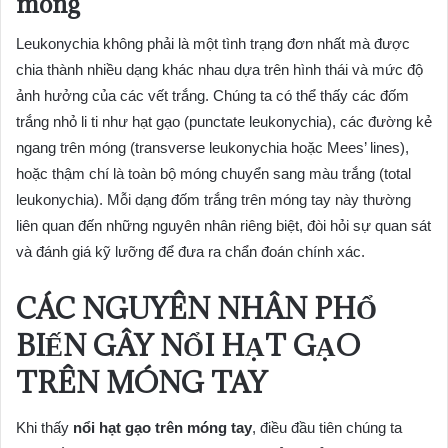
móng
Leukonychia không phải là một tình trạng đơn nhất mà được
chia thành nhiều dạng khác nhau dựa trên hình thái và mức độ
ảnh hưởng của các vết trắng. Chúng ta có thể thấy các đốm
trắng nhỏ li ti như hạt gạo (punctate leukonychia), các đường kẻ
ngang trên móng (transverse leukonychia hoặc Mees’ lines),
hoặc thậm chí là toàn bộ móng chuyển sang màu trắng (total
leukonychia). Mỗi dạng đốm trắng trên móng tay này thường
liên quan đến những nguyên nhân riêng biệt, đòi hỏi sự quan sát
và đánh giá kỹ lưỡng để đưa ra chẩn đoán chính xác.
CÁC NGUYÊN NHÂN PHỔ
BIẾN GÂY NỔI HẠT GẠO
TRÊN MÓNG TAY
Khi thấy
nổi hạt gạo trên móng tay
, điều đầu tiên chúng ta