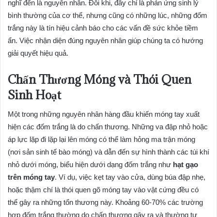
nghĩ đến là nguyên nhân. Đôi khi, đây chỉ là phản ứng sinh lý
bình thường của cơ thể, nhưng cũng có những lúc, những đốm
trắng này là tín hiệu cảnh báo cho các vấn đề sức khỏe tiềm
ẩn. Việc nhận diện đúng nguyên nhân giúp chúng ta có hướng
giải quyết hiệu quả.
Chấn Thương Móng và Thói Quen
Sinh Hoạt
Một trong những nguyên nhân hàng đầu khiến móng tay xuất
hiện các đốm trắng là do chấn thương. Những va đập nhỏ hoặc
áp lực lặp đi lặp lại lên móng có thể làm hỏng ma trận móng
(nơi sản sinh tế bào móng) và dẫn đến sự hình thành các túi khí
nhỏ dưới móng, biểu hiện dưới dạng đốm trắng như
hạt gạo
trên móng tay
. Ví dụ, việc kẹt tay vào cửa, dùng búa đập nhẹ,
hoặc thậm chí là thói quen gõ móng tay vào vật cứng đều có
thể gây ra những tổn thương này. Khoảng 60-70% các trường
hợp đốm trắng thường do chấn thương gây ra và thường tự