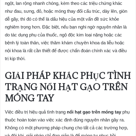
ngột, lan rộng nhanh chóng, kèm theo các triệu chứng khác
như đau, sưng, đỏ, hoặc móng thay đổi cấu trúc, dày lên, giòn
dễ gãy, thì đó có thể là dấu hiệu của một vấn đề sức khỏe
nghiêm trọng hơn. Đặc biệt, nếu bạn nghi ngờ nguyên nhân là
do tác dụng phụ của thuốc, ngộ độc kim loại nặng hoặc các
bệnh lý toàn thân, việc thăm khám chuyên khoa da liễu hoặc
nội khoa là rất cần thiết để được chẩn đoán chính xác và điều
trị kịp thời.
GIẢI PHÁP KHẮC PHỤC TÌNH
TRẠNG NỔI HẠT GẠO TRÊN
MÓNG TAY
Việc điều trị hiệu quả tình trạng
nổi hạt gạo trên móng tay
phụ
thuộc hoàn toàn vào việc xác định đúng nguyên nhân gây ra.
Không có một phương pháp chung cho tất cả các trường hợp,
và đôi khi, giải pháp chỉ đơn giản là để móng tự phục hồi.