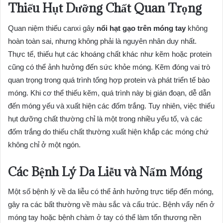
Thiếu Hụt Dưỡng Chất Quan Trọng
Quan niệm thiếu canxi gây
nổi hạt gạo trên móng tay
không
hoàn toàn sai, nhưng không phải là nguyên nhân duy nhất.
Thực tế, thiếu hụt các khoáng chất khác như kẽm hoặc protein
cũng có thể ảnh hưởng đến sức khỏe móng. Kẽm đóng vai trò
quan trọng trong quá trình tổng hợp protein và phát triển tế bào
móng. Khi cơ thể thiếu kẽm, quá trình này bị gián đoạn, dễ dẫn
đến móng yếu và xuất hiện các đốm trắng. Tuy nhiên, việc thiếu
hụt dưỡng chất thường chỉ là một trong nhiều yếu tố, và các
đốm trắng do thiếu chất thường xuất hiện khắp các móng chứ
không chỉ ở một ngón.
Các Bệnh Lý Da Liễu và Nấm Móng
Một số bệnh lý về da liễu có thể ảnh hưởng trực tiếp đến móng,
gây ra các bất thường về màu sắc và cấu trúc. Bệnh vẩy nến ở
móng tay hoặc bệnh chàm ở tay có thể làm tổn thương nền