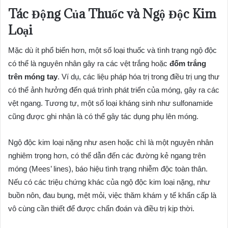
Tác Động Của Thuốc và Ngộ Độc Kim
Loại
Mặc dù ít phổ biến hơn, một số loại thuốc và tình trạng ngộ độc
có thể là nguyên nhân gây ra các vệt trắng hoặc
đốm trắng
trên móng tay
. Ví dụ, các liệu pháp hóa trị trong điều trị ung thư
có thể ảnh hưởng đến quá trình phát triển của móng, gây ra các
vệt ngang. Tương tự, một số loại kháng sinh như sulfonamide
cũng được ghi nhận là có thể gây tác dụng phụ lên móng.
Ngộ độc kim loại nặng như asen hoặc chì là một nguyên nhân
nghiêm trọng hơn, có thể dẫn đến các đường kẻ ngang trên
móng (Mees’ lines), báo hiệu tình trạng nhiễm độc toàn thân.
Nếu có các triệu chứng khác của ngộ độc kim loại nặng, như
buồn nôn, đau bụng, mệt mỏi, việc thăm khám y tế khẩn cấp là
vô cùng cần thiết để được chẩn đoán và điều trị kịp thời.