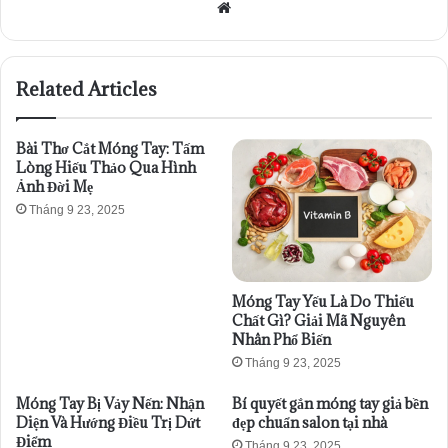
Website
Related Articles
Bài Thơ Cắt Móng Tay: Tấm
Lòng Hiếu Thảo Qua Hình
Ảnh Đời Mẹ
Tháng 9 23, 2025
Móng Tay Yếu Là Do Thiếu
Chất Gì? Giải Mã Nguyên
Nhân Phổ Biến
Tháng 9 23, 2025
Móng Tay Bị Vảy Nến: Nhận
Bí quyết gắn móng tay giả bền
Diện Và Hướng Điều Trị Dứt
đẹp chuẩn salon tại nhà
Điểm
Tháng 9 23, 2025