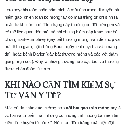
Leukonychia toàn phần bẩm sinh là một tình trạng di truyền rất
hiếm gặp, khiến toàn bộ móng tay có màu trắng từ khi sinh ra
hoặc từ khi còn nhỏ. Tình trạng này thường do đột biến gen và
có thể liên quan đến một số hội chứng hiếm gặp khác như hội
chứng Bart-Pumphrey (gây bất thường móng, vấn đề khớp và
mất thính giác), hội chứng Bauer (gây leukonychia và u nang
da), hoặc bệnh Darier (gây bất thường móng và các vết thâm
giống mụn cóc). Đây là những trường hợp đặc biệt và thường
được chẩn đoán từ sớm.
KHI NÀO CẦN TÌM KIẾM SỰ
TƯ VẤN Y TẾ?
Mặc dù đa phần các trường hợp
nổi hạt gạo trên móng tay
là
vô hại và tự biến mất, nhưng có những tình huống bạn nên tìm
kiếm lời khuyên từ bác sĩ. Nếu các đốm trắng xuất hiện đột