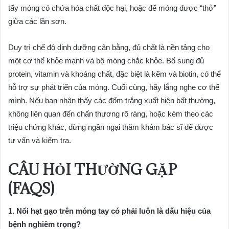
tẩy móng có chứa hóa chất độc hại, hoặc để móng được “thở”
giữa các lần sơn.
Duy trì chế độ dinh dưỡng cân bằng, đủ chất là nền tảng cho
một cơ thể khỏe mạnh và bộ móng chắc khỏe. Bổ sung đủ
protein, vitamin và khoáng chất, đặc biệt là kẽm và biotin, có thể
hỗ trợ sự phát triển của móng. Cuối cùng, hãy lắng nghe cơ thể
mình. Nếu bạn nhận thấy các đốm trắng xuất hiện bất thường,
không liên quan đến chấn thương rõ ràng, hoặc kèm theo các
triệu chứng khác, đừng ngần ngại thăm khám bác sĩ để được
tư vấn và kiểm tra.
CÂU HỎI THƯỜNG GẶP
(FAQS)
1. Nổi hạt gạo trên móng tay có phải luôn là dấu hiệu của
bệnh nghiêm trọng?