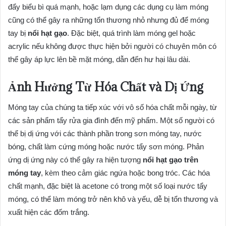
đẩy biểu bì quá mạnh, hoặc lạm dụng các dụng cụ làm móng
cũng có thể gây ra những tổn thương nhỏ nhưng đủ để móng
tay bị
nổi hạt gạo
. Đặc biệt, quá trình làm móng gel hoặc
acrylic nếu không được thực hiện bởi người có chuyên môn có
thể gây áp lực lên bề mặt móng, dẫn đến hư hại lâu dài.
Ảnh Hưởng Từ Hóa Chất và Dị Ứng
Móng tay của chúng ta tiếp xúc với vô số hóa chất mỗi ngày, từ
các sản phẩm tẩy rửa gia đình đến mỹ phẩm. Một số người có
thể bị dị ứng với các thành phần trong sơn móng tay, nước
bóng, chất làm cứng móng hoặc nước tẩy sơn móng. Phản
ứng dị ứng này có thể gây ra hiện tượng
nổi hạt gạo trên
móng tay
, kèm theo cảm giác ngứa hoặc bong tróc. Các hóa
chất mạnh, đặc biệt là acetone có trong một số loại nước tẩy
móng, có thể làm móng trở nên khô và yếu, dễ bị tổn thương và
xuất hiện các đốm trắng.