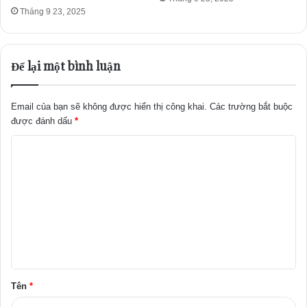
Tháng 9 23, 2025
Để lại một bình luận
Email của bạn sẽ không được hiển thị công khai.
Các trường bắt buộc
được đánh dấu
*
B
ì
n
h
l
u
ậ
Tên
*
n