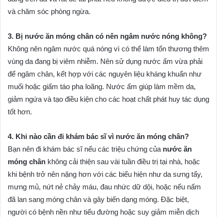
và chăm sóc phòng ngừa.
3. Bị nước ăn móng chân có nên ngâm nước nóng không?
Không nên ngâm nước quá nóng vì có thể làm tổn thương thêm
vùng da đang bị viêm nhiễm. Nên sử dụng nước ấm vừa phải
để ngâm chân, kết hợp với các nguyên liệu kháng khuẩn như
muối hoặc giấm táo pha loãng. Nước ấm giúp làm mềm da,
giảm ngứa và tạo điều kiện cho các hoạt chất phát huy tác dụng
tốt hơn.
4. Khi nào cần đi khám bác sĩ vì nước ăn móng chân?
Bạn nên đi khám bác sĩ nếu các triệu chứng của
nước ăn
móng chân
không cải thiện sau vài tuần điều trị tại nhà, hoặc
khi bệnh trở nên nặng hơn với các biểu hiện như da sưng tấy,
mưng mủ, nứt nẻ chảy máu, đau nhức dữ dội, hoặc nếu nấm
đã lan sang móng chân và gây biến dạng móng. Đặc biệt,
người có bệnh nền như tiểu đường hoặc suy giảm miễn dịch