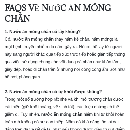
FAQS VỀ
NƯỚC ĂN MÓNG
CHÂN
1. Nước ăn móng chân có lây không?
Có,
nước ăn móng chân
(hay nấm kẽ chân, nấm móng) là
một bệnh truyền nhiễm do nấm gây ra. Nó có thể lây từ người
này sang người khác qua tiếp xúc trực tiếp hoặc gián tiếp thông
qua việc sử dụng chung các vật dụng cá nhân như khăn tắm,
giày dép, hoặc đi chân trần ở những nơi công cộng ẩm ướt như
hồ bơi, phòng gym.
2. Nước ăn móng chân có tự khỏi được không?
Trong một số trường hợp rất nhẹ và khi môi trường chân được
cải thiện (giữ khô thoáng, vệ sinh tốt), các triệu chứng có thể
giảm đi. Tuy nhiên,
nước ăn móng chân
hiếm khi tự khỏi hoàn
toàn mà không có sự can thiệp. Nấm có khả năng tồn tại dai
dẳng trên da và rất dễ tái phát nếu không được điều trị dứt điểm