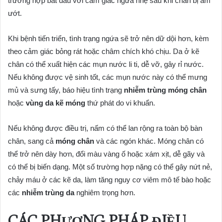
trường hợp bắt đầu với cảm giác ngứa nhẹ sau khi chân bị ẩm
ướt.
Khi bệnh tiến triển, tình trạng ngứa sẽ trở nên dữ dội hơn, kèm
theo cảm giác bỏng rát hoặc châm chích khó chịu. Da ở kẽ
chân có thể xuất hiện các mụn nước li ti, dễ vỡ, gây rỉ nước.
Nếu không được vệ sinh tốt, các mụn nước này có thể mưng
mủ và sưng tấy, báo hiệu tình trạng
nhiễm trùng móng chân
hoặc
vùng da kẽ móng
thứ phát do vi khuẩn.
Nếu không được điều trị, nấm có thể lan rộng ra toàn bộ bàn
chân, sang cả
móng chân
và các ngón khác. Móng chân có
thể trở nên dày hơn, đổi màu vàng ố hoặc xám xịt, dễ gãy và
có thể bị biến dạng. Một số trường hợp nặng có thể gây nứt nẻ,
chảy máu ở các kẽ da, làm tăng nguy cơ viêm mô tế bào hoặc
các
nhiễm trùng da
nghiêm trọng hơn.
CÁC PHƯƠNG PHÁP ĐIỀU