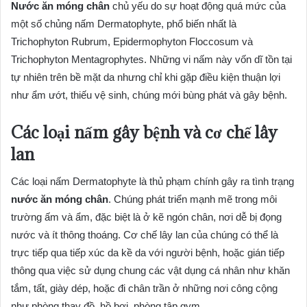
Nước ăn móng chân
chủ yếu do sự hoạt động quá mức của
một số chủng nấm Dermatophyte, phổ biến nhất là
Trichophyton Rubrum, Epidermophyton Floccosum và
Trichophyton Mentagrophytes. Những vi nấm này vốn dĩ tồn tại
tự nhiên trên bề mặt da nhưng chỉ khi gặp điều kiện thuận lợi
như ẩm ướt, thiếu vệ sinh, chúng mới bùng phát và gây bệnh.
Các loại nấm gây bệnh và cơ chế lây
lan
Các loại nấm Dermatophyte là thủ phạm chính gây ra tình trạng
nước ăn móng chân
. Chúng phát triển mạnh mẽ trong môi
trường ấm và ẩm, đặc biệt là ở kẽ ngón chân, nơi dễ bị đọng
nước và ít thông thoáng. Cơ chế lây lan của chúng có thể là
trực tiếp qua tiếp xúc da kề da với người bệnh, hoặc gián tiếp
thông qua việc sử dụng chung các vật dụng cá nhân như khăn
tắm, tất, giày dép, hoặc đi chân trần ở những nơi công cộng
như phòng thay đồ, hồ bơi, phòng tập gym.