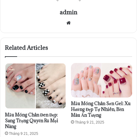
admin
Website
Related Articles
Mẫu Móng Chân Sơn Gel: Xu
Hướng Đẹp Tự Nhiên, Bền
Mẫu Móng Chân Đen Đẹp:
Màu Ấn Tượng
Sang Trọng Quyến Rũ Mọi
Tháng 9 21, 2025
Nàng
Tháng 9 21, 2025