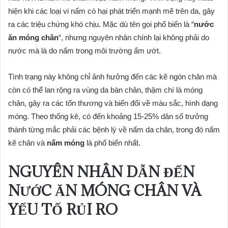
hiện khi các loại vi nấm có hại phát triển mạnh mẽ trên da, gây
ra các triệu chứng khó chịu. Mặc dù tên gọi phổ biến là “
nước
ăn móng chân
“, nhưng nguyên nhân chính lại không phải do
nước mà là do nấm trong môi trường ẩm ướt.
Tình trạng này không chỉ ảnh hưởng đến các kẽ ngón chân mà
còn có thể lan rộng ra vùng da bàn chân, thậm chí là móng
chân, gây ra các tổn thương và biến đổi về màu sắc, hình dạng
móng. Theo thống kê, có đến khoảng 15-25% dân số trưởng
thành từng mắc phải các bệnh lý về nấm da chân, trong đó nấm
kẽ chân và
nấm móng
là phổ biến nhất.
NGUYÊN NHÂN DẪN ĐẾN
NƯỚC ĂN MÓNG CHÂN
VÀ
YẾU TỐ RỦI RO