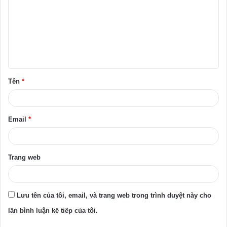
n
h
l
u
ậ
Tên
*
n
*
Email
*
Trang web
Lưu tên của tôi, email, và trang web trong trình duyệt này cho
lần bình luận kế tiếp của tôi.