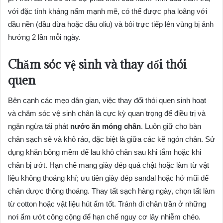
với đặc tính kháng nấm mạnh mẽ, có thể được pha loãng với
dầu nền (dầu dừa hoặc dầu oliu) và bôi trực tiếp lên vùng bị ảnh
hưởng 2 lần mỗi ngày.
Chăm sóc vệ sinh và thay đổi thói
quen
Bên cạnh các mẹo dân gian, việc thay đổi thói quen sinh hoạt
và chăm sóc vệ sinh chân là cực kỳ quan trọng để điều trị và
ngăn ngừa tái phát
nước ăn móng chân
. Luôn giữ cho bàn
chân sạch sẽ và khô ráo, đặc biệt là giữa các kẽ ngón chân. Sử
dụng khăn bông mềm để lau khô chân sau khi tắm hoặc khi
chân bị ướt. Hạn chế mang giày dép quá chật hoặc làm từ vật
liệu không thoáng khí; ưu tiên giày dép sandal hoặc hở mũi để
chân được thông thoáng. Thay tất sạch hàng ngày, chọn tất làm
từ cotton hoặc vật liệu hút ẩm tốt. Tránh đi chân trần ở những
nơi ẩm ướt công cộng để hạn chế nguy cơ lây nhiễm chéo.