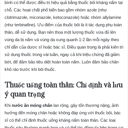
bình có thể được điều trị hiệu quả bằng thuốc bôi kháng nấm tại
chỗ. Các hoạt chất phổ biến bao gồm nhóm azole (như
clotrimazole, miconazole, ketoconazole) hoặc nhóm allylamine
(như terbinafine). Ưu điểm của thuốc bôi là ít tác dụng phụ toàn
thân, dễ sử dụng. Bạn nên thoa một lượng thuốc vừa đủ lên
vùng da bị nấm và vùng da xung quanh 1-2 lần mỗi ngày theo
chỉ dẫn của dược sĩ hoặc bác sĩ. Điều quan trọng là phải kiên trì
sử dụng thuốc trong vài tuần, ngay cả khi triệu chứng đã giảm
bớt, để đảm bảo tiêu diệt hoàn toàn nấm. Luôn đảm bảo chân
khô ráo trước khi bôi thuốc.
Thuốc uống toàn thân: Chỉ định và lưu
ý quan trọng
Khi
nước ăn móng chân
lan rộng, gây tổn thương nặng, ảnh
hưởng đến móng chân hoặc không đáp ứng với thuốc bôi, bác
sĩ có thể chỉ định thuốc uống kháng nấm toàn thân. Các loại
thuốc này thường mạnh hơn và có thể tác động từ bên trong cơ