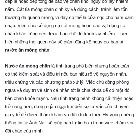
dép lê hoặc dép tông để bảo vệ chân khỏi nguy cơ lây nhiễm
nấm. Cắt tỉa móng chân định kỳ và đúng cách, tránh làm tổn
thương da quanh móng, vì đây có thể là cửa ngõ cho nấm xâm
nhập. Việc chia sẻ dụng cụ cắt móng hoặc các vật dụng cá
nhân khác cũng nên được hạn chế để tránh lây nhiễm. Thực
hiện những thói quen này sẽ giảm đáng kể nguy cơ bạn bị
nước ăn móng chân
.
Nước ăn móng chân
là tình trạng phổ biến nhưng hoàn toàn
có thể kiểm soát và điều trị nếu bạn hiểu rõ về nguyên nhân,
triệu chứng và các phương pháp xử lý. Việc chủ động phòng
ngừa và duy trì vệ sinh cá nhân tốt là chìa khóa để có một đôi
bàn chân khỏe mạnh. Nếu tình trạng bệnh không cải thiện hoặc
trở nặng hơn, đừng ngần ngại tìm đến sự tư vấn của chuyên
gia y tế để được thăm khám và điều trị kịp thời. Hy vọng những
thông tin từ Ảnh Nail sẽ giúp bạn tự tin hơn trong việc chăm sóc
đôi chân của mình.