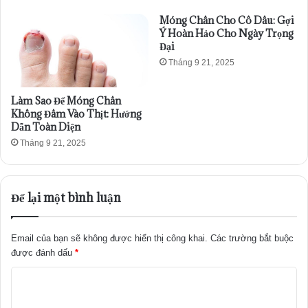
Móng Chân Cho Cô Dâu: Gợi
Ý Hoàn Hảo Cho Ngày Trọng
Đại
Tháng 9 21, 2025
Làm Sao Để Móng Chân
Không Đâm Vào Thịt: Hướng
Dẫn Toàn Diện
Tháng 9 21, 2025
Để lại một bình luận
Email của bạn sẽ không được hiển thị công khai.
Các trường bắt buộc
được đánh dấu
*
B
ì