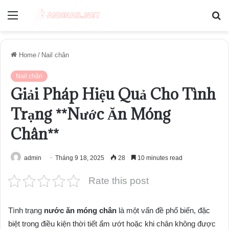
Menu
S
fo
Home
/
Nail chân
Nail chân
Giải Pháp Hiệu Quả Cho Tình
Trạng **Nước Ăn Móng
Chân**
admin
Tháng 9 18, 2025
28
10 minutes read
Rate this post
Tình trạng
nước ăn móng chân
là một vấn đề phổ biến, đặc
biệt trong điều kiện thời tiết ẩm ướt hoặc khi chân không được