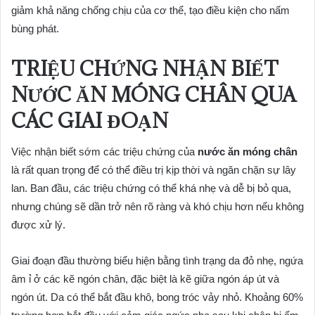
giảm khả năng chống chịu của cơ thể, tạo điều kiện cho nấm
bùng phát.
TRIỆU CHỨNG NHẬN BIẾT
NƯỚC ĂN MÓNG CHÂN
QUA
CÁC GIAI ĐOẠN
Việc nhận biết sớm các triệu chứng của
nước ăn móng chân
là rất quan trọng để có thể điều trị kịp thời và ngăn chặn sự lây
lan. Ban đầu, các triệu chứng có thể khá nhẹ và dễ bị bỏ qua,
nhưng chúng sẽ dần trở nên rõ ràng và khó chịu hơn nếu không
được xử lý.
Giai đoạn đầu thường biểu hiện bằng tình trạng da đỏ nhẹ, ngứa
âm ỉ ở các kẽ ngón chân, đặc biệt là kẽ giữa ngón áp út và
ngón út. Da có thể bắt đầu khô, bong tróc vảy nhỏ. Khoảng 60%