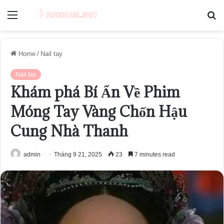
Menu
S
fo
Home
/
Nail tay
Nail tay
Khám phá Bí Ẩn Về Phim
Móng Tay Vàng Chốn Hậu
Cung Nhà Thanh
admin
Tháng 9 21, 2025
23
7 minutes read