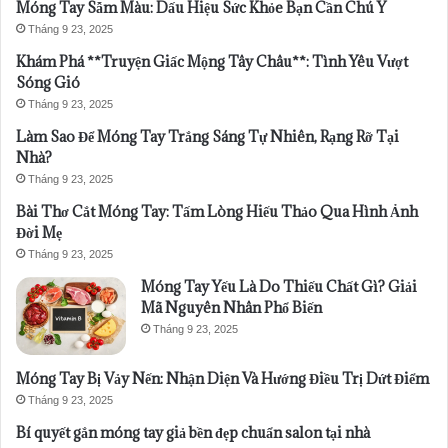
Móng Tay Sẫm Màu: Dấu Hiệu Sức Khỏe Bạn Cần Chú Ý
Tháng 9 23, 2025
Khám Phá **Truyện Giấc Mộng Tây Châu**: Tình Yêu Vượt
Sóng Gió
Tháng 9 23, 2025
Làm Sao Để Móng Tay Trắng Sáng Tự Nhiên, Rạng Rỡ Tại
Nhà?
Tháng 9 23, 2025
Bài Thơ Cắt Móng Tay: Tấm Lòng Hiếu Thảo Qua Hình Ảnh
Đời Mẹ
Tháng 9 23, 2025
Móng Tay Yếu Là Do Thiếu Chất Gì? Giải
Mã Nguyên Nhân Phổ Biến
Tháng 9 23, 2025
Móng Tay Bị Vảy Nến: Nhận Diện Và Hướng Điều Trị Dứt Điểm
Tháng 9 23, 2025
Bí quyết gắn móng tay giả bền đẹp chuẩn salon tại nhà