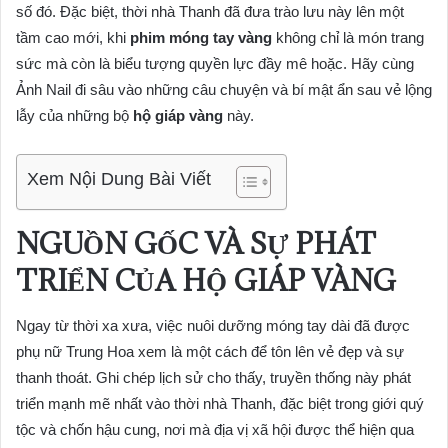
số đó. Đặc biệt, thời nhà Thanh đã đưa trào lưu này lên một
tầm cao mới, khi
phim móng tay vàng
không chỉ là món trang
sức mà còn là biểu tượng quyền lực đầy mê hoặc. Hãy cùng
Ảnh Nail đi sâu vào những câu chuyện và bí mật ẩn sau vẻ lộng
lẫy của những bộ
hộ giáp vàng
này.
Xem Nội Dung Bài Viết
NGUỒN GỐC VÀ SỰ PHÁT
TRIỂN CỦA HỘ GIÁP VÀNG
Ngay từ thời xa xưa, việc nuôi dưỡng móng tay dài đã được
phụ nữ Trung Hoa xem là một cách để tôn lên vẻ đẹp và sự
thanh thoát. Ghi chép lịch sử cho thấy, truyền thống này phát
triển mạnh mẽ nhất vào thời nhà Thanh, đặc biệt trong giới quý
tộc và chốn hậu cung, nơi mà địa vị xã hội được thể hiện qua