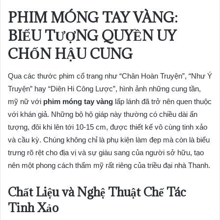
PHIM MÓNG TAY VÀNG:
BIỂU TƯỢNG QUYỀN UY
CHỐN HẬU CUNG
Qua các thước phim cổ trang như “Chân Hoàn Truyện”, “Như Ý
Truyện” hay “Diên Hi Công Lược”, hình ảnh những cung tần,
mỹ nữ với
phim móng tay vàng
lấp lánh đã trở nên quen thuộc
với khán giả. Những bộ hộ giáp này thường có chiều dài ấn
tượng, đôi khi lên tới 10-15 cm, được thiết kế vô cùng tinh xảo
và cầu kỳ. Chúng không chỉ là phụ kiện làm đẹp mà còn là biểu
trưng rõ rệt cho địa vị và sự giàu sang của người sở hữu, tạo
nên một phong cách thẩm mỹ rất riêng của triều đại nhà Thanh.
Chất Liệu và Nghệ Thuật Chế Tác
Tinh Xảo