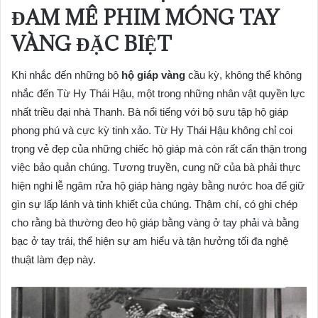
ĐAM MÊ PHIM MÓNG TAY
VÀNG ĐẶC BIỆT
Khi nhắc đến những bộ
hộ giáp vàng
cầu kỳ, không thể không
nhắc đến Từ Hy Thái Hậu, một trong những nhân vật quyền lực
nhất triều đại nhà Thanh. Bà nổi tiếng với bộ sưu tập hộ giáp
phong phú và cực kỳ tinh xảo. Từ Hy Thái Hậu không chỉ coi
trọng vẻ đẹp của những chiếc hộ giáp mà còn rất cẩn thận trong
việc bảo quản chúng. Tương truyền, cung nữ của bà phải thực
hiện nghi lễ ngâm rửa hộ giáp hàng ngày bằng nước hoa để giữ
gìn sự lấp lánh và tinh khiết của chúng. Thậm chí, có ghi chép
cho rằng bà thường đeo hộ giáp bằng vàng ở tay phải và bằng
bạc ở tay trái, thể hiện sự am hiểu và tận hưởng tối đa nghệ
thuật làm đẹp này.