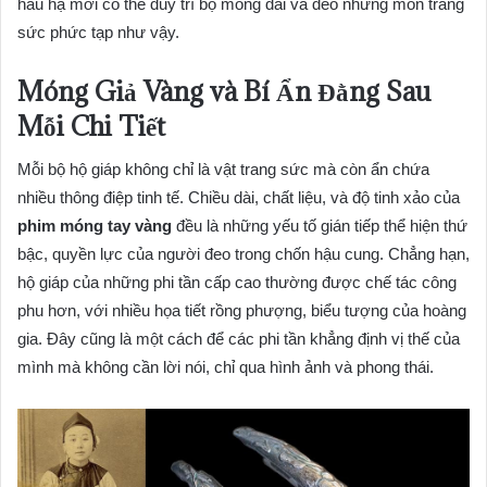
hầu hạ mới có thể duy trì bộ móng dài và đeo những món trang
sức phức tạp như vậy.
Móng Giả Vàng và Bí Ẩn Đằng Sau
Mỗi Chi Tiết
Mỗi bộ hộ giáp không chỉ là vật trang sức mà còn ẩn chứa
nhiều thông điệp tinh tế. Chiều dài, chất liệu, và độ tinh xảo của
phim móng tay vàng
đều là những yếu tố gián tiếp thể hiện thứ
bậc, quyền lực của người đeo trong chốn hậu cung. Chẳng hạn,
hộ giáp của những phi tần cấp cao thường được chế tác công
phu hơn, với nhiều họa tiết rồng phượng, biểu tượng của hoàng
gia. Đây cũng là một cách để các phi tần khẳng định vị thế của
mình mà không cần lời nói, chỉ qua hình ảnh và phong thái.