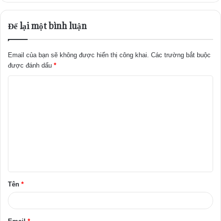
Để lại một bình luận
Email của bạn sẽ không được hiển thị công khai.
Các trường bắt buộc
được đánh dấu
*
B
ì
n
h
l
u
ậ
Tên
*
n
*