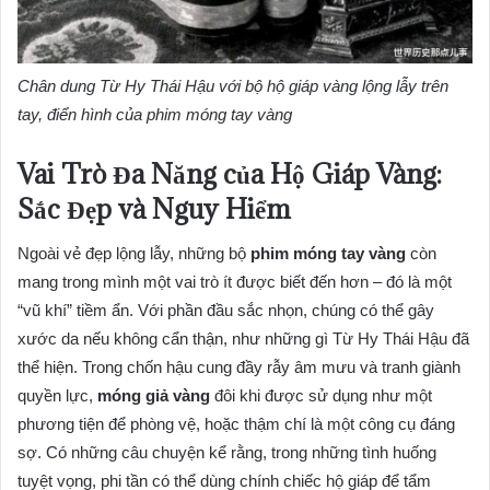
Chân dung Từ Hy Thái Hậu với bộ hộ giáp vàng lộng lẫy trên
tay, điển hình của phim móng tay vàng
Vai Trò Đa Năng của Hộ Giáp Vàng:
Sắc Đẹp và Nguy Hiểm
Ngoài vẻ đẹp lộng lẫy, những bộ
phim móng tay vàng
còn
mang trong mình một vai trò ít được biết đến hơn – đó là một
“vũ khí” tiềm ẩn. Với phần đầu sắc nhọn, chúng có thể gây
xước da nếu không cẩn thận, như những gì Từ Hy Thái Hậu đã
thể hiện. Trong chốn hậu cung đầy rẫy âm mưu và tranh giành
quyền lực,
móng giả vàng
đôi khi được sử dụng như một
phương tiện để phòng vệ, hoặc thậm chí là một công cụ đáng
sợ. Có những câu chuyện kể rằng, trong những tình huống
tuyệt vọng, phi tần có thể dùng chính chiếc hộ giáp để tẩm