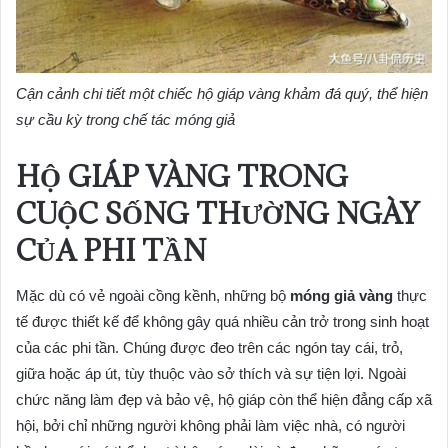
Cận cảnh chi tiết một chiếc hộ giáp vàng khảm đá quý, thể hiện
sự cầu kỳ trong chế tác móng giả
HỘ GIÁP VÀNG TRONG
CUỘC SỐNG THƯỜNG NGÀY
CỦA PHI TẦN
Mặc dù có vẻ ngoài cồng kềnh, những bộ
móng giả vàng
thực
tế được thiết kế để không gây quá nhiều cản trở trong sinh hoạt
của các phi tần. Chúng được đeo trên các ngón tay cái, trỏ,
giữa hoặc áp út, tùy thuộc vào sở thích và sự tiện lợi. Ngoài
chức năng làm đẹp và bảo vệ, hộ giáp còn thể hiện đẳng cấp xã
hội, bởi chỉ những người không phải làm việc nhà, có người