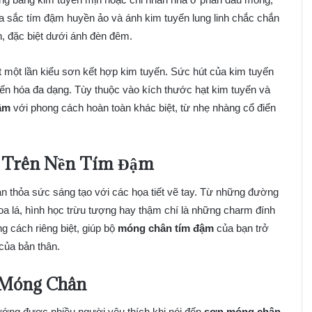
 sắc tím đậm huyền ảo và ánh kim tuyến lung linh chắc chắn
n, đặc biệt dưới ánh đèn đêm.
t một lần kiểu sơn kết hợp kim tuyến. Sức hút của kim tuyến
ến hóa đa dạng. Tùy thuộc vào kích thước hạt kim tuyến và
ậm
với phong cách hoàn toàn khác biệt, từ nhẹ nhàng cổ điển
o Trên Nền Tím Đậm
 thỏa sức sáng tạo với các họa tiết vẽ tay. Từ những đường
oa lá, hình học trừu tượng hay thậm chí là những charm đính
ng cách riêng biệt, giúp bộ
móng chân tím đậm
của bạn trở
 của bản thân.
 Móng Chân
ớng được nhiều người yêu thích khi nói đến
sơn móng chân