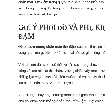
chân màu tím đậm
trong quý vừa qua. Sự phổ biến này 
sơn thông thường. Để tăng thêm phần ấn tượng, bạn có 
lánh hoặc họa tiết đơn giản.
GỢI Ý PHỐI ĐỒ VÀ PHỤ K
ĐẬM
Để bộ
sơn móng chân màu tím đậm
của bạn thực sự tỏ
cùng quan trọng. Một sự kết hợp hài hòa sẽ giúp tổng t
Với sắc tím đậm, bạn có thể ưu tiên các trang phục có 
bằng và làm nổi bật đôi chân. Những chiếc váy maxi thướt
những lựa chọn tuyệt vời. Nếu muốn phá cách, hãy thử 
tạo điểm nhấn thú vị và thời thượng.
Về phụ kiện, hãy chọn những món đồ có gam màu ánh ki
cho đôi chân
sơn móng chân màu tím đậm
. Một chiếc 