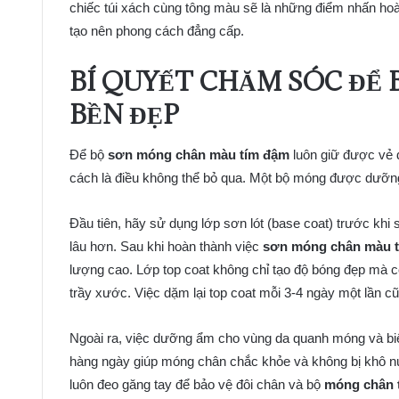
chiếc túi xách cùng tông màu sẽ là những điểm nhấn hoàn
tạo nên phong cách đẳng cấp.
BÍ QUYẾT CHĂM SÓC ĐỂ
BỀN ĐẸP
Để bộ
sơn móng chân màu tím đậm
luôn giữ được vẻ 
cách là điều không thể bỏ qua. Một bộ móng được dưỡn
Đầu tiên, hãy sử dụng lớp sơn lót (base coat) trước kh
lâu hơn. Sau khi hoàn thành việc
sơn móng chân màu 
lượng cao. Lớp top coat không chỉ tạo độ bóng đẹp mà c
trầy xước. Việc dặm lại top coat mỗi 3-4 ngày một lần c
Ngoài ra, việc dưỡng ẩm cho vùng da quanh móng và biểu
hàng ngày giúp móng chân chắc khỏe và không bị khô nứt
luôn đeo găng tay để bảo vệ đôi chân và bộ
móng chân 