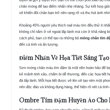
chân móng để tạo điểm nhấn nhẹ nhàng. Sự kết hợp giữa
sẽ khiến đôi chân bạn trở nên rạng rỡ và thu hút ánh nhì
Khoảng 45% người yêu thích nail màu tím đều thử ít nhấ
không chỉ nằm ở vẻ ngoài lấp lánh mà còn ở khả năng bi
cách phủ, bạn có thể tạo ra những bộ
móng chân tím đ
đến cá tính và ấn tượng.
Điểm Nhấn Vẽ Họa Tiết Sáng Tạ
Sơn móng chân màu tím đậm là một nền hoàn hảo để bạn
kẻ mảnh tinh xảo, chấm bi dễ thương, đến các họa tiết h
đá lấp lánh. Mỗi họa tiết được vẽ lên sẽ tạo nên một pho
nên độc đáo và không đụng hàng, thể hiện rõ nét cá tính
Ombre Tím Đậm Huyền Ảo Cho
Kỹ thuật ombre, hay sơn chuyển màu, cũng là một xu hư