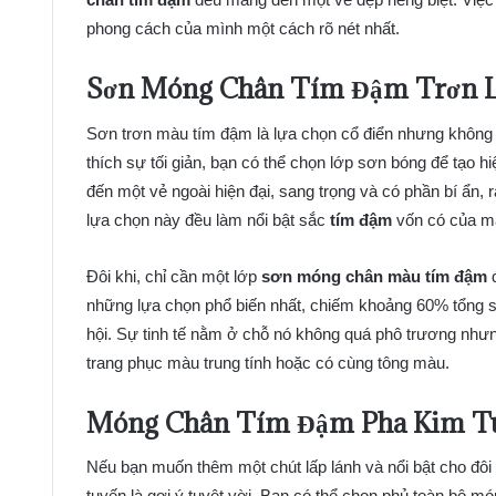
phong cách của mình một cách rõ nét nhất.
Sơn Móng Chân Tím Đậm Trơn L
Sơn trơn màu tím đậm là lựa chọn cổ điển nhưng không bao
thích sự tối giản, bạn có thể chọn lớp sơn bóng để tạo h
đến một vẻ ngoài hiện đại, sang trọng và có phần bí ẩn, 
lựa chọn này đều làm nổi bật sắc
tím đậm
vốn có của m
Đôi khi, chỉ cần một lớp
sơn móng chân màu tím đậm
đ
những lựa chọn phổ biến nhất, chiếm khoảng 60% tổng số
hội. Sự tinh tế nằm ở chỗ nó không quá phô trương nhưng
trang phục màu trung tính hoặc có cùng tông màu.
Móng Chân Tím Đậm Pha Kim T
Nếu bạn muốn thêm một chút lấp lánh và nổi bật cho đ
tuyến là gợi ý tuyệt vời. Bạn có thể chọn phủ toàn bộ 