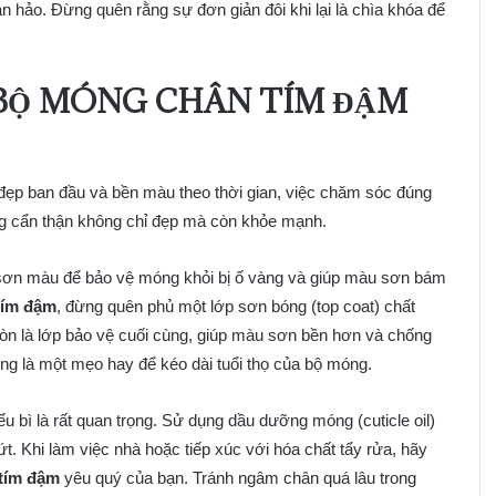
 hảo. Đừng quên rằng sự đơn giản đôi khi lại là chìa khóa để
 BỘ MÓNG CHÂN TÍM ĐẬM
đẹp ban đầu và bền màu theo thời gian, việc chăm sóc đúng
g cẩn thận không chỉ đẹp mà còn khỏe mạnh.
i sơn màu để bảo vệ móng khỏi bị ố vàng và giúp màu sơn bám
tím đậm
, đừng quên phủ một lớp sơn bóng (top coat) chất
òn là lớp bảo vệ cuối cùng, giúp màu sơn bền hơn và chống
ũng là một mẹo hay để kéo dài tuổi thọ của bộ móng.
 bì là rất quan trọng. Sử dụng dầu dưỡng móng (cuticle oil)
. Khi làm việc nhà hoặc tiếp xúc với hóa chất tẩy rửa, hãy
tím đậm
yêu quý của bạn. Tránh ngâm chân quá lâu trong