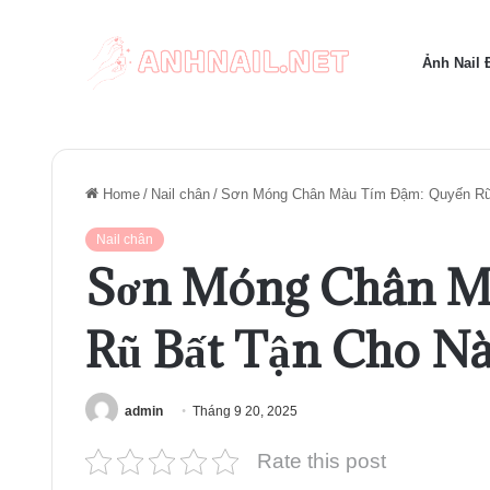
Ảnh Nail
Home
/
Nail chân
/
Sơn Móng Chân Màu Tím Đậm: Quyến Rũ
Nail chân
Sơn Móng Chân M
Rũ Bất Tận Cho N
admin
Tháng 9 20, 2025
Rate this post