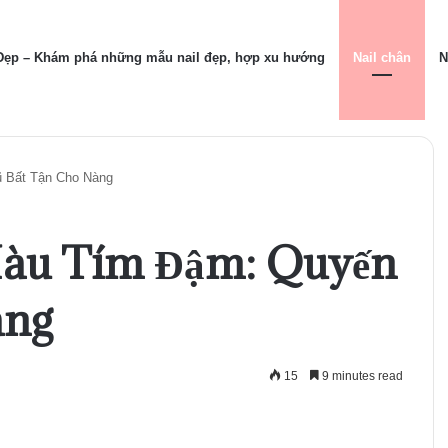
 Đẹp – Khám phá những mẫu nail đẹp, hợp xu hướng
Nail chân
N
 Bất Tận Cho Nàng
àu Tím Đậm: Quyến
àng
15
9 minutes read