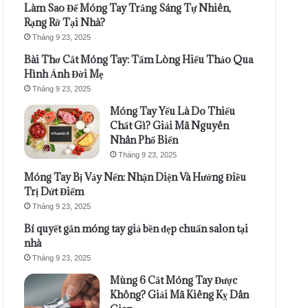
Làm Sao Để Móng Tay Trắng Sáng Tự Nhiên,
Rạng Rỡ Tại Nhà?
Tháng 9 23, 2025
Bài Thơ Cắt Móng Tay: Tấm Lòng Hiếu Thảo Qua
Hình Ảnh Đời Mẹ
Tháng 9 23, 2025
Móng Tay Yếu Là Do Thiếu
Chất Gì? Giải Mã Nguyên
Nhân Phổ Biến
Tháng 9 23, 2025
Móng Tay Bị Vảy Nến: Nhận Diện Và Hướng Điều
Trị Dứt Điểm
Tháng 9 23, 2025
Bí quyết gắn móng tay giả bền đẹp chuẩn salon tại
nhà
Tháng 9 23, 2025
Mùng 6 Cắt Móng Tay Được
Không? Giải Mã Kiêng Kỵ Dân