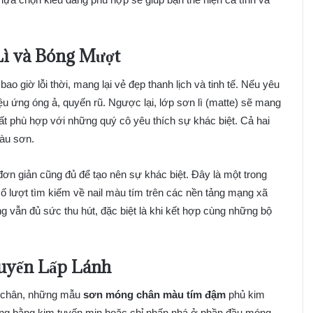
ì và Bóng Mượt
 giờ lỗi thời, mang lại vẻ đẹp thanh lịch và tinh tế. Nếu yêu
iệu ứng óng ả, quyến rũ. Ngược lại, lớp sơn lì (matte) sẽ mang
rất phù hợp với những quý cô yêu thích sự khác biệt. Cả hai
àu sơn.
ơn giản cũng đủ để tạo nên sự khác biệt. Đây là một trong
 lượt tìm kiếm về nail màu tím trên các nền tảng mạng xã
 vẫn đủ sức thu hút, đặc biệt là khi kết hợp cùng những bộ
uyến Lấp Lánh
ôi chân, những mẫu
sơn móng chân màu tím đậm
phủ kim
móng bằng kim tuyến mịn hoặc chỉ nhấn nhá ở phần đầu móng,