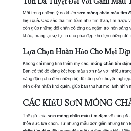
Tôn Da Tuyệt Đối Với Gam Màu
Một trong những lý do khiến
sơn móng chân màu tím 
hiệu quả. Các sắc thái tím trầm như tím than, tím rượu 
còn giúp những đôi chân có tông da ngăm trở nên sáng v
khác, mang lại sự tự tin cho phái đẹp khi diện những đôi
Lựa Chọn Hoàn Hảo Cho Mọi Dịp
Không chỉ mang tính thẩm mỹ cao,
móng chân tím đậm
Bạn có thể dễ dàng kết hợp màu sơn này với nhiều trang
năng động cho đến những bộ đồ công sở chuyên nghiệp.
nên điểm nhấn khó quên, giúp bạn thu hút mọi ánh nhìn
CÁC KIỂU SƠN MÓNG CH
Thế giới của
sơn móng chân màu tím đậm
vô cùng đa 
thỏa sức lựa chọn. Từ những mẫu đơn giản nhưng tinh tế
chân tím đậm
đều mang đến một vẻ đẹp riêng biệt. Việc 