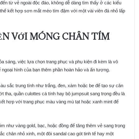
đến từ vẻ ngoài độc đáo, không dễ dàng tìm thấy ở các kiểu
thể kết hợp sơn mắt mèo tím đậm với một vài viên đá nhỏ lấp
IỆN VỚI MÓNG CHÂN TÍM
a sáng, việc lựa chọn trang phục và phụ kiện đi kèm là vô
hể ngoại hình của bạn thêm phần hoàn hảo và ấn tượng.
màu sắc trung tính như trắng, đen, xám hoặc be để tạo sự cân
 tha, quần culottes cá tính hay bộ jumpsuit sang trọng đều là
kết hợp với trang phục màu vàng mù tạt hoặc xanh mint để
m như vàng gold, bạc, hoặc đồng để tăng thêm vẻ sang trọng
lắc chân nhỏ xinh, một đôi sandal cao gót tinh tế hay một