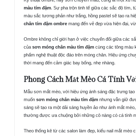
màu tím đậm
. Sự pha trộn tinh tế giữa các sắc độ tím,
màu sắc tương phản như trắng, hồng pastel sẽ tạo ra 
chân tím đậm ombre
mang đến vẻ đẹp vừa hiện đại, vừa
Ombre không chỉ giới hạn ở việc chuyển đổi giữa các sắ
của
sơn móng chân màu tím đậm
cùng các tông màu k
phẩm nghệ thuật độc đáo trên móng chân. Hiệu ứng chuy
thời mang đến cảm giác bay bổng, nhẹ nhàng.
Phong Cách Mắt Mèo Cá Tính V
Mẫu sơn mắt mèo, với hiệu ứng ánh sáng đặc trưng tạo c
muốn
sơn móng chân màu tím đậm
nhưng vẫn giữ đượ
sáng sẽ tạo ra một dải sáng huyền ảo như ánh mắt mèo, l
thường được ưa chuộng bởi những cô nàng có cá tính mạ
Theo thống kê từ các salon làm đẹp, kiểu nail mắt mèo