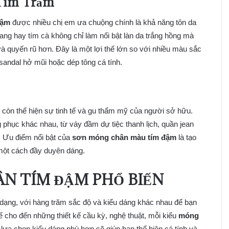
 Tím Trầm
đậm
được nhiều chị em ưa chuộng chính là khả năng tôn da
vang hay tím cà không chỉ làm nổi bật làn da trắng hồng mà
à quyến rũ hơn. Đây là một lợi thế lớn so với nhiều màu sắc
 sandal hở mũi hoặc dép tông cá tính.
còn thể hiện sự tinh tế và gu thẩm mỹ của người sở hữu.
 phục khác nhau, từ váy đầm dự tiệc thanh lịch, quần jean
 Ưu điểm nổi bật của
sơn móng chân màu tím đậm
là tạo
 một cách đầy duyên dáng.
ÂN TÍM ĐẬM PHỔ BIẾN
dạng, với hàng trăm sắc độ và kiểu dáng khác nhau để bạn
 cho đến những thiết kế cầu kỳ, nghệ thuật, mỗi kiểu
móng
lựa chọn kiểu dáng phù hợp sẽ giúp bạn thể hiện cá tính và