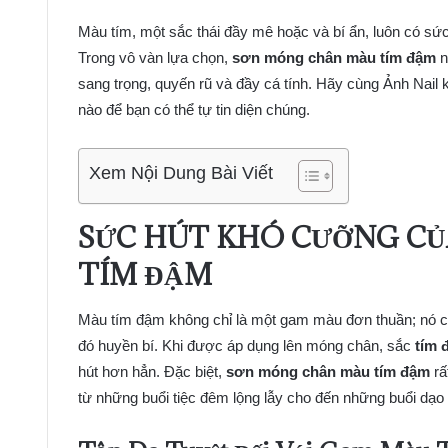
Màu tím, một sắc thái đầy mê hoặc và bí ẩn, luôn có sức 
Trong vô vàn lựa chọn,
sơn móng chân màu tím đậm
n
sang trọng, quyến rũ và đầy cá tính. Hãy cùng Ảnh Nail 
nào để bạn có thể tự tin diện chúng.
Xem Nội Dung Bài Viết
SỨC HÚT KHÓ CƯỠNG C
TÍM ĐẬM
Màu tím đậm không chỉ là một gam màu đơn thuần; nó còn
đó huyền bí. Khi được áp dụng lên móng chân, sắc
tím 
hút hơn hẳn. Đặc biệt,
sơn móng chân màu tím đậm
rấ
từ những buổi tiệc đêm lộng lẫy cho đến những buổi dạo