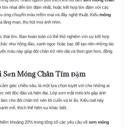
 từ tím nhạt đến tím đậm nhất, hoặc kết hợp tím đậm với các
hiệu ứng chuyển màu mềm mại và đầy nghệ thuật. Kiểu
móng
 lãng mạn, thu hút mọi ánh nhìn.
c thái tím. Bạn hoàn toàn có thể thử nghiệm với sự kết hợp
hác như hồng đào, xanh ngọc hoặc bạc để tạo nên những tác
ển màu này giúp đôi chân trở nên dài và thon gọn hơn, đồng
ới Sơn Móng Chân Tím Đậm
ảm giác chiều sâu, là một lựa chọn tuyệt vời cho những ai
c nét độc đáo và hiện đại. Lớp sơn mắt mèo khi gặp ánh
àm cho đôi chân trở nên lôi cuốn và bí ẩn. Kiểu nail này
nh mẽ, thích thể hiện sự khác biệt.
 chiếm khoảng 20% trong tổng số các yêu cầu về
sơn móng