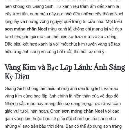
nên không khí Giáng Sinh. Từ xanh rêu trầm ấm đến xanh lá
cây tươi tắn, gam màu này gợi nhớ đến những cây thông Noel
lộng lẫy và những vòng nguyệt quế trang trí cửa nhà. Một kiểu
sơn móng chân Noel
màu xanh lá không chỉ mang lại vẻ đẹp
tự nhiên, gần gũi mà còn thể hiện sự tươi mới và sức sống.
Đặc biệt, kết hợp xanh lá với một chút kim tuyến vàng sẽ tạo
hiệu ứng ánh sáng vô cùng bắt mắt, thu hút sự chú ý.
Vàng Kim và Bạc Lấp Lánh: Ánh Sáng
Kỳ Diệu
Giáng Sinh không thể thiếu những ánh đèn lung linh, và màu
vàng kim cùng bạc lấp lánh chính là hiện thân của vẻ đẹp đó.
Những sắc màu này mang đến sự sang trọng, rực rỡ và cảm
giác vui tươi, hân hoan. Chọn
sơn móng chân Noel
với các
gam vàng kim hoặc bạc sẽ giúp đôi chân bạn tỏa sáng như
những vì sao trên bầu trời đêm. Bạn có thể áp dụng sơn tráng