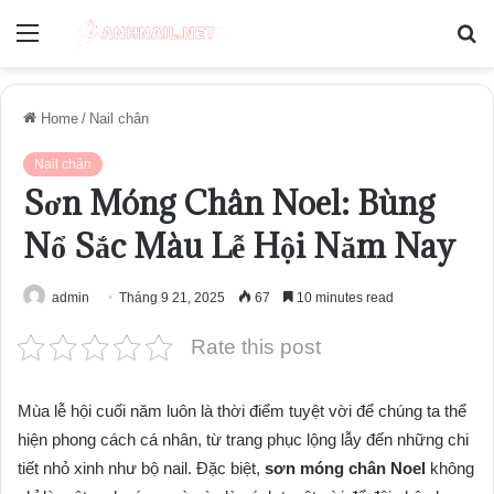
Menu
S
fo
Home
/
Nail chân
Nail chân
Sơn Móng Chân Noel: Bùng
Nổ Sắc Màu Lễ Hội Năm Nay
admin
Tháng 9 21, 2025
67
10 minutes read
Rate this post
Mùa lễ hội cuối năm luôn là thời điểm tuyệt vời để chúng ta thể
hiện phong cách cá nhân, từ trang phục lộng lẫy đến những chi
tiết nhỏ xinh như bộ nail. Đặc biệt,
sơn móng chân Noel
không