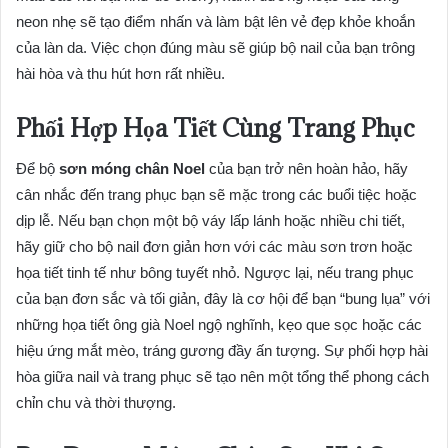
neon nhẹ sẽ tạo điểm nhấn và làm bật lên vẻ đẹp khỏe khoắn
của làn da. Việc chọn đúng màu sẽ giúp bộ nail của bạn trông
hài hòa và thu hút hơn rất nhiều.
Phối Hợp Họa Tiết Cùng Trang Phục
Để bộ
sơn móng chân Noel
của bạn trở nên hoàn hảo, hãy
cân nhắc đến trang phục bạn sẽ mặc trong các buổi tiệc hoặc
dịp lễ. Nếu bạn chọn một bộ váy lấp lánh hoặc nhiều chi tiết,
hãy giữ cho bộ nail đơn giản hơn với các màu sơn trơn hoặc
họa tiết tinh tế như bông tuyết nhỏ. Ngược lại, nếu trang phục
của bạn đơn sắc và tối giản, đây là cơ hội để bạn “bung lụa” với
những họa tiết ông già Noel ngộ nghĩnh, kẹo que sọc hoặc các
hiệu ứng mắt mèo, tráng gương đầy ấn tượng. Sự phối hợp hài
hòa giữa nail và trang phục sẽ tạo nên một tổng thể phong cách
chỉn chu và thời thượng.