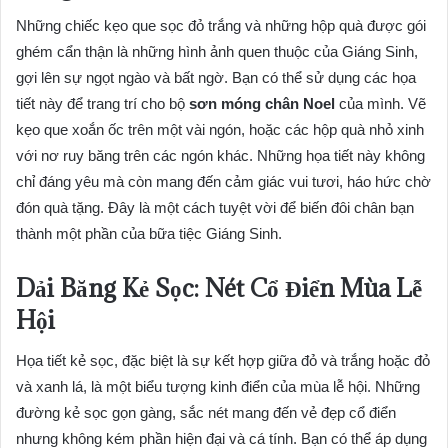
Những chiếc kẹo que sọc đỏ trắng và những hộp quà được gói
ghém cẩn thận là những hình ảnh quen thuộc của Giáng Sinh,
gợi lên sự ngọt ngào và bất ngờ. Bạn có thể sử dụng các họa
tiết này để trang trí cho bộ
sơn móng chân Noel
của mình. Vẽ
kẹo que xoắn ốc trên một vài ngón, hoặc các hộp quà nhỏ xinh
với nơ ruy băng trên các ngón khác. Những họa tiết này không
chỉ đáng yêu mà còn mang đến cảm giác vui tươi, háo hức chờ
đón quà tặng. Đây là một cách tuyệt vời để biến đôi chân bạn
thành một phần của bữa tiệc Giáng Sinh.
Dải Băng Kẻ Sọc: Nét Cổ Điển Mùa Lễ
Hội
Họa tiết kẻ sọc, đặc biệt là sự kết hợp giữa đỏ và trắng hoặc đỏ
và xanh lá, là một biểu tượng kinh điển của mùa lễ hội. Những
đường kẻ sọc gọn gàng, sắc nét mang đến vẻ đẹp cổ điển
nhưng không kém phần hiện đại và cá tính. Bạn có thể áp dụng