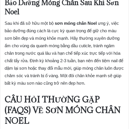
Bảo Dưỡng Móng Chân Sau Khi Sơn
Noel
Sau khi đã sở hữu một bộ
sơn móng chân Noel
ưng ý, việc
bảo dưỡng đúng cách là cực kỳ quan trọng để giữ cho màu
sơn bền đẹp và móng khỏe mạnh. Hãy thường xuyên dưỡng
ẩm cho vùng da quanh móng bằng dầu cuticle, tránh ngâm
chân trong nước quá lâu và hạn chế tiếp xúc trực tiếp với hóa
chất tẩy rửa. Định kỳ khoảng 2-3 tuần, bạn nên đến tiệm nail để
dặm lại sơn hoặc thay đổi mẫu mới, giúp móng chân luôn được
chăm sóc và tránh bị ố vàng. Một đôi chân khỏe mạnh sẽ giúp
bất kỳ màu sơn nào cũng trở nên đẹp hơn.
CÂU HỎI THƯỜNG GẶP
(FAQS) VỀ SƠN MÓNG CHÂN
NOEL