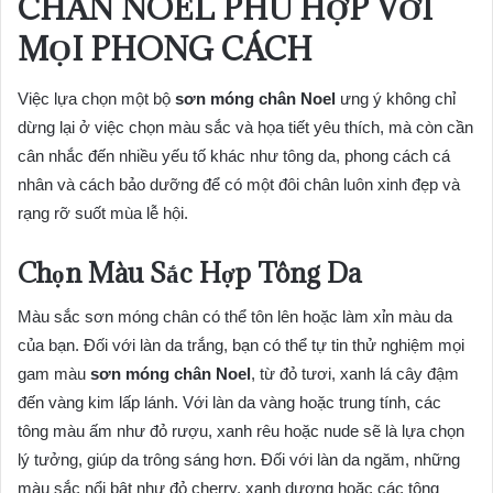
CHÂN NOEL PHÙ HỢP VỚI
MỌI PHONG CÁCH
Việc lựa chọn một bộ
sơn móng chân Noel
ưng ý không chỉ
dừng lại ở việc chọn màu sắc và họa tiết yêu thích, mà còn cần
cân nhắc đến nhiều yếu tố khác như tông da, phong cách cá
nhân và cách bảo dưỡng để có một đôi chân luôn xinh đẹp và
rạng rỡ suốt mùa lễ hội.
Chọn Màu Sắc Hợp Tông Da
Màu sắc sơn móng chân có thể tôn lên hoặc làm xỉn màu da
của bạn. Đối với làn da trắng, bạn có thể tự tin thử nghiệm mọi
gam màu
sơn móng chân Noel
, từ đỏ tươi, xanh lá cây đậm
đến vàng kim lấp lánh. Với làn da vàng hoặc trung tính, các
tông màu ấm như đỏ rượu, xanh rêu hoặc nude sẽ là lựa chọn
lý tưởng, giúp da trông sáng hơn. Đối với làn da ngăm, những
màu sắc nổi bật như đỏ cherry, xanh dương hoặc các tông