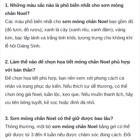
1. Những màu sắc nào là phổ biến nhất cho sơn móng
chân Noel?
Các màu phổ biến nhất cho
sơn móng chân Noel
bao gồm đỏ
(đỏ tươi, đỏ rượu), xanh lá cây (xanh rêu, xanh đậm), vàng
kim, bạc lấp lánh và trắng tinh khôi, tượng trưng cho không khí
lễ hội Giáng Sinh.
2. Làm thế nào để chọn họa tiết móng chân Noel phù hợp
với bản thân?
Để chọn họa tiết phù hợp, bạn nên xem xét phong cách cá
nhân và trang phục dự kiến. Nếu thích sự dễ thương, có thể
chọn ông già Noel, tuần lộc, kẹo que. Nếu muốn thanh lịch, hãy
ưu tiên bông tuyết, kẻ sọc hoặc đính đá nhỏ.
3. Sơn móng chân Noel có thể giữ được bao lâu?
Thông thường, một bộ
sơn móng chân Noel
bằng gel có thể
giữ được từ 3 đến 4 tuần nếu được chăm sóc đúng cách. Đối