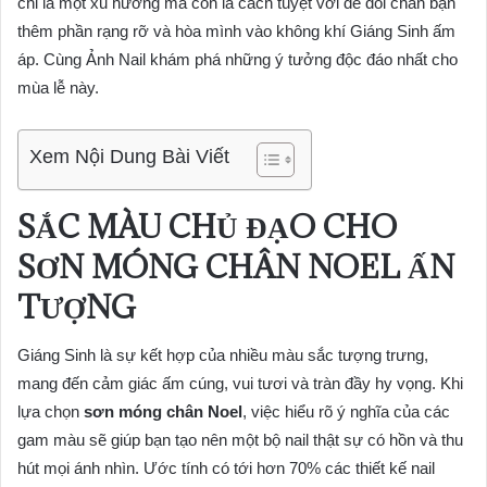
chỉ là một xu hướng mà còn là cách tuyệt vời để đôi chân bạn
thêm phần rạng rỡ và hòa mình vào không khí Giáng Sinh ấm
áp. Cùng Ảnh Nail khám phá những ý tưởng độc đáo nhất cho
mùa lễ này.
Xem Nội Dung Bài Viết
SẮC MÀU CHỦ ĐẠO CHO
SƠN MÓNG CHÂN NOEL ẤN
TƯỢNG
Giáng Sinh là sự kết hợp của nhiều màu sắc tượng trưng,
mang đến cảm giác ấm cúng, vui tươi và tràn đầy hy vọng. Khi
lựa chọn
sơn móng chân Noel
, việc hiểu rõ ý nghĩa của các
gam màu sẽ giúp bạn tạo nên một bộ nail thật sự có hồn và thu
hút mọi ánh nhìn. Ước tính có tới hơn 70% các thiết kế nail