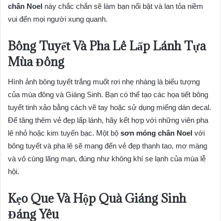
chân Noel
này chắc chắn sẽ làm bạn nổi bật và lan tỏa niềm
vui đến mọi người xung quanh.
Bông Tuyết Và Pha Lê Lấp Lánh Tựa
Mùa Đông
Hình ảnh bông tuyết trắng muốt rơi nhẹ nhàng là biểu tượng
của mùa đông và Giáng Sinh. Bạn có thể tạo các họa tiết bông
tuyết tinh xảo bằng cách vẽ tay hoặc sử dụng miếng dán decal.
Để tăng thêm vẻ đẹp lấp lánh, hãy kết hợp với những viên pha
lê nhỏ hoặc kim tuyến bạc. Một bộ
sơn móng chân Noel
với
bông tuyết và pha lê sẽ mang đến vẻ đẹp thanh tao, mơ màng
và vô cùng lãng mạn, đúng như không khí se lạnh của mùa lễ
hội.
Kẹo Que Và Hộp Quà Giáng Sinh
Đáng Yêu