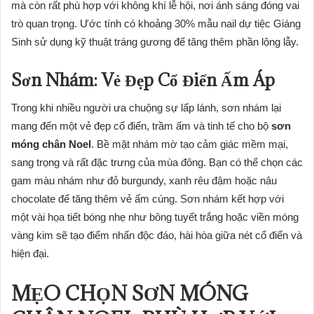
mà còn rất phù hợp với không khí lễ hội, nơi ánh sáng đóng vai
trò quan trọng. Ước tính có khoảng 30% mẫu nail dự tiệc Giáng
Sinh sử dụng kỹ thuật tráng gương để tăng thêm phần lộng lẫy.
Sơn Nhám: Vẻ Đẹp Cổ Điển Ấm Áp
Trong khi nhiều người ưa chuộng sự lấp lánh, sơn nhám lại
mang đến một vẻ đẹp cổ điển, trầm ấm và tinh tế cho bộ
sơn
móng chân Noel
. Bề mặt nhám mờ tạo cảm giác mềm mại,
sang trọng và rất đặc trưng của mùa đông. Bạn có thể chọn các
gam màu nhám như đỏ burgundy, xanh rêu đậm hoặc nâu
chocolate để tăng thêm vẻ ấm cúng. Sơn nhám kết hợp với
một vài họa tiết bóng nhẹ như bông tuyết trắng hoặc viền móng
vàng kim sẽ tạo điểm nhấn độc đáo, hài hòa giữa nét cổ điển và
hiện đại.
MẸO CHỌN SƠN MÓNG