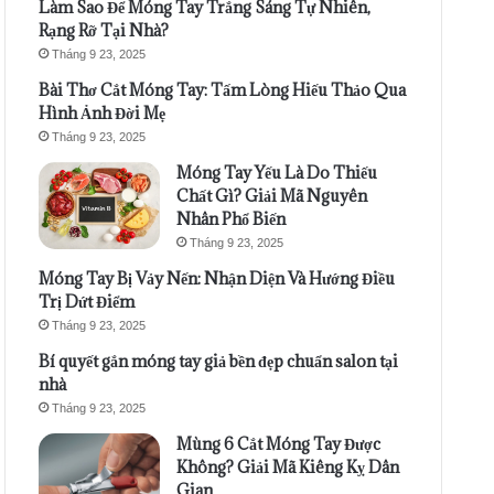
Làm Sao Để Móng Tay Trắng Sáng Tự Nhiên,
Rạng Rỡ Tại Nhà?
Tháng 9 23, 2025
Bài Thơ Cắt Móng Tay: Tấm Lòng Hiếu Thảo Qua
Hình Ảnh Đời Mẹ
Tháng 9 23, 2025
Móng Tay Yếu Là Do Thiếu
Chất Gì? Giải Mã Nguyên
Nhân Phổ Biến
Tháng 9 23, 2025
Móng Tay Bị Vảy Nến: Nhận Diện Và Hướng Điều
Trị Dứt Điểm
Tháng 9 23, 2025
Bí quyết gắn móng tay giả bền đẹp chuẩn salon tại
nhà
Tháng 9 23, 2025
Mùng 6 Cắt Móng Tay Được
Không? Giải Mã Kiêng Kỵ Dân
Gian