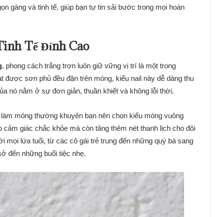
ọn gàng và tinh tế, giúp bạn tự tin sải bước trong mọi hoàn
inh Tế Đỉnh Cao
g
, phong cách trắng trơn luôn giữ vững vị trí là một trong
t được sơn phủ đều đặn trên móng, kiểu nail này dễ dàng thu
a nó nằm ở sự đơn giản, thuần khiết và không lỗi thời.
ia làm móng thường khuyên bạn nên chọn kiểu móng vuông
o cảm giác chắc khỏe mà còn tăng thêm nét thanh lịch cho đôi
i mọi lứa tuổi, từ các cô gái trẻ trung đến những quý bà sang
 sở đến những buổi tiệc nhẹ.