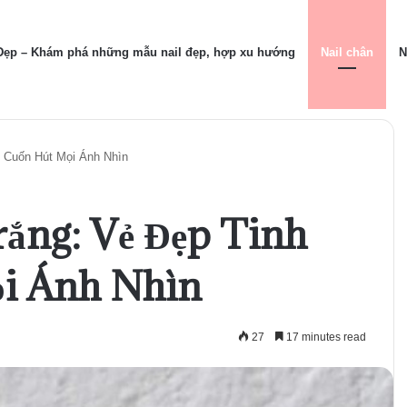
 Đẹp – Khám phá những mẫu nail đẹp, hợp xu hướng
Nail chân
N
 Cuốn Hút Mọi Ánh Nhìn
ắng: Vẻ Đẹp Tinh
ọi Ánh Nhìn
27
17 minutes read