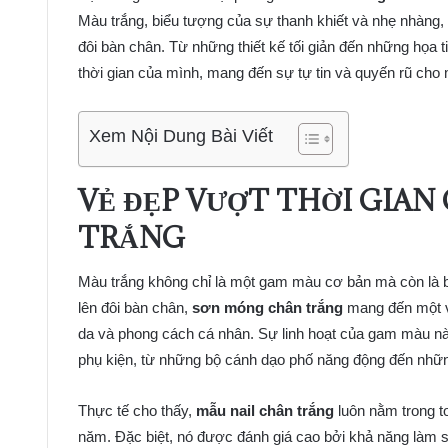
Màu trắng, biểu tượng của sự thanh khiết và nhẹ nhàng,
đôi bàn chân. Từ những thiết kế tối giản đến những họa t
thời gian của mình, mang đến sự tự tin và quyến rũ cho 
Xem Nội Dung Bài Viết
VẺ ĐẸP VƯỢT THỜI GIA
TRẮNG
Màu trắng không chỉ là một gam màu cơ bản mà còn là bi
lên đôi bàn chân,
sơn móng chân trắng
mang đến một v
da và phong cách cá nhân. Sự linh hoạt của gam màu nà
phụ kiện, từ những bộ cánh dạo phố năng động đến những
Thực tế cho thấy,
mẫu nail chân trắng
luôn nằm trong t
năm. Đặc biệt, nó được đánh giá cao bởi khả năng làm s