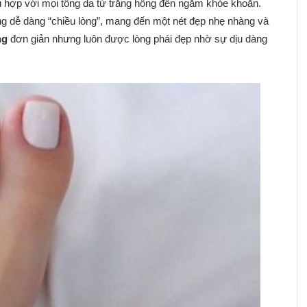
ù hợp với mọi tông da từ trắng hồng đến ngăm khỏe khoắn.
g dễ dàng “chiều lòng”, mang đến một nét đẹp nhẹ nhàng và
ng
đơn giản nhưng luôn được lòng phái đẹp nhờ sự dịu dàng