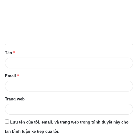
n
h
l
u
ậ
Tên
*
n
*
Email
*
Trang web
Lưu tên của tôi, email, và trang web trong trình duyệt này cho
lần bình luận kế tiếp của tôi.