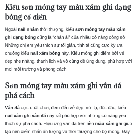
Kiểu sơn móng tay màu xám ghi dạng
bóng cổ điển
Ngoài
nail nhám
thời thượng, kiểu
sơn móng tay màu xám
ghi dạng bóng
cũng là “chân ái” của nhiều cô nàng công sở.
Những chị em yêu thích sự tối giản, tinh tế cũng cực kỳ ưa
chuộng kiểu
nail xám bóng
này. Kiểu móng ghi điểm bởi vẻ
đẹp nhẹ nhàng, thanh lịch và vô cùng dễ ứng dụng, phù hợp với
mọi môi trường và phong cách.
Sơn móng tay màu xám ghi vân đá
phá cách
Vân đá
cực chất chơi, đem đến vẻ đẹp mới lạ, độc đáo, kiểu
nail xám ghi vân đá
này rất phù hợp với những cô nàng yêu
thích sự phá cách. Hiệu ứng vân đá trên nền
màu xám ghi
giúp
tạo nên điểm nhấn ấn tượng và thời thượng cho bộ móng. Đây