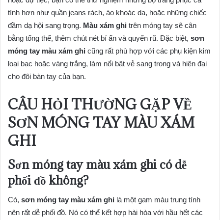
tính hơn như quần jeans rách, áo khoác da, hoặc những chiếc
đầm dạ hội sang trọng.
Màu xám ghi
trên móng tay sẽ cân
bằng tổng thể, thêm chút nét bí ẩn và quyến rũ. Đặc biệt,
sơn
móng tay màu xám ghi
cũng rất phù hợp với các phụ kiện kim
loại bạc hoặc vàng trắng, làm nổi bật vẻ sang trọng và hiện đại
cho đôi bàn tay của bạn.
CÂU HỎI THƯỜNG GẶP VỀ
SƠN MÓNG TAY MÀU XÁM
GHI
Sơn móng tay màu xám ghi có dễ
phối đồ không?
Có,
sơn móng tay màu xám ghi
là một gam màu trung tính
nên rất dễ phối đồ. Nó có thể kết hợp hài hòa với hầu hết các