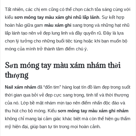
Tất nhiên, các chị em cũng có thể chọn cách tỏa sáng cùng với
kiểu
sơn móng tay màu xám ghi nhũ lấp lánh
. Sự kết hợp
hoàn hảo giữa gam
màu xám ghi
sang trọng và những hạt nhũ
lấp lánh tạo nên vẻ đẹp lung linh và đầy quyến rũ. Đây là lựa
chọn lý tưởng cho những buổi tiệc tùng hoặc khi bạn muốn bộ
móng của mình trở thành tâm điểm chú ý.
Sơn móng tay màu xám nhám thời
thượng
Nail xám nhám
đã “đốn tim” hàng loạt tín đồ làm đẹp trong suốt
thời gian qua bởi vẻ đẹp cực sang trọng, tinh tế và thời thượng
của nó. Lớp bề mặt nhám mịn tạo nên điểm nhấn độc đáo và
thu hút cho bộ móng. Kiểu
sơn móng tay màu xám ghi nhám
không chỉ mang lại cảm giác khác biệt mà còn thể hiện gu thẩm
mỹ hiện đại, giúp bạn tự tin trong mọi hoàn cảnh.