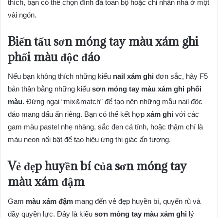
thích, bạn có thể chọn đính đá toàn bộ hoặc chỉ nhấn nhá ở một
vài ngón.
Biến tấu sơn móng tay màu xám ghi
phối màu độc đáo
Nếu bạn không thích những kiểu
nail xám ghi
đơn sắc, hãy F5
bản thân bằng những kiểu
sơn móng tay màu xám ghi phối
màu
. Đừng ngại “mix&match” để tạo nên những mẫu nail độc
đáo mang dấu ấn riêng. Bạn có thể kết hợp
xám ghi
với các
gam màu pastel nhẹ nhàng, sắc đen cá tính, hoặc thậm chí là
màu neon nổi bật để tạo hiệu ứng thị giác ấn tượng.
Vẻ đẹp huyền bí của sơn móng tay
màu xám đậm
Gam
màu xám đậm
mang đến vẻ đẹp huyền bí, quyến rũ và
đầy quyền lực. Đây là kiểu
sơn móng tay màu xám ghi
lý