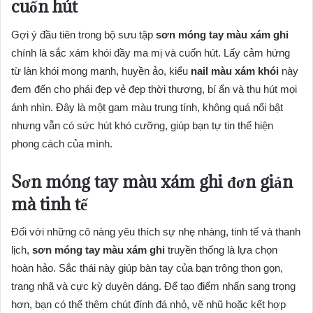
cuốn hút
Gợi ý đầu tiên trong bộ sưu tập
sơn móng tay màu xám ghi
chính là sắc xám khói đầy ma mị và cuốn hút. Lấy cảm hứng
từ làn khói mong manh, huyền ảo, kiểu
nail màu xám khói
này
đem đến cho phái đẹp vẻ đẹp thời thượng, bí ẩn và thu hút mọi
ánh nhìn. Đây là một gam màu trung tính, không quá nổi bật
nhưng vẫn có sức hút khó cưỡng, giúp bạn tự tin thể hiện
phong cách của mình.
Sơn móng tay màu xám ghi đơn giản
mà tinh tế
Đối với những cô nàng yêu thích sự nhẹ nhàng, tinh tế và thanh
lịch,
sơn móng tay màu xám ghi
truyền thống là lựa chọn
hoàn hảo. Sắc thái này giúp bàn tay của bạn trông thon gọn,
trang nhã và cực kỳ duyên dáng. Để tạo điểm nhấn sang trọng
hơn, bạn có thể thêm chút đính đá nhỏ, vẽ nhũ hoặc kết hợp