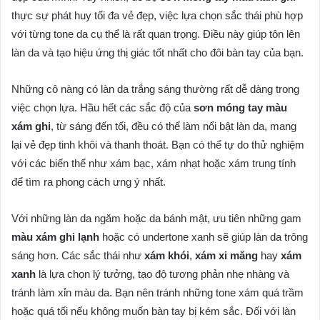
thực sự phát huy tối đa vẻ đẹp, việc lựa chọn sắc thái phù hợp
với từng tone da cụ thể là rất quan trọng. Điều này giúp tôn lên
làn da và tạo hiệu ứng thị giác tốt nhất cho đôi bàn tay của bạn.
Những cô nàng có làn da trắng sáng thường rất dễ dàng trong
việc chọn lựa. Hầu hết các sắc độ của
sơn móng tay màu
xám ghi
, từ sáng đến tối, đều có thể làm nổi bật làn da, mang
lại vẻ đẹp tinh khôi và thanh thoát. Bạn có thể tự do thử nghiệm
với các biến thể như xám bạc, xám nhạt hoặc xám trung tính
để tìm ra phong cách ưng ý nhất.
Với những làn da ngăm hoặc da bánh mật, ưu tiên những gam
màu xám ghi lạnh
hoặc có undertone xanh sẽ giúp làn da trông
sáng hơn. Các sắc thái như
xám khói
,
xám xi măng
hay
xám
xanh
là lựa chọn lý tưởng, tạo độ tương phản nhẹ nhàng và
tránh làm xỉn màu da. Bạn nên tránh những tone xám quá trầm
hoặc quá tối nếu không muốn bàn tay bị kém sắc. Đối với làn