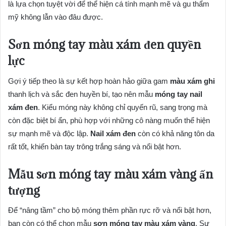
là lựa chọn tuyệt vời để thể hiện cá tính mạnh mẽ và gu thẩm
mỹ không lẫn vào đâu được.
Sơn móng tay màu xám đen quyền
lực
Gợi ý tiếp theo là sự kết hợp hoàn hảo giữa gam
màu xám ghi
thanh lịch và sắc đen huyền bí, tạo nên mẫu
móng tay nail
xám đen
. Kiểu móng này không chỉ quyến rũ, sang trọng mà
còn đặc biệt bí ẩn, phù hợp với những cô nàng muốn thể hiện
sự mạnh mẽ và độc lập.
Nail xám đen
còn có khả năng tôn da
rất tốt, khiến bàn tay trông trắng sáng và nổi bật hơn.
Mẫu sơn móng tay màu xám vàng ấn
tượng
Để “nâng tầm” cho bộ móng thêm phần rực rỡ và nổi bật hơn,
bạn còn có thể chọn mẫu
sơn móng tay màu xám vàng
. Sự