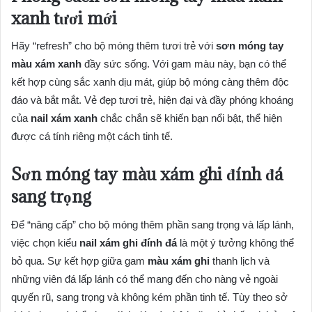
xanh tươi mới
Hãy “refresh” cho bộ móng thêm tươi trẻ với
sơn móng tay
màu xám xanh
đầy sức sống. Với gam màu này, bạn có thể
kết hợp cùng sắc xanh dịu mát, giúp bộ móng càng thêm độc
đáo và bắt mắt. Vẻ đẹp tươi trẻ, hiện đại và đầy phóng khoáng
của
nail xám xanh
chắc chắn sẽ khiến bạn nổi bật, thể hiện
được cá tính riêng một cách tinh tế.
Sơn móng tay màu xám ghi đính đá
sang trọng
Để “nâng cấp” cho bộ móng thêm phần sang trọng và lấp lánh,
việc chọn kiểu
nail xám ghi đính đá
là một ý tưởng không thể
bỏ qua. Sự kết hợp giữa gam
màu xám ghi
thanh lịch và
những viên đá lấp lánh có thể mang đến cho nàng vẻ ngoài
quyến rũ, sang trọng và không kém phần tinh tế. Tùy theo sở