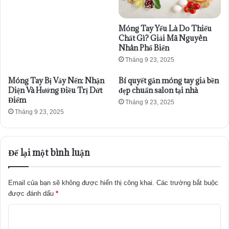
Móng Tay Yếu Là Do Thiếu
Chất Gì? Giải Mã Nguyên
Nhân Phổ Biến
Tháng 9 23, 2025
Móng Tay Bị Vảy Nến: Nhận
Bí quyết gắn móng tay giả bền
Diện Và Hướng Điều Trị Dứt
đẹp chuẩn salon tại nhà
Điểm
Tháng 9 23, 2025
Tháng 9 23, 2025
Để lại một bình luận
Email của bạn sẽ không được hiển thị công khai.
Các trường bắt buộc
được đánh dấu
*
B
ì