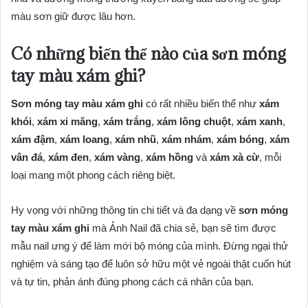
màu sơn giữ được lâu hơn.
Có những biến thể nào của sơn móng
tay màu xám ghi?
Sơn móng tay màu xám ghi
có rất nhiều biến thể như
xám
khói
,
xám xi măng
,
xám trắng
,
xám lông chuột
,
xám xanh
,
xám đậm
,
xám loang
,
xám nhũ
,
xám nhám
,
xám bóng
,
xám
vân đá
,
xám đen
,
xám vàng
,
xám hồng
và
xám xà cừ
, mỗi
loại mang một phong cách riêng biệt.
Hy vọng với những thông tin chi tiết và đa dạng về
sơn móng
tay màu xám ghi
mà Ảnh Nail đã chia sẻ, bạn sẽ tìm được
mẫu nail ưng ý để làm mới bộ móng của mình. Đừng ngại thử
nghiệm và sáng tạo để luôn sở hữu một vẻ ngoài thật cuốn hút
và tự tin, phản ánh đúng phong cách cá nhân của bạn.