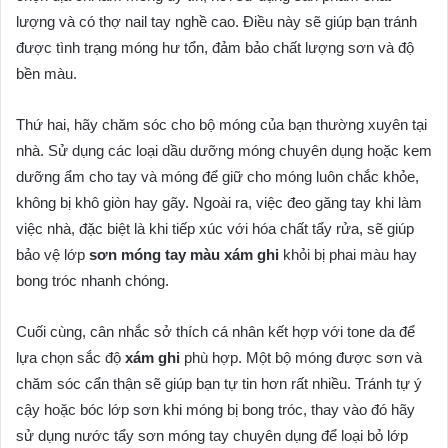
lượng và có thợ nail tay nghề cao. Điều này sẽ giúp bạn tránh
được tình trạng móng hư tổn, đảm bảo chất lượng sơn và độ
bền màu.
Thứ hai, hãy chăm sóc cho bộ móng của bạn thường xuyên tại
nhà. Sử dụng các loại dầu dưỡng móng chuyên dụng hoặc kem
dưỡng ẩm cho tay và móng để giữ cho móng luôn chắc khỏe,
không bị khô giòn hay gãy. Ngoài ra, việc đeo găng tay khi làm
việc nhà, đặc biệt là khi tiếp xúc với hóa chất tẩy rửa, sẽ giúp
bảo vệ lớp
sơn móng tay màu xám ghi
khỏi bị phai màu hay
bong tróc nhanh chóng.
Cuối cùng, cân nhắc sở thích cá nhân kết hợp với tone da để
lựa chọn sắc độ
xám ghi
phù hợp. Một bộ móng được sơn và
chăm sóc cẩn thận sẽ giúp bạn tự tin hơn rất nhiều. Tránh tự ý
cậy hoặc bóc lớp sơn khi móng bị bong tróc, thay vào đó hãy
sử dụng nước tẩy sơn móng tay chuyên dụng để loại bỏ lớp