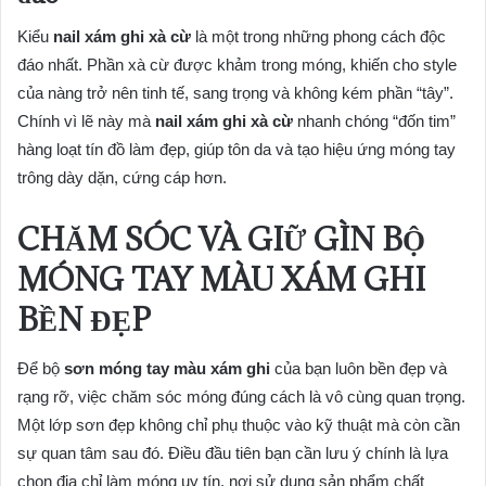
Kiểu
nail xám ghi xà cừ
là một trong những phong cách độc
đáo nhất. Phần xà cừ được khảm trong móng, khiến cho style
của nàng trở nên tinh tế, sang trọng và không kém phần “tây”.
Chính vì lẽ này mà
nail xám ghi xà cừ
nhanh chóng “đốn tim”
hàng loạt tín đồ làm đẹp, giúp tôn da và tạo hiệu ứng móng tay
trông dày dặn, cứng cáp hơn.
CHĂM SÓC VÀ GIỮ GÌN BỘ
MÓNG TAY MÀU XÁM GHI
BỀN ĐẸP
Để bộ
sơn móng tay màu xám ghi
của bạn luôn bền đẹp và
rạng rỡ, việc chăm sóc móng đúng cách là vô cùng quan trọng.
Một lớp sơn đẹp không chỉ phụ thuộc vào kỹ thuật mà còn cần
sự quan tâm sau đó. Điều đầu tiên bạn cần lưu ý chính là lựa
chọn địa chỉ làm móng uy tín, nơi sử dụng sản phẩm chất