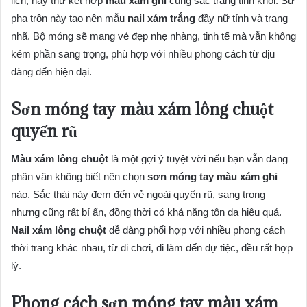
lịch, hãy thử kết hợp
màu xám ghi
cùng sắc trắng tinh khôi. Sự
pha trộn này tạo nên mẫu
nail xám trắng
đầy nữ tính và trang
nhã. Bộ móng sẽ mang vẻ đẹp nhẹ nhàng, tinh tế mà vẫn không
kém phần sang trọng, phù hợp với nhiều phong cách từ dịu
dàng đến hiện đại.
Sơn móng tay màu xám lông chuột
quyến rũ
Màu xám lông chuột
là một gợi ý tuyệt vời nếu bạn vẫn đang
phân vân không biết nên chọn
sơn móng tay màu xám ghi
nào. Sắc thái này đem đến vẻ ngoài quyến rũ, sang trọng
nhưng cũng rất bí ẩn, đồng thời có khả năng tôn da hiệu quả.
Nail xám lông chuột
dễ dàng phối hợp với nhiều phong cách
thời trang khác nhau, từ đi chơi, đi làm đến dự tiệc, đều rất hợp
lý.
Phong cách sơn móng tay màu xám