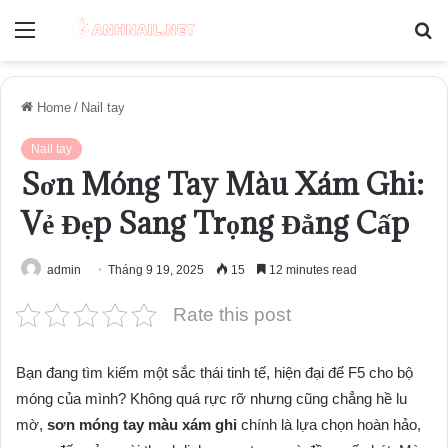
Menu
S
fo
Home
/
Nail tay
Nail tay
Sơn Móng Tay Màu Xám Ghi:
Vẻ Đẹp Sang Trọng Đẳng Cấp
admin
Tháng 9 19, 2025
15
12 minutes read
Rate this post
Bạn đang tìm kiếm một sắc thái tinh tế, hiện đại để F5 cho bộ
móng của mình? Không quá rực rỡ nhưng cũng chẳng hề lu
mờ,
sơn móng tay màu xám ghi
chính là lựa chọn hoàn hảo,