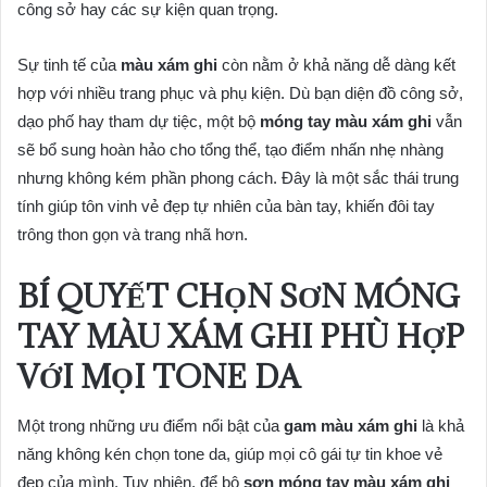
công sở hay các sự kiện quan trọng.
Sự tinh tế của
màu xám ghi
còn nằm ở khả năng dễ dàng kết
hợp với nhiều trang phục và phụ kiện. Dù bạn diện đồ công sở,
dạo phố hay tham dự tiệc, một bộ
móng tay màu xám ghi
vẫn
sẽ bổ sung hoàn hảo cho tổng thể, tạo điểm nhấn nhẹ nhàng
nhưng không kém phần phong cách. Đây là một sắc thái trung
tính giúp tôn vinh vẻ đẹp tự nhiên của bàn tay, khiến đôi tay
trông thon gọn và trang nhã hơn.
BÍ QUYẾT CHỌN SƠN MÓNG
TAY MÀU XÁM GHI PHÙ HỢP
VỚI MỌI TONE DA
Một trong những ưu điểm nổi bật của
gam màu xám ghi
là khả
năng không kén chọn tone da, giúp mọi cô gái tự tin khoe vẻ
đẹp của mình. Tuy nhiên, để bộ
sơn móng tay màu xám ghi