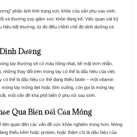
gương” phản ánh tình trạng sức khỏe của sản phụ sau sinh.
 đổi và thường suy giảm sức khỏe đáng kể. Việc quan sát kỹ
 hiệu bất thường, từ đó điều chỉnh chế độ dinh dưỡng và
 Dinh Dưỡng
óng tay thường sẽ có màu hồng nhạt, bề mặt trơn nhẵn,
, những thay đổi trên móng tay có thể là dấu hiệu của việc
 có thể là dấu hiệu cơ thể đang thiếu biotin – một vitamin
, móng tay mỏng dẹt hoặc lõm xuống, còn gọi là móng tay
 sắt, một vấn đề khá phổ biến ở phụ nữ sau sinh.
hỏe Qua Biến Đổi Của Móng
hể liên quan đến các vấn đề sức khỏe nghiêm trọng hơn. Móng
ang thiếu kẽm hoặc protein, hoặc thậm chí là dấu hiệu của