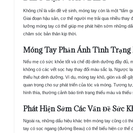
Không chỉ là vấn đề vệ sinh, móng tay còn là một “tấm 
Giai đoạn hậu sản, cơ thể người mẹ trải qua nhiều thay
lưỡng móng tay có thể giúp mẹ phát hiện sớm những dấu
chăm sóc bản thân kịp thời.
Móng Tay Phản Ánh Tình Trạng
Nếu mẹ có sức khỏe tốt và chế độ dinh dưỡng đầy đủ, m
không có các vết sọc hay thay đổi màu sắc lạ. Ngược lại
thiếu hụt dinh dưỡng. Ví dụ, móng tay khô, giòn và dễ gãy
quan trọng cho sự phát triển của tóc và móng. Tương tự
hình thìa, thường cảnh báo tình trạng thiếu máu và thiếu
Phát Hiện Sớm Các Vấn Đề Sức K
Ngoài ra, những dấu hiệu khác trên móng tay cũng có t
tay có sọc ngang (đường Beau) có thể biểu hiện cơ thể đ