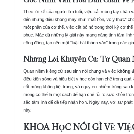
Theo lời kể của người lớn tuổi, việc cắt móng tay chân 
đến những điều không may như “mất hồn, vô ý thức” cho
một phần của cơ thể, việc cắt bỏ nó trong thời kỳ cơ thể
phục. Mặc dù những lý giải này mang nặng tính tâm lin
cộng đồng, tạo nên một “luật bất thành văn” trong các gia
Những Lời Khuyên Cũ: Từ Quan 
Quan niệm kiêng cữ sau sinh nói chung và việc
không đ
điều kiện sống và hiểu biết y học còn hạn chế trong qu
cắt móng không tiệt trùng, và nguy cơ nhiễm trùng sau kh
móng có thể là một cách để hạn chế rủi ro sức khỏe tro
sắc tâm linh để dễ tiếp nhận hơn. Ngày nay, với sự phát 
này.
KHOA HỌC NÓI GÌ VỀ VI