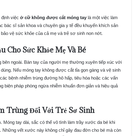
 định việc
ở cữ không được cắt móng tay
là một việc làm
ác bác sĩ sản khoa và chuyên gia y tế đều khuyến khích sản
 bảo vệ sức khỏe của cả mẹ và trẻ sơ sinh non nớt.
ầu Cho Sức Khỏe Mẹ Và Bé
ờng bên ngoài. Bàn tay của người mẹ thường xuyên tiếp xúc với
đồ dùng. Nếu móng tay không được cắt tỉa gọn gàng và vệ sinh
a các bệnh nhiễm trùng đường hô hấp, tiêu hóa hoặc các vấn
hững biện pháp phòng ngừa nhiễm khuẩn đơn giản và hiệu quả
 Trùng Đối Với Trẻ Sơ Sinh
Móng tay dài, sắc có thể vô tình làm trầy xước da bé khi
ân. Những vết xước này không chỉ gây đau đớn cho bé mà còn