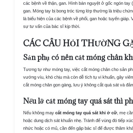
các bệnh về thận, gan. Hình bán nguyệt ở gốc ngón tay (
gan. Móng tay bị bong tróc từng lớp thường là triệu chứn
là biểu hiện của các bệnh về phổi, gan hoặc tuyến giáp.
sự tư vấn của bác sĩ kịp thời.
CÁC CÂU HỎI THƯỜNG GẶ
Sản phụ có nên cắt móng chân kh
Tương tự như móng tay, việc cắt móng chân cho sản phụ 
vướng víu, khó chịu mà còn dễ tích tụ vi khuẩn, gây v
cắt móng chân gọn gàng, lưu ý không cắt quá sát và đả
Nếu lỡ cắt móng tay quá sát thì ph
Nếu không may
cắt móng tay quá sát khi ở cữ
, mẹ cần
hoặc dung dịch sát khuẩn nhẹ. Tránh để vùng đó tiếp xú
nhức hoặc có mủ, cần đến gặp bác sĩ để được thăm khám v