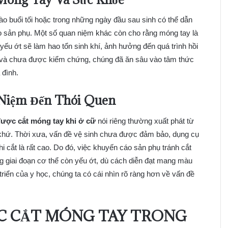
vào buổi tối hoặc trong những ngày đầu sau sinh có thể dẫn
 sản phụ. Một số quan niệm khác còn cho rằng móng tay là
 yếu ớt sẽ làm hao tổn sinh khí, ảnh hưởng đến quá trình hồi
h và chưa được kiểm chứng, chúng đã ăn sâu vào tâm thức
 đình.
Niệm Đến Thói Quen
ược cắt móng tay khi ở cữ
nói riêng thường xuất phát từ
á khứ. Thời xưa, vấn đề vệ sinh chưa được đảm bảo, dụng cụ
i cắt là rất cao. Do đó, việc khuyến cáo sản phụ tránh cắt
ng giai đoạn cơ thể còn yếu ớt, dù cách diễn đạt mang màu
triển của y học, chúng ta có cái nhìn rõ ràng hơn về vấn đề
ỆC CẮT MÓNG TAY TRONG