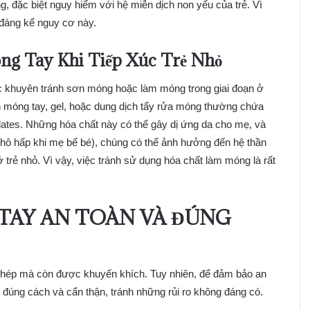
g, đặc biệt nguy hiểm với hệ miễn dịch non yếu của trẻ. Vì
 đáng kể nguy cơ này.
ng Tay Khi Tiếp Xúc Trẻ Nhỏ
c khuyên tránh sơn móng hoặc làm móng trong giai đoạn ở
n móng tay, gel, hoặc dung dịch tẩy rửa móng thường chứa
alates. Những hóa chất này có thể gây dị ứng da cho mẹ, và
ng hô hấp khi mẹ bế bé), chúng có thể ảnh hưởng đến hệ thần
 trẻ nhỏ. Vì vậy, việc tránh sử dụng hóa chất làm móng là rất
TAY AN TOÀN VÀ ĐÚNG
hép mà còn được khuyến khích. Tuy nhiên, để đảm bảo an
n đúng cách và cẩn thận, tránh những rủi ro không đáng có.