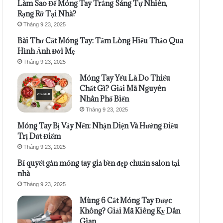
Làm Sao Để Móng Tay Trắng Sáng Tự Nhiên,
Rạng Rỡ Tại Nhà?
Tháng 9 23, 2025
Bài Thơ Cắt Móng Tay: Tấm Lòng Hiếu Thảo Qua
Hình Ảnh Đời Mẹ
Tháng 9 23, 2025
Móng Tay Yếu Là Do Thiếu
Chất Gì? Giải Mã Nguyên
Nhân Phổ Biến
Tháng 9 23, 2025
Móng Tay Bị Vảy Nến: Nhận Diện Và Hướng Điều
Trị Dứt Điểm
Tháng 9 23, 2025
Bí quyết gắn móng tay giả bền đẹp chuẩn salon tại
nhà
Tháng 9 23, 2025
Mùng 6 Cắt Móng Tay Được
Không? Giải Mã Kiêng Kỵ Dân
Gian