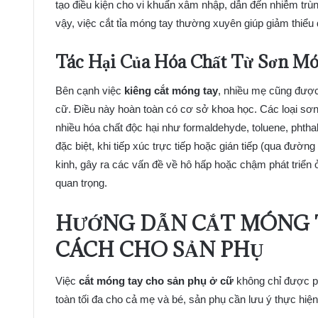
tạo điều kiện cho vi khuẩn xâm nhập, dẫn đến nhiễm trùn
vậy, việc cắt tỉa móng tay thường xuyên giúp giảm thiểu
Tác Hại Của Hóa Chất Từ Sơn Mó
Bên cạnh việc
kiêng cắt móng tay
, nhiều mẹ cũng đượ
cữ. Điều này hoàn toàn có cơ sở khoa học. Các loại sơ
nhiều hóa chất độc hại như formaldehyde, toluene, phth
đặc biệt, khi tiếp xúc trực tiếp hoặc gián tiếp (qua đườ
kinh, gây ra các vấn đề về hô hấp hoặc chậm phát triển ở
quan trọng.
HƯỚNG DẪN CẮT MÓNG 
CÁCH CHO SẢN PHỤ
Việc
cắt móng tay cho sản phụ ở cữ
không chỉ được p
toàn tối đa cho cả mẹ và bé, sản phụ cần lưu ý thực hiệ