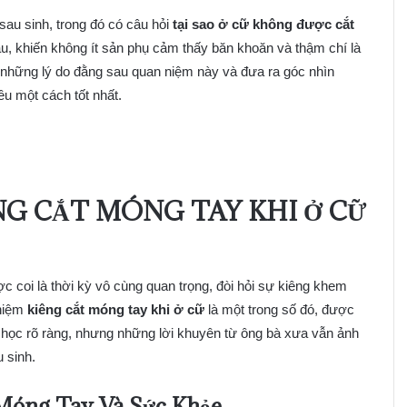
au sinh, trong đó có câu hỏi
tại sao ở cữ không được cắt
lâu, khiến không ít sản phụ cảm thấy băn khoăn và thậm chí là
á những lý do đằng sau quan niệm này và đưa ra góc nhìn
u một cách tốt nhất.
NG CẮT MÓNG TAY KHI Ở CỮ
 coi là thời kỳ vô cùng quan trọng, đòi hỏi sự kiêng khem
 niệm
kiêng cắt móng tay khi ở cữ
là một trong số đó, được
 học rõ ràng, nhưng những lời khuyên từ ông bà xưa vẫn ảnh
 sinh.
Móng Tay Và Sức Khỏe