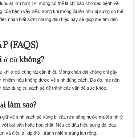
lunula) lớn hơn 1/4 móng có thể là chỉ báo cho các bệnh về
g của bệnh vảy nến, trong khi móng lồi lên như bị sưng có thể
 Việc nhận biết sớm những dấu hiệu này sẽ giúp mẹ tìm đến
P (FAQS)
i ở cữ không?
khi ở cữ cũng rất cần thiết. Móng chân dài không chỉ gây
iêm nhiễm nếu không được vệ sinh đúng cách. Do đó, mẹ nên
m bảo dụng cụ sạch sẽ để tránh các vấn đề sức khỏe.
ải làm sao?
 giữ vệ sinh sạch sẽ vùng bị cắt, rửa bằng nước muối sinh lý
c với bụi bẩn hoặc hóa chất. Nếu có dấu hiệu sưng đỏ, đau
à điều trị kịp thời, tránh nhiễm trùng lan rộng.