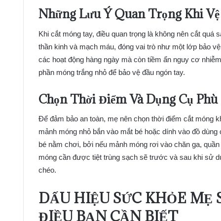
Những Lưu Ý Quan Trọng Khi Vệ
Khi cắt móng tay, điều quan trọng là không nên cắt quá 
thần kinh và mạch máu, đóng vai trò như một lớp bảo vệ
các hoạt động hàng ngày mà còn tiềm ẩn nguy cơ nhiễm
phần móng trắng nhỏ để bảo vệ đầu ngón tay.
Chọn Thời Điểm Và Dụng Cụ Phù
Để đảm bảo an toàn, mẹ nên chọn thời điểm cắt móng kh
mảnh móng nhỏ bắn vào mắt bé hoặc dính vào đồ dùng c
bé nằm chơi, bởi nếu mảnh móng rơi vào chăn ga, quần á
móng cần được tiệt trùng sạch sẽ trước và sau khi sử d
chéo.
DẤU HIỆU SỨC KHỎE MẸ 
ĐIỀU BẠN CẦN BIẾT