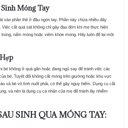
 Sinh Móng Tay
sát vào phần thịt ở đầu ngón tay. Phần này chứa nhiều dây
. Việc cắt quá sát không chỉ gây đau đớn khi mẹ thực hiện
 trùng, nấm móng hoặc viêm khóe móng. Hãy luôn để lại một
 Hợp
i bé không ở quá gần hoặc đang ngủ say để tránh việc các
ủa bé. Tuyệt đối không cắt móng trên giường hoặc khu vực
o và bé vô tình nuốt phải, có thể gây nguy hiểm. Dụng cụ cắt
ụng, và nên là dụng cụ cá nhân của mẹ để tránh lây nhiễm
SAU SINH QUA MÓNG TAY: