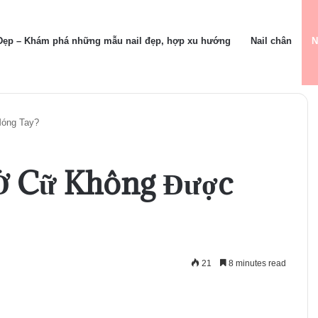
 Đẹp – Khám phá những mẫu nail đẹp, hợp xu hướng
Nail chân
N
Móng Tay?
 Ở Cữ Không Được
21
8 minutes read