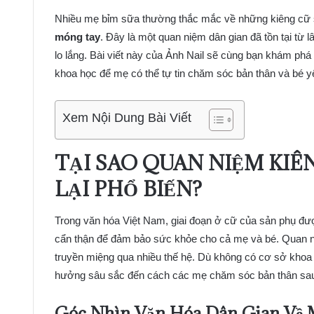
Nhiều mẹ bỉm sữa thường thắc mắc về những kiêng cữ s
móng tay
. Đây là một quan niệm dân gian đã tồn tại từ 
lo lắng. Bài viết này của Ảnh Nail sẽ cùng bạn khám ph
khoa học để mẹ có thể tự tin chăm sóc bản thân và bé yê
Xem Nội Dung Bài Viết
TẠI SAO QUAN NIỆM KIÊ
LẠI PHỔ BIẾN?
Trong văn hóa Việt Nam, giai đoạn ở cữ của sản phụ được
cẩn thận để đảm bảo sức khỏe cho cả mẹ và bé. Quan
truyền miệng qua nhiều thế hệ. Dù không có cơ sở khoa
hưởng sâu sắc đến cách các mẹ chăm sóc bản thân sau
Góc Nhìn Văn Hóa Dân Gian Về 