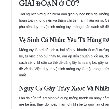
GIAI ĐOẠN Ở CỮ?
Trái ngược với quan niệm dân gian, y học hiện đại khẳng
hoàn toàn không nên và thậm chí tiềm ẩn nhiều rủi ro. C
phụ nên duy trì vệ sinh móng tay, móng chân sạch sẽ để
Vệ Sinh Cá Nhân: Yếu Tố Hàng Đ
Móng tay là nơi dễ tích tụ bụi bẩn, vi khuẩn từ môi trư
bé, từ việc cho bú, thay tã, ôm ấp đến chuẩn bị đồ ăn, 
sạch sẽ, vi khuẩn có thể dễ dàng lây lan sang bé, gây r
đề về da. Việc duy trì vệ sinh móng tay là một trong n
nhất.
Nguy Cơ Gây Trầy Xước Và Nhiễm
Làn da của trẻ sơ sinh vô cùng mỏng manh và nhạy cảm. 
mẹ bế ẵm, thay đồ hoặc thậm chí khi bé tự quơ tay ch