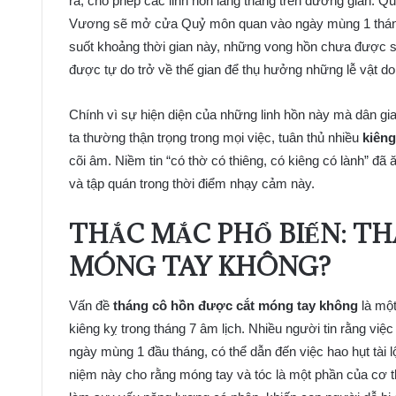
ra, cho phép các linh hồn lang thang trên dương gian. Q
Vương sẽ mở cửa Quỷ môn quan vào ngày mùng 1 tháng 7
suốt khoảng thời gian này, những vong hồn chưa được si
được tự do trở về thế gian để thụ hưởng những lễ vật do
Chính vì sự hiện diện của những linh hồn này mà dân gian
ta thường thận trọng trong mọi việc, tuân thủ nhiều
kiêng
cõi âm. Niềm tin “có thờ có thiêng, có kiêng có lành” đã
và tập quán trong thời điểm nhạy cảm này.
THẮC MẮC PHỔ BIẾN: T
MÓNG TAY KHÔNG?
Vấn đề
tháng cô hồn được cắt móng tay không
là một
kiêng kỵ trong tháng 7 âm lịch. Nhiều người tin rằng việ
ngày mùng 1 đầu tháng, có thể dẫn đến việc hao hụt tài
niệm này cho rằng móng tay và tóc là một phần của cơ th