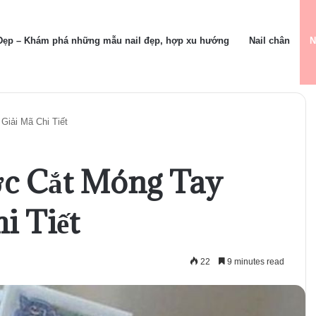
 Đẹp – Khám phá những mẫu nail đẹp, hợp xu hướng
Nail chân
N
iải Mã Chi Tiết
c Cắt Móng Tay
i Tiết
22
9 minutes read