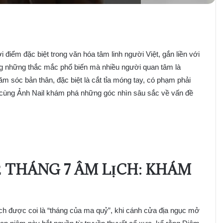
hời điểm đặc biệt trong văn hóa tâm linh người Việt, gắn liền với
ng những thắc mắc phổ biến mà nhiều người quan tâm là
ăm sóc bản thân, đặc biệt là cắt tỉa móng tay, có phạm phải
 cùng Ảnh Nail khám phá những góc nhìn sâu sắc về vấn đề
 THÁNG 7 ÂM LỊCH: KHÁM
ịch được coi là “tháng của ma quỷ”, khi cánh cửa địa ngục mở