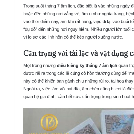
Trong suốt tháng 7 âm lịch, đặc biệt là vào những ngày 
hoặc đến những nơi vắng vẻ, âm u như nghĩa trang, bện
vào thời điểm này, âm khí rất nặng, việc đi lại vào buổi 
“dụ dỗ” đến những nơi nguy hiểm. Nhiều người lớn tuổi c
vì lo sợ các linh hồn có thể kéo người xuống nước.
Cẩn trọng với tài lộc và vật dụng 
Một trong những
điều kiêng kỵ tháng 7 âm lịch
quan trọ
được rải ra trong các lễ cúng cô hồn thường dùng để “m
này có thể khiến bạn gánh chịu những rủi ro, tai họa thay 
Ngoài ra, việc làm vỡ bát đĩa, ấm chén cũng bị coi là đi
quan hệ gia đình, cần hết sức cẩn trọng trong sinh hoạt 