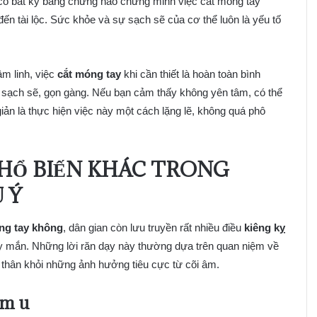
có bất kỳ bằng chứng nào chứng minh việc cắt móng tay
ến tài lộc. Sức khỏe và sự sạch sẽ của cơ thể luôn là yếu tố
m linh, việc
cắt móng tay
khi cần thiết là hoàn toàn bình
n sạch sẽ, gọn gàng. Nếu bạn cảm thấy không yên tâm, có thể
iản là thực hiện việc này một cách lặng lẽ, không quá phô
PHỔ BIẾN KHÁC TRONG
 Ý
ng tay không
, dân gian còn lưu truyền rất nhiều điều
kiêng kỵ
 mắn. Những lời răn dạy này thường dựa trên quan niệm về
 thân khỏi những ảnh hưởng tiêu cực từ cõi âm.
âm u