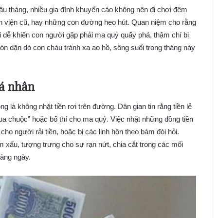
đầu tháng, nhiều gia đình khuyến cáo không nên đi chơi đêm
h viện cũ, hay những con đường heo hút. Quan niệm cho rằng
tối dễ khiến con người gặp phải ma quỷ quấy phá, thậm chí bị
òn dặn dò con cháu tránh xa ao hồ, sông suối trong tháng này
cá nhân
ng là không nhặt tiền rơi trên đường. Dân gian tin rằng tiền lẻ
ua chuộc” hoặc bố thí cho ma quỷ. Việc nhặt những đồng tiền
cho người rải tiền, hoặc bị các linh hồn theo bám đòi hỏi.
ềm xấu, tượng trưng cho sự rạn nứt, chia cắt trong các mối
hàng ngày.