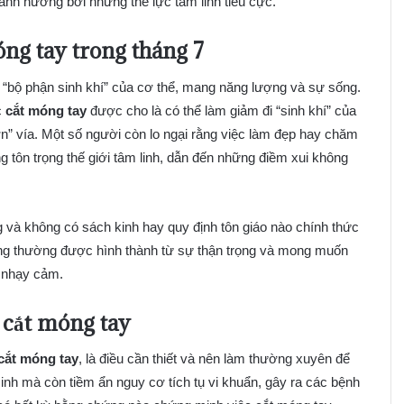
ảnh hưởng bởi những thế lực tâm linh tiêu cực.
óng tay trong tháng 7
 “bộ phận sinh khí” của cơ thể, mang năng lượng và sự sống.
c
cắt móng tay
được cho là có thể làm giảm đi “sinh khí” của
” vía. Một số người còn lo ngại rằng việc làm đẹp hay chăm
g tôn trọng thế giới tâm linh, dẫn đến những điềm xui không
 và không có sách kinh hay quy định tôn giáo nào chính thức
úng thường được hình thành từ sự thận trọng và mong muốn
à nhạy cảm.
 cắt móng tay
cắt móng tay
, là điều cần thiết và nên làm thường xuyên để
nh mà còn tiềm ẩn nguy cơ tích tụ vi khuẩn, gây ra các bệnh