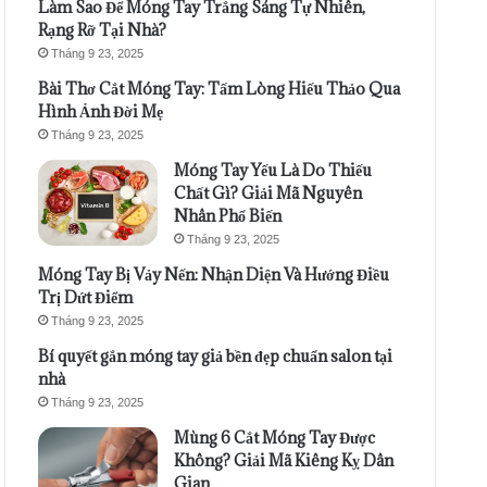
Làm Sao Để Móng Tay Trắng Sáng Tự Nhiên,
Rạng Rỡ Tại Nhà?
Tháng 9 23, 2025
Bài Thơ Cắt Móng Tay: Tấm Lòng Hiếu Thảo Qua
Hình Ảnh Đời Mẹ
Tháng 9 23, 2025
Móng Tay Yếu Là Do Thiếu
Chất Gì? Giải Mã Nguyên
Nhân Phổ Biến
Tháng 9 23, 2025
Móng Tay Bị Vảy Nến: Nhận Diện Và Hướng Điều
Trị Dứt Điểm
Tháng 9 23, 2025
Bí quyết gắn móng tay giả bền đẹp chuẩn salon tại
nhà
Tháng 9 23, 2025
Mùng 6 Cắt Móng Tay Được
Không? Giải Mã Kiêng Kỵ Dân
Gian