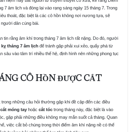
uan niệm này bắt nguồn từ truyền thuyết cổ xưa, kể rằng Diêm
 âm lịch và đóng lại vào rạng sáng ngày 15 tháng 7. Trong
êu thoát, đặc biệt là các cô hồn không nơi nương tựa, sẽ
 người dân cúng bái.
 tin rằng âm khí trong tháng 7 âm lịch rất nặng. Do đó, người
 kỵ tháng 7 âm lịch
để tránh gặp phải xui xẻo, quấy phá từ
 ăn sâu vào tâm trí nhiều thế hệ, định hình nên những phong tục
HÁNG CÔ HỒN ĐƯỢC CẮT
 trong những câu hỏi thường gặp khi đề cập đến các điều
c
cắt móng tay
hoặc
cắt tóc
trong tháng này, đặc biệt là vào
 lộc, gặp phải những điều không may mắn suốt cả tháng. Quan
ể, việc cắt bỏ chúng trong thời điểm âm khí nặng nề có thể