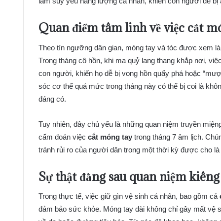
làm suy yếu năng lượng cá nhân, khiến con người dễ bị 
Quan điểm tâm linh về việc cắt m
Theo tín ngưỡng dân gian, móng tay và tóc được xem là
Trong tháng cô hồn, khi ma quỷ lang thang khắp nơi, việ
con người, khiến họ dễ bị vong hồn quấy phá hoặc “mượn
sóc cơ thể quá mức trong tháng này có thể bị coi là khôn
đáng có.
Tuy nhiên, đây chủ yếu là những quan niệm truyền miệng
cấm đoán việc
cắt móng tay
trong tháng 7 âm lịch. Ch
tránh rủi ro của người dân trong một thời kỳ được cho l
Sự thật đằng sau quan niệm kiêng
Trong thực tế, việc giữ gìn vệ sinh cá nhân, bao gồm cả
đảm bảo sức khỏe. Móng tay dài không chỉ gây mất vệ si