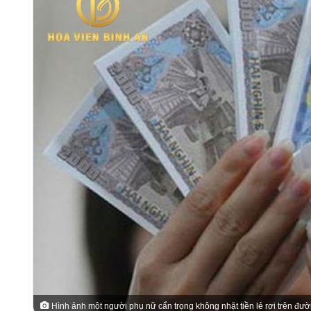
Hình ảnh một người phụ nữ cẩn trọng không nhặt tiền lẻ rơi trên đườ