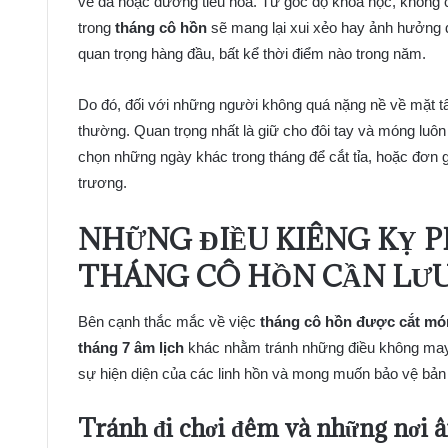
về da hoặc đường tiêu hóa. Từ góc độ khoa học, không 
trong
tháng cô hồn
sẽ mang lại xui xẻo hay ảnh hưởng đ
quan trọng hàng đầu, bất kể thời điểm nào trong năm.
Do đó, đối với những người không quá nặng nề về mặt tâ
thường. Quan trọng nhất là giữ cho đôi tay và móng luô
chọn những ngày khác trong tháng để cắt tỉa, hoặc đơn g
trương.
NHỮNG ĐIỀU KIÊNG KỴ 
THÁNG CÔ HỒN CẦN LƯU
Bên cạnh thắc mắc về việc
tháng cô hồn được cắt mó
tháng 7 âm lịch
khác nhằm tránh những điều không may
sự hiện diện của các linh hồn và mong muốn bảo vệ bản
Tránh đi chơi đêm và những nơi 