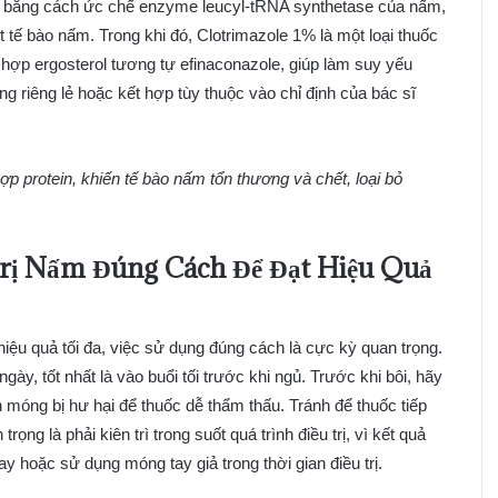
 bằng cách ức chế enzyme leucyl-tRNA synthetase của nấm,
ệt tế bào nấm. Trong khi đó, Clotrimazole 1% là một loại thuốc
hợp ergosterol tương tự efinaconazole, giúp làm suy yếu
 riêng lẻ hoặc kết hợp tùy thuộc vào chỉ định của bác sĩ
p protein, khiến tế bào nấm tổn thương và chết, loại bỏ
rị Nấm Đúng Cách Để Đạt Hiệu Quả
hiệu quả tối đa, việc sử dụng đúng cách là cực kỳ quan trọng.
y, tốt nhất là vào buổi tối trước khi ngủ. Trước khi bôi, hãy
 móng bị hư hại để thuốc dễ thẩm thấu. Tránh để thuốc tiếp
ng là phải kiên trì trong suốt quá trình điều trị, vì kết quả
y hoặc sử dụng móng tay giả trong thời gian điều trị.