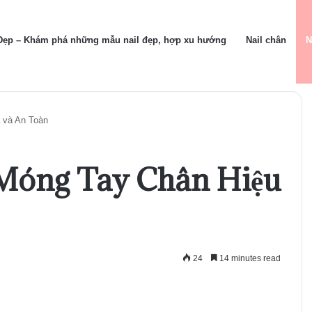
 Đẹp – Khám phá những mẫu nail đẹp, hợp xu hướng
Nail chân
N
 và An Toàn
Móng Tay Chân Hiệu
24
14 minutes read