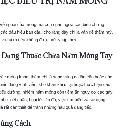
IỆC ĐIỀU TRỊ NẤM MÓNG
ện vẻ ngoài của móng mà còn ngăn ngừa các biến chứng
các dấu hiệu ban đầu, cho rằng đây chỉ là vấn đề thẩm mỹ.
và rủi ro nếu không được xử lý kịp thời.
ử Dụng Thuốc Chữa Nấm Móng Tay
 các móng khác, thậm chí là sang vùng da lân cận hoặc các
iến dạng vĩnh viễn, khó khăn khi đi lại hoặc thực hiện các
 tiểu đường, nhiễm nấm móng còn tiềm ẩn nguy cơ cao gây
hư loét chân, hoại tử. Do đó, việc tìm hiểu và sử dụng
à rất cần thiết để tránh những hậu quả đáng tiếc.
 Đúng Cách