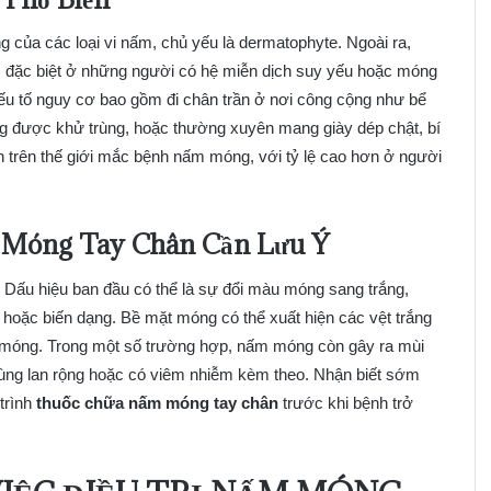
của các loại vi nấm, chủ yếu là dermatophyte. Ngoài ra,
 đặc biệt ở những người có hệ miễn dịch suy yếu hoặc móng
ếu tố nguy cơ bao gồm đi chân trần ở nơi công cộng như bể
 được khử trùng, hoặc thường xuyên mang giày dép chật, bí
 trên thế giới mắc bệnh nấm móng, với tỷ lệ cao hơn ở người
 Móng Tay Chân Cần Lưu Ý
 Dấu hiệu ban đầu có thể là sự đổi màu móng sang trắng,
 hoặc biến dạng. Bề mặt móng có thể xuất hiện các vệt trắng
i móng. Trong một số trường hợp, nấm móng còn gây ra mùi
trùng lan rộng hoặc có viêm nhiễm kèm theo. Nhận biết sớm
 trình
thuốc chữa nấm móng tay chân
trước khi bệnh trở