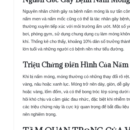
Nguyên nhân chính gây ra bệnh nấm móng là sự tấn công 
nấm men và nấm mốc cũng có thể là tác nhân gây bệnh,
thường xuyên tiếp xúc với môi trường ẩm ướt. Một số y
bơi, phòng gym, sử dụng chung dụng cụ làm móng không
khí. Thống kê cho thấy, khoảng 10% dân số trưởng thành
lớn tuổi và những người có bệnh nền như tiểu đường.
Triệu Chứng Điển Hình Của Nấm
Khi bị nấm móng, móng thường có những thay đổi rõ rệt.
vàng, nâu hoặc xanh lục. Móng trở nên dày, giòn, dễ gãy
hoặc vàng, lốm đốm, và có thể bong tróc lớp sừng dướ
hôi khó chịu và cảm giác đau nhức, đặc biệt khi nhiễm 
các triệu chứng này là cực kỳ quan trọng để bắt đầu liệu
nên nghiêm trọng.