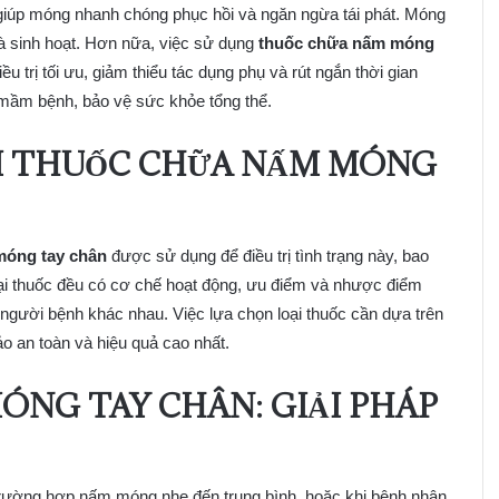
 giúp móng nhanh chóng phục hồi và ngăn ngừa tái phát. Móng
 và sinh hoạt. Hơn nữa, việc sử dụng
thuốc chữa nấm móng
u trị tối ưu, giảm thiểu tác dụng phụ và rút ngắn thời gian
n mầm bệnh, bảo vệ sức khỏe tổng thể.
ẠI THUỐC CHỮA NẤM MÓNG
móng tay chân
được sử dụng để điều trị tình trạng này, bao
loại thuốc đều có cơ chế hoạt động, ưu điểm và nhược điểm
người bệnh khác nhau. Việc lựa chọn loại thuốc cần dựa trên
o an toàn và hiệu quả cao nhất.
ÓNG TAY CHÂN: GIẢI PHÁP
trường hợp nấm móng nhẹ đến trung bình, hoặc khi bệnh nhân