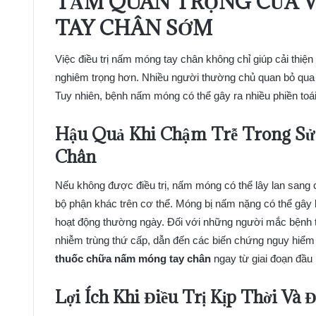
TẦM QUAN TRỌNG CỦA V
TAY CHÂN SỚM
Việc điều trị nấm móng tay chân không chỉ giúp cải thi
nghiêm trọng hơn. Nhiều người thường chủ quan bỏ qua 
Tuy nhiên, bệnh nấm móng có thể gây ra nhiều phiền toái 
Hậu Quả Khi Chậm Trễ Trong S
Chân
Nếu không được điều trị, nấm móng có thể lây lan sang
bộ phận khác trên cơ thể. Móng bị nấm nặng có thể gây b
hoạt động thường ngày. Đối với những người mắc bệnh
nhiễm trùng thứ cấp, dẫn đến các biến chứng nguy hiểm n
thuốc chữa nấm móng tay chân
ngay từ giai đoạn đầu l
Lợi Ích Khi Điều Trị Kịp Thời Và