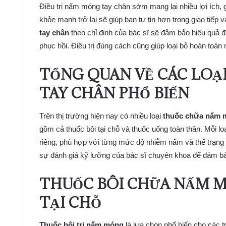
Điều trị nấm móng tay chân sớm mang lại nhiều lợi ích,
khỏe mạnh trở lại sẽ giúp bạn tự tin hơn trong giao tiếp
tay chân
theo chỉ định của bác sĩ sẽ đảm bảo hiệu quả điề
phục hồi. Điều trị đúng cách cũng giúp loại bỏ hoàn toà
TỔNG QUAN VỀ CÁC LO
TAY CHÂN PHỔ BIẾN
Trên thị trường hiện nay có nhiều loại
thuốc chữa nấm 
gồm cả thuốc bôi tại chỗ và thuốc uống toàn thân. Mỗi 
riêng, phù hợp với từng mức độ nhiễm nấm và thể trạng 
sự đánh giá kỹ lưỡng của bác sĩ chuyên khoa để đảm bả
THUỐC BÔI CHỮA NẤM M
TẠI CHỖ
Thuốc bôi trị nấm móng
là lựa chọn phổ biến cho các 