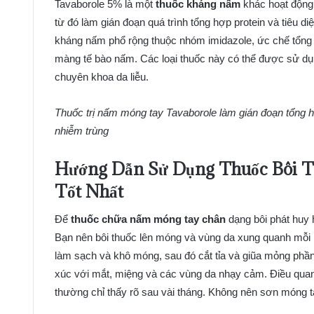
Tavaborole 5% là một
thuốc kháng nấm
khác hoạt động
từ đó làm gián đoạn quá trình tổng hợp protein và tiêu di
kháng nấm phổ rộng thuộc nhóm imidazole, ức chế tổng 
màng tế bào nấm. Các loại thuốc này có thể được sử dụng
chuyên khoa da liễu.
Thuốc trị nấm móng tay Tavaborole làm gián đoạn tổng hợ
nhiễm trùng
Hướng Dẫn Sử Dụng Thuốc Bôi T
Tốt Nhất
Để
thuốc chữa nấm móng tay chân
dạng bôi phát huy 
Bạn nên bôi thuốc lên móng và vùng da xung quanh mỗi ngà
làm sạch và khô móng, sau đó cắt tỉa và giũa mỏng phần
xúc với mắt, miệng và các vùng da nhạy cảm. Điều quan trọ
thường chỉ thấy rõ sau vài tháng. Không nên sơn móng ta