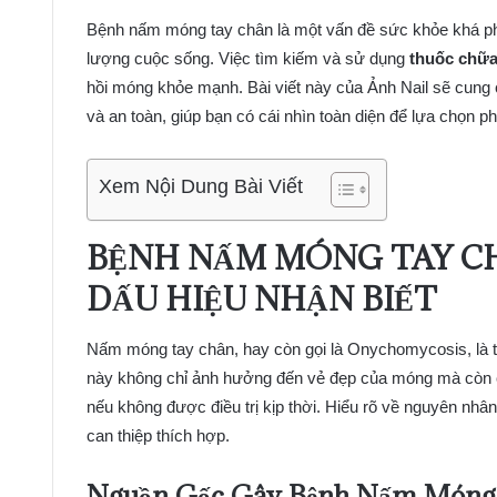
Bệnh nấm móng tay chân là một vấn đề sức khỏe khá p
lượng cuộc sống. Việc tìm kiếm và sử dụng
thuốc chữa
hồi móng khỏe mạnh. Bài viết này của Ảnh Nail sẽ cung cấp
và an toàn, giúp bạn có cái nhìn toàn diện để lựa chọn 
Xem Nội Dung Bài Viết
BỆNH NẤM MÓNG TAY C
DẤU HIỆU NHẬN BIẾT
Nấm móng tay chân, hay còn gọi là Onychomycosis, là tì
này không chỉ ảnh hưởng đến vẻ đẹp của móng mà còn có
nếu không được điều trị kịp thời. Hiểu rõ về nguyên nhâ
can thiệp thích hợp.
Nguồn Gốc Gây Bệnh Nấm Móng 