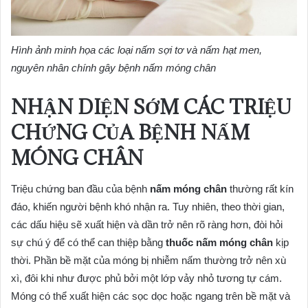
Hình ảnh minh họa các loại nấm sợi tơ và nấm hạt men,
nguyên nhân chính gây bệnh nấm móng chân
NHẬN DIỆN SỚM CÁC TRIỆU
CHỨNG CỦA BỆNH NẤM
MÓNG CHÂN
Triệu chứng ban đầu của bệnh
nấm móng chân
thường rất kín
đáo, khiến người bệnh khó nhận ra. Tuy nhiên, theo thời gian,
các dấu hiệu sẽ xuất hiện và dần trở nên rõ ràng hơn, đòi hỏi
sự chú ý để có thể can thiệp bằng
thuốc nấm móng chân
kịp
thời. Phần bề mặt của móng bị nhiễm nấm thường trở nên xù
xì, đôi khi như được phủ bởi một lớp vảy nhỏ tương tự cám.
Móng có thể xuất hiện các sọc dọc hoặc ngang trên bề mặt và