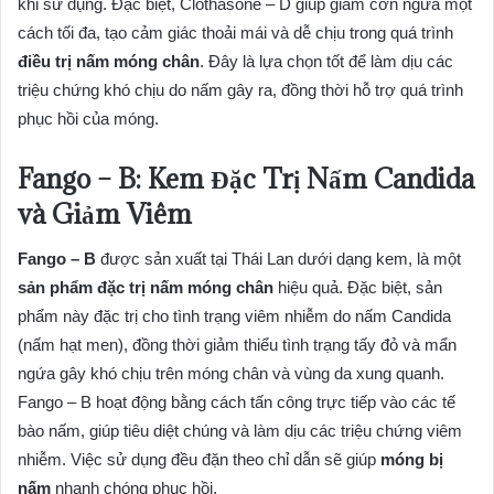
khi sử dụng. Đặc biệt, Clothasone – D giúp giảm cơn ngứa một
cách tối đa, tạo cảm giác thoải mái và dễ chịu trong quá trình
điều trị nấm móng chân
. Đây là lựa chọn tốt để làm dịu các
triệu chứng khó chịu do nấm gây ra, đồng thời hỗ trợ quá trình
phục hồi của móng.
Fango – B: Kem Đặc Trị Nấm Candida
và Giảm Viêm
Fango – B
được sản xuất tại Thái Lan dưới dạng kem, là một
sản phẩm đặc trị nấm móng chân
hiệu quả. Đặc biệt, sản
phẩm này đặc trị cho tình trạng viêm nhiễm do nấm Candida
(nấm hạt men), đồng thời giảm thiểu tình trạng tấy đỏ và mẩn
ngứa gây khó chịu trên móng chân và vùng da xung quanh.
Fango – B hoạt động bằng cách tấn công trực tiếp vào các tế
bào nấm, giúp tiêu diệt chúng và làm dịu các triệu chứng viêm
nhiễm. Việc sử dụng đều đặn theo chỉ dẫn sẽ giúp
móng bị
nấm
nhanh chóng phục hồi.