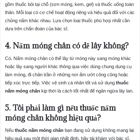
gồm thuốc bôi tại chỗ (sơn móng, kem, gel) và thuốc uống toàn
thân. Mỗi loại có cơ chế hoạt động riêng và hiệu quả đối với các
chủng nấm khác nhau. Lựa chọn loại thuốc phù hợp nhất cần
dựa trên chẩn đoán của bác sĩ.
4. Nấm móng chân có dễ lây không?
Có. Nấm móng chân có thể lây từ móng này sang móng khác
hoặc lây sang người khác thông qua việc dùng chung dụng cụ
làm móng, đi chân trần ở những nơi ẩm ướt công cộng hoặc
tiếp xúc trực tiếp. Việc vệ sinh cá nhân tốt và sử dụng
thuốc
nấm móng chân
kịp thời là cách tốt nhất để ngăn ngừa lây lan.
5. Tôi phải làm gì nếu thuốc nấm
móng chân không hiệu quả?
Nếu
thuốc nấm móng chân
bạn đang sử dụng không mang lại
hiệu quả sau một thời gian nhất định, hãy tái khám với bác sĩ.