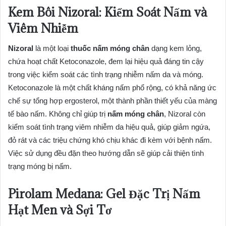
Kem Bôi Nizoral: Kiểm Soát Nấm và
Viêm Nhiễm
Nizoral
là một loại
thuốc nấm móng chân
dạng kem lỏng,
chứa hoạt chất Ketoconazole, đem lại hiệu quả đáng tin cậy
trong việc kiểm soát các tình trạng nhiễm nấm da và móng.
Ketoconazole là một chất kháng nấm phổ rộng, có khả năng ức
chế sự tổng hợp ergosterol, một thành phần thiết yếu của màng
tế bào nấm. Không chỉ giúp trị
nấm móng chân
, Nizoral còn
kiểm soát tình trạng viêm nhiễm da hiệu quả, giúp giảm ngứa,
đỏ rát và các triệu chứng khó chịu khác đi kèm với bệnh nấm.
Việc sử dụng đều đặn theo hướng dẫn sẽ giúp cải thiện tình
trạng móng bị nấm.
Pirolam Medana: Gel Đặc Trị Nấm
Hạt Men và Sợi Tơ