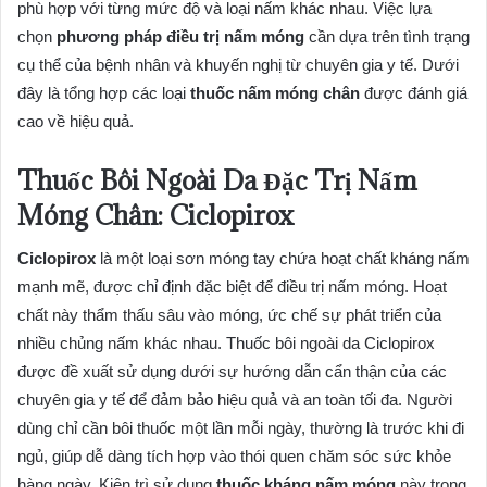
phù hợp với từng mức độ và loại nấm khác nhau. Việc lựa
chọn
phương pháp điều trị nấm móng
cần dựa trên tình trạng
cụ thể của bệnh nhân và khuyến nghị từ chuyên gia y tế. Dưới
đây là tổng hợp các loại
thuốc nấm móng chân
được đánh giá
cao về hiệu quả.
Thuốc Bôi Ngoài Da Đặc Trị Nấm
Móng Chân: Ciclopirox
Ciclopirox
là một loại sơn móng tay chứa hoạt chất kháng nấm
mạnh mẽ, được chỉ định đặc biệt để điều trị nấm móng. Hoạt
chất này thẩm thấu sâu vào móng, ức chế sự phát triển của
nhiều chủng nấm khác nhau. Thuốc bôi ngoài da Ciclopirox
được đề xuất sử dụng dưới sự hướng dẫn cẩn thận của các
chuyên gia y tế để đảm bảo hiệu quả và an toàn tối đa. Người
dùng chỉ cần bôi thuốc một lần mỗi ngày, thường là trước khi đi
ngủ, giúp dễ dàng tích hợp vào thói quen chăm sóc sức khỏe
hàng ngày. Kiên trì sử dụng
thuốc kháng nấm móng
này trong