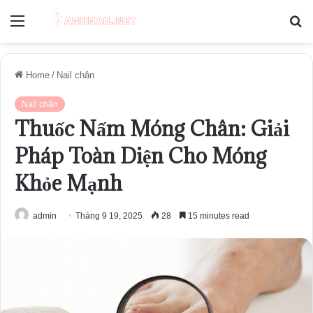
Menu
S
fo
Home
/
Nail chân
Nail chân
Thuốc Nấm Móng Chân: Giải
Pháp Toàn Diện Cho Móng
Khỏe Mạnh
admin
Tháng 9 19, 2025
28
15 minutes read