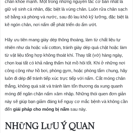
chân khỏe mạnh. Một trong những nguyên tắc cơ bản nhất là
giữ vệ sinh cá nhân, đặc biệt là vùng chân. Luôn rửa chân sạch
sẽ bằng xà phòng và nước, sau đó lau khô kỹ lưỡng, đặc biệt là
kẽ ngón chân, nơi nấm dễ phát triển do ẩm ướt.
Hãy ưu tiên mang giày dép thông thoáng, làm từ chất liệu tự
nhiên như da hoặc vải cotton, tránh giày dép quá chật hoặc làm
từ vật liệu tổng hợp không thoát khí. Thay tất (vớ) hàng ngày,
chọn loại tất có khả năng thấm hút mồ hôi tốt. Khi ở những nơi
công cộng như hồ bơi, phòng gym, hoặc phòng tắm chung, hãy
luôn đi dép để tránh tiếp xúc trực tiếp với nấm. Cắt móng chân
thẳng, không quá sát và tránh làm tổn thương da xung quanh
móng để ngăn chặn nấm xâm nhập. Những thói quen đơn giản
này sẽ giúp bạn giảm đáng kể nguy cơ mắc bệnh và không cần
đến
giải pháp cho móng bị nấm
sau này.
NHỮNG LƯU Ý QUAN