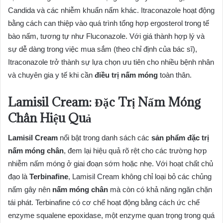
Candida và các nhiễm khuẩn nấm khác. Itraconazole hoạt động
bằng cách can thiệp vào quá trình tổng hợp ergosterol trong tế
bào nấm, tương tự như Fluconazole. Với giá thành hợp lý và
sự dễ dàng trong việc mua sắm (theo chỉ định của bác sĩ),
Itraconazole trở thành sự lựa chọn ưu tiên cho nhiều bệnh nhân
và chuyên gia y tế khi cần
điều trị nấm móng
toàn thân.
Lamisil Cream: Đặc Trị Nấm Móng
Chân Hiệu Quả
Lamisil Cream
nổi bật trong danh sách các
sản phẩm đặc trị
nấm móng chân
, đem lại hiệu quả rõ rệt cho các trường hợp
nhiễm nấm móng ở giai đoạn sớm hoặc nhẹ. Với hoạt chất chủ
đạo là
Terbinafine
, Lamisil Cream không chỉ loại bỏ các chủng
nấm gây nên
nấm móng chân
mà còn có khả năng ngăn chặn
tái phát. Terbinafine có cơ chế hoạt động bằng cách ức chế
enzyme squalene epoxidase, một enzyme quan trọng trong quá