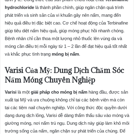
hydrochloride
là thành phần chính, giúp ngăn chặn quá trình
phát triển và sinh sản của vi khuẩn gây nên nấm, mang đến
hiệu quả điều trị đặc biệt cao. Cơ chế hoạt động của Terbinafine
giúp tiêu diệt nấm hiệu quả, giúp móng phục hồi nhanh chóng.
Bệnh nhân chỉ cần thoa một lượng nhỏ thuốc lên vùng da và
móng cần điều trị mỗi ngày từ 1 – 2 lần để đạt hiệu quả tốt nhất
và khắc phục tình trạng
móng bị nấm
.
Varisi Của Mỹ: Dung Dịch Chăm Sóc
Nấm Móng Chuyên Nghiệp
Varisi
là một
giải pháp cho móng bị nấm
hàng đầu, được sản
xuất tại Mỹ và ưa chuộng không chỉ tại các bệnh viện mà còn
tại các tiệm nail chuyên nghiệp. Với công thức độc quyền dưới
dạng dung dịch lỏng, Varisi dễ dàng thẩm thấu sâu vào móng và
giường móng, nơi nấm trú ngụ. Dung dịch này giúp làm khô môi
trường sống của nấm, ngăn chặn sự phát triển của chúng. Để