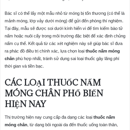
Bác sĩ có thể lấy một mẫu nhỏ từ móng bị tổn thương (có thể là
mảnh móng, lớp vảy dưới móng) để gửi đến phòng thí nghiệm.
Tại đây, mẫu sẽ được soi dưới kính hiển vi để tìm kiếm bào tử
nấm hoặc nuôi cấy trong môi trường đặc biệt để xác định chủng
nấm cụ thể. Kết quả từ các xét nghiệm này sẽ giúp bác sĩ đưa
ra phác đồ điều trị chính xác, lựa chọn loại
thuốc nấm móng
chân
phù hợp nhất, tránh sử dụng sai loại thuốc gây lãng phí
thời gian và tiền bạc.
CÁC LOẠI THUỐC NẤM
MÓNG CHÂN PHỔ BIẾN
HIỆN NAY
Thị trường hiện nay cung cấp đa dạng các loại
thuốc nấm
móng chân
, từ dạng bôi ngoài da đến thuốc uống toàn thân,