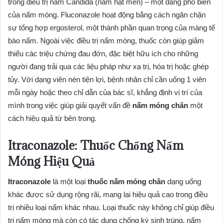
trong điều trị nấm Candida (nấm hạt men) – một dạng phổ biến
của nấm móng. Fluconazole hoạt động bằng cách ngăn chặn
sự tổng hợp ergosterol, một thành phần quan trọng của màng tế
bào nấm. Ngoài việc điều trị nấm móng, thuốc còn giúp giảm
thiểu các triệu chứng đau đớn, đặc biệt hữu ích cho những
người đang trải qua các liệu pháp như xạ trị, hóa trị hoặc ghép
tủy. Với dạng viên nén tiện lợi, bệnh nhân chỉ cần uống 1 viên
mỗi ngày hoặc theo chỉ dẫn của bác sĩ, khẳng định vị trí của
mình trong việc giúp giải quyết vấn đề
nấm móng chân
một
cách hiệu quả từ bên trong.
Itraconazole: Thuốc Chống Nấm
Móng Hiệu Quả
Itraconazole
là một loại
thuốc nấm móng chân
dạng uống
khác được sử dụng rộng rãi, mang lại hiệu quả cao trong điều
trị nhiều loại nấm khác nhau. Loại thuốc này không chỉ giúp điều
trị nấm móng mà còn có tác dụng chống ký sinh trùng, nấm