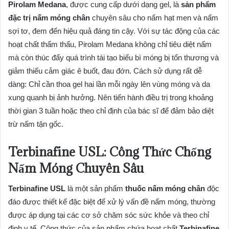
Pirolam Medana
, được cung cấp dưới dạng gel, là
sản phẩm
đặc trị nấm móng chân
chuyên sâu cho nấm hạt men và nấm
sợi tơ, đem đến hiệu quả đáng tin cậy. Với sự tác động của các
hoạt chất thẩm thấu, Pirolam Medana không chỉ tiêu diệt nấm
mà còn thúc đẩy quá trình tái tạo biểu bì móng bị tổn thương và
giảm thiểu cảm giác ê buốt, đau đớn. Cách sử dụng rất dễ
dàng: Chỉ cần thoa gel hai lần mỗi ngày lên vùng móng và da
xung quanh bị ảnh hưởng. Nên tiến hành điều trị trong khoảng
thời gian 3 tuần hoặc theo chỉ định của bác sĩ để đảm bảo diệt
trừ nấm tận gốc.
Terbinafine USL: Công Thức Chống
Nấm Móng Chuyên Sâu
Terbinafine USL
là một sản phẩm
thuốc nấm móng chân
độc
đáo được thiết kế đặc biệt để xử lý vấn đề nấm móng, thường
được áp dụng tại các cơ sở chăm sóc sức khỏe và theo chỉ
định y tế. Công thức của sản phẩm chứa hoạt chất
Terbinafine