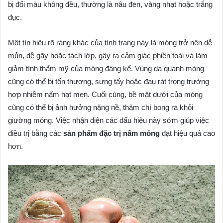
bị đổi màu không đều, thường là nâu đen, vàng nhạt hoặc trắng
đục.
Một tín hiệu rõ ràng khác của tình trạng này là móng trở nên dễ
mủn, dễ gãy hoặc tách lớp, gây ra cảm giác phiền toái và làm
giảm tính thẩm mỹ của móng đáng kể. Vùng da quanh móng
cũng có thể bị tổn thương, sưng tấy hoặc đau rát trong trường
hợp nhiễm nấm hạt men. Cuối cùng, bề mặt dưới của móng
cũng có thể bị ảnh hưởng nặng nề, thậm chí bong ra khỏi
giường móng. Việc nhận diện các dấu hiệu này sớm giúp việc
điều trị bằng các
sản phẩm đặc trị nấm móng
đạt hiệu quả cao
hơn.