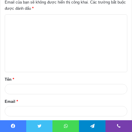
Email của bạn sẽ không được hiển thị công khai.
Các trường bắt buộc
được đánh dấu
*
B
ì
n
h
l
u
ậ
Tên
*
n
*
Email
*
Trang web
Facebook
Twitter
WhatsApp
Telegram
Viber