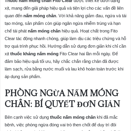
Thuốc nấm móng chân Fito Clear
được thiết kế dưới dạng
xịt, mang đến giải pháp hiệu quả và tiện lợi cho các vấn đề liên
quan đến
nấm móng chân
. Với khả năng giảm đau, ngứa và tái
tạo móng, sản phẩm còn giúp ngăn ngừa nhiễm trùng và hạn
chế tái phát
nấm móng chân
hiệu quả. Hoạt chất trong Fito
Clear tác động nhanh chóng, giúp làm dịu các triệu chứng và hỗ
trợ quá trình phục hồi. Hướng dẫn sử dụng đơn giản khi chỉ cần
xịt
thuốc kháng nấm móng
Fito Clear hai lần mỗi ngày. Để
đảm bảo hiệu quả tối ưu, hãy chắc chắn rằng chân đã được
làm sạch, rửa bằng nước muối và lau khô hoàn toàn trước khi
áp dụng sản phẩm.
PHÒNG NGỪA NẤM MÓNG
CHÂN: BÍ QUYẾT ĐƠN GIẢN
Bên cạnh việc sử dụng
thuốc nấm móng chân
khi đã mắc
bệnh, việc phòng ngừa đóng vai trò then chốt để duy trì đôi