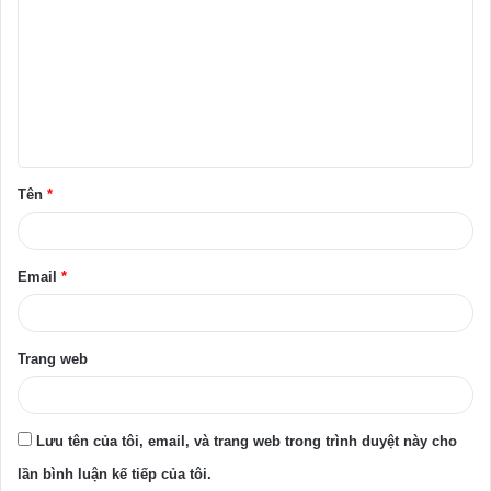
ì
n
h
l
u
ậ
Tên
*
n
*
Email
*
Trang web
Lưu tên của tôi, email, và trang web trong trình duyệt này cho
lần bình luận kế tiếp của tôi.