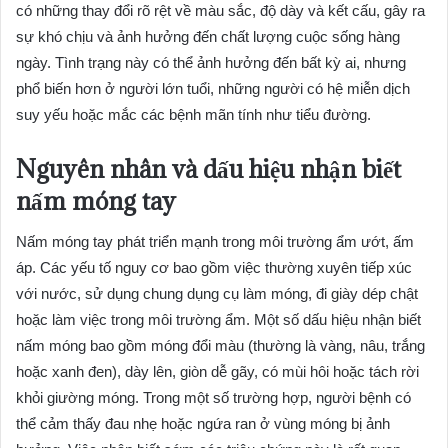
có những thay đổi rõ rệt về màu sắc, độ dày và kết cấu, gây ra
sự khó chịu và ảnh hưởng đến chất lượng cuộc sống hàng
ngày. Tình trạng này có thể ảnh hưởng đến bất kỳ ai, nhưng
phổ biến hơn ở người lớn tuổi, những người có hệ miễn dịch
suy yếu hoặc mắc các bệnh mãn tính như tiểu đường.
Nguyên nhân và dấu hiệu nhận biết
nấm móng tay
Nấm móng tay phát triển mạnh trong môi trường ẩm ướt, ấm
áp. Các yếu tố nguy cơ bao gồm việc thường xuyên tiếp xúc
với nước, sử dụng chung dụng cụ làm móng, đi giày dép chật
hoặc làm việc trong môi trường ẩm. Một số dấu hiệu nhận biết
nấm móng bao gồm móng đổi màu (thường là vàng, nâu, trắng
hoặc xanh đen), dày lên, giòn dễ gãy, có mùi hôi hoặc tách rời
khỏi giường móng. Trong một số trường hợp, người bệnh có
thể cảm thấy đau nhẹ hoặc ngứa ran ở vùng móng bị ảnh