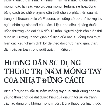
thường được cân nhắc khi nhiễm nấm ảnh hưởng đến nhiều
móng hoặc lan sâu vào giường móng. Terbinafine hoạt động
bằng cách ức chế enzyme cần thiết cho sự phát triển của nấm,
trong khi Itraconazole và Fluconazole cũng có cơ chế tương tự,
ngăn chặn sự sinh sôi của nấm. Liệu trình điều trị bằng thuốc
uống thường kéo dài từ 6 đến 12 tuần. Người bệnh cần tuân thủ
đúng liều lượng và thời gian chỉ định của bác sĩ, đồng thời thực
hiện các xét nghiệm định kỳ để theo dõi chức năng gan, thận,
đảm bảo an toàn trong suốt quá trình điều trị.
HƯỚNG DẪN SỬ DỤNG
THUỐC TRỊ NẤM MÓNG TAY
CỦA NHẬT ĐÚNG CÁCH
Việc sử dụng
thuốc trị nấm móng tay của Nhật
đúng cách là
yếu tố then chốt để đạt được hiệu quả điều trị tối ưu và tránh
các tác dụng phụ không mong muốn. Dù là thuốc bôi hay thuốc