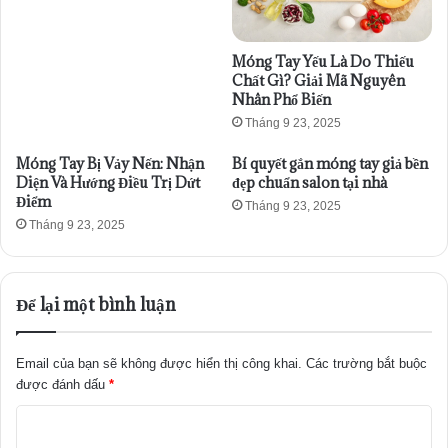
Móng Tay Yếu Là Do Thiếu
Chất Gì? Giải Mã Nguyên
Nhân Phổ Biến
Tháng 9 23, 2025
Móng Tay Bị Vảy Nến: Nhận
Bí quyết gắn móng tay giả bền
Diện Và Hướng Điều Trị Dứt
đẹp chuẩn salon tại nhà
Điểm
Tháng 9 23, 2025
Tháng 9 23, 2025
Để lại một bình luận
Email của bạn sẽ không được hiển thị công khai.
Các trường bắt buộc
được đánh dấu
*
B