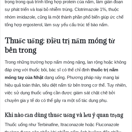
trọng trong quá trình tổng hợp protein của nấm, làm gián đoạn
sự phát triển và loại bỏ nhiễm trùng. Clotrimazole 1%, thuộc
nhóm imidazole, cũng là một thành phần phổ biến giúp ức chế
tổng hợp ergosterol, làm suy yếu cấu trúc tế bào nấm.
Thuốc uống: Điều trị nấm móng từ
bên trong
Trong những trường hợp nấm móng nặng, lan rộng hoặc không
đáp ứng với thuốc bôi, bác sĩ có thể chỉ định
thuốc trị nấm
móng tay của Nhật
dạng uống. Phương pháp này mang lại
hiệu quả toàn thân, tiêu diệt nấm từ bên trong cơ thể. Tuy nhiên,
việc sử dụng thuốc uống cần được giám sát chặt chẽ bởi
chuyên gia y tế do có thể gây ra một số tác dụng phụ.
Khi nào cần dùng thuốc uống và lưu ý quan trọng
Thuốc uống như Terbinafine, Itraconazole hoặc Fluconazole