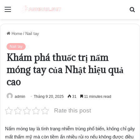
Menu
S
fo
Home
/
Nail tay
Nail tay
Khám phá thuốc trị nấm
móng tay của Nhật hiệu quả
cao
admin
Tháng 9 20, 2025
31
11 minutes read
Rate this post
Nấm móng tay là tình trạng nhiễm trùng phổ biến, không chỉ gây
mất thẩm mỹ mà còn tiềm ẩn nhiều rủi ro nếu không được điều