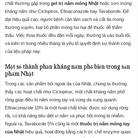
chất thường gặp trong
gel trị nấm móng Nhật
hoặc sơn móng
kháng nấm như Ciclopirox, Efinaconazole hay Tavaborole. Để
đạt hiệu quả cao, người bệnh cần làm sạch và cắt tỉa móng
thường xuyên, loại bỏ phần móng hư hại để thuốc dễ thẩm
thấu. Việc thoa thuốc đều đặn mỗi ngày, thường là vào buổi tối,
và kiên trì trong nhiều tháng là yếu tố quyết định sự thành công
của liệu pháp này.
Một số thành phần kháng nấm phổ biến trong sản
phẩm Nhật
Trong các sản phẩm bôi ngoài da của Nhật, chúng ta thường
thấy các hoạt chất như Ciclopirox, một chất kháng nấm phổ
rộng giúp điều trị nấm móng tay và vùng da xung quanh.
Efinaconazole 10% là một hoạt chất khác được sử dụng rộng
rãi, có khả năng tiêu diệt vi nấm và phục hồi móng bị nhiễm.
Ngoài ra, Tavaborole 5% cũng là một
thuốc trị nấm móng tay
của Nhật
hiệu quả, hoạt động bằng cách ức chế enzyme quan