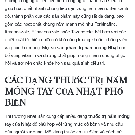
những công nghệ tiên tiến như công nghệ thẩm thấu siêu tốc,
giúp hoạt chất nhanh chóng tiếp cận vùng nấm bệnh. Bên cạnh
đó, thành phần của các sản phẩm này cũng rất đa dạng, bao
gồm các hoạt chất kháng nấm mạnh mẽ như Terbinafine,
Itraconazole, Efinaconazole hoặc Tavaborole, kết hợp với các
chiết xuất từ thiên nhiên có khả năng kháng khuẩn, chống viêm
và phục hồi móng. Một số
sản phẩm trị nấm móng Nhật
còn
bổ sung vitamin và dưỡng chất giúp móng nhanh chóng phục
hồi và trở nên chắc khỏe hơn sau quá trình điều trị.
CÁC DẠNG THUỐC TRỊ NẤM
MÓNG TAY CỦA NHẬT PHỔ
BIẾN
Thị trường Nhật Bản cung cấp nhiều dạng
thuốc trị nấm móng
tay của Nhật
để phù hợp với từng mức độ bệnh và nhu cầu
của người sử dụng. Mỗi dạng thuốc có ưu điểm và cách sử