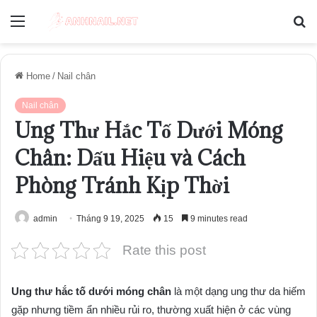
Menu
S
fo
Home
/
Nail chân
Nail chân
Ung Thư Hắc Tố Dưới Móng
Chân: Dấu Hiệu và Cách
Phòng Tránh Kịp Thời
admin
Tháng 9 19, 2025
15
9 minutes read
Rate this post
Ung thư hắc tố dưới móng chân
là một dạng ung thư da hiếm
gặp nhưng tiềm ẩn nhiều rủi ro, thường xuất hiện ở các vùng