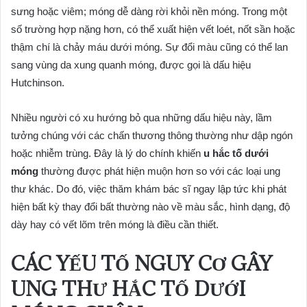
sưng hoặc viêm; móng dễ dàng rời khỏi nền móng. Trong một
số trường hợp nặng hơn, có thể xuất hiện vết loét, nốt sần hoặc
thậm chí là chảy máu dưới móng. Sự đổi màu cũng có thể lan
sang vùng da xung quanh móng, được gọi là dấu hiệu
Hutchinson.
Nhiều người có xu hướng bỏ qua những dấu hiệu này, lầm
tưởng chúng với các chấn thương thông thường như dập ngón
hoặc nhiễm trùng. Đây là lý do chính khiến
u hắc tố dưới
móng
thường được phát hiện muộn hơn so với các loại ung
thư khác. Do đó, việc thăm khám bác sĩ ngay lập tức khi phát
hiện bất kỳ thay đổi bất thường nào về màu sắc, hình dạng, độ
dày hay có vết lõm trên móng là điều cần thiết.
CÁC YẾU TỐ NGUY CƠ GÂY
UNG THƯ HẮC TỐ DƯỚI