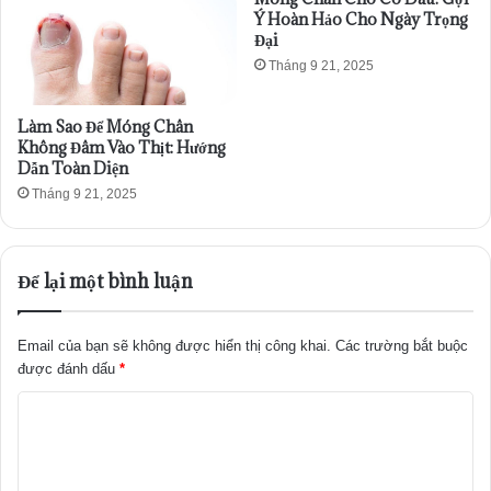
Ý Hoàn Hảo Cho Ngày Trọng
Đại
Tháng 9 21, 2025
Làm Sao Để Móng Chân
Không Đâm Vào Thịt: Hướng
Dẫn Toàn Diện
Tháng 9 21, 2025
Để lại một bình luận
Email của bạn sẽ không được hiển thị công khai.
Các trường bắt buộc
được đánh dấu
*
B
ì
n