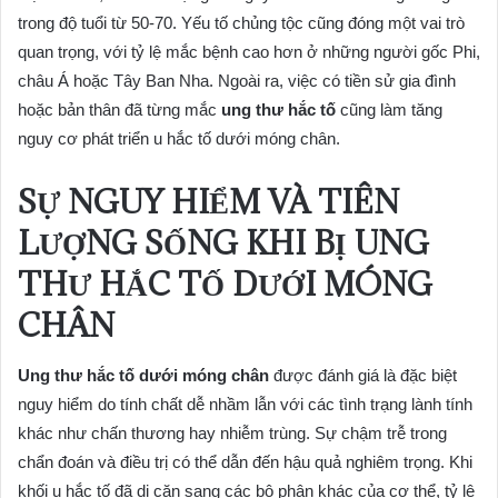
trong độ tuổi từ 50-70. Yếu tố chủng tộc cũng đóng một vai trò
quan trọng, với tỷ lệ mắc bệnh cao hơn ở những người gốc Phi,
châu Á hoặc Tây Ban Nha. Ngoài ra, việc có tiền sử gia đình
hoặc bản thân đã từng mắc
ung thư hắc tố
cũng làm tăng
nguy cơ phát triển u hắc tố dưới móng chân.
SỰ NGUY HIỂM VÀ TIÊN
LƯỢNG SỐNG KHI BỊ UNG
THƯ HẮC TỐ DƯỚI MÓNG
CHÂN
Ung thư hắc tố dưới móng chân
được đánh giá là đặc biệt
nguy hiểm do tính chất dễ nhầm lẫn với các tình trạng lành tính
khác như chấn thương hay nhiễm trùng. Sự chậm trễ trong
chẩn đoán và điều trị có thể dẫn đến hậu quả nghiêm trọng. Khi
khối u hắc tố đã di căn sang các bộ phận khác của cơ thể, tỷ lệ