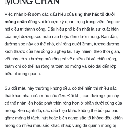
MÓNG CHÂN
Việc nhận biết sớm các dấu hiệu của
ung thư hắc tố dưới
móng chân
đóng vai trò cực kỳ quan trọng trong việc tăng cơ
hội điều trị thành công. Dấu hiệu phổ biến nhất là sự xuất hiện
của một đường sọc màu nâu hoặc đen dưới móng. Ban đầu,
đường sọc này có thể nhỏ, chỉ rộng dưới 3mm, tương đương
kích thước của hai đồng xu ghép lại. Tuy nhiên, theo thời gian,
vệt này có xu hướng mở rộng cả về chiều dài và chiều rộng,
thậm chí có thể lan rộng ra toàn bộ móng và kéo dài đến lớp
biểu bì xung quanh.
Sự đổi màu này thường không đều, có thể hiển thị nhiều sắc
thái khác nhau của màu nâu đen. Đôi khi, các đường sọc này
có thể nhân lên hoặc phát triển rộng hơn ở phần dưới cùng của
móng. Bên cạnh đó, các dấu hiệu khác không thể bỏ qua bao
gồm: móng bị tách, nứt hoặc biến dạng; sắc tố không đều khiến
móng có nhiều màu sắc khác nhau; vùng da quanh móng bị