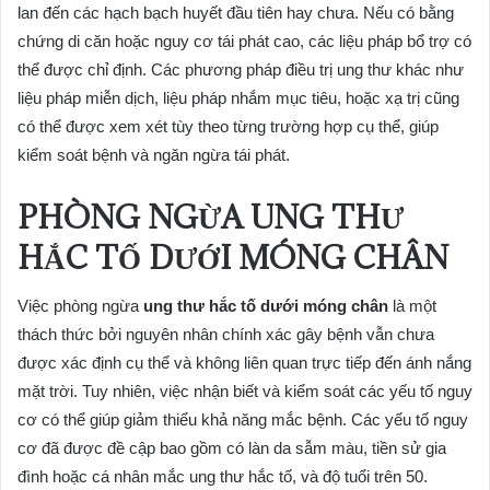
lan đến các hạch bạch huyết đầu tiên hay chưa. Nếu có bằng
chứng di căn hoặc nguy cơ tái phát cao, các liệu pháp bổ trợ có
thể được chỉ định. Các phương pháp điều trị ung thư khác như
liệu pháp miễn dịch, liệu pháp nhắm mục tiêu, hoặc xạ trị cũng
có thể được xem xét tùy theo từng trường hợp cụ thể, giúp
kiểm soát bệnh và ngăn ngừa tái phát.
PHÒNG NGỪA UNG THƯ
HẮC TỐ DƯỚI MÓNG CHÂN
Việc phòng ngừa
ung thư hắc tố dưới móng chân
là một
thách thức bởi nguyên nhân chính xác gây bệnh vẫn chưa
được xác định cụ thể và không liên quan trực tiếp đến ánh nắng
mặt trời. Tuy nhiên, việc nhận biết và kiểm soát các yếu tố nguy
cơ có thể giúp giảm thiểu khả năng mắc bệnh. Các yếu tố nguy
cơ đã được đề cập bao gồm có làn da sẫm màu, tiền sử gia
đình hoặc cá nhân mắc ung thư hắc tố, và độ tuổi trên 50.