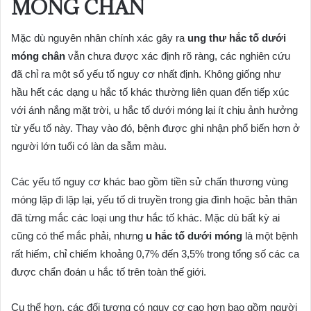
MÓNG CHÂN
Mặc dù nguyên nhân chính xác gây ra
ung thư hắc tố dưới
móng chân
vẫn chưa được xác định rõ ràng, các nghiên cứu
đã chỉ ra một số yếu tố nguy cơ nhất định. Không giống như
hầu hết các dạng u hắc tố khác thường liên quan đến tiếp xúc
với ánh nắng mặt trời, u hắc tố dưới móng lại ít chịu ảnh hưởng
từ yếu tố này. Thay vào đó, bệnh được ghi nhận phổ biến hơn ở
người lớn tuổi có làn da sẫm màu.
Các yếu tố nguy cơ khác bao gồm tiền sử chấn thương vùng
móng lặp đi lặp lại, yếu tố di truyền trong gia đình hoặc bản thân
đã từng mắc các loại ung thư hắc tố khác. Mặc dù bất kỳ ai
cũng có thể mắc phải, nhưng
u hắc tố dưới móng
là một bệnh
rất hiếm, chỉ chiếm khoảng 0,7% đến 3,5% trong tổng số các ca
được chẩn đoán u hắc tố trên toàn thế giới.
Cụ thể hơn, các đối tượng có nguy cơ cao hơn bao gồm người