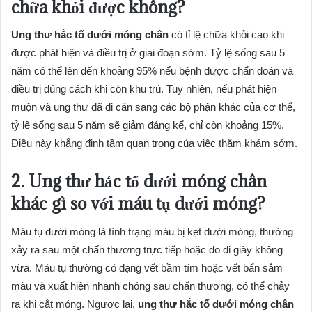
chữa khỏi được không?
Ung thư hắc tố dưới móng chân
có tỉ lệ chữa khỏi cao khi
được phát hiện và điều trị ở giai đoạn sớm. Tỷ lệ sống sau 5
năm có thể lên đến khoảng 95% nếu bệnh được chẩn đoán và
điều trị đúng cách khi còn khu trú. Tuy nhiên, nếu phát hiện
muộn và ung thư đã di căn sang các bộ phận khác của cơ thể,
tỷ lệ sống sau 5 năm sẽ giảm đáng kể, chỉ còn khoảng 15%.
Điều này khẳng định tầm quan trọng của việc thăm khám sớm.
2. Ung thư hắc tố dưới móng chân
khác gì so với máu tụ dưới móng?
Máu tụ dưới móng là tình trạng máu bị kẹt dưới móng, thường
xảy ra sau một chấn thương trực tiếp hoặc do đi giày không
vừa. Máu tụ thường có dạng vết bầm tím hoặc vết bẩn sẫm
màu và xuất hiện nhanh chóng sau chấn thương, có thể chảy
ra khi cắt móng. Ngược lại,
ung thư hắc tố dưới móng chân