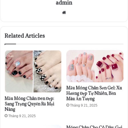
admin
Website
Related Articles
Mẫu Móng Chân Sơn Gel: Xu
Hướng Đẹp Tự Nhiên, Bền
Mẫu Móng Chân Đen Đẹp:
Màu Ấn Tượng
Sang Trọng Quyến Rũ Mọi
Tháng 9 21, 2025
Nàng
Tháng 9 21, 2025
Móng Chân Cho Cô Dâu: Gợi