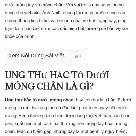
dưới móng tay và móng chân. Với vai trò là nhà sáng tạo nội
dung cho website “Ảnh Nail”, chúng tôi mong muốn cung cấp
những thông tin chi tiết và hữu ích nhất về tình trạng này, giúp
bạn đọc nhận biết sớm các dấu hiệu bất thường để bảo vệ sức
khỏe của mình.
Xem Nội Dung Bài Viết
UNG THƯ HẮC TỐ DƯỚI
MÓNG CHÂN LÀ GÌ?
Ung thư hắc tố dưới móng chân
, hay còn gọi là u hắc tố dưới
móng, là một loại ung thư da đặc biệt phát triển ngay bên dưới
móng. Bệnh thường biểu hiện dưới dạng một vệt màu nâu hoặc
đen, xuất hiện một cách bất thường trên móng tay hoặc móng
chân. Mặc dù hiếm gặp, nhưng đây là một bệnh lý nguy hiểm,