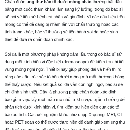
Chẩn đoán
ung thư hắc tố dưới móng chân
thường bắt đầu
bằng một cuộc thăm khám lâm sàng kỹ lưỡng, trong đó bác sĩ
sẽ hỏi về tiền sử bệnh cá nhân và gia đình. Vì các dấu hiệu trên
móng có thể dễ dàng bị nhầm lẫn với chấn thương hoặc các
tình trạng khác, bác sĩ thường sẽ tiến hành soi da hoặc sinh
thiết để đưa ra chẩn đoán chính xác.
Soi da là một phương pháp không xâm lấn, trong đó bác sĩ sử
dụng một kính hiển vi đặc biệt (dermascope) để kiểm tra chi tiết
vùng móng nghi ngờ. Thiết bị này giúp phóng đại và hiển thị rõ
ràng các cấu trúc sắc tố bên dưới móng mà mắt thường không
thể thấy được. Nếu kết quả soi da vẫn còn nghi ngờ, bác sĩ sẽ
chỉ định sinh thiết. Đây là phương pháp chẩn đoán xác định,
bao gồm việc lấy một mẫu mô nhỏ từ khu vực bị ảnh hưởng để
phân tích dưới kính hiển vi, tìm kiếm sự hiện diện của các tế
bào ác tính. Các xét nghiệm khác như chụp X-quang, MRI, CT
hoặc PET scan có thể được thực hiện để đánh giá xem ung thư
đã di căn sang các bộ phận khác của cơ thể hay chưa.