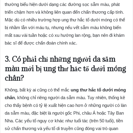
thường biểu hiện dưới dạng các đường sọc sẫm màu, phát
triển chậm hơn và không liên quan đến chấn thương cấp tính.
Mặc dù có nhiều trường hợp ung thư hắc tố dưới móng có thể
bị nhầm lẫn với máu tụ, nhưng nếu vết sẫm màu không biến
mất sau vài tuần hoặc có xu hướng lan rộng, bạn nên đi khám
bác sĩ để được chẩn đoán chính xác.
3. Có phải chỉ những người da sẫm
màu mới bị ung thư hắc tố dưới móng
chân?
Không, bất kỳ ai cũng có thể mắc
ung thư hắc tố dưới móng
chân
, không chỉ riêng người da sẫm màu. Tuy nhiên, thống kê
cho thấy bệnh có tỷ lệ xuất hiện cao hơn ở những người có làn
da sẫm màu, đặc biệt là người gốc Phi, châu Á hoặc Tây Ban
Nha. Các yếu tố nguy cơ khác như tuổi tác (trên 50 tuổi), tiền
sử chấn thương và yếu tố di truyền cũng đóng vai trò quan