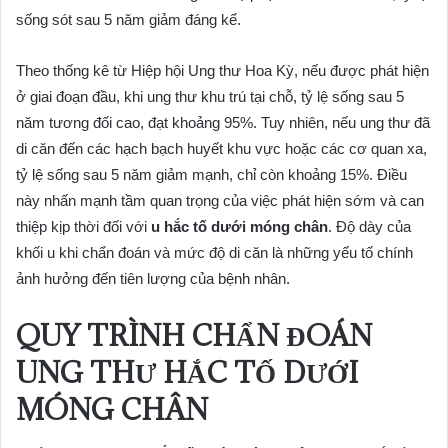
sống sót sau 5 năm giảm đáng kể.
Theo thống kê từ Hiệp hội Ung thư Hoa Kỳ, nếu được phát hiện
ở giai đoạn đầu, khi ung thư khu trú tại chỗ, tỷ lệ sống sau 5
năm tương đối cao, đạt khoảng 95%. Tuy nhiên, nếu ung thư đã
di căn đến các hạch bạch huyết khu vực hoặc các cơ quan xa,
tỷ lệ sống sau 5 năm giảm mạnh, chỉ còn khoảng 15%. Điều
này nhấn mạnh tầm quan trọng của việc phát hiện sớm và can
thiệp kịp thời đối với
u hắc tố dưới móng chân
. Độ dày của
khối u khi chẩn đoán và mức độ di căn là những yếu tố chính
ảnh hưởng đến tiên lượng của bệnh nhân.
QUY TRÌNH CHẨN ĐOÁN
UNG THƯ HẮC TỐ DƯỚI
MÓNG CHÂN