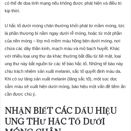
có thể đe dọa tính mạng nếu không được phát hiện và điều trị
kịp thời.
U hắc tố dưới móng chân thường khởi phát từ mầm móng, tức
là phần thượng bì nằm ngay dưới rễ móng, hoặc từ một phần
của nền móng – lớp mô mềm màu hồng bên dưới móng, nơi
chứa các dây thần kinh, mạch máu và mô bạch huyết. Khác
với nhiều loại ung thư da khác thường bắt đầu từ bề mặt, loại
ung thư này bắt nguồn từ các tế bào hắc tố. Những tế bào này
chịu trách nhiệm sản xuất melanin, sắc tố quyết định màu da.
Khi có sự tăng sản xuất melanin (tăng sắc tố), một sọc dọc
sẫm màu sẽ xuất hiện dưới móng, báo hiệu một vấn đề tiềm ẩn
cần được chú ý.
NHẬN BIẾT CÁC DẤU HIỆU
UNG THƯ HẮC TỐ DƯỚI