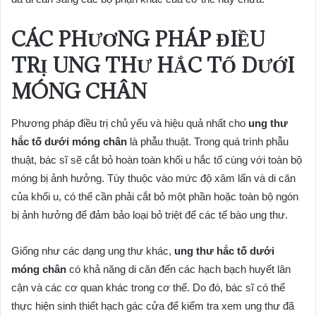
CÁC PHƯƠNG PHÁP ĐIỀU
TRỊ UNG THƯ HẮC TỐ DƯỚI
MÓNG CHÂN
Phương pháp điều trị chủ yếu và hiệu quả nhất cho
ung thư
hắc tố dưới móng chân
là phẫu thuật. Trong quá trình phẫu
thuật, bác sĩ sẽ cắt bỏ hoàn toàn khối u hắc tố cùng với toàn bộ
móng bị ảnh hưởng. Tùy thuộc vào mức độ xâm lấn và di căn
của khối u, có thể cần phải cắt bỏ một phần hoặc toàn bộ ngón
bị ảnh hưởng để đảm bảo loại bỏ triệt để các tế bào ung thư.
Giống như các dạng ung thư khác,
ung thư hắc tố dưới
móng chân
có khả năng di căn đến các hạch bạch huyết lân
cận và các cơ quan khác trong cơ thể. Do đó, bác sĩ có thể
thực hiện sinh thiết hạch gác cửa để kiểm tra xem ung thư đã