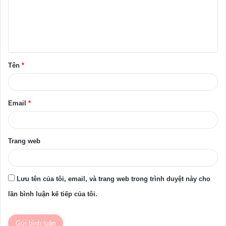
h
l
u
ậ
Tên
*
n
*
Email
*
Trang web
Lưu tên của tôi, email, và trang web trong trình duyệt này cho
lần bình luận kế tiếp của tôi.